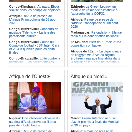
troisième édition de la Semaine du
d'Ivoire et l'Algérie
développement local à Namibe
Congo-Kinshasa:
Au pays, Ebola
Ethiopie:
Le Green Legacy, un
Afrique:
Le Maroc et l'Afrique du
s'invite dans les camps de déplacés
modèle de résilience climatique à
Angola:
Pedro Godinho nommé
Sud se retrouvent quatre ans après
l'approche de la COP32
membre de la Commission de
Afrique:
Revue de presse de
la finale
législation de l'ACNOA
l'Afrique Francophone du 08 aout
Afrique:
Revue de presse de
Afrique:
Côte d'Ivoire - Algérie, un
2026
l'Afrique Francophone du 08 aout
duel de contrastes
2026
Congo-Brazzaville:
Concours de
musique 'Talents +' - La liste des
Madagascar:
Refondation - Silence
participants publiée
radio sur la concertation nationale
Congo-Brazzaville:
Coupe du
Ile Maurice:
Bilan de 21 mois d'une
Congo de football - JST, Inter, Cara
opposition combative
et V Club qualifiés pour les demi-
Afrique de l'Est:
« La dépendance
finales
de l'Égypte vis-à-vis du régime
Congo-Brazzaville:
Lutte contre la
érythréen aggrave l'instabilité dans
corruption - Les parlementaires
la région de la Corne de l'Afrique »,
sensibilisés
selon le RSADO
Congo-Brazzaville:
Santé publique
Ethiopie:
Le peuple oromo s'est
- Ollombo réceptionne son hôpital de
historiquement opposé à des
Afrique de l'Ouest
Afrique du Nord
référence
systèmes administratifs défaillants
Congo-Brazzaville:
Lutte contre
Ethiopie:
« Le renforcement des
les épidémies - Les employés de la
capacités de l'armée de l'air
maison de retraite Kambissi en
éthiopienne consolide la dissuasion
formation
nationale », déclare le commandant
en second
Congo-Brazzaville:
Distinction -
Darrel Ornelle Elion Assiana promue
Afrique de l'Est:
« Les dirigeants
maître-assistant Cames
érythréens font obstacle à la stabilité
et au développement de la région »,
Afrique:
Naomi Eto (Cameroun) - «
selon un professeur de l'université
Face au Nigeria, nous donnerons
Nigeria:
Une interview télévisée du
Maroc:
Gianni Infantino accusé
d'Uppsala
tout sur le terrain. »
cardinal d'Abuja provoque l'ire du
d'avoir promis la finale du Mondial
Ile Maurice:
Dharam Gokhool -
président Bola Tinubu
2030 au pays
Cameroun:
Ngoh Ngoh, l'homme
«Kan mo vinn prezidan mo pa okip
qui signe à la place de Biya
Afrique:
Revue de presse de
Afrique:
Revue de presse de
mo sekirite»