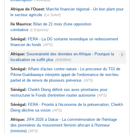
(Sidwaya)
Afrique de l'Ouest:
Marché financier régional - Un bon plant pour
le secteur agricole
(Le Soleil)
Ile Maurice:
Bilan de 21 mois d'une opposition
combative
(L'Express)
Sénégal:
FERA - La DG sortante revendique un redressement
financier du fonds
(APS)
Afrique:
Souveraineté des données en Afrique - Pourquoi la
localisation ne suffit plus
(InfoWire)
Sénégal:
Affaire d'actes contre nature - Le procureur du TGI de
Pikine-Guédiawaye interjette appel de l'ordonnance de non-lieu
partiel et de renvoi de plusieurs prévenus
(APS)
Sénégal:
Cheikh Dieng définit ses axes prioritaires pour
restructurer le Fonds d'entretien routier autonome
(APS)
Sénégal:
FERA - Priorité à l'économie de la préservation, Cheikh
Dieng décline sa vision
(APS)
Afrique:
JIFA 2026 à Dakar - La commémoration de l'héritage
des pionnières du mouvement féminin africain à l'honneur
(ministre)
(APS)