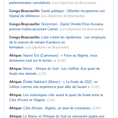
parlementaires sensibilisés
(Les Dépêches de Brazzaville)
Congo-Brazzaville:
Santé publique - Ollombo réceptionne son
hôpital de référence
(Les Dépêches de Brazzaville)
Congo-Brazzaville:
Distinction - Darrel Ornelle Elion Assiana
promue maître-assistant Cames
(Les Dépêches de Brazzaville)
Congo-Brazzaville:
Lutte contre les épidémies - Les employés
de la maison de retraite Kambissi en
formation
(Les Dépêches de Brazzaville)
Afrique:
Naomi Eto (Cameroun) - « Face au Nigeria, nous
donnerons tout sur le terrain. »
(CAF)
Afrique:
Maroc - Afrique du Sud - Les chiffres d'un quart de
finale très attendu
(CAF)
Afrique:
Élodie Nakkach (Maroc) - « La finale de 2022, on
l'utilise comme une expérience pour aller de l'avant »
(CAF)
Afrique:
Les statistiques clés avant le quart de finale entre la
Côte d'Ivoire et l'Algérie
(CAF)
Afrique:
Côte d'Ivoire - Algérie, un duel de contrastes
(CAF)
Afrique:
Le Maroc et l'Afrique du Sud se retrouvent quatre ans