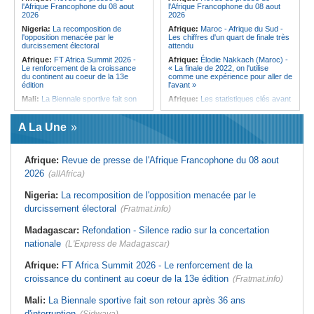
l'Afrique Francophone du 08 aout
l'Afrique Francophone du 08 aout
Ile Maurice:
Chetan Baboolall - Le
2026
2026
discret de Bel-Air face au vacarme
Nigeria:
La recomposition de
Afrique:
Maroc - Afrique du Sud -
de Port-Louis
l'opposition menacée par le
Les chiffres d'un quart de finale très
durcissement électoral
attendu
Afrique:
FT Africa Summit 2026 -
Afrique:
Élodie Nakkach (Maroc) -
Le renforcement de la croissance
« La finale de 2022, on l'utilise
du continent au coeur de la 13e
comme une expérience pour aller de
édition
l'avant »
Mali:
La Biennale sportive fait son
Afrique:
Les statistiques clés avant
retour après 36 ans d'interruption
le quart de finale entre la Côte
d'Ivoire et l'Algérie
Afrique de l'Ouest:
Marché
A La Une
financier régional - Un bon plant
Afrique:
Le Maroc et l'Afrique du
pour le secteur agricole
Sud se retrouvent quatre ans après
la finale
Sénégal:
FERA - La DG sortante
Afrique:
Revue de presse de l'Afrique Francophone du 08 aout
revendique un redressement
Afrique:
Côte d'Ivoire - Algérie, un
financier du fonds
duel de contrastes
2026
(allAfrica)
Sénégal:
Affaire d'actes contre
Afrique:
AfroBasket U18 - Le
nature - Le procureur du TGI de
Sénégal bat la Tunisie et prend le
Nigeria:
La recomposition de l'opposition menacée par le
Pikine-Guédiawaye interjette appel
quart
durcissement électoral
de l'ordonnance de non-lieu partiel et
(Fratmat.info)
Tunisie:
Enseignement supérieur -
de renvoi de plusieurs prévenus
Le pays lance son premier master
Madagascar:
Refondation - Silence radio sur la concertation
Sénégal:
FERA - Priorité à
interconnecté « One Health »
l'économie de la préservation,
nationale
(L'Express de Madagascar)
Tunisie:
La CCI de Tunis lance le
Cheikh Dieng décline sa vision
pôle « SPEEDUP » pour propulser
Sénégal:
Cheikh Dieng définit ses
les startups à l'international
Afrique:
FT Africa Summit 2026 - Le renforcement de la
axes prioritaires pour restructurer le
croissance du continent au coeur de la 13e édition
Fonds d'entretien routier autonome
(Fratmat.info)
Mali:
La Biennale sportive fait son retour après 36 ans
d'interruption