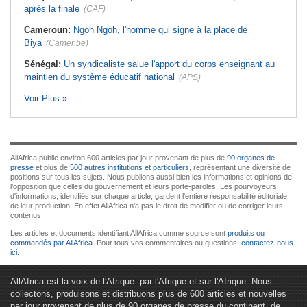
après la finale
(CAF)
Cameroun:
Ngoh Ngoh, l'homme qui signe à la place de
Biya
(Camer.be)
Sénégal:
Un syndicaliste salue l'apport du corps enseignant au
maintien du système éducatif national
(APS)
Voir Plus »
AllAfrica publie environ 600 articles par jour provenant de plus de
90 organes de
presse
et plus de
500 autres institutions et particuliers
, représentant une diversité de
positions sur tous les sujets. Nous publions aussi bien les informations et opinions de
l'opposition que celles du gouvernement et leurs porte-paroles. Les pourvoyeurs
d'informations, identifiés sur chaque article, gardent l'entière responsabilité éditoriale
de leur production. En effet AllAfrica n'a pas le droit de modifier ou de corriger leurs
contenus.
Les articles et documents identifiant AllAfrica comme source sont
produits ou
commandés par AllAfrica
. Pour tous vos commentaires ou questions,
contactez-nous
ici
.
AllAfrica est la voix de l'Afrique. par l'Afrique et sur l'Afrique. Nous
collectons, produisons et distribuons plus de 600 articles et nouvelles
par jour provenant de plus de 90 organes de presse du continent, de