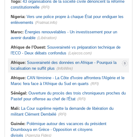
Togo:
43 organisations de la société civile dénoncent la réforme
constitutionnelle
(RFI)
Nigeria:
Vers une police propre à chaque État pour endiguer les
enlèvements
(Fratmat.info)
Maroc:
Énergies renouvelables - Un investissement pour un
avenir durable
(Libération)
Afrique de l'Ouest:
Souveraineté vs préparation technique de
l'ECO - Deux débats confondus
(Lejecos.com)
Afrique:
Souveraineté des données en Afrique - Pourquoi la
localisation ne suffit plus
(InfoWire)
Afrique:
CAN féminine - La Côte d'Ivoire affrontera l'Algérie et le
Maroc fera face à l'Afrique du Sud en quarts
(RFI)
Sénégal:
Ouverture du procès des trois chroniqueurs proches du
Pastef pour offense au chef de l'État
(RFI)
Mali:
La Cour suprême rejette la demande de libération du
militant Clément Dembélé
(RFI)
Guinée:
Polémique autour des vacances du président
Doumbouya en Grèce - Opposition et citoyens
divisés
(Agenzia Fides)