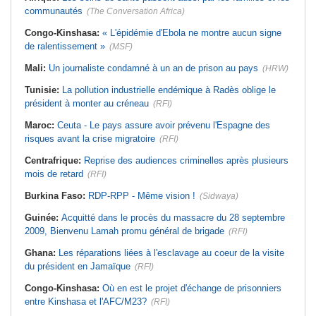
communautés
(The Conversation Africa)
Congo-Kinshasa:
« L'épidémie d'Ebola ne montre aucun signe
de ralentissement »
(MSF)
Mali:
Un journaliste condamné à un an de prison au pays
(HRW)
Tunisie:
La pollution industrielle endémique à Radès oblige le
président à monter au créneau
(RFI)
Maroc:
Ceuta - Le pays assure avoir prévenu l'Espagne des
risques avant la crise migratoire
(RFI)
Centrafrique:
Reprise des audiences criminelles après plusieurs
mois de retard
(RFI)
Burkina Faso:
RDP-RPP - Même vision !
(Sidwaya)
Guinée:
Acquitté dans le procès du massacre du 28 septembre
2009, Bienvenu Lamah promu général de brigade
(RFI)
Ghana:
Les réparations liées à l'esclavage au coeur de la visite
du président en Jamaïque
(RFI)
Congo-Kinshasa:
Où en est le projet d'échange de prisonniers
entre Kinshasa et l'AFC/M23?
(RFI)