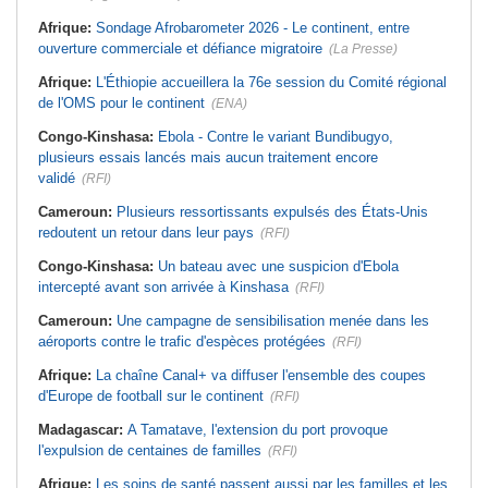
Afrique:
Sondage Afrobarometer 2026 - Le continent, entre
ouverture commerciale et défiance migratoire
(La Presse)
Afrique:
L'Éthiopie accueillera la 76e session du Comité régional
de l'OMS pour le continent
(ENA)
Congo-Kinshasa:
Ebola - Contre le variant Bundibugyo,
plusieurs essais lancés mais aucun traitement encore
validé
(RFI)
Cameroun:
Plusieurs ressortissants expulsés des États-Unis
redoutent un retour dans leur pays
(RFI)
Congo-Kinshasa:
Un bateau avec une suspicion d'Ebola
intercepté avant son arrivée à Kinshasa
(RFI)
Cameroun:
Une campagne de sensibilisation menée dans les
aéroports contre le trafic d'espèces protégées
(RFI)
Afrique:
La chaîne Canal+ va diffuser l'ensemble des coupes
d'Europe de football sur le continent
(RFI)
Madagascar:
A Tamatave, l'extension du port provoque
l'expulsion de centaines de familles
(RFI)
Afrique:
Les soins de santé passent aussi par les familles et les