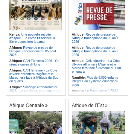
Kenya:
Une nouvelle récolte
Afrique:
Revue de presse de
d'espoir - Le coton Bt relance la
l'Afrique francophone du 05 août
filière cotonnière à Lamu
2026
Afrique:
Revue de presse de
Afrique:
Revue de presse de
l'Afrique francophone du 05 août
l'Afrique francophone du 05 août
2026
2026
Afrique:
CAN Féminine 2026 - Ce
Afrique:
CAN féminine - La Côte
silence qui en dit long
d'Ivoire affrontera l'Algérie et le
Maroc fera face à l'Afrique du Sud
Afrique:
CAN féminine - La Côte
en quarts
d'Ivoire affrontera l'Algérie et le
Maroc fera face à l'Afrique du Sud
Namibie:
Plus de 8.000 enfants
en quarts
intégrés au système éducatif au
pays
Afrique:
Sondage Afrobarometer
2026 - Le continent, entre ouverture
Angola:
Le Brent ouvre à 78,82
commerciale et défiance migratoire
dollars le baril
Afrique:
L'Éthiopie accueillera la
Angola:
Une commission présente
76e session du Comité régional de
son plan d'intervention en cas de
Afrique Centrale
Afrique de l'Est
l'OMS pour le continent
catastrophe à Huambo
Afrique:
La chaîne Canal+ va
Angola:
L'IDF renforce l'application
diffuser l'ensemble des coupes
de la loi pour préserver la faune
d'Europe de football sur le continent
sauvage
Afrique:
Les soins de santé
Angola:
Les chasseurs angolais
passent aussi par les familles et les
préconisent la numérisation du
communautés
registre et des licences