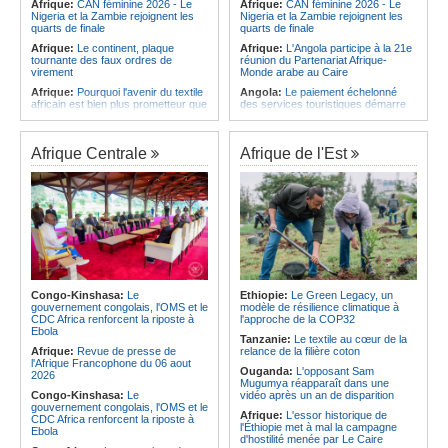
Afrique:
CAN féminine 2026 - Le
Afrique:
CAN féminine 2026 - Le
Nigeria et la Zambie rejoignent les
Nigeria et la Zambie rejoignent les
quarts de finale
quarts de finale
Afrique:
Le continent, plaque
Afrique:
L'Angola participe à la 21e
tournante des faux ordres de
réunion du Partenariat Afrique-
virement
Monde arabe au Caire
Afrique:
Pourquoi l'avenir du textile
Angola:
Le paiement échelonné
africain est bien plus prometteur que
des services touristiques démarre
ne le laissent penser les chiffres
ce jeudi
Afrique:
Les Africains en première
Angola:
Jiu-jitsu - Le pays
ligne face à la crise de la biodiversité
décroche une troisième médaille à
Afrique Centrale
Afrique de l'Est
Abou Dabi
Afrique:
L'essor historique de
l'Éthiopie met à mal la campagne
Afrique:
Ju-Jitsu - La délégation
d'hostilité menée par Le Caire
angolaise reçue par l'ambassadeur
d'Angola aux Émirats arabes unis
Afrique:
La Cour international de
justice fixe le calendrier de la
Angola:
Une expédition automobile
procédure engagée par la RDC
favorise le tourisme à Humpata
contre le Rwanda
Angola:
La WAS-AC souhaite
Afrique:
Visite du Président de la
collaborer avec le pays pour
République et de la Première Dame
stimuler l'aquaculture
à Yamoussoukro
Congo-Kinshasa:
Le
Ethiopie:
Le Green Legacy, un
Afrique:
Un groupe parlementaire
gouvernement congolais, l'OMS et le
modèle de résilience climatique à
Afrique:
Le Forum de
se penche sur le rôle des femmes
CDC Africa renforcent la riposte à
l'approche de la COP32
l'entrepreneuriat de Sept Afrique se
dans l'interaction avec les
Ebola
veut une plateforme de mobilisation
communautés
Tanzanie:
Le textile au cœur de la
des investissements
Afrique:
Revue de presse de
relance de la filière coton
l'Afrique Francophone du 06 aout
Ouganda:
L'opposant Sam
2026
Mugumya réapparaît dans une
Congo-Kinshasa:
Le
vidéo après un an de disparition
gouvernement congolais, l'OMS et le
Afrique:
L'essor historique de
CDC Africa renforcent la riposte à
l'Éthiopie met à mal la campagne
Ebola
d'hostilité menée par Le Caire