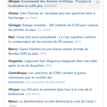
Afrique:
Souveraineté des données en Afrique - Pourquoi la
localisation ne suffit plus
(InfoWire)
Ghana:
John Dramani en Jamaïque pour des questions liées à
l'esclavage
(Le Pays)
Sénégal:
Banque mondiale - 340 milliards de FCFA pour soutenir
les priorités du pays
(Le Soleil)
Mali:
Achat d'un avion présidentiel - La Cour suprême confirme
la condamnation de l'ex-ministre de l'Économie
(RFI)
Maroc:
Gianni Infantino accusé d'avoir promis la finale du
Mondial 2030 au pays
(RFI)
Ouganda:
L'opposant Sam Mugumya réapparaît dans une vidéo
après un an de disparition
(RFI)
Centrafrique:
Les sanctions de l'ONU cachent la guerre
silencieuse pour le contrôle des
ressources
(Les Dépêches de Brazzaville)
Afrique:
Les Africains en première ligne face à la crise de la
biodiversité
(UN News)
Maroc:
La désinformation a-t-elle déclenché la crise de Ceuta ?
(DW)