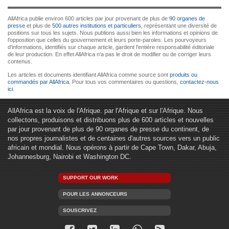
AllAfrica publie environ 600 articles par jour provenant de plus de
90 organes de
presse
et plus de
500 autres institutions et particuliers
, représentant une diversité de
positions sur tous les sujets. Nous publions aussi bien les informations et opinions de
l'opposition que celles du gouvernement et leurs porte-paroles. Les pourvoyeurs
d'informations, identifiés sur chaque article, gardent l'entière responsabilité éditoriale
de leur production. En effet AllAfrica n'a pas le droit de modifier ou de corriger leurs
contenus.
Les articles et documents identifiant AllAfrica comme source sont
produits ou
commandés par AllAfrica
. Pour tous vos commentaires ou questions,
contactez-nous
ici
.
AllAfrica est la voix de l'Afrique. par l'Afrique et sur l'Afrique. Nous
collectons, produisons et distribuons plus de 600 articles et nouvelles
par jour provenant de plus de 90 organes de presse du continent, de
nos propres journalistes et de centaines d'autres sources vers un public
africain et mondial. Nous opérons à partir de Cape Town, Dakar, Abuja,
Johannesburg, Nairobi et Washington DC.
SUPPORT OUR WORK
POUR LES ANNONCEURS
SOUSCRIVEZ