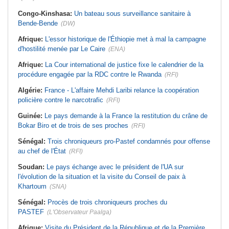
Congo-Kinshasa:
Un bateau sous surveillance sanitaire à
Bende-Bende
(DW)
Afrique:
L'essor historique de l'Éthiopie met à mal la campagne
d'hostilité menée par Le Caire
(ENA)
Afrique:
La Cour international de justice fixe le calendrier de la
procédure engagée par la RDC contre le Rwanda
(RFI)
Algérie:
France - L'affaire Mehdi Laribi relance la coopération
policière contre le narcotrafic
(RFI)
Guinée:
Le pays demande à la France la restitution du crâne de
Bokar Biro et de trois de ses proches
(RFI)
Sénégal:
Trois chroniqueurs pro-Pastef condamnés pour offense
au chef de l'État
(RFI)
Soudan:
Le pays échange avec le président de l'UA sur
l'évolution de la situation et la visite du Conseil de paix à
Khartoum
(SNA)
Sénégal:
Procès de trois chroniqueurs proches du
PASTEF
(L'Observateur Paalga)
Afrique:
Visite du Président de la République et de la Première