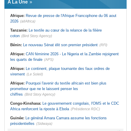
A La Une
assume les fonctions présidentielles
d'hostilité menée par Le Caire
Ghana:
John Dramani en Jamaïque
Algérie:
France - L'affaire Mehdi
pour des questions liées à
Laribi relance la coopération
Afrique:
Revue de presse de l'Afrique Francophone du 06 aout
l'esclavage
policière contre le narcotrafic
2026
(allAfrica)
Sénégal:
Banque mondiale - 340
Afrique:
L'Angola participe à la 21e
milliards de FCFA pour soutenir les
réunion du Partenariat Afrique-
priorités du pays
Monde arabe au Caire
Tanzanie:
Le textile au cœur de la relance de la filière
Mali:
Achat d'un avion présidentiel -
Afrique de l'Est:
Le vrai visage de
coton
(Bird Story Agency)
La Cour suprême confirme la
l'Égypte - Exploiter la région par tous
condamnation de l'ex-ministre de
les moyens, entraver la coopération
Bénin:
Le nouveau Sénat élit son premier président
(RFI)
l'Économie
équitable par tous les moyens
Guinée:
Le pays demande à la
Maroc:
Coup d'envoi de la première
Afrique:
CAN féminine 2026 - Le Nigeria et la Zambie rejoignent
France la restitution du crâne de
édition du Saïdia Music Festival
Bokar Biro et de trois de ses
les quarts de finale
(APS)
proches
Afrique:
Le continent, plaque tournante des faux ordres de
virement
(Le Soleil)
Afrique:
Pourquoi l'avenir du textile africain est bien plus
prometteur que ne le laissent penser les
chiffres
(Bird Story Agency)
Congo-Kinshasa:
Le gouvernement congolais, l'OMS et le CDC
Africa renforcent la riposte à Ebola
(Présidence RDC)
Guinée:
Le général Amara Camara assume les fonctions
présidentielles
(Sidwaya)