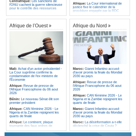
Centrafrique:
Les sanctions de
Afrique:
La Cour international de
l'ONU cachent la guerre silencieuse
justice fixe le calendrier de la
pour le contrôle des ressources
procédure engagée par la RDC
Congo-Kinshasa:
Un bateau sous
contre le Rwanda
surveillance sanitaire à Bende-
Soudan:
Le pays échange avec le
Bende
président de l'UA sur l'évolution de la
Afrique de l'Ouest
Afrique du Nord
Afrique:
La Cour international de
situation et la visite du Conseil de
justice fixe le calendrier de la
paix à Khartoum
procédure engagée par la RDC
Afrique de l'Est:
Le pari du régime
contre le Rwanda
érythréen - Pousser le Tigray vers
Afrique:
Visite du Président de la
une zone tampon dans le cadre
République et de la Première Dame
d'une nouvelle guerre par
à Yamoussoukro
procuration
Afrique:
L'Angola participe à la 21e
Ethiopie:
Le Premier ministre Abiy
réunion du Partenariat Afrique-
inaugure le nouveau terminal de
Monde arabe au Caire
l'aéroport international de Bahir Dar
Mali:
Achat d'un avion présidentiel -
Maroc:
Gianni Infantino accusé
Cameroun:
Effoudou accuse
Afrique:
La Croix-Rouge
La Cour suprême confirme la
d'avoir promis la finale du Mondial
Fouda de « Général bandit »
éthiopienne appelle à une
condamnation de l'ex-ministre de
2030 au pays
mobilisation accrue des ressources
l'Économie
Cameroun:
Kumba - 22
Afrique:
Revue de presse de
locales en Afrique
sauvetages héroïques en 8 heures
Afrique:
Revue de presse de
l'Afrique Francophone du 06 aout
Afrique de l'Est:
Le vrai visage de
l'Afrique Francophone du 06 aout
2026
l'Égypte - Exploiter la région par tous
2026
Afrique:
CAN féminine 2026 - Le
les moyens, entraver la coopération
Bénin:
Le nouveau Sénat élit son
Nigeria et la Zambie rejoignent les
équitable par tous les moyens
premier président
quarts de finale
Afrique:
CAN féminine 2026 - Le
Maroc:
Gianni Infantino accusé
Nigeria et la Zambie rejoignent les
d'avoir promis la finale du Mondial
quarts de finale
2030 au pays
Afrique:
Le continent, plaque
Maroc:
La désinformation a-t-elle
tournante des faux ordres de
déclenché la crise de Ceuta ?
virement
Afrique:
L'essor historique de
Guinée:
Le général Amara Camara
l'Éthiopie met à mal la campagne