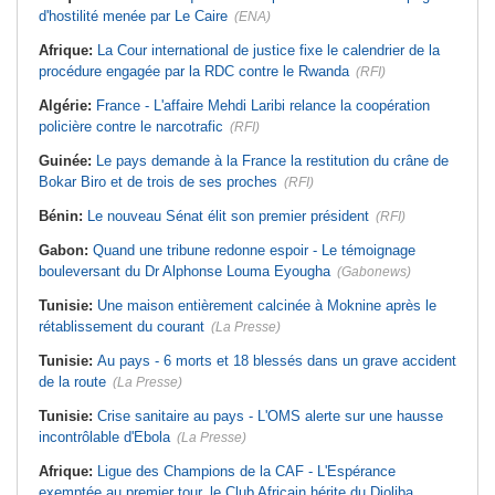
d'hostilité menée par Le Caire
(ENA)
Afrique:
La Cour international de justice fixe le calendrier de la
procédure engagée par la RDC contre le Rwanda
(RFI)
Algérie:
France - L'affaire Mehdi Laribi relance la coopération
policière contre le narcotrafic
(RFI)
Guinée:
Le pays demande à la France la restitution du crâne de
Bokar Biro et de trois de ses proches
(RFI)
Bénin:
Le nouveau Sénat élit son premier président
(RFI)
Gabon:
Quand une tribune redonne espoir - Le témoignage
bouleversant du Dr Alphonse Louma Eyougha
(Gabonews)
Tunisie:
Une maison entièrement calcinée à Moknine après le
rétablissement du courant
(La Presse)
Tunisie:
Au pays - 6 morts et 18 blessés dans un grave accident
de la route
(La Presse)
Tunisie:
Crise sanitaire au pays - L'OMS alerte sur une hausse
incontrôlable d'Ebola
(La Presse)
Afrique:
Ligue des Champions de la CAF - L'Espérance
exemptée au premier tour, le Club Africain hérite du Djoliba