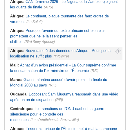
Afrique:
CAN féminine 2026 - Le Nigeria et la Zambie rejoignent
les quarts de finale
(APS)
Afrique:
Le continent, plaque tournante des faux ordres de
virement
(Le Soleil)
Afrique:
Pourquoi l'avenir du textile africain est bien plus
prometteur que ne le laissent penser les
chiffres
(Bird Story Agency)
Afrique:
Souveraineté des données en Afrique - Pourquoi la
localisation ne suffit plus
(InfoWire)
Mali:
Achat d'un avion présidentiel - La Cour suprême confirme
la condamnation de l'ex-ministre de l'Économie
(RFI)
Maroc:
Gianni Infantino accusé d'avoir promis la finale du
Mondial 2030 au pays
(RFI)
Ouganda:
L'opposant Sam Mugumya réapparaît dans une vidéo
après un an de disparition
(RFI)
Centrafrique:
Les sanctions de l'ONU cachent la guerre
silencieuse pour le contrôle des
ressources
(Les Dépêches de Brazzaville)
Afrique:
L'essor historique de l'Éthiopie met à mal la campagne