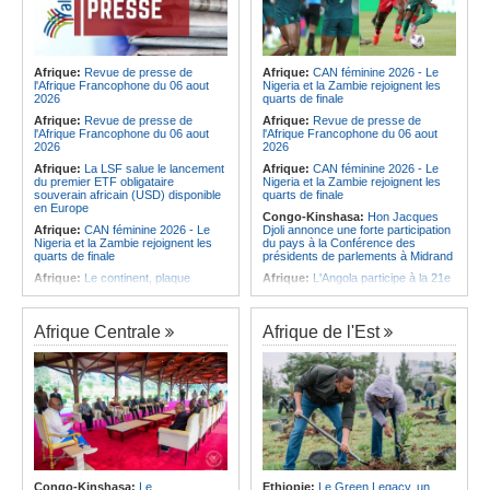
Afrique:
Revue de presse de
Afrique:
CAN féminine 2026 - Le
l'Afrique Francophone du 06 aout
Nigeria et la Zambie rejoignent les
2026
quarts de finale
Afrique:
Revue de presse de
Afrique:
Revue de presse de
l'Afrique Francophone du 06 aout
l'Afrique Francophone du 06 aout
2026
2026
Afrique:
La LSF salue le lancement
Afrique:
CAN féminine 2026 - Le
du premier ETF obligataire
Nigeria et la Zambie rejoignent les
souverain africain (USD) disponible
quarts de finale
en Europe
Congo-Kinshasa:
Hon Jacques
Afrique:
CAN féminine 2026 - Le
Djoli annonce une forte participation
Nigeria et la Zambie rejoignent les
du pays à la Conférence des
quarts de finale
présidents de parlements à Midrand
Afrique:
Le continent, plaque
Afrique:
L'Angola participe à la 21e
tournante des faux ordres de
réunion du Partenariat Afrique-
virement
Monde arabe au Caire
Afrique:
Pourquoi l'avenir du textile
Afrique:
CAN féminine - La Côte
Afrique Centrale
Afrique de l'Est
africain est bien plus prometteur que
d'Ivoire affrontera l'Algérie et le
ne le laissent penser les chiffres
Maroc fera face à l'Afrique du Sud
en quarts
Afrique:
L'essor historique de
l'Éthiopie met à mal la campagne
Afrique:
Revue de presse de
d'hostilité menée par Le Caire
l'Afrique francophone du 05 août
2026
Afrique:
La Cour international de
justice fixe le calendrier de la
Afrique:
L'Angola et l'UA préparent
procédure engagée par la RDC
le sommet sur la prévention et la
contre le Rwanda
résolution des conflits
Afrique:
Ligue des Champions de la
Angola:
Le paiement échelonné
Congo-Kinshasa:
Le
Ethiopie:
Le Green Legacy, un