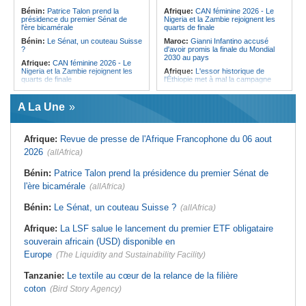
l'Égypte - Exploiter la région par tous
politique 2026
Bénin:
Patrice Talon prend la
Afrique:
CAN féminine 2026 - Le
les moyens, entraver la coopération
présidence du premier Sénat de
Nigeria et la Zambie rejoignent les
Congo-Kinshasa:
Gratien de
équitable par tous les moyens
l'ère bicamérale
quarts de finale
Saint-Nicolas Iracan - « Je ne
soutiendrai jamais un dialogue
Bénin:
Le Sénat, un couteau Suisse
Maroc:
Gianni Infantino accusé
destiné au partage du pouvoir ou à
?
d'avoir promis la finale du Mondial
la légitimation des groupes armés »
2030 au pays
Afrique:
CAN féminine 2026 - Le
Nigeria et la Zambie rejoignent les
Afrique:
L'essor historique de
quarts de finale
l'Éthiopie met à mal la campagne
d'hostilité menée par Le Caire
Afrique:
Le continent, plaque
tournante des faux ordres de
Algérie:
France - L'affaire Mehdi
A La Une
virement
Laribi relance la coopération
policière contre le narcotrafic
Mali:
Achat d'un avion présidentiel -
La Cour suprême confirme la
Tunisie:
Au pays - 6 morts et 18
Afrique:
Revue de presse de l'Afrique Francophone du 06 aout
condamnation de l'ex-ministre de
blessés dans un grave accident de
l'Économie
la route
2026
(allAfrica)
Guinée:
Le pays demande à la
Tunisie:
Une maison entièrement
France la restitution du crâne de
calcinée à Moknine après le
Bénin:
Patrice Talon prend la présidence du premier Sénat de
Bokar Biro et de trois de ses
rétablissement du courant
l'ère bicamérale
proches
(allAfrica)
Afrique:
Ligue des Champions de la
Bénin:
Le nouveau Sénat élit son
CAF - L'Espérance exemptée au
Bénin:
Le Sénat, un couteau Suisse ?
(allAfrica)
premier président
premier tour, le Club Africain hérite
du Djoliba AC
Cote d'Ivoire:
Protection de
Afrique:
La LSF salue le lancement du premier ETF obligataire
l'environnement - La Roots Wild
Tunisie:
Crise sanitaire au pays -
Foundation distinguée au Grand Prix
L'OMS alerte sur une hausse
souverain africain (USD) disponible en
Nelson Mandela
incontrôlable d'Ebola
Europe
(The Liquidity and Sustainability Facility)
Tanzanie:
Le textile au cœur de la relance de la filière
coton
(Bird Story Agency)