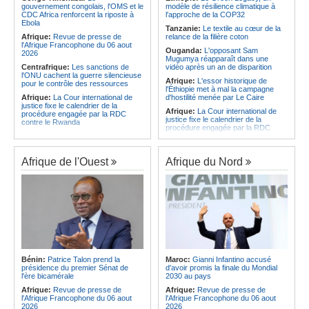
CAF - L'Espérance exemptée au
des services touristiques démarre
gouvernement congolais, l'OMS et le
modèle de résilience climatique à
premier tour, le Club Africain hérite
ce jeudi
CDC Africa renforcent la riposte à
l'approche de la COP32
du Djoliba AC
Ebola
Angola:
Jiu-jitsu - Le pays
Tanzanie:
Le textile au cœur de la
Afrique:
Un consortium européen
décroche une troisième médaille à
Afrique:
Revue de presse de
relance de la filière coton
développe un modèle de production
Abou Dabi
l'Afrique Francophone du 06 aout
Ouganda:
L'opposant Sam
novateur pour les ingrédients
2026
Mugumya réapparaît dans une
pharmaceutiques actifs, une
Centrafrique:
Les sanctions de
vidéo après un an de disparition
opportunité pour le pays
l'ONU cachent la guerre silencieuse
Afrique:
L'essor historique de
pour le contrôle des ressources
l'Éthiopie met à mal la campagne
Afrique:
La Cour international de
d'hostilité menée par Le Caire
justice fixe le calendrier de la
Afrique:
La Cour international de
procédure engagée par la RDC
justice fixe le calendrier de la
contre le Rwanda
procédure engagée par la RDC
Gabon:
Quand une tribune redonne
contre le Rwanda
espoir - Le témoignage bouleversant
Ethiopie:
Addis-Abeba - L'église
du Dr Alphonse Louma Eyougha
d'Afrique lance officiellement son
Afrique de l'Ouest
Afrique du Nord
Congo-Kinshasa:
Plan stratégique
'cheminement' vers la grande
triennal 2026-2028 - L'IGF place la
Assemblée de 2028
digitalisation au coeur des réformes
Afrique de l'Est:
Le pari du régime
!
érythréen - Pousser le Tigray vers
Congo-Kinshasa:
RDC - Félix
une zone tampon dans le cadre
Tshisekedi place le CEFOCK au
d'une nouvelle guerre par
coeur de bataille de l'appropriation
procuration
du Génocost !
Ethiopie:
Le Premier ministre Abiy
Congo-Kinshasa:
Matadi - Le
inaugure le nouveau terminal de
Kongo Central lance la campagne
l'aéroport international de Bahir Dar
Bénin:
Patrice Talon prend la
Maroc:
Gianni Infantino accusé
de sensibilisation au deuxième
Afrique:
La Croix-Rouge
présidence du premier Sénat de
d'avoir promis la finale du Mondial
Recensement général de la
éthiopienne appelle à une
l'ère bicamérale
2030 au pays
population et de l'habitat
mobilisation accrue des ressources
Afrique:
Revue de presse de
Afrique:
Revue de presse de
Congo-Kinshasa:
Le VPM Shabani
locales en Afrique
l'Afrique Francophone du 06 aout
l'Afrique Francophone du 06 aout
remet aux organisations politiques la
Afrique de l'Est:
Le vrai visage de
2026
2026
directive ministérielle de l'année