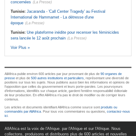
concernées
(La Presse)
Tunisie:
Jacaranda - 'Call Center Tragedy' au Festival
International de Hammamet - La détresse d'une
époque
(La Presse)
Tunisie:
Une plateforme inédite pour recenser les féminicides
sera lancée le 12 août prochain
(La Presse)
Voir Plus »
AllAfrica publie environ 600 articles par jour provenant de plus de
90 organes de
presse
et plus de
500 autres institutions et particuliers
, représentant une diversité de
positions sur tous les sujets. Nous publions aussi bien les informations et opinions de
l'opposition que celles du gouvernement et leurs porte-paroles. Les pourvoyeurs
d'informations, identifiés sur chaque article, gardent l'entière responsabilité éditoriale
de leur production. En effet AllAfrica n'a pas le droit de modifier ou de corriger leurs
contenus.
Les articles et documents identifiant AllAfrica comme source sont
produits ou
commandés par AllAfrica
. Pour tous vos commentaires ou questions,
contactez-nous
ici
.
AllAfrica est la voix de l'Afrique. par l'Afrique et sur l'Afrique. Nous
collectons, produisons et distribuons plus de 600 articles et nouvelles