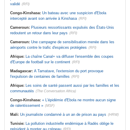
validé
(RFI)
Congo-Kinshasa:
Un bateau avec une suspicion d'Ebola
intercepté avant son arrivée à Kinshasa
(RFI)
Cameroun:
Plusieurs ressortissants expulsés des États-Unis
redoutent un retour dans leur pays
(RFI)
Cameroun:
Une campagne de sensibilisation menée dans les
aéroports contre le trafic d'espèces protégées
(RFI)
Afrique:
La chaîne Canal+ va diffuser l'ensemble des coupes
d'Europe de football sur le continent
(RFI)
Madagascar:
A Tamatave, l'extension du port provoque
l'expulsion de centaines de familles
(RFI)
Afrique:
Les soins de santé passent aussi par les familles et les
communautés
(The Conversation Africa)
Congo-Kinshasa:
« L'épidémie d'Ebola ne montre aucun signe
de ralentissement »
(MSF)
Mali:
Un journaliste condamné à un an de prison au pays
(HRW)
Tunisie:
La pollution industrielle endémique à Radès oblige le
président à monter au créneau
(RFI)