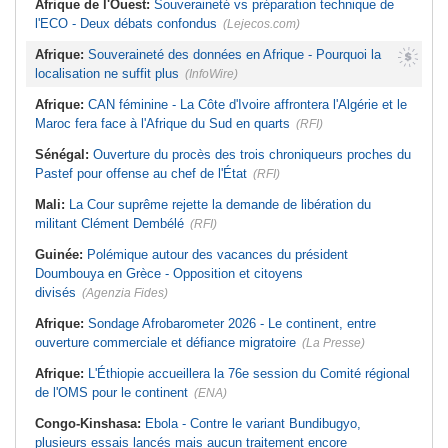
Afrique de l'Ouest:
Souveraineté vs préparation technique de
l'ECO - Deux débats confondus
(Lejecos.com)
Afrique:
Souveraineté des données en Afrique - Pourquoi la
localisation ne suffit plus
(InfoWire)
Afrique:
CAN féminine - La Côte d'Ivoire affrontera l'Algérie et le
Maroc fera face à l'Afrique du Sud en quarts
(RFI)
Sénégal:
Ouverture du procès des trois chroniqueurs proches du
Pastef pour offense au chef de l'État
(RFI)
Mali:
La Cour suprême rejette la demande de libération du
militant Clément Dembélé
(RFI)
Guinée:
Polémique autour des vacances du président
Doumbouya en Grèce - Opposition et citoyens
divisés
(Agenzia Fides)
Afrique:
Sondage Afrobarometer 2026 - Le continent, entre
ouverture commerciale et défiance migratoire
(La Presse)
Afrique:
L'Éthiopie accueillera la 76e session du Comité régional
de l'OMS pour le continent
(ENA)
Congo-Kinshasa:
Ebola - Contre le variant Bundibugyo,
plusieurs essais lancés mais aucun traitement encore