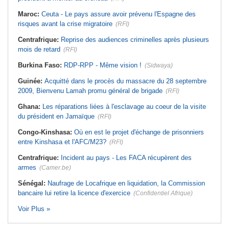
Maroc:
Ceuta - Le pays assure avoir prévenu l'Espagne des
risques avant la crise migratoire
(RFI)
Centrafrique:
Reprise des audiences criminelles après plusieurs
mois de retard
(RFI)
Burkina Faso:
RDP-RPP - Même vision !
(Sidwaya)
Guinée:
Acquitté dans le procès du massacre du 28 septembre
2009, Bienvenu Lamah promu général de brigade
(RFI)
Ghana:
Les réparations liées à l'esclavage au coeur de la visite
du président en Jamaïque
(RFI)
Congo-Kinshasa:
Où en est le projet d'échange de prisonniers
entre Kinshasa et l'AFC/M23?
(RFI)
Centrafrique:
Incident au pays - Les FACA récupèrent des
armes
(Camer.be)
Sénégal:
Naufrage de Locafrique en liquidation, la Commission
bancaire lui retire la licence d'exercice
(Confidentiel Afrique)
Voir Plus »