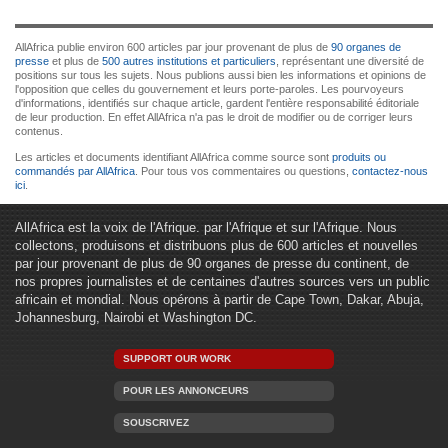
AllAfrica publie environ 600 articles par jour provenant de plus de
90 organes de
presse
et plus de
500 autres institutions et particuliers
, représentant une diversité de
positions sur tous les sujets. Nous publions aussi bien les informations et opinions de
l'opposition que celles du gouvernement et leurs porte-paroles. Les pourvoyeurs
d'informations, identifiés sur chaque article, gardent l'entière responsabilité éditoriale
de leur production. En effet AllAfrica n'a pas le droit de modifier ou de corriger leurs
contenus.
Les articles et documents identifiant AllAfrica comme source sont
produits ou
commandés par AllAfrica
. Pour tous vos commentaires ou questions,
contactez-nous
ici
.
AllAfrica est la voix de l'Afrique. par l'Afrique et sur l'Afrique. Nous
collectons, produisons et distribuons plus de 600 articles et nouvelles
par jour provenant de plus de 90 organes de presse du continent, de
nos propres journalistes et de centaines d'autres sources vers un public
africain et mondial. Nous opérons à partir de Cape Town, Dakar, Abuja,
Johannesburg, Nairobi et Washington DC.
SUPPORT OUR WORK
POUR LES ANNONCEURS
SOUSCRIVEZ