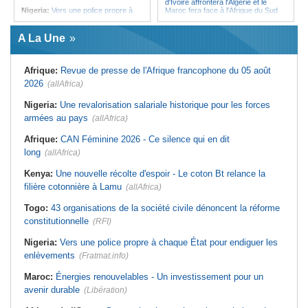
d'Ivoire affrontera l'Algérie et le
Nigeria:
Vers une police propre à
Maroc fera face à l'Afrique du Sud
chaque État pour endiguer les
en quarts
enlèvements
Afrique:
Sondage Afrobarometer
A La Une
Afrique de l'Ouest:
Souveraineté
2026 - Le continent, entre ouverture
vs préparation technique de l'ECO -
commerciale et défiance migratoire
Deux débats confondus
Tunisie:
La pollution industrielle
Afrique:
Revue de presse de l'Afrique francophone du 05 août
Afrique:
CAN féminine - La Côte
endémique à Radès oblige le
d'Ivoire affrontera l'Algérie et le
président à monter au créneau
2026
(allAfrica)
Maroc fera face à l'Afrique du Sud
Maroc:
Ceuta - Le pays assure
en quarts
avoir prévenu l'Espagne des risques
Nigeria:
Une revalorisation salariale historique pour les forces
Sénégal:
Ouverture du procès des
avant la crise migratoire
armées au pays
trois chroniqueurs proches du
(allAfrica)
Tunisie:
Vers un renforcement
Pastef pour offense au chef de l'État
stratégique du partenariat
Afrique:
CAN Féminine 2026 - Ce silence qui en dit
Mali:
La Cour suprême rejette la
économique et diplomatique
demande de libération du militant
long
(allAfrica)
Tunisie:
Marché parallèle - Plus de
Clément Dembélé
32 000 fournitures scolaires saisies
Guinée:
Polémique autour des
au premier semestre
Kenya:
Une nouvelle récolte d'espoir - Le coton Bt relance la
vacances du président Doumbouya
filière cotonnière à Lamu
en Grèce - Opposition et citoyens
(allAfrica)
divisés
Togo:
43 organisations de la société civile dénoncent la réforme
constitutionnelle
(RFI)
Nigeria:
Vers une police propre à chaque État pour endiguer les
enlèvements
(Fratmat.info)
Maroc:
Énergies renouvelables - Un investissement pour un
avenir durable
(Libération)