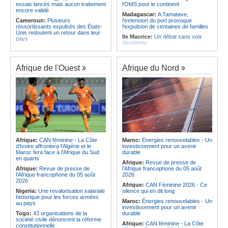
essais lancés mais aucun traitement
l'OMS pour le continent
encore validé
Madagascar:
A Tamatave,
Cameroun:
Plusieurs
l'extension du port provoque
ressortissants expulsés des États-
l'expulsion de centaines de familles
Unis redoutent un retour dans leur
Ile Maurice:
Un débat sans voix
pays
dissidente
Congo-Kinshasa:
Un bateau avec
Ile Maurice:
Révision des frais de la
une suspicion d'Ebola intercepté
FSC - La crainte d'un coup de froid
avant son arrivée à Kinshasa
sur la compétitivité
Afrique de l'Ouest
Afrique du Nord
Cameroun:
Une campagne de
Ile Maurice:
Fayzal Ally Beegun
sensibilisation menée dans les
dénonce des interpellations «sans
aéroports contre le trafic d'espèces
dignité»
protégées
Ile Maurice:
Migration - Le pays
Congo-Kinshasa:
« L'épidémie
face au défi de la main-d'oeuvre de
d'Ebola ne montre aucun signe de
demain
ralentissement »
Ile Maurice:
Plus d'émissions,
Centrafrique:
Reprise des
moins d'eau, toujours accro aux
audiences criminelles après
fossiles - Le bilan climatique dans le
plusieurs mois de retard
rouge
Afrique:
CAN féminine - La Côte
Maroc:
Énergies renouvelables - Un
Congo-Kinshasa:
Où en est le
d'Ivoire affrontera l'Algérie et le
investissement pour un avenir
Ile Maurice:
Le pays et l'Arabie
projet d'échange de prisonniers
Maroc fera face à l'Afrique du Sud
durable
saoudite renforcent leur coopération
entre Kinshasa et l'AFC/M23?
en quarts
Afrique:
Revue de presse de
Centrafrique:
Incident au pays -
Afrique:
Revue de presse de
l'Afrique francophone du 05 août
Les FACA récupèrent des armes
l'Afrique francophone du 05 août
2026
2026
Afrique:
CAN Féminine 2026 - Ce
Nigeria:
Une revalorisation salariale
silence qui en dit long
historique pour les forces armées
Maroc:
Énergies renouvelables - Un
au pays
investissement pour un avenir
Togo:
43 organisations de la
durable
société civile dénoncent la réforme
Afrique:
CAN féminine - La Côte
constitutionnelle