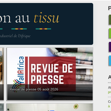
on au
tissu
ndustriel de l'Afrique
A
Af
Revue de presse 05 août 2026
pr
C
à