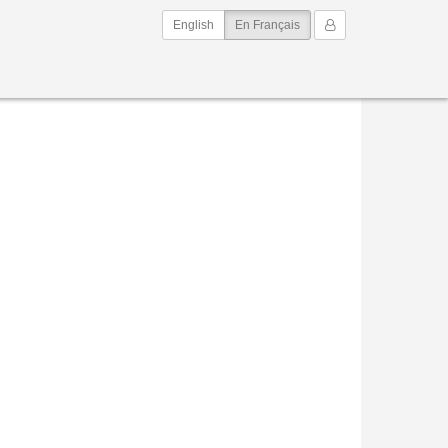
(current)
Mon Compte
English
En Français