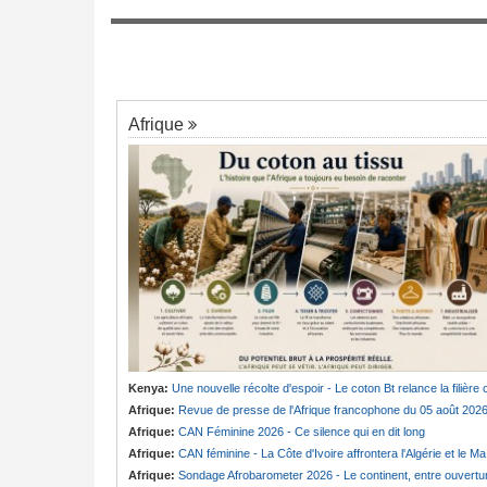
apitaine Effoudou
Congo-Kinshasa:
Où en est le projet
7
de la parole
d'échange de prisonniers entre Kinshasa 
l'AFC/M23?
Afrique
Kenya:
Une nouvelle récolte d'espoir - Le coton Bt relance la filière cotonnière à Lam
Afrique:
Revue de presse de l'Afrique francophone du 05 août 202
Afrique:
CAN Féminine 2026 - Ce silence qui en dit long
Afrique:
CAN féminine - La Côte d'Ivoire affrontera l'Algérie et le Maroc fera face à l'Afrique du Sud en quarts
Afrique:
Sondage Afrobarometer 2026 - Le continent, entre ouverture commerciale et défiance migratoir