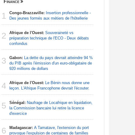
Finance
Nigeria
Congo-Brazzaville:
Insertion professionnelle -
Afrique:
1
1
Des jeunes formés aux métiers de l'hôtellerie
francopho
Afrique de l'Ouest:
Souveraineté vs
Nigeria:
2
2
préparation technique de l'ECO - Deux débats
pour endi
confondus
Nigeria:
3
Gabon:
La dette du pays devrait atteindre 94 %
pour les 
3
du PIB après l'émission d'un euro-obligataire de
920 millions de dollars
Nigeria:
4
de lever 5
Afrique de l'Ouest:
Le Bénin nous donne une
4
introduct
leçon. L'Afrique Francophone devrait l'écouter.
Nigeria:
5
Sénégal:
Naufrage de Locafrique en liquidation,
- Une lueu
5
la Commission bancaire lui retire la licence
communau
d'exercice
Nigeria:
6
Madagascar:
A Tamatave, l'extension du port
grande in
6
provoque l'expulsion de centaines de familles