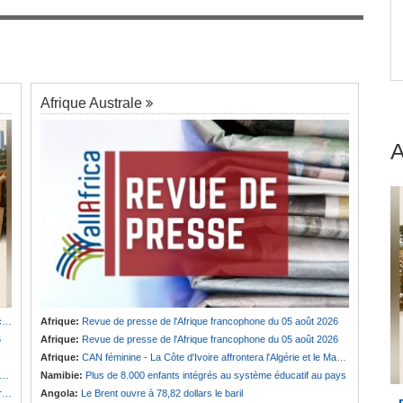
Cameroun:
Biya absent, l'armée camerounaise
7
se tribalise
et
Afrique Australe
u
Afrique:
Revue de presse de l'Afrique francophone du 05 août 2026
6
Afrique:
Revue de presse de l'Afrique francophone du 05 août 2026
Afrique:
CAN féminine - La Côte d'Ivoire affrontera l'Algérie et le Maroc fera face à l'Afrique du Sud en quarts
Namibie:
Plus de 8.000 enfants intégrés au système éducatif au pays
e
Angola:
Le Brent ouvre à 78,82 dollars le baril