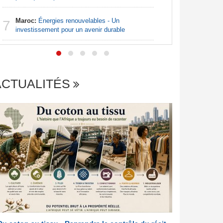
Afrique:
7
Maroc:
Énergies renouvelables - Un
reprend, l
7
investissement pour un avenir durable
les quarts
ACTUALITÉS