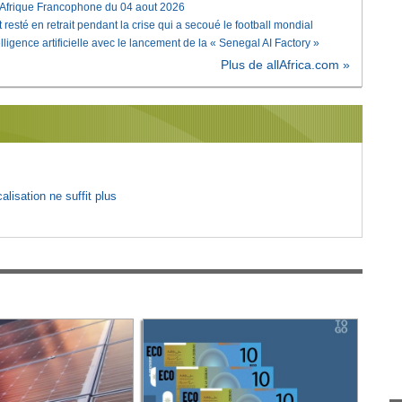
'Afrique Francophone du 04 aout 2026
 resté en retrait pendant la crise qui a secoué le football mondial
elligence artificielle avec le lancement de la « Senegal AI Factory »
Plus de allAfrica.com »
lisation ne suffit plus