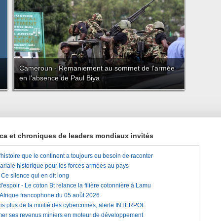
Cameroun - Remaniement au sommet de l'armée
en l'absence de Paul Biya
rica et chroniques de leaders mondiaux invités
histoire que le continent a toujours eu besoin de raconter
lariale historique pour les forces armées au pays
e silence qui en dit long
'espoir - Le coton Bt relance la filière cotonnière à Lamu
'Afrique francophone du 05 août 2026
is plus de la moitié des cybercrimes, alerte INTERPOL
rmer ses revenus miniers en moteur de développement