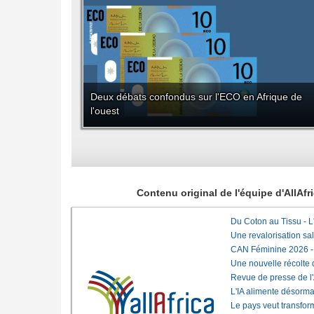
Deux débats confondus sur l'ECO en Afrique de
l'ouest
Contenu original de l'équipe d'AllAf
Du Coton au Tissu - L'
Une revalorisation sa
CAN Féminine 2026 - C
Une nouvelle récolte d
Revue de presse de l
L'IA alimente désorma
Le pays veut transfo