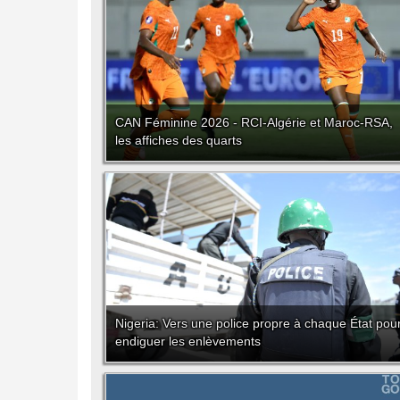
CAN Féminine 2026 - RCI-Algérie et Maroc-RSA,
les affiches des quarts
Nigeria: Vers une police propre à chaque État pou
endiguer les enlèvements