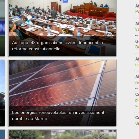
Af
Pa
Af
va
G
Au Togo, 43 organisations civiles dénoncent la
Do
réforme constitutionnelle
Af
en
Af
ré
C
pl
va
r
Les énergies renouvelables, un investissement
C
durable au Maroc
Un