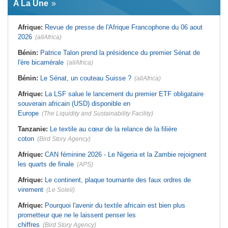
A La Une
virement
Laribi relance la coopération
policière contre le narcotrafic
Mali:
Achat d'un avion présidentiel -
La Cour suprême confirme la
Tunisie:
Au pays - 6 morts et 18
Afrique:
Revue de presse de l'Afrique Francophone du 06 aout
condamnation de l'ex-ministre de
blessés dans un grave accident de
l'Économie
la route
2026
(allAfrica)
Guinée:
Le pays demande à la
Tunisie:
Une maison entièrement
France la restitution du crâne de
calcinée à Moknine après le
Bénin:
Patrice Talon prend la présidence du premier Sénat de
Bokar Biro et de trois de ses
rétablissement du courant
l'ère bicamérale
proches
(allAfrica)
Afrique:
Ligue des Champions de la
Bénin:
Le nouveau Sénat élit son
CAF - L'Espérance exemptée au
Bénin:
Le Sénat, un couteau Suisse ?
(allAfrica)
premier président
premier tour, le Club Africain hérite
du Djoliba AC
Cote d'Ivoire:
Protection de
Afrique:
La LSF salue le lancement du premier ETF obligataire
l'environnement - La Roots Wild
Tunisie:
Crise sanitaire au pays -
Foundation distinguée au Grand Prix
L'OMS alerte sur une hausse
souverain africain (USD) disponible en
Nelson Mandela
incontrôlable d'Ebola
Europe
(The Liquidity and Sustainability Facility)
Tanzanie:
Le textile au cœur de la relance de la filière
coton
(Bird Story Agency)
Afrique:
CAN féminine 2026 - Le Nigeria et la Zambie rejoignent
les quarts de finale
(APS)
Afrique:
Le continent, plaque tournante des faux ordres de
virement
(Le Soleil)
Afrique:
Pourquoi l'avenir du textile africain est bien plus
prometteur que ne le laissent penser les
chiffres
(Bird Story Agency)