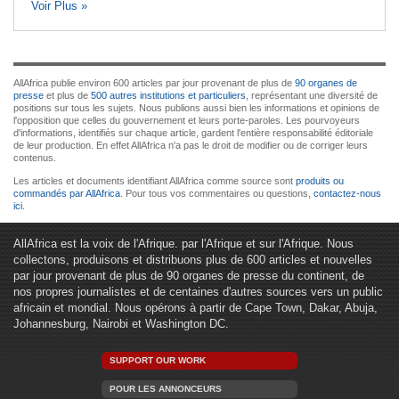
Voir Plus »
AllAfrica publie environ 600 articles par jour provenant de plus de
90 organes de
presse
et plus de
500 autres institutions et particuliers
, représentant une diversité de
positions sur tous les sujets. Nous publions aussi bien les informations et opinions de
l'opposition que celles du gouvernement et leurs porte-paroles. Les pourvoyeurs
d'informations, identifiés sur chaque article, gardent l'entière responsabilité éditoriale
de leur production. En effet AllAfrica n'a pas le droit de modifier ou de corriger leurs
contenus.
Les articles et documents identifiant AllAfrica comme source sont
produits ou
commandés par AllAfrica
. Pour tous vos commentaires ou questions,
contactez-nous
ici
.
AllAfrica est la voix de l'Afrique. par l'Afrique et sur l'Afrique. Nous
collectons, produisons et distribuons plus de 600 articles et nouvelles
par jour provenant de plus de 90 organes de presse du continent, de
nos propres journalistes et de centaines d'autres sources vers un public
africain et mondial. Nous opérons à partir de Cape Town, Dakar, Abuja,
Johannesburg, Nairobi et Washington DC.
SUPPORT OUR WORK
POUR LES ANNONCEURS