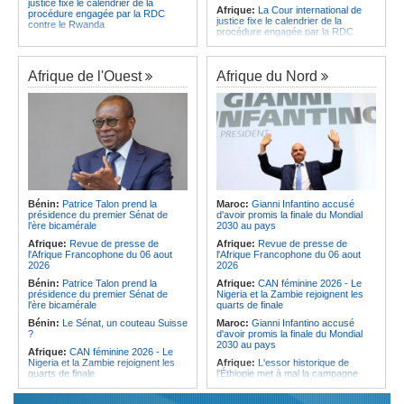
justice fixe le calendrier de la
Afrique:
La Cour international de
procédure engagée par la RDC
justice fixe le calendrier de la
contre le Rwanda
procédure engagée par la RDC
Gabon:
Quand une tribune redonne
contre le Rwanda
espoir - Le témoignage bouleversant
Ethiopie:
Addis-Abeba - L'église
du Dr Alphonse Louma Eyougha
d'Afrique lance officiellement son
Afrique de l'Ouest
Afrique du Nord
Congo-Kinshasa:
Plan stratégique
'cheminement' vers la grande
triennal 2026-2028 - L'IGF place la
Assemblée de 2028
digitalisation au coeur des réformes
Afrique de l'Est:
Le pari du régime
!
érythréen - Pousser le Tigray vers
Congo-Kinshasa:
RDC - Félix
une zone tampon dans le cadre
Tshisekedi place le CEFOCK au
d'une nouvelle guerre par
coeur de bataille de l'appropriation
procuration
du Génocost !
Ethiopie:
Le Premier ministre Abiy
Congo-Kinshasa:
Matadi - Le
inaugure le nouveau terminal de
Kongo Central lance la campagne
l'aéroport international de Bahir Dar
Bénin:
Patrice Talon prend la
Maroc:
Gianni Infantino accusé
de sensibilisation au deuxième
Afrique:
La Croix-Rouge
présidence du premier Sénat de
d'avoir promis la finale du Mondial
Recensement général de la
éthiopienne appelle à une
l'ère bicamérale
2030 au pays
population et de l'habitat
mobilisation accrue des ressources
Afrique:
Revue de presse de
Afrique:
Revue de presse de
Congo-Kinshasa:
Le VPM Shabani
locales en Afrique
l'Afrique Francophone du 06 aout
l'Afrique Francophone du 06 aout
remet aux organisations politiques la
Afrique de l'Est:
Le vrai visage de
2026
2026
directive ministérielle de l'année
l'Égypte - Exploiter la région par tous
politique 2026
Bénin:
Patrice Talon prend la
Afrique:
CAN féminine 2026 - Le
les moyens, entraver la coopération
présidence du premier Sénat de
Nigeria et la Zambie rejoignent les
Congo-Kinshasa:
Gratien de
équitable par tous les moyens
l'ère bicamérale
quarts de finale
Saint-Nicolas Iracan - « Je ne
soutiendrai jamais un dialogue
Bénin:
Le Sénat, un couteau Suisse
Maroc:
Gianni Infantino accusé
destiné au partage du pouvoir ou à
?
d'avoir promis la finale du Mondial
la légitimation des groupes armés »
2030 au pays
Afrique:
CAN féminine 2026 - Le
Nigeria et la Zambie rejoignent les
Afrique:
L'essor historique de
quarts de finale
l'Éthiopie met à mal la campagne
d'hostilité menée par Le Caire
Afrique:
Le continent, plaque
tournante des faux ordres de
Algérie:
France - L'affaire Mehdi