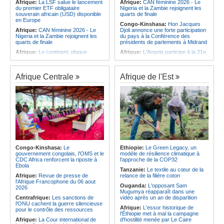
Afrique:
La LSF salue le lancement
Afrique:
CAN féminine 2026 - Le
du premier ETF obligataire
Nigeria et la Zambie rejoignent les
souverain africain (USD) disponible
quarts de finale
en Europe
Congo-Kinshasa:
Hon Jacques
Afrique:
CAN féminine 2026 - Le
Djoli annonce une forte participation
Nigeria et la Zambie rejoignent les
du pays à la Conférence des
quarts de finale
présidents de parlements à Midrand
Afrique:
Le continent, plaque
Afrique:
L'Angola participe à la 21e
tournante des faux ordres de
réunion du Partenariat Afrique-
virement
Monde arabe au Caire
Afrique:
Pourquoi l'avenir du textile
Afrique:
CAN féminine - La Côte
Afrique Centrale
Afrique de l'Est
africain est bien plus prometteur que
d'Ivoire affrontera l'Algérie et le
ne le laissent penser les chiffres
Maroc fera face à l'Afrique du Sud
en quarts
Afrique:
L'essor historique de
l'Éthiopie met à mal la campagne
Afrique:
Revue de presse de
d'hostilité menée par Le Caire
l'Afrique francophone du 05 août
2026
Afrique:
La Cour international de
justice fixe le calendrier de la
Afrique:
L'Angola et l'UA préparent
procédure engagée par la RDC
le sommet sur la prévention et la
contre le Rwanda
résolution des conflits
Afrique:
Ligue des Champions de la
Angola:
Le paiement échelonné
Congo-Kinshasa:
Le
Ethiopie:
Le Green Legacy, un
CAF - L'Espérance exemptée au
des services touristiques démarre
gouvernement congolais, l'OMS et le
modèle de résilience climatique à
premier tour, le Club Africain hérite
ce jeudi
CDC Africa renforcent la riposte à
l'approche de la COP32
du Djoliba AC
Ebola
Angola:
Jiu-jitsu - Le pays
Tanzanie:
Le textile au cœur de la
Afrique:
Un consortium européen
décroche une troisième médaille à
Afrique:
Revue de presse de
relance de la filière coton
développe un modèle de production
Abou Dabi
l'Afrique Francophone du 06 aout
Ouganda:
L'opposant Sam
novateur pour les ingrédients
2026
Mugumya réapparaît dans une
pharmaceutiques actifs, une
Centrafrique:
Les sanctions de
vidéo après un an de disparition
opportunité pour le pays
l'ONU cachent la guerre silencieuse
Afrique:
L'essor historique de
pour le contrôle des ressources
l'Éthiopie met à mal la campagne
Afrique:
La Cour international de
d'hostilité menée par Le Caire