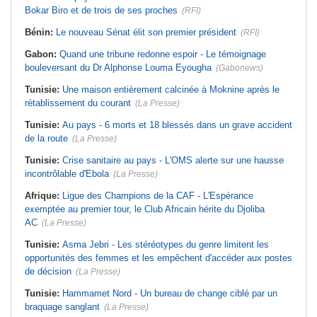
Bokar Biro et de trois de ses proches
(RFI)
Bénin:
Le nouveau Sénat élit son premier président
(RFI)
Gabon:
Quand une tribune redonne espoir - Le témoignage
bouleversant du Dr Alphonse Louma Eyougha
(Gabonews)
Tunisie:
Une maison entièrement calcinée à Moknine après le
rétablissement du courant
(La Presse)
Tunisie:
Au pays - 6 morts et 18 blessés dans un grave accident
de la route
(La Presse)
Tunisie:
Crise sanitaire au pays - L'OMS alerte sur une hausse
incontrôlable d'Ebola
(La Presse)
Afrique:
Ligue des Champions de la CAF - L'Espérance
exemptée au premier tour, le Club Africain hérite du Djoliba
AC
(La Presse)
Tunisie:
Asma Jebri - Les stéréotypes du genre limitent les
opportunités des femmes et les empêchent d'accéder aux postes
de décision
(La Presse)
Tunisie:
Hammamet Nord - Un bureau de change ciblé par un
braquage sanglant
(La Presse)