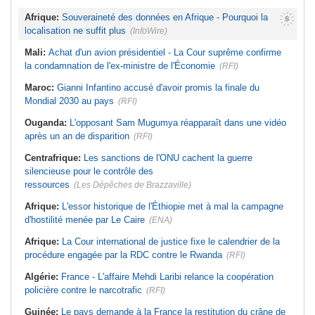
Afrique:
Souveraineté des données en Afrique - Pourquoi la
localisation ne suffit plus
(InfoWire)
Mali:
Achat d'un avion présidentiel - La Cour suprême confirme
la condamnation de l'ex-ministre de l'Économie
(RFI)
Maroc:
Gianni Infantino accusé d'avoir promis la finale du
Mondial 2030 au pays
(RFI)
Ouganda:
L'opposant Sam Mugumya réapparaît dans une vidéo
après un an de disparition
(RFI)
Centrafrique:
Les sanctions de l'ONU cachent la guerre
silencieuse pour le contrôle des
ressources
(Les Dépêches de Brazzaville)
Afrique:
L'essor historique de l'Éthiopie met à mal la campagne
d'hostilité menée par Le Caire
(ENA)
Afrique:
La Cour international de justice fixe le calendrier de la
procédure engagée par la RDC contre le Rwanda
(RFI)
Algérie:
France - L'affaire Mehdi Laribi relance la coopération
policière contre le narcotrafic
(RFI)
Guinée:
Le pays demande à la France la restitution du crâne de