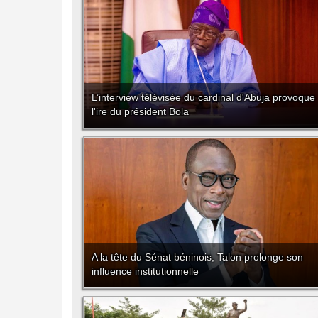
L’interview télévisée du cardinal d'Abuja provoque
l'ire du président Bola
A la tête du Sénat béninois, Talon prolonge son
influence institutionnelle