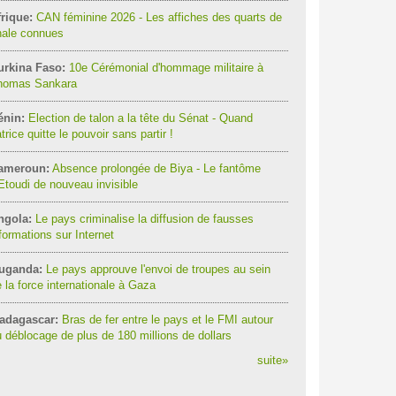
rique:
CAN féminine 2026 - Les affiches des quarts de
nale connues
urkina Faso:
10e Cérémonial d'hommage militaire à
homas Sankara
énin:
Election de talon a la tête du Sénat - Quand
trice quitte le pouvoir sans partir !
ameroun:
Absence prolongée de Biya - Le fantôme
Etoudi de nouveau invisible
ngola:
Le pays criminalise la diffusion de fausses
formations sur Internet
uganda:
Le pays approuve l'envoi de troupes au sein
 la force internationale à Gaza
adagascar:
Bras de fer entre le pays et le FMI autour
 déblocage de plus de 180 millions de dollars
suite
»