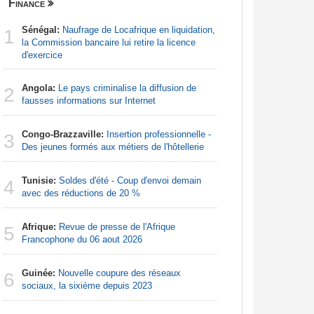
Finance
Nigeria
Sénégal:
Naufrage de Locafrique en liquidation,
Afrique:
1
1
la Commission bancaire lui retire la licence
francopho
d'exercice
Afrique:
2
Angola:
Le pays criminalise la diffusion de
Francoph
2
fausses informations sur Internet
Nigeria:
3
Congo-Brazzaville:
Insertion professionnelle -
d'Abuja p
3
Des jeunes formés aux métiers de l'hôtellerie
Afrique:
4
Tunisie:
Soldes d'été - Coup d'envoi demain
Zambie rej
4
avec des réductions de 20 %
Nigeria:
5
Afrique:
Revue de presse de l'Afrique
de lever 5
5
Francophone du 06 aout 2026
introduct
Guinée:
Nouvelle coupure des réseaux
Afrique:
6
6
sociaux, la sixième depuis 2023
francopho