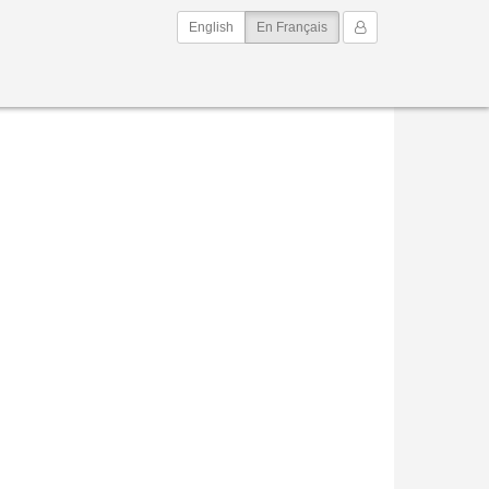
(current)
Mon Compte
English
En Français