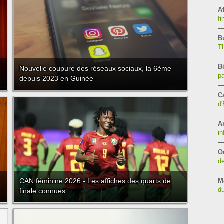
Af
fi
B
T
B
Nouvelle coupure des réseaux sociaux, la 6ème
pa
depuis 2023 en Guinée
C
d'
A
in
O
de
CAN féminine 2026 - Les affiches des quarts de
M
du
finale connues