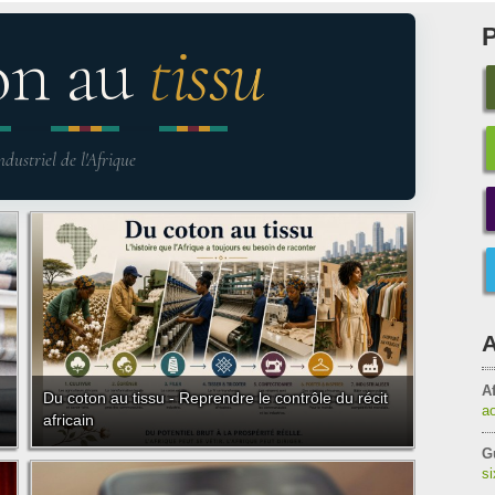
on au
tissu
ndustriel de l'Afrique
A
Af
Du coton au tissu - Reprendre le contrôle du récit
a
africain
G
s