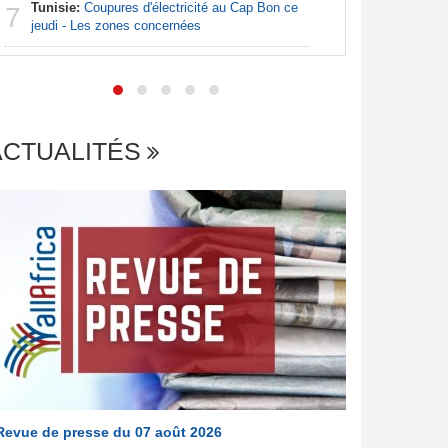
Tunisie:
Coupures d'électricité au Cap Bon ce
Afrique:
7
7
jeudi - Les zones concernées
file en q
ACTUALITÉS
Revue de presse du 07 août 2026