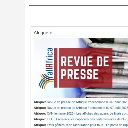
Sénégal:
Couplage des élections locales
7
ngée de Biya - Le
législatives - Le mur du droit
au invisible
Afrique
Afrique:
Revue de presse de l'Afrique francophone du 07 août 202
Afrique:
Revue de presse de l'Afrique francophone du 07 août 202
Afrique:
CAN féminine 2026 - Les affiches des quarts de finale connues
Afrique:
La CEA renforce les capacités des parlementaires de l'Afrique de l'Est
Afrique:
Etats généraux de l'assurance pour tous - Le pacte de ruptur