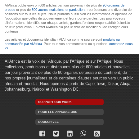
AllAfrica publie environ 600 articles par jour provenant de plus de
90 organes de
presse
et plus de
500 autres institutions et particuliers
, représentant une diversité de
positions sur tous les sujets. Nous publions aussi bien les informations et opinions de
l'opposition que celles du gouvernement et leurs porte-paroles. Les pourvoyeurs
d'informations, identifiés sur chaque article, gardent l'entière responsabilité éditoriale
de leur production. En effet AllAfrica n'a pas le droit de modifier ou de corriger leurs
contenus.
Les articles et documents identifiant AllAfrica comme source sont
produits ou
commandés par AllAfrica
. Pour tous vos commentaires ou questions,
contactez-nous
ici
.
AllAfrica est la voix de l'Afrique. par l'Afrique et sur l'Afrique. Nous
collectons, produisons et distribuons plus de 600 articles et nouvelles
par jour provenant de plus de 90 organes de presse du continent, de
nos propres journalistes et de centaines d'autres sources vers un public
africain et mondial. Nous opérons à partir de Cape Town, Dakar, Abuja,
Johannesburg, Nairobi et Washington DC.
SUPPORT OUR WORK
POUR LES ANNONCEURS
SOUSCRIVEZ