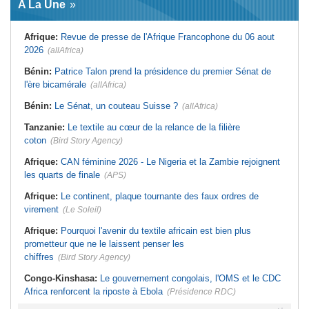
A La Une
virement
d'hostilité menée par Le Caire
Guinée:
Le général Amara Camara
Algérie:
France - L'affaire Mehdi
assume les fonctions présidentielles
Laribi relance la coopération
Afrique:
Revue de presse de l'Afrique Francophone du 06 aout
policière contre le narcotrafic
Ghana:
John Dramani en Jamaïque
2026
(allAfrica)
pour des questions liées à
Afrique:
L'Angola participe à la 21e
l'esclavage
réunion du Partenariat Afrique-
Monde arabe au Caire
Bénin:
Patrice Talon prend la présidence du premier Sénat de
Sénégal:
Banque mondiale - 340
milliards de FCFA pour soutenir les
Tunisie:
Au pays - 6 morts et 18
l'ère bicamérale
(allAfrica)
priorités du pays
blessés dans un grave accident de
la route
Mali:
Achat d'un avion présidentiel -
Bénin:
Le Sénat, un couteau Suisse ?
(allAfrica)
La Cour suprême confirme la
Tunisie:
Une maison entièrement
condamnation de l'ex-ministre de
calcinée à Moknine après le
Tanzanie:
Le textile au cœur de la relance de la filière
l'Économie
rétablissement du courant
coton
(Bird Story Agency)
Afrique:
CAN féminine 2026 - Le Nigeria et la Zambie rejoignent
les quarts de finale
(APS)
Afrique:
Le continent, plaque tournante des faux ordres de
virement
(Le Soleil)
Afrique:
Pourquoi l'avenir du textile africain est bien plus
prometteur que ne le laissent penser les
chiffres
(Bird Story Agency)
Congo-Kinshasa:
Le gouvernement congolais, l'OMS et le CDC
Africa renforcent la riposte à Ebola
(Présidence RDC)