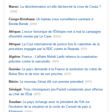
Maroc:
La désinformation a-t-elle déclenché la crise de Ceuta ?
(DW)
Congo-Kinshasa:
Un bateau sous surveillance sanitaire à
Bende-Bende
(DW)
Afrique:
L'essor historique de l'Éthiopie met à mal la campagne
d'hostilité menée par Le Caire
(ENA)
Afrique:
La Cour international de justice fixe le calendrier de la
procédure engagée par la RDC contre le Rwanda
(RFI)
Algérie:
France - L'affaire Mehdi Laribi relance la coopération
policière contre le narcotrafic
(RFI)
Guinée:
Le pays demande à la France la restitution du crâne de
Bokar Biro et de trois de ses proches
(RFI)
Bénin:
Le nouveau Sénat élit son premier président
(RFI)
Sénégal:
Trois chroniqueurs pro-Pastef condamnés pour offense
au chef de l'État
(RFI)
Soudan:
Le pays échange avec le président de l'UA sur
l'évolution de la situation et la visite du Conseil de paix à
Khartoum
(SNA)