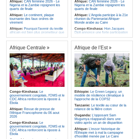
Afrique:
CAN féminine 2026 - Le
Afrique:
CAN féminine 2026 - Le
Nigeria et la Zambie rejoignent les
Nigeria et la Zambie rejoignent les
quarts de finale
quarts de finale
Afrique:
Le continent, plaque
Afrique:
L'Angola participe à la 21e
tournante des faux ordres de
réunion du Partenariat Afrique-
virement
Monde arabe au Caire
Afrique:
Pourquoi l'avenir du textile
Congo-Kinshasa:
Hon Jacques
africain est bien plus prometteur que
Djoli annonce une forte participation
ne le laissent penser les chiffres
du pays à la Conférence des
présidents de parlements à Midrand
Afrique:
Les Africains en première
ligne face à la crise de la biodiversité
Angola:
Le paiement échelonné
Afrique Centrale
Afrique de l'Est
des services touristiques démarre
Afrique:
L'essor historique de
ce jeudi
l'Éthiopie met à mal la campagne
d'hostilité menée par Le Caire
Angola:
Jiu-jitsu - Le pays
décroche une troisième médaille à
Afrique:
La Cour international de
Abou Dabi
justice fixe le calendrier de la
procédure engagée par la RDC
Afrique:
Ju-Jitsu - La délégation
contre le Rwanda
angolaise reçue par l'ambassadeur
d'Angola aux Émirats arabes unis
Afrique:
Visite du Président de la
République et de la Première Dame
Angola:
Une expédition automobile
à Yamoussoukro
favorise le tourisme à Humpata
Congo-Kinshasa:
Le
Ethiopie:
Le Green Legacy, un
gouvernement congolais, l'OMS et le
modèle de résilience climatique à
Afrique:
Le Forum de
Angola:
La WAS-AC souhaite
CDC Africa renforcent la riposte à
l'approche de la COP32
l'entrepreneuriat de Sept Afrique se
collaborer avec le pays pour
Ebola
veut une plateforme de mobilisation
stimuler l'aquaculture
Tanzanie:
Le textile au cœur de la
des investissements
Afrique:
Revue de presse de
relance de la filière coton
l'Afrique Francophone du 06 aout
Ouganda:
L'opposant Sam
2026
Mugumya réapparaît dans une
Congo-Kinshasa:
Le
vidéo après un an de disparition
gouvernement congolais, l'OMS et le
Afrique:
L'essor historique de
CDC Africa renforcent la riposte à
l'Éthiopie met à mal la campagne
Ebola
d'hostilité menée par Le Caire