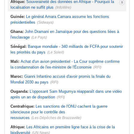
Afrique:
Souveraineté des données en Afrique - Pourquoi la
localisation ne suffit plus
(InfoWire)
Guinée:
Le général Amara Camara assume les fonctions
présidentielles
(Sidwaya)
Ghana:
John Dramani en Jamaïque pour des questions liées à
l'esclavage
(Le Pays)
Sénégal:
Banque mondiale - 340 milliards de FCFA pour soutenir
les priorités du pays
(Le Soleil)
Mali:
Achat d'un avion présidentiel - La Cour suprême confirme
la condamnation de l'ex-ministre de l'Économie
(RFI)
Maroc:
Gianni Infantino accusé d'avoir promis la finale du
Mondial 2030 au pays
(RFI)
Ouganda:
L'opposant Sam Mugumya réapparaît dans une vidéo
après un an de disparition
(RFI)
Centrafrique:
Les sanctions de l'ONU cachent la guerre
silencieuse pour le contrôle des
ressources
(Les Dépêches de Brazzaville)
Afrique:
Les Africains en première ligne face à la crise de la
biodiversité
(UN News)