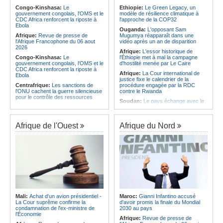
à Yamoussoukro
Congo-Kinshasa:
Le
Ethiopie:
Le Green Legacy, un
Afrique:
Un groupe parlementaire
gouvernement congolais, l'OMS et le
modèle de résilience climatique à
Afrique:
Le Forum de
se penche sur le rôle des femmes
CDC Africa renforcent la riposte à
l'approche de la COP32
l'entrepreneuriat de Sept Afrique se
dans l'interaction avec les
Ebola
veut une plateforme de mobilisation
communautés
Ouganda:
L'opposant Sam
des investissements
Afrique:
Revue de presse de
Mugumya réapparaît dans une
l'Afrique Francophone du 06 aout
vidéo après un an de disparition
2026
Afrique:
L'essor historique de
Congo-Kinshasa:
Le
l'Éthiopie met à mal la campagne
gouvernement congolais, l'OMS et le
d'hostilité menée par Le Caire
CDC Africa renforcent la riposte à
Afrique:
La Cour international de
Ebola
justice fixe le calendrier de la
Centrafrique:
Les sanctions de
procédure engagée par la RDC
l'ONU cachent la guerre silencieuse
contre le Rwanda
pour le contrôle des ressources
Soudan:
Le pays échange avec le
Congo-Kinshasa:
Un bateau sous
président de l'UA sur l'évolution de la
surveillance sanitaire à Bende-
situation et la visite du Conseil de
Bende
paix à Khartoum
Afrique de l'Ouest
Afrique du Nord
Afrique:
La Cour international de
Afrique:
L'Éthiopie accueillera la
justice fixe le calendrier de la
76e session du Comité régional de
procédure engagée par la RDC
l'OMS pour le continent
contre le Rwanda
Kenya:
Une nouvelle récolte
Afrique:
Visite du Président de la
d'espoir - Le coton Bt relance la
République et de la Première Dame
filière cotonnière à Lamu
à Yamoussoukro
Ile Maurice:
Alpine Challenge - Une
Afrique:
L'Angola participe à la 21e
claque magistrale aux Racing
réunion du Partenariat Afrique-
Stewards
Monde arabe au Caire
Ile Maurice:
Pas de libération sous
Mali:
Achat d'un avion présidentiel -
Maroc:
Gianni Infantino accusé
Congo-Kinshasa:
Ebola - Contre le
caution pour Seewoo et Deoojee, la
La Cour suprême confirme la
d'avoir promis la finale du Mondial
variant Bundibugyo, plusieurs
FCC craint une interférence avec
condamnation de l'ex-ministre de
2030 au pays
essais lancés mais aucun traitement
les témoins
l'Économie
Afrique:
Revue de presse de
encore validé
Ile Maurice:
Kreol Morisien - Un