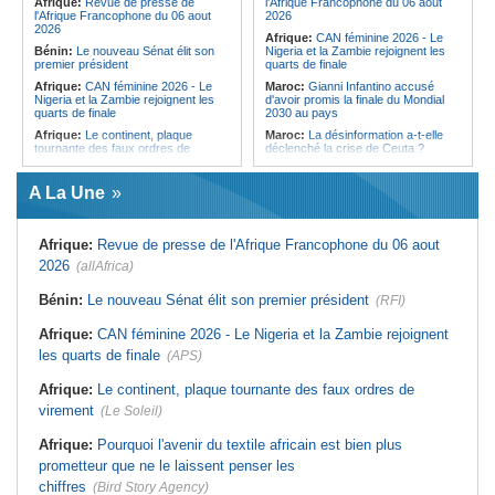
Afrique:
Revue de presse de
l'Afrique Francophone du 06 aout
Cameroun:
Plusieurs
débat sans voix dissidente
l'Afrique Francophone du 06 aout
2026
ressortissants expulsés des États-
2026
Afrique:
CAN féminine 2026 - Le
Unis redoutent un retour dans leur
Bénin:
Le nouveau Sénat élit son
Nigeria et la Zambie rejoignent les
pays
premier président
quarts de finale
Afrique:
CAN féminine 2026 - Le
Maroc:
Gianni Infantino accusé
Nigeria et la Zambie rejoignent les
d'avoir promis la finale du Mondial
quarts de finale
2030 au pays
Afrique:
Le continent, plaque
Maroc:
La désinformation a-t-elle
tournante des faux ordres de
déclenché la crise de Ceuta ?
virement
Afrique:
L'essor historique de
Guinée:
Le général Amara Camara
l'Éthiopie met à mal la campagne
A La Une
assume les fonctions présidentielles
d'hostilité menée par Le Caire
Ghana:
John Dramani en Jamaïque
Algérie:
France - L'affaire Mehdi
pour des questions liées à
Laribi relance la coopération
Afrique:
Revue de presse de l'Afrique Francophone du 06 aout
l'esclavage
policière contre le narcotrafic
2026
(allAfrica)
Sénégal:
Banque mondiale - 340
Afrique:
L'Angola participe à la 21e
milliards de FCFA pour soutenir les
réunion du Partenariat Afrique-
priorités du pays
Monde arabe au Caire
Bénin:
Le nouveau Sénat élit son premier président
(RFI)
Mali:
Achat d'un avion présidentiel -
Afrique:
Sondage Afrobarometer
La Cour suprême confirme la
2026 - Le continent, entre ouverture
Afrique:
CAN féminine 2026 - Le Nigeria et la Zambie rejoignent
condamnation de l'ex-ministre de
commerciale et défiance migratoire
les quarts de finale
(APS)
l'Économie
Afrique:
CAN Féminine 2026 - Ce
Guinée:
Le pays demande à la
silence qui en dit long
Afrique:
Le continent, plaque tournante des faux ordres de
France la restitution du crâne de
Bokar Biro et de trois de ses
virement
(Le Soleil)
proches
Afrique:
Pourquoi l'avenir du textile africain est bien plus
prometteur que ne le laissent penser les
chiffres
(Bird Story Agency)