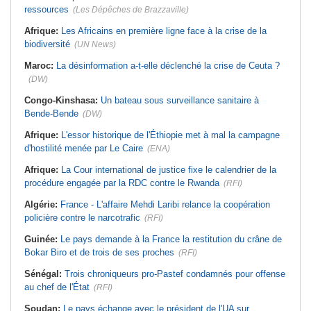
ressources
(Les Dépêches de Brazzaville)
Afrique:
Les Africains en première ligne face à la crise de la
biodiversité
(UN News)
Maroc:
La désinformation a-t-elle déclenché la crise de Ceuta ?
(DW)
Congo-Kinshasa:
Un bateau sous surveillance sanitaire à
Bende-Bende
(DW)
Afrique:
L'essor historique de l'Éthiopie met à mal la campagne
d'hostilité menée par Le Caire
(ENA)
Afrique:
La Cour international de justice fixe le calendrier de la
procédure engagée par la RDC contre le Rwanda
(RFI)
Algérie:
France - L'affaire Mehdi Laribi relance la coopération
policière contre le narcotrafic
(RFI)
Guinée:
Le pays demande à la France la restitution du crâne de
Bokar Biro et de trois de ses proches
(RFI)
Sénégal:
Trois chroniqueurs pro-Pastef condamnés pour offense
au chef de l'État
(RFI)
Soudan:
Le pays échange avec le président de l'UA sur