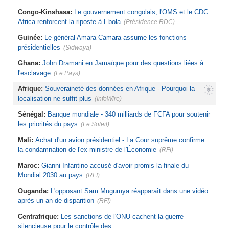
Congo-Kinshasa:
Le gouvernement congolais, l'OMS et le CDC
Africa renforcent la riposte à Ebola
(Présidence RDC)
Guinée:
Le général Amara Camara assume les fonctions
présidentielles
(Sidwaya)
Ghana:
John Dramani en Jamaïque pour des questions liées à
l'esclavage
(Le Pays)
Afrique:
Souveraineté des données en Afrique - Pourquoi la
localisation ne suffit plus
(InfoWire)
Sénégal:
Banque mondiale - 340 milliards de FCFA pour soutenir
les priorités du pays
(Le Soleil)
Mali:
Achat d'un avion présidentiel - La Cour suprême confirme
la condamnation de l'ex-ministre de l'Économie
(RFI)
Maroc:
Gianni Infantino accusé d'avoir promis la finale du
Mondial 2030 au pays
(RFI)
Ouganda:
L'opposant Sam Mugumya réapparaît dans une vidéo
après un an de disparition
(RFI)
Centrafrique:
Les sanctions de l'ONU cachent la guerre
silencieuse pour le contrôle des