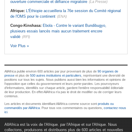
ouverture commerciale et défiance migratoire
(La Presse)
Afrique:
L'Éthiopie accueillera la 76e session du Comité régional
de l'OMS pour le continent
(ENA)
Congo-Kinshasa:
Ebola - Contre le variant Bundibugyo,
plusieurs essais lancés mais aucun traitement encore
validé
(RFI)
Voir Plus »
AllAfrica publie environ 600 articles par jour provenant de plus de
90 organes de
presse
et plus de
500 autres institutions et particuliers
, représentant une diversité de
positions sur tous les sujets. Nous publions aussi bien les informations et opinions de
l'opposition que celles du gouvernement et leurs porte-paroles. Les pourvoyeurs
d'informations, identifiés sur chaque article, gardent l'entière responsabilité éditoriale
de leur production. En effet AllAfrica n'a pas le droit de modifier ou de corriger leurs
contenus.
Les articles et documents identifiant AllAfrica comme source sont
produits ou
commandés par AllAfrica
. Pour tous vos commentaires ou questions,
contactez-nous
ici
.
AllAfrica est la voix de l'Afrique. par l'Afrique et sur l'Afrique. Nous
collectons, produisons et distribuons plus de 600 articles et nouvelles