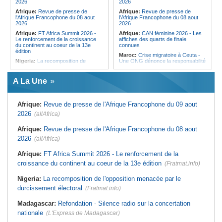
2026
2026
Afrique:
Revue de presse de
Afrique:
Revue de presse de
l'Afrique Francophone du 08 aout
l'Afrique Francophone du 08 aout
2026
2026
Afrique:
FT Africa Summit 2026 -
Afrique:
CAN féminine 2026 - Les
Le renforcement de la croissance
affiches des quarts de finale
du continent au coeur de la 13e
connues
édition
Maroc:
Crise migratoire à Ceuta -
Nigeria:
La recomposition de
Une ONG dénonce la responsabilité
l'opposition menacée par le
de Rabat et de Madrid
durcissement électoral
Maroc:
Le Royaume prévoit la
A La Une
Afrique de l'Ouest:
Marché
construction d'une usine de
financier régional - Un bon plant
valorisation énergétique des
pour le secteur agricole
déchets à Casablanca
Afrique:
Revue de presse de l'Afrique Francophone du 09 aout
Afrique de l'Ouest:
Terrorisme,
Afrique:
Maroc - Afrique du Sud -
armes légères - L'ONU tire la
Les chiffres d'un quart de finale très
2026
(allAfrica)
sonnette d'alarme
attendu
Mali:
La Biennale sportive fait son
Afrique:
Élodie Nakkach (Maroc) -
Afrique:
Revue de presse de l'Afrique Francophone du 08 aout
retour après 36 ans d'interruption
« La finale de 2022, on l'utilise
2026
(allAfrica)
comme une expérience pour aller de
Guinée:
Nouvelle coupure des
l'avant »
réseaux sociaux, la sixième depuis
Afrique:
FT Africa Summit 2026 - Le renforcement de la
2023
Afrique:
Les statistiques clés avant
le quart de finale entre la Côte
croissance du continent au coeur de la 13e édition
(Fratmat.info)
Burkina Faso:
10e Cérémonial
d'Ivoire et l'Algérie
d'hommage militaire à Thomas
Sankara
Afrique:
Le Maroc et l'Afrique du
Nigeria:
La recomposition de l'opposition menacée par le
Sud se retrouvent quatre ans après
durcissement électoral
(Fratmat.info)
la finale
Madagascar:
Refondation - Silence radio sur la concertation
nationale
(L'Express de Madagascar)