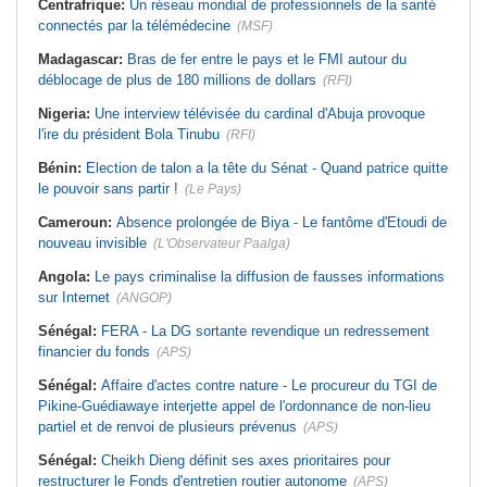
Centrafrique:
Un réseau mondial de professionnels de la santé
connectés par la télémédecine
(MSF)
Madagascar:
Bras de fer entre le pays et le FMI autour du
déblocage de plus de 180 millions de dollars
(RFI)
Nigeria:
Une interview télévisée du cardinal d'Abuja provoque
l'ire du président Bola Tinubu
(RFI)
Bénin:
Election de talon a la tête du Sénat - Quand patrice quitte
le pouvoir sans partir !
(Le Pays)
Cameroun:
Absence prolongée de Biya - Le fantôme d'Etoudi de
nouveau invisible
(L'Observateur Paalga)
Angola:
Le pays criminalise la diffusion de fausses informations
sur Internet
(ANGOP)
Sénégal:
FERA - La DG sortante revendique un redressement
financier du fonds
(APS)
Sénégal:
Affaire d'actes contre nature - Le procureur du TGI de
Pikine-Guédiawaye interjette appel de l'ordonnance de non-lieu
partiel et de renvoi de plusieurs prévenus
(APS)
Sénégal:
Cheikh Dieng définit ses axes prioritaires pour
restructurer le Fonds d'entretien routier autonome
(APS)