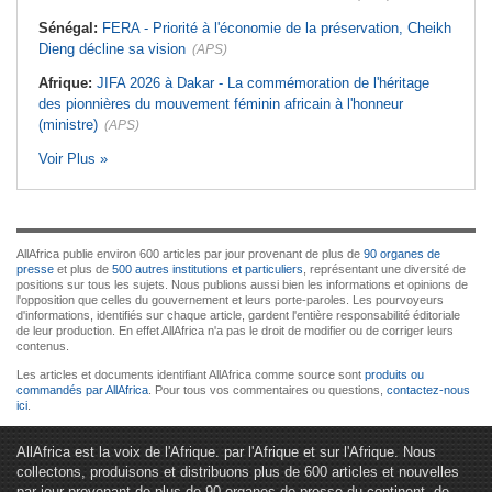
Sénégal:
FERA - Priorité à l'économie de la préservation, Cheikh
Dieng décline sa vision
(APS)
Afrique:
JIFA 2026 à Dakar - La commémoration de l'héritage
des pionnières du mouvement féminin africain à l'honneur
(ministre)
(APS)
Voir Plus »
AllAfrica publie environ 600 articles par jour provenant de plus de
90 organes de
presse
et plus de
500 autres institutions et particuliers
, représentant une diversité de
positions sur tous les sujets. Nous publions aussi bien les informations et opinions de
l'opposition que celles du gouvernement et leurs porte-paroles. Les pourvoyeurs
d'informations, identifiés sur chaque article, gardent l'entière responsabilité éditoriale
de leur production. En effet AllAfrica n'a pas le droit de modifier ou de corriger leurs
contenus.
Les articles et documents identifiant AllAfrica comme source sont
produits ou
commandés par AllAfrica
. Pour tous vos commentaires ou questions,
contactez-nous
ici
.
AllAfrica est la voix de l'Afrique. par l'Afrique et sur l'Afrique. Nous
collectons, produisons et distribuons plus de 600 articles et nouvelles
par jour provenant de plus de 90 organes de presse du continent, de