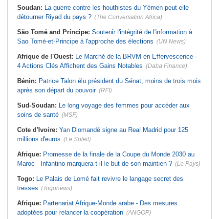
Soudan:
La guerre contre les houthistes du Yémen peut-elle
détourner Riyad du pays ?
(The Conversation Africa)
São Tomé and Príncipe:
Soutenir l'intégrité de l'information à
Sao Tomé-et-Principe à l'approche des élections
(UN News)
Afrique de l'Ouest:
Le Marché de la BRVM en Effervescence -
4 Actions Clés Affichent des Gains Notables
(Daba Finance)
Bénin:
Patrice Talon élu président du Sénat, moins de trois mois
après son départ du pouvoir
(RFI)
Sud-Soudan:
Le long voyage des femmes pour accéder aux
soins de santé
(MSF)
Cote d'Ivoire:
Yan Diomandé signe au Real Madrid pour 125
millions d'euros
(Le Soleil)
Afrique:
Promesse de la finale de la Coupe du Monde 2030 au
Maroc - Infantino marquera-t-il le but de son maintien ?
(Le Pays)
Togo:
Le Palais de Lomé fait revivre le langage secret des
tresses
(Togonews)
Afrique:
Partenariat Afrique-Monde arabe - Des mesures
adoptées pour relancer la coopération
(ANGOP)