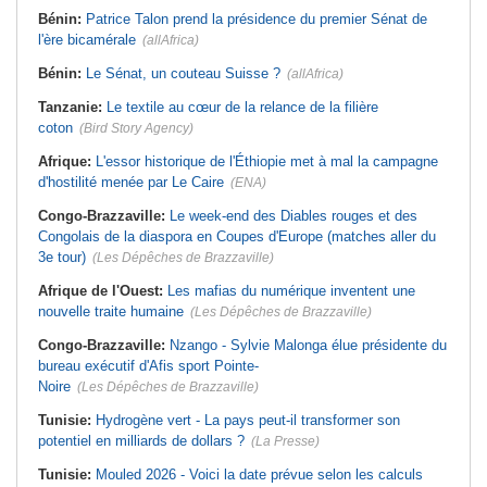
Bénin:
Patrice Talon prend la présidence du premier Sénat de
l'ère bicamérale
(allAfrica)
Bénin:
Le Sénat, un couteau Suisse ?
(allAfrica)
Tanzanie:
Le textile au cœur de la relance de la filière
coton
(Bird Story Agency)
Afrique:
L'essor historique de l'Éthiopie met à mal la campagne
d'hostilité menée par Le Caire
(ENA)
Congo-Brazzaville:
Le week-end des Diables rouges et des
Congolais de la diaspora en Coupes d'Europe (matches aller du
3e tour)
(Les Dépêches de Brazzaville)
Afrique de l'Ouest:
Les mafias du numérique inventent une
nouvelle traite humaine
(Les Dépêches de Brazzaville)
Congo-Brazzaville:
Nzango - Sylvie Malonga élue présidente du
bureau exécutif d'Afis sport Pointe-
Noire
(Les Dépêches de Brazzaville)
Tunisie:
Hydrogène vert - La pays peut-il transformer son
potentiel en milliards de dollars ?
(La Presse)
Tunisie:
Mouled 2026 - Voici la date prévue selon les calculs