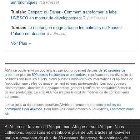
astronomiques
(La Presse)
Tunisie:
Géoparc du Dahar - Comment transformer le label
UNESCO en moteur de développement ?
(La Presse)
Tunisie:
Le charançon rouge attaque les palmiers de Sousse -
L'alerte est donnée
(La Presse)
Voir Plus »
AllAfrica publie environ 600 articles par jour provenant de plus de
90 organes de
presse
et plus de
500 autres institutions et particuliers
, représentant une diversité de
positions sur tous les sujets. Nous publions aussi bien les informations et opinions de
l'opposition que celles du gouvernement et leurs porte-paroles. Les pourvoyeurs
d'informations, identifiés sur chaque article, gardent l'entière responsabilité éditoriale
de leur production. En effet AllAfrica n'a pas le droit de modifier ou de corriger leurs
contenus.
Les articles et documents identifiant AllAfrica comme source sont
produits ou
commandés par AllAfrica
. Pour tous vos commentaires ou questions,
contactez-nous
ici
.
AllAfrica est la voix de l'Afrique. par l'Afrique et sur l'Afrique. Nous
collectons, produisons et distribuons plus de 600 articles et nouvelles
par jour provenant de plus de 90 organes de presse du continent, de