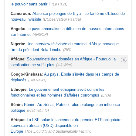
le pouvoir sans partir !
(Le Pays)
Cameroun:
Absence prolongée de Biya - Le fantôme d'Etoudi de
nouveau invisible
(L'Observateur Paalga)
Angola:
Le pays criminalise la diffusion de fausses informations
sur Internet
(ANGOP)
Nigeria:
Une interview télévisée du cardinal d'Abuja provoque
l'ire du président Bola Tinubu
(RFI)
Afrique:
Souveraineté des données en Afrique - Pourquoi la
localisation ne suffit plus
(InfoWire)
Congo-Kinshasa:
Au pays, Ebola s'invite dans les camps de
déplacés
(UN News)
Ethiopie:
Le gouvernement éthiopien sévit contre les
fonctionnaires et les hommes d'affaires corrompus
(ENA)
Bénin:
Bénin - Au Sénat, Patrice Talon prolonge son influence
politique
(Fratmat.info)
Afrique:
La LSF salue le lancement du premier ETF obligataire
souverain africain (USD) disponible en
Europe
(The Liquidity and Sustainability Facility)