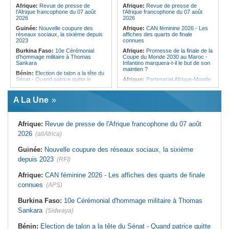
d'audition
Afrique:
Revue de presse de
Afrique:
Revue de presse de
Angola:
Ju-jitsu - L'Angola
l'Afrique francophone du 07 août
l'Afrique francophone du 07 août
décroche une quatrième médaille au
2026
2026
Championnat du monde
Guinée:
Nouvelle coupure des
Afrique:
CAN féminine 2026 - Les
réseaux sociaux, la sixième depuis
affiches des quarts de finale
2023
connues
Burkina Faso:
10e Cérémonial
Afrique:
Promesse de la finale de la
d'hommage militaire à Thomas
Coupe du Monde 2030 au Maroc -
Sankara
Infantino marquera-t-il le but de son
maintien ?
Bénin:
Election de talon a la tête du
Sénat - Quand patrice quitte le
Afrique:
Partenariat Afrique-Monde
pouvoir sans partir !
arabe - Des mesures adoptées pour
relancer la coopération
Cameroun:
Absence prolongée de
A La Une
Biya - Le fantôme d'Etoudi de
Afrique:
L'essor historique de
nouveau invisible
l'Éthiopie met à mal la campagne
d'hostilité menée par Le Caire
Nigeria:
Une interview télévisée du
Afrique:
Revue de presse de l'Afrique francophone du 07 août
cardinal d'Abuja provoque l'ire du
Tunisie:
Mouled 2026 - Voici la date
président Bola Tinubu
prévue selon les calculs
2026
(allAfrica)
astronomiques
Bénin:
Bénin - Au Sénat, Patrice
Talon prolonge son influence
Tunisie:
Hydrogène vert - La pays
Guinée:
Nouvelle coupure des réseaux sociaux, la sixième
politique
peut-il transformer son potentiel en
depuis 2023
(RFI)
milliards de dollars ?
São Tomé and Príncipe:
Soutenir
l'intégrité de l'information à Sao
Tunisie:
Géoparc du Dahar -
Afrique:
CAN féminine 2026 - Les affiches des quarts de finale
Tomé-et-Principe à l'approche des
Comment transformer le label
élections
UNESCO en moteur de
connues
(APS)
développement ?
Afrique de l'Ouest:
Le Marché de
la BRVM en Effervescence - 4
Tunisie:
Le charançon rouge
Burkina Faso:
10e Cérémonial d'hommage militaire à Thomas
Actions Clés Affichent des Gains
attaque les palmiers de Sousse -
Sankara
Notables
(Sidwaya)
L'alerte est donnée
Bénin:
Election de talon a la tête du Sénat - Quand patrice quitte