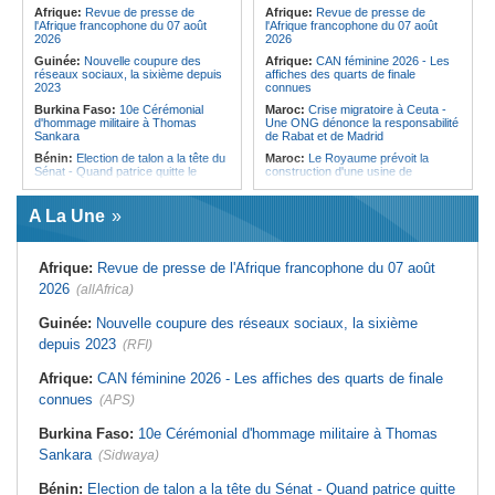
pays des procédures d'asile à
Afrique:
Revue de presse de
Afrique:
Revue de presse de
destination de l'Italie
l'Afrique francophone du 07 août
l'Afrique francophone du 07 août
2026
2026
Guinée:
Nouvelle coupure des
Afrique:
CAN féminine 2026 - Les
réseaux sociaux, la sixième depuis
affiches des quarts de finale
2023
connues
Burkina Faso:
10e Cérémonial
Maroc:
Crise migratoire à Ceuta -
d'hommage militaire à Thomas
Une ONG dénonce la responsabilité
Sankara
de Rabat et de Madrid
Bénin:
Election de talon a la tête du
Maroc:
Le Royaume prévoit la
Sénat - Quand patrice quitte le
construction d'une usine de
pouvoir sans partir !
valorisation énergétique des
déchets à Casablanca
Cameroun:
Absence prolongée de
A La Une
Biya - Le fantôme d'Etoudi de
Libye:
Des travailleurs migrants
nouveau invisible
victimes d'extorsions par des
agents de sécurité, selon des
Nigeria:
Une interview télévisée du
associations
Afrique:
Revue de presse de l'Afrique francophone du 07 août
cardinal d'Abuja provoque l'ire du
président Bola Tinubu
Afrique:
CAN féminine 2026 - Les
2026
(allAfrica)
huit nations qualifiés pour les quarts
Cote d'Ivoire:
Le retour du tambour
de finale
parleur «Djidji Ayôkwé» prend une
Guinée:
Nouvelle coupure des réseaux sociaux, la sixième
dimension politique
Afrique:
Promesse de la finale de la
depuis 2023
(RFI)
Coupe du Monde 2030 au Maroc -
Guinée:
Le président dissipe les
Infantino marquera-t-il le but de son
doutes concernant son état de
maintien ?
Afrique:
CAN féminine 2026 - Les affiches des quarts de finale
santé dans un message publié sur X
Afrique:
Partenariat Afrique-Monde
connues
(APS)
Afrique:
Etats généraux de
arabe - Des mesures adoptées pour
l'assurance pour tous - Le pacte de
relancer la coopération
rupture
Burkina Faso:
10e Cérémonial d'hommage militaire à Thomas
Maroc:
Driss Lachguar - Les défis
Sankara
(Sidwaya)
migratoires se résolvent par la
coopération internationale et le
traitement courageux des causes
Bénin:
Election de talon a la tête du Sénat - Quand patrice quitte
profondes