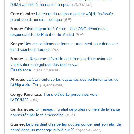
l'OMS appelle à intensifier la riposte
(UN News)
Cote d'Ivoire:
Le retour du tambour parleur «Djidji Ayôkwé»
prend une dimension politique
(RFI)
Maroc:
Crise migratoire à Ceuta - Une ONG dénonce la
responsabilité de Rabat et de Madrid
(RFI)
Kenya:
Des associations de femmes marchent pour dénoncer
les disparitions forcées
(RFI)
Maroc:
Le Royaume prévoit la construction d'une usine de
valorisation énergétique des déchets à
Casablanca
(Daba Finance)
Afrique:
La CEA renforce les capacités des parlementaires de
l'Afrique de l'Est
(Lejecos.com)
Congo-Kinshasa:
Transfert de 15 personnes vers
l'AFC/M23
(DW)
Centrafrique:
Un réseau mondial de professionnels de la santé
connectés par la télémédecine
(MSF)
Guinée:
Le président dissipe les doutes concernant son état de
santé dans un message publié sur X
(Agenzia Fides)