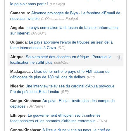
le pouvoir sans partir !
(Le Pays)
Cameroun:
Absence prolongée de Biya - Le fantôme d'Etoudi de
nouveau invisible
(L'Observateur Paalga)
Angola:
Le pays criminalise la diffusion de fausses informations
sur Internet
(ANGOP)
Ouganda:
Le pays approuve l'envoi de troupes au sein de la
force internationale à Gaza
(RFI)
Afrique:
Souveraineté des données en Afrique - Pourquoi la
localisation ne suffit plus
(InfoWire)
Madagascar:
Bras de fer entre le pays et le FMI autour du
déblocage de plus de 180 millions de dollars
(RFI)
Nigeria:
Une interview télévisée du cardinal d'Abuja provoque
l'ire du président Bola Tinubu
(RFI)
Congo-Kinshasa:
Au pays, Ebola s'invite dans les camps de
déplacés
(UN News)
Ethiopie:
Le gouvernement éthiopien sévit contre les
fonctionnaires et les hommes d'affaires corrompus
(ENA)
Congo-Kinshasa:
A l'issue d'une visite au pays, le chef de