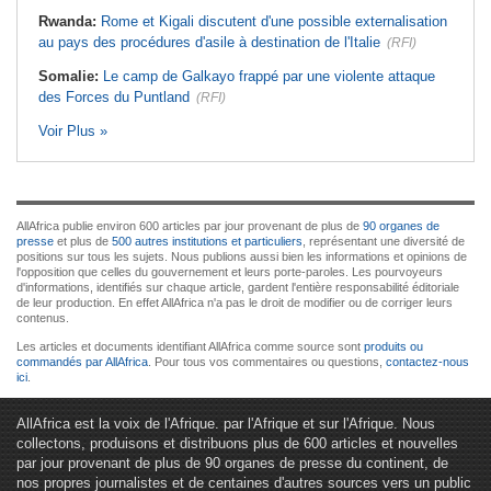
Rwanda:
Rome et Kigali discutent d'une possible externalisation
au pays des procédures d'asile à destination de l'Italie
(RFI)
Somalie:
Le camp de Galkayo frappé par une violente attaque
des Forces du Puntland
(RFI)
Voir Plus »
AllAfrica publie environ 600 articles par jour provenant de plus de
90 organes de
presse
et plus de
500 autres institutions et particuliers
, représentant une diversité de
positions sur tous les sujets. Nous publions aussi bien les informations et opinions de
l'opposition que celles du gouvernement et leurs porte-paroles. Les pourvoyeurs
d'informations, identifiés sur chaque article, gardent l'entière responsabilité éditoriale
de leur production. En effet AllAfrica n'a pas le droit de modifier ou de corriger leurs
contenus.
Les articles et documents identifiant AllAfrica comme source sont
produits ou
commandés par AllAfrica
. Pour tous vos commentaires ou questions,
contactez-nous
ici
.
AllAfrica est la voix de l'Afrique. par l'Afrique et sur l'Afrique. Nous
collectons, produisons et distribuons plus de 600 articles et nouvelles
par jour provenant de plus de 90 organes de presse du continent, de
nos propres journalistes et de centaines d'autres sources vers un public