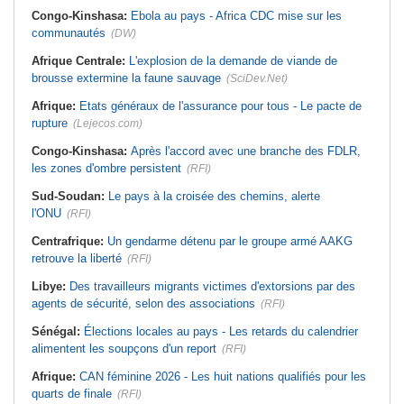
Congo-Kinshasa:
Ebola au pays - Africa CDC mise sur les
communautés
(DW)
Afrique Centrale:
L'explosion de la demande de viande de
brousse extermine la faune sauvage
(SciDev.Net)
Afrique:
Etats généraux de l'assurance pour tous - Le pacte de
rupture
(Lejecos.com)
Congo-Kinshasa:
Après l'accord avec une branche des FDLR,
les zones d'ombre persistent
(RFI)
Sud-Soudan:
Le pays à la croisée des chemins, alerte
l'ONU
(RFI)
Centrafrique:
Un gendarme détenu par le groupe armé AAKG
retrouve la liberté
(RFI)
Libye:
Des travailleurs migrants victimes d'extorsions par des
agents de sécurité, selon des associations
(RFI)
Sénégal:
Élections locales au pays - Les retards du calendrier
alimentent les soupçons d'un report
(RFI)
Afrique:
CAN féminine 2026 - Les huit nations qualifiés pour les
quarts de finale
(RFI)