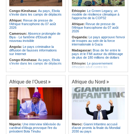
Afrique:
La LSF salue le lancement
corrige le Kabuscorp en match de
du premier ETF obligataire
préparation
souverain africain (USD) disponible
Congo-Kinshasa:
Au pays, Ebola
Ethiopie:
Le Green Legacy, un
Angola:
Des experts prélèvent des
en Europe
s'invite dans les camps de déplacés
modèle de résilience climatique à
échantillons pour identifier les
l'approche de la COP32
Afrique:
Promesse de la finale de la
victimes de l'accident de Cuanza-
Afrique:
Revue de presse de
Coupe du Monde 2030 au Maroc -
Sul
l'Afrique francophone du 07 août
Afrique:
Revue de presse de
Infantino marquera-t-il le but de son
2026
l'Afrique francophone du 07 août
maintien ?
2026
Cameroun:
Absence prolongée de
Biya - Le fantôme d'Etoudi de
Ouganda:
Le pays approuve l'envoi
nouveau invisible
de troupes au sein de la force
internationale à Gaza
Angola:
Le pays criminalise la
diffusion de fausses informations
Madagascar:
Bras de fer entre le
sur Internet
pays et le FMI autour du déblocage
de plus de 180 millions de dollars
Congo-Kinshasa:
Au pays, Ebola
s'invite dans les camps de déplacés
Ethiopie:
Le gouvernement
éthiopien sévit contre les
Congo-Kinshasa:
A l'issue d'une
fonctionnaires et les hommes
visite au pays, le chef de l'OMS
d'affaires corrompus
appelle à intensifier la riposte
Kenya:
Des associations de
Afrique de l'Ouest
Afrique du Nord
Congo-Kinshasa:
Transfert de 15
femmes marchent pour dénoncer
personnes vers l'AFC/M23
les disparitions forcées
Centrafrique:
Un réseau mondial
Afrique:
La CEA renforce les
de professionnels de la santé
capacités des parlementaires de
connectés par la télémédecine
l'Afrique de l'Est
Congo-Kinshasa:
Ebola au pays -
Congo-Kinshasa:
Après l'accord
Africa CDC mise sur les
avec une branche des FDLR, les
communautés
zones d'ombre persistent
Afrique Centrale:
L'explosion de la
Sud-Soudan:
Le pays à la croisée
demande de viande de brousse
des chemins, alerte l'ONU
Nigeria:
Une interview télévisée du
Maroc:
Gianni Infantino accusé
extermine la faune sauvage
cardinal d'Abuja provoque l'ire du
d'avoir promis la finale du Mondial
Rwanda:
Rome et Kigali discutent
président Bola Tinubu
2030 au pays
d'une possible externalisation au