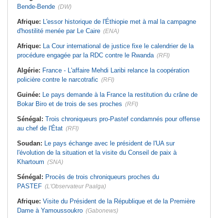
Bende-Bende
(DW)
Afrique:
L'essor historique de l'Éthiopie met à mal la campagne
d'hostilité menée par Le Caire
(ENA)
Afrique:
La Cour international de justice fixe le calendrier de la
procédure engagée par la RDC contre le Rwanda
(RFI)
Algérie:
France - L'affaire Mehdi Laribi relance la coopération
policière contre le narcotrafic
(RFI)
Guinée:
Le pays demande à la France la restitution du crâne de
Bokar Biro et de trois de ses proches
(RFI)
Sénégal:
Trois chroniqueurs pro-Pastef condamnés pour offense
au chef de l'État
(RFI)
Soudan:
Le pays échange avec le président de l'UA sur
l'évolution de la situation et la visite du Conseil de paix à
Khartoum
(SNA)
Sénégal:
Procès de trois chroniqueurs proches du
PASTEF
(L'Observateur Paalga)
Afrique:
Visite du Président de la République et de la Première
Dame à Yamoussoukro
(Gabonews)