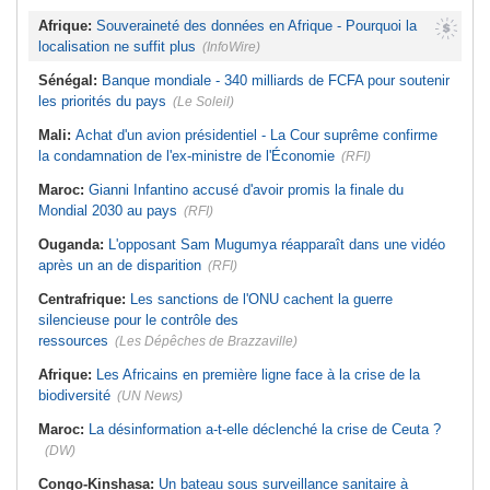
Afrique:
Souveraineté des données en Afrique - Pourquoi la
localisation ne suffit plus
(InfoWire)
Sénégal:
Banque mondiale - 340 milliards de FCFA pour soutenir
les priorités du pays
(Le Soleil)
Mali:
Achat d'un avion présidentiel - La Cour suprême confirme
la condamnation de l'ex-ministre de l'Économie
(RFI)
Maroc:
Gianni Infantino accusé d'avoir promis la finale du
Mondial 2030 au pays
(RFI)
Ouganda:
L'opposant Sam Mugumya réapparaît dans une vidéo
après un an de disparition
(RFI)
Centrafrique:
Les sanctions de l'ONU cachent la guerre
silencieuse pour le contrôle des
ressources
(Les Dépêches de Brazzaville)
Afrique:
Les Africains en première ligne face à la crise de la
biodiversité
(UN News)
Maroc:
La désinformation a-t-elle déclenché la crise de Ceuta ?
(DW)
Congo-Kinshasa:
Un bateau sous surveillance sanitaire à