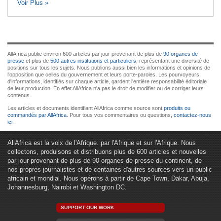
Voir Plus »
AllAfrica publie environ 600 articles par jour provenant de plus de
90 organes de
presse
et plus de
500 autres institutions et particuliers
, représentant une diversité de
positions sur tous les sujets. Nous publions aussi bien les informations et opinions de
l'opposition que celles du gouvernement et leurs porte-paroles. Les pourvoyeurs
d'informations, identifiés sur chaque article, gardent l'entière responsabilité éditoriale
de leur production. En effet AllAfrica n'a pas le droit de modifier ou de corriger leurs
contenus.
Les articles et documents identifiant AllAfrica comme source sont
produits ou
commandés par AllAfrica
. Pour tous vos commentaires ou questions,
contactez-nous
ici
.
AllAfrica est la voix de l'Afrique. par l'Afrique et sur l'Afrique. Nous
collectons, produisons et distribuons plus de 600 articles et nouvelles
par jour provenant de plus de 90 organes de presse du continent, de
nos propres journalistes et de centaines d'autres sources vers un public
africain et mondial. Nous opérons à partir de Cape Town, Dakar, Abuja,
Johannesburg, Nairobi et Washington DC.
SUPPORT OUR WORK