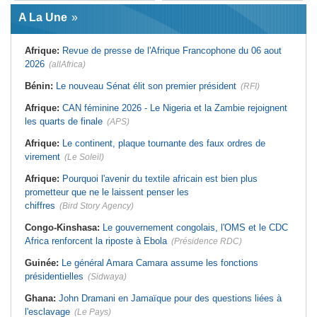
Afrique:
L'essor historique de
Guinée:
Le général Amara Camara
l'Éthiopie met à mal la campagne
A La Une
assume les fonctions présidentielles
d'hostilité menée par Le Caire
Ghana:
John Dramani en Jamaïque
Algérie:
France - L'affaire Mehdi
pour des questions liées à
Laribi relance la coopération
Afrique:
Revue de presse de l'Afrique Francophone du 06 aout
l'esclavage
policière contre le narcotrafic
2026
(allAfrica)
Sénégal:
Banque mondiale - 340
Afrique:
L'Angola participe à la 21e
milliards de FCFA pour soutenir les
réunion du Partenariat Afrique-
priorités du pays
Monde arabe au Caire
Bénin:
Le nouveau Sénat élit son premier président
(RFI)
Mali:
Achat d'un avion présidentiel -
Afrique:
Sondage Afrobarometer
La Cour suprême confirme la
2026 - Le continent, entre ouverture
Afrique:
CAN féminine 2026 - Le Nigeria et la Zambie rejoignent
condamnation de l'ex-ministre de
commerciale et défiance migratoire
les quarts de finale
(APS)
l'Économie
Afrique:
CAN Féminine 2026 - Ce
Guinée:
Le pays demande à la
silence qui en dit long
Afrique:
Le continent, plaque tournante des faux ordres de
France la restitution du crâne de
Bokar Biro et de trois de ses
virement
(Le Soleil)
proches
Afrique:
Pourquoi l'avenir du textile africain est bien plus
prometteur que ne le laissent penser les
chiffres
(Bird Story Agency)
Congo-Kinshasa:
Le gouvernement congolais, l'OMS et le CDC
Africa renforcent la riposte à Ebola
(Présidence RDC)
Guinée:
Le général Amara Camara assume les fonctions
présidentielles
(Sidwaya)
Ghana:
John Dramani en Jamaïque pour des questions liées à
l'esclavage
(Le Pays)