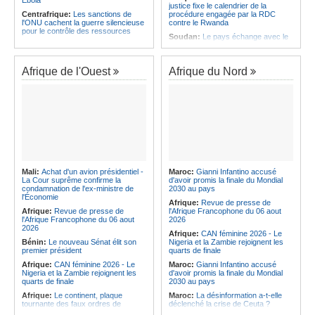
Ebola
justice fixe le calendrier de la
Centrafrique:
Les sanctions de
procédure engagée par la RDC
l'ONU cachent la guerre silencieuse
contre le Rwanda
pour le contrôle des ressources
Soudan:
Le pays échange avec le
Congo-Kinshasa:
Un bateau sous
président de l'UA sur l'évolution de la
surveillance sanitaire à Bende-
situation et la visite du Conseil de
Bende
paix à Khartoum
Afrique de l'Ouest
Afrique du Nord
Afrique:
La Cour international de
Afrique:
L'Éthiopie accueillera la
justice fixe le calendrier de la
76e session du Comité régional de
procédure engagée par la RDC
l'OMS pour le continent
contre le Rwanda
Kenya:
Une nouvelle récolte
Afrique:
Visite du Président de la
d'espoir - Le coton Bt relance la
République et de la Première Dame
filière cotonnière à Lamu
à Yamoussoukro
Ile Maurice:
Alpine Challenge - Une
Afrique:
L'Angola participe à la 21e
claque magistrale aux Racing
réunion du Partenariat Afrique-
Stewards
Monde arabe au Caire
Ile Maurice:
Pas de libération sous
Mali:
Achat d'un avion présidentiel -
Maroc:
Gianni Infantino accusé
Congo-Kinshasa:
Ebola - Contre le
caution pour Seewoo et Deoojee, la
La Cour suprême confirme la
d'avoir promis la finale du Mondial
variant Bundibugyo, plusieurs
FCC craint une interférence avec
condamnation de l'ex-ministre de
2030 au pays
essais lancés mais aucun traitement
les témoins
l'Économie
Afrique:
Revue de presse de
encore validé
Ile Maurice:
Kreol Morisien - Un
Afrique:
Revue de presse de
l'Afrique Francophone du 06 aout
Cameroun:
Plusieurs
débat sans voix dissidente
l'Afrique Francophone du 06 aout
2026
ressortissants expulsés des États-
2026
Afrique:
CAN féminine 2026 - Le
Unis redoutent un retour dans leur
Bénin:
Le nouveau Sénat élit son
Nigeria et la Zambie rejoignent les
pays
premier président
quarts de finale
Afrique:
CAN féminine 2026 - Le
Maroc:
Gianni Infantino accusé
Nigeria et la Zambie rejoignent les
d'avoir promis la finale du Mondial
quarts de finale
2030 au pays
Afrique:
Le continent, plaque
Maroc:
La désinformation a-t-elle
tournante des faux ordres de
déclenché la crise de Ceuta ?
virement