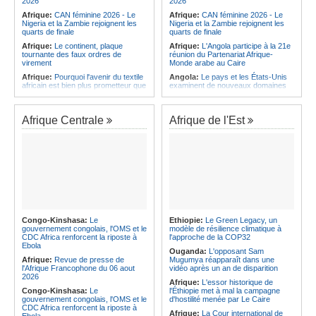
2026
2026
Afrique:
CAN féminine 2026 - Le
Afrique:
CAN féminine 2026 - Le
Nigeria et la Zambie rejoignent les
Nigeria et la Zambie rejoignent les
quarts de finale
quarts de finale
Afrique:
Le continent, plaque
Afrique:
L'Angola participe à la 21e
tournante des faux ordres de
réunion du Partenariat Afrique-
virement
Monde arabe au Caire
Afrique:
Pourquoi l'avenir du textile
Angola:
Le pays et les États-Unis
africain est bien plus prometteur que
examinent de nouveaux domaines
ne le laissent penser les chiffres
de coopération en matière de
défense
Afrique:
Les Africains en première
ligne face à la crise de la biodiversité
Angola:
Adão de Almeida prône des
Afrique Centrale
Afrique de l'Est
politiques de promotion de l'égalité
Afrique:
L'essor historique de
des genres
l'Éthiopie met à mal la campagne
d'hostilité menée par Le Caire
Angola:
La CIVICOP réitère son
appel aux familles des victimes pour
Afrique:
La Cour international de
des tests ADN
justice fixe le calendrier de la
procédure engagée par la RDC
Angola:
Le Président de la
contre le Rwanda
République nomme un nouveau
secrétaire d'État au MIREX
Afrique:
Visite du Président de la
République et de la Première Dame
Namibie:
Plus de 8.000 enfants
à Yamoussoukro
intégrés au système éducatif au
Congo-Kinshasa:
Le
Ethiopie:
Le Green Legacy, un
pays
gouvernement congolais, l'OMS et le
modèle de résilience climatique à
Afrique:
Le Forum de
CDC Africa renforcent la riposte à
l'approche de la COP32
l'entrepreneuriat de Sept Afrique se
Angola:
Le Brent ouvre à 78,82
Ebola
veut une plateforme de mobilisation
dollars le baril
Ouganda:
L'opposant Sam
des investissements
Afrique:
Revue de presse de
Mugumya réapparaît dans une
l'Afrique Francophone du 06 aout
vidéo après un an de disparition
2026
Afrique:
L'essor historique de
Congo-Kinshasa:
Le
l'Éthiopie met à mal la campagne
gouvernement congolais, l'OMS et le
d'hostilité menée par Le Caire
CDC Africa renforcent la riposte à
Afrique:
La Cour international de