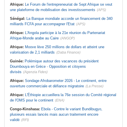
Afrique:
Le Forum de l'entrepreneuriat de Sept Afrique se veut
une plateforme de mobilisation des investissements
(APS)
Sénégal:
La Banque mondiale accorde un financement de 340
milliards FCFA pour accompagner l'Etat
(APS)
Afrique:
L'Angola participe à la 21e réunion du Partenariat
Afrique-Monde arabe au Caire
(ANGOP)
Afrique:
Moove lève 250 millions de dollars et atteint une
valorisation de 2,1 milliards
(Daba Finance)
Guinée:
Polémique autour des vacances du président
Doumbouya en Grèce - Opposition et citoyens
divisés
(Agenzia Fides)
Afrique:
Sondage Afrobarometer 2026 - Le continent, entre
ouverture commerciale et défiance migratoire
(La Presse)
Afrique:
L'Éthiopie accueillera la 76e session du Comité régional
de l'OMS pour le continent
(ENA)
Congo-Kinshasa:
Ebola - Contre le variant Bundibugyo,
plusieurs essais lancés mais aucun traitement encore
validé
(RFI)