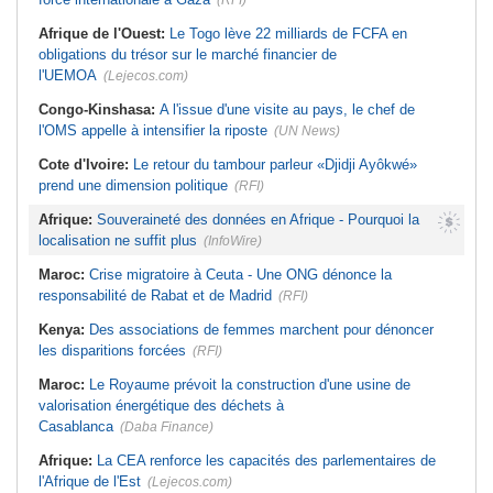
(RFI)
Afrique de l'Ouest:
Le Togo lève 22 milliards de FCFA en
obligations du trésor sur le marché financier de
l'UEMOA
(Lejecos.com)
Congo-Kinshasa:
A l'issue d'une visite au pays, le chef de
l'OMS appelle à intensifier la riposte
(UN News)
Cote d'Ivoire:
Le retour du tambour parleur «Djidji Ayôkwé»
prend une dimension politique
(RFI)
Afrique:
Souveraineté des données en Afrique - Pourquoi la
localisation ne suffit plus
(InfoWire)
Maroc:
Crise migratoire à Ceuta - Une ONG dénonce la
responsabilité de Rabat et de Madrid
(RFI)
Kenya:
Des associations de femmes marchent pour dénoncer
les disparitions forcées
(RFI)
Maroc:
Le Royaume prévoit la construction d'une usine de
valorisation énergétique des déchets à
Casablanca
(Daba Finance)
Afrique:
La CEA renforce les capacités des parlementaires de
l'Afrique de l'Est
(Lejecos.com)