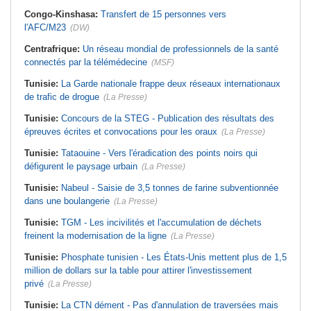
Congo-Kinshasa:
Transfert de 15 personnes vers
l'AFC/M23
(DW)
Centrafrique:
Un réseau mondial de professionnels de la santé
connectés par la télémédecine
(MSF)
Tunisie:
La Garde nationale frappe deux réseaux internationaux
de trafic de drogue
(La Presse)
Tunisie:
Concours de la STEG - Publication des résultats des
épreuves écrites et convocations pour les oraux
(La Presse)
Tunisie:
Tataouine - Vers l'éradication des points noirs qui
défigurent le paysage urbain
(La Presse)
Tunisie:
Nabeul - Saisie de 3,5 tonnes de farine subventionnée
dans une boulangerie
(La Presse)
Tunisie:
TGM - Les incivilités et l'accumulation de déchets
freinent la modernisation de la ligne
(La Presse)
Tunisie:
Phosphate tunisien - Les États-Unis mettent plus de 1,5
million de dollars sur la table pour attirer l'investissement
privé
(La Presse)
Tunisie:
La CTN dément - Pas d'annulation de traversées mais