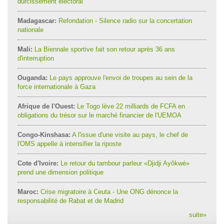
durcissement électoral
Madagascar:
Refondation - Silence radio sur la concertation
nationale
Mali:
La Biennale sportive fait son retour après 36 ans
d'interruption
Ouganda:
Le pays approuve l'envoi de troupes au sein de la
force internationale à Gaza
Afrique de l'Ouest:
Le Togo lève 22 milliards de FCFA en
obligations du trésor sur le marché financier de l'UEMOA
Congo-Kinshasa:
A l'issue d'une visite au pays, le chef de
l'OMS appelle à intensifier la riposte
Cote d'Ivoire:
Le retour du tambour parleur «Djidji Ayôkwé»
prend une dimension politique
Maroc:
Crise migratoire à Ceuta - Une ONG dénonce la
responsabilité de Rabat et de Madrid
suite
»