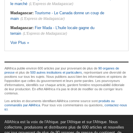
le marché
(L'Express de Madagascar)
Madagascar:
Tourisme - Le Canada donne un coup de
main
(L'Express de Madagascar)
Madagascar:
Fier Mada - L'huile locale gagne du
terrain
(L'Express de Madagascar)
Voir Plus »
AllAfrica publie environ 600 articles par jour provenant de plus de
90 organes de
presse
et plus de
500 autres institutions et particuliers
, représentant une diversité de
positions sur tous les sujets. Nous publions aussi bien les informations et opinions de
l'opposition que celles du gouvernement et leurs porte-paroles. Les pourvoyeurs
d'informations, identifiés sur chaque article, gardent l'entière responsabilité éditoriale
de leur production. En effet AllAfrica n'a pas le droit de modifier ou de corriger leurs
contenus.
Les articles et documents identifiant AllAfrica comme source sont
produits ou
commandés par AllAfrica
. Pour tous vos commentaires ou questions,
contactez-nous
ici
.
AllAfrica est la voix de l'Afrique. par l'Afrique et sur l'Afrique. Nous
collectons, produisons et distribuons plus de 600 articles et nouvelles
par jour provenant de plus de 90 organes de presse du continent, de