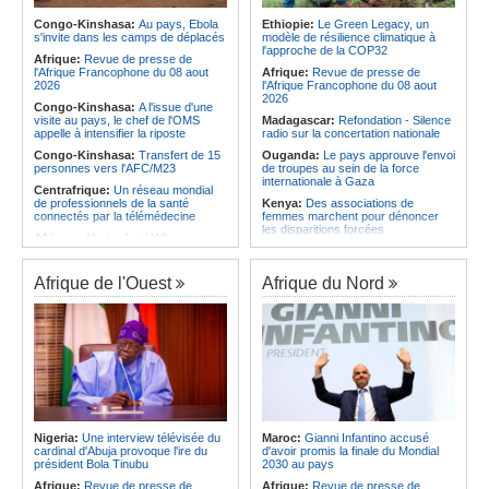
Afrique:
CAN Féminine 2026 -
les services rendus à la Patrie
Priscille Kreto, la sérénité avant le
Congo-Kinshasa:
Au pays, Ebola
Ethiopie:
Le Green Legacy, un
Angola:
Le président de
grand rendez-vous face à l'Algérie
s'invite dans les camps de déplacés
modèle de résilience climatique à
l'Assemblée nationale en mission
l'approche de la COP32
Afrique:
Le roman-photo de la
d'évaluation de l'activité
Afrique:
Revue de presse de
phase de groupes de la
parlementaire de Lunda-Sul
l'Afrique Francophone du 08 aout
Afrique:
Revue de presse de
TotalEnergies CAF Coupe d'Afrique
2026
l'Afrique Francophone du 08 aout
Féminine, Maroc 2026
2026
Congo-Kinshasa:
A l'issue d'une
visite au pays, le chef de l'OMS
Madagascar:
Refondation - Silence
appelle à intensifier la riposte
radio sur la concertation nationale
Congo-Kinshasa:
Transfert de 15
Ouganda:
Le pays approuve l'envoi
personnes vers l'AFC/M23
de troupes au sein de la force
internationale à Gaza
Centrafrique:
Un réseau mondial
de professionnels de la santé
Kenya:
Des associations de
connectés par la télémédecine
femmes marchent pour dénoncer
les disparitions forcées
Afrique:
Afrobasket U18 -
Madagascar valide son ticket pour
Afrique:
La CEA renforce les
les quarts
capacités des parlementaires de
l'Afrique de l'Est
Afrique de l'Ouest
Afrique du Nord
Congo-Brazzaville:
Assainissement et développement
Madagascar:
Danse - La création
local - Les Nations unies réitèrent
chorégraphique rassemble ses
leur soutien au pays
adeptes
Angola:
Le pays a achevé 89 % du
Madagascar:
Média - Mort subite
déminage des 911 zones minées
de Sitraka Rakotobe
Angola:
Des élèves angolais
Madagascar:
Les reins solides
remportent plus de 50 médailles aux
Madagascar:
Vol à la tire - Un
Olympiades de mathématiques en
groupe de six femmes se retrouve
Angleterre
en prison
Nigeria:
Une interview télévisée du
Maroc:
Gianni Infantino accusé
Angola:
Petro qualifié pour les
cardinal d'Abuja provoque l'ire du
d'avoir promis la finale du Mondial
demi-finales du championnat
président Bola Tinubu
2030 au pays
national féminin
Afrique:
Revue de presse de
Afrique:
Revue de presse de