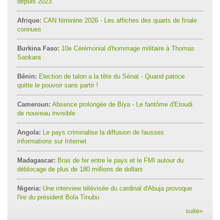
depuis 2023
Afrique:
CAN féminine 2026 - Les affiches des quarts de finale
connues
Burkina Faso:
10e Cérémonial d'hommage militaire à Thomas
Sankara
Bénin:
Election de talon a la tête du Sénat - Quand patrice
quitte le pouvoir sans partir !
Cameroun:
Absence prolongée de Biya - Le fantôme d'Etoudi
de nouveau invisible
Angola:
Le pays criminalise la diffusion de fausses
informations sur Internet
Madagascar:
Bras de fer entre le pays et le FMI autour du
déblocage de plus de 180 millions de dollars
Nigeria:
Une interview télévisée du cardinal d'Abuja provoque
l'ire du président Bola Tinubu
suite
»