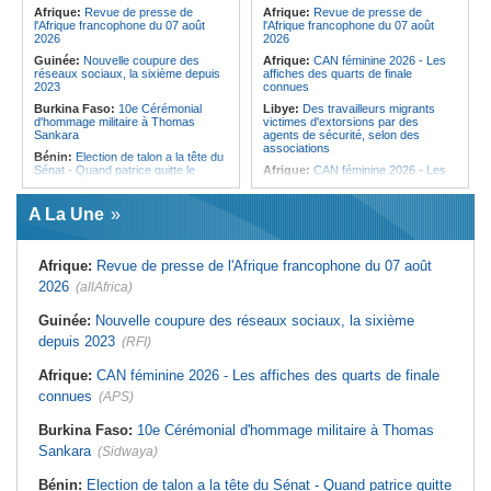
femmes pour accéder aux soins de
Afrique:
Revue de presse de
Afrique:
Revue de presse de
santé
l'Afrique francophone du 07 août
l'Afrique francophone du 07 août
2026
2026
Guinée:
Nouvelle coupure des
Afrique:
CAN féminine 2026 - Les
réseaux sociaux, la sixième depuis
affiches des quarts de finale
2023
connues
Burkina Faso:
10e Cérémonial
Libye:
Des travailleurs migrants
d'hommage militaire à Thomas
victimes d'extorsions par des
Sankara
agents de sécurité, selon des
associations
Bénin:
Election de talon a la tête du
Sénat - Quand patrice quitte le
Afrique:
CAN féminine 2026 - Les
pouvoir sans partir !
huit nations qualifiés pour les quarts
de finale
Cameroun:
Absence prolongée de
A La Une
Biya - Le fantôme d'Etoudi de
Afrique:
Promesse de la finale de la
nouveau invisible
Coupe du Monde 2030 au Maroc -
Infantino marquera-t-il le but de son
Nigeria:
Une interview télévisée du
maintien ?
Afrique:
Revue de presse de l'Afrique francophone du 07 août
cardinal d'Abuja provoque l'ire du
président Bola Tinubu
Afrique:
Partenariat Afrique-Monde
2026
(allAfrica)
arabe - Des mesures adoptées pour
Afrique:
Etats généraux de
relancer la coopération
l'assurance pour tous - Le pacte de
Guinée:
Nouvelle coupure des réseaux sociaux, la sixième
rupture
Afrique du Nord:
Télécoms - Le
depuis 2023
(RFI)
Groupe Maroc Telecom annonce
Sénégal:
Élections locales au pays
une baisse de 40% de son résultat
- Les retards du calendrier
net consolidé au premier semestre
Afrique:
CAN féminine 2026 - Les affiches des quarts de finale
alimentent les soupçons d'un report
2026
connues
(APS)
Mali:
10 ressortissants chinois ont
Tunisie:
Mouled 2026 - Voici la date
été arrêtés pour l'ouverture d'un
prévue selon les calculs
casino clandestin
Burkina Faso:
10e Cérémonial d'hommage militaire à Thomas
astronomiques
Sankara
(Sidwaya)
Tunisie:
Hydrogène vert - La pays
peut-il transformer son potentiel en
milliards de dollars ?
Bénin:
Election de talon a la tête du Sénat - Quand patrice quitte