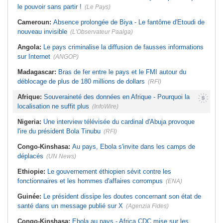
le pouvoir sans partir !
(Le Pays)
Cameroun:
Absence prolongée de Biya - Le fantôme d'Etoudi de
nouveau invisible
(L'Observateur Paalga)
Angola:
Le pays criminalise la diffusion de fausses informations
sur Internet
(ANGOP)
Madagascar:
Bras de fer entre le pays et le FMI autour du
déblocage de plus de 180 millions de dollars
(RFI)
Afrique:
Souveraineté des données en Afrique - Pourquoi la
localisation ne suffit plus
(InfoWire)
Nigeria:
Une interview télévisée du cardinal d'Abuja provoque
l'ire du président Bola Tinubu
(RFI)
Congo-Kinshasa:
Au pays, Ebola s'invite dans les camps de
déplacés
(UN News)
Ethiopie:
Le gouvernement éthiopien sévit contre les
fonctionnaires et les hommes d'affaires corrompus
(ENA)
Guinée:
Le président dissipe les doutes concernant son état de
santé dans un message publié sur X
(Agenzia Fides)
Congo-Kinshasa:
Ebola au pays - Africa CDC mise sur les