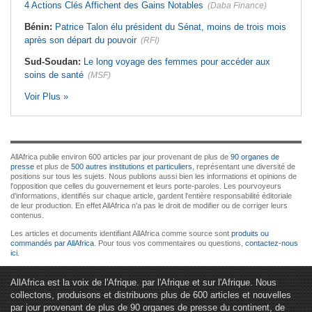
4 Actions Clés Affichent des Gains Notables
(Daba Finance)
Bénin:
Patrice Talon élu président du Sénat, moins de trois mois
après son départ du pouvoir
(RFI)
Sud-Soudan:
Le long voyage des femmes pour accéder aux
soins de santé
(MSF)
Voir Plus »
AllAfrica publie environ 600 articles par jour provenant de plus de
90 organes de
presse
et plus de
500 autres institutions et particuliers
, représentant une diversité de
positions sur tous les sujets. Nous publions aussi bien les informations et opinions de
l'opposition que celles du gouvernement et leurs porte-paroles. Les pourvoyeurs
d'informations, identifiés sur chaque article, gardent l'entière responsabilité éditoriale
de leur production. En effet AllAfrica n'a pas le droit de modifier ou de corriger leurs
contenus.
Les articles et documents identifiant AllAfrica comme source sont
produits ou
commandés par AllAfrica
. Pour tous vos commentaires ou questions,
contactez-nous
ici
.
AllAfrica est la voix de l'Afrique. par l'Afrique et sur l'Afrique. Nous
collectons, produisons et distribuons plus de 600 articles et nouvelles
par jour provenant de plus de 90 organes de presse du continent, de