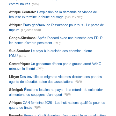
communautés
(DW)
Afrique Centrale:
L'explosion de la demande de viande de
brousse extermine la faune sauvage
(SciDev.Net)
Afrique:
Etats généraux de l'assurance pour tous - Le pacte de
rupture
(Lejecos.com)
Congo-Kinshasa:
Après l'accord avec une branche des FDLR,
les zones d'ombre persistent
(RFI)
Sud-Soudan:
Le pays à la croisée des chemins, alerte
l'ONU
(RFI)
Centrafrique:
Un gendarme détenu par le groupe armé AAKG
retrouve la liberté
(RFI)
Libye:
Des travailleurs migrants victimes d'extorsions par des
agents de sécurité, selon des associations
(RFI)
Sénégal:
Élections locales au pays - Les retards du calendrier
alimentent les soupçons d'un report
(RFI)
Afrique:
CAN féminine 2026 - Les huit nations qualifiés pour les
quarts de finale
(RFI)
Rwanda:
Rome et Kigali discutent d'une possible externalisation