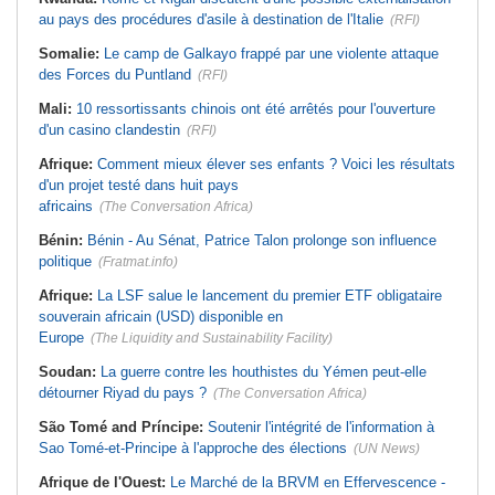
au pays des procédures d'asile à destination de l'Italie
(RFI)
Somalie:
Le camp de Galkayo frappé par une violente attaque
des Forces du Puntland
(RFI)
Mali:
10 ressortissants chinois ont été arrêtés pour l'ouverture
d'un casino clandestin
(RFI)
Afrique:
Comment mieux élever ses enfants ? Voici les résultats
d'un projet testé dans huit pays
africains
(The Conversation Africa)
Bénin:
Bénin - Au Sénat, Patrice Talon prolonge son influence
politique
(Fratmat.info)
Afrique:
La LSF salue le lancement du premier ETF obligataire
souverain africain (USD) disponible en
Europe
(The Liquidity and Sustainability Facility)
Soudan:
La guerre contre les houthistes du Yémen peut-elle
détourner Riyad du pays ?
(The Conversation Africa)
São Tomé and Príncipe:
Soutenir l'intégrité de l'information à
Sao Tomé-et-Principe à l'approche des élections
(UN News)
Afrique de l'Ouest:
Le Marché de la BRVM en Effervescence -