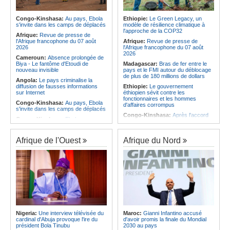
Infantino marquera-t-il le but de son
s'échange à 79,21 $US
maintien ?
Angola:
L'ANPG et Sonangol
Afrique:
Partenariat Afrique-Monde
confirment la présence de pétrole
Congo-Kinshasa:
Au pays, Ebola
Ethiopie:
Le Green Legacy, un
arabe - Des mesures adoptées pour
dans le bassin de Benguela
s'invite dans les camps de déplacés
modèle de résilience climatique à
relancer la coopération
l'approche de la COP32
Angola:
Un ministre d'État souligne
Afrique:
Revue de presse de
Afrique:
S&P confirme que le cadre
l'importance de la préservation de
l'Afrique francophone du 07 août
Afrique:
Revue de presse de
de financement durable de Shelter
l'histoire militaire
2026
l'Afrique francophone du 07 août
Afrique est conforme aux normes
2026
Cameroun:
Absence prolongée de
internationales
Biya - Le fantôme d'Etoudi de
Madagascar:
Bras de fer entre le
nouveau invisible
pays et le FMI autour du déblocage
de plus de 180 millions de dollars
Angola:
Le pays criminalise la
diffusion de fausses informations
Ethiopie:
Le gouvernement
sur Internet
éthiopien sévit contre les
fonctionnaires et les hommes
Congo-Kinshasa:
Au pays, Ebola
d'affaires corrompus
s'invite dans les camps de déplacés
Congo-Kinshasa:
Après l'accord
Congo-Kinshasa:
Ebola au pays -
avec une branche des FDLR, les
Africa CDC mise sur les
zones d'ombre persistent
communautés
Sud-Soudan:
Le pays à la croisée
Afrique de l'Ouest
Afrique du Nord
Afrique Centrale:
L'explosion de la
des chemins, alerte l'ONU
demande de viande de brousse
extermine la faune sauvage
Rwanda:
Rome et Kigali discutent
d'une possible externalisation au
Congo-Kinshasa:
Après l'accord
pays des procédures d'asile à
avec une branche des FDLR, les
destination de l'Italie
zones d'ombre persistent
Somalie:
Le camp de Galkayo
Centrafrique:
Un gendarme détenu
frappé par une violente attaque des
par le groupe armé AAKG retrouve
Forces du Puntland
la liberté
Soudan:
La guerre contre les
Rwanda:
Rome et Kigali discutent
houthistes du Yémen peut-elle
Nigeria:
Une interview télévisée du
Maroc:
Gianni Infantino accusé
d'une possible externalisation au
détourner Riyad du pays ?
cardinal d'Abuja provoque l'ire du
d'avoir promis la finale du Mondial
pays des procédures d'asile à
président Bola Tinubu
2030 au pays
destination de l'Italie
Sud-Soudan:
Le long voyage des