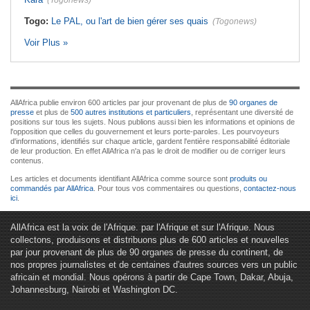
(Togonews)
Togo:
Le PAL, ou l'art de bien gérer ses quais
(Togonews)
Voir Plus »
AllAfrica publie environ 600 articles par jour provenant de plus de
90 organes de
presse
et plus de
500 autres institutions et particuliers
, représentant une diversité de
positions sur tous les sujets. Nous publions aussi bien les informations et opinions de
l'opposition que celles du gouvernement et leurs porte-paroles. Les pourvoyeurs
d'informations, identifiés sur chaque article, gardent l'entière responsabilité éditoriale
de leur production. En effet AllAfrica n'a pas le droit de modifier ou de corriger leurs
contenus.
Les articles et documents identifiant AllAfrica comme source sont
produits ou
commandés par AllAfrica
. Pour tous vos commentaires ou questions,
contactez-nous
ici
.
AllAfrica est la voix de l'Afrique. par l'Afrique et sur l'Afrique. Nous
collectons, produisons et distribuons plus de 600 articles et nouvelles
par jour provenant de plus de 90 organes de presse du continent, de
nos propres journalistes et de centaines d'autres sources vers un public
africain et mondial. Nous opérons à partir de Cape Town, Dakar, Abuja,
Johannesburg, Nairobi et Washington DC.