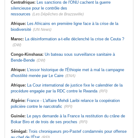
Centrafrique:
Les sanctions de l'ONU cachent la guerre
silencieuse pour le contrôle des
ressources
(Les Dépêches de Brazzaville)
Afrique:
Les Africains en première ligne face à la crise de la
biodiversité
(UN News)
Maroc:
La désinformation a-t-elle déclenché la crise de Ceuta ?
(DW)
Congo-Kinshasa:
Un bateau sous surveillance sanitaire à
Bende-Bende
(DW)
Afrique:
L'essor historique de l'Éthiopie met à mal la campagne
d'hostilité menée par Le Caire
(ENA)
Afrique:
La Cour international de justice fixe le calendrier de la
procédure engagée par la RDC contre le Rwanda
(RFI)
Algérie:
France - L'affaire Mehdi Laribi relance la coopération
policière contre le narcotrafic
(RFI)
Guinée:
Le pays demande à la France la restitution du crâne de
Bokar Biro et de trois de ses proches
(RFI)
Sénégal:
Trois chroniqueurs pro-Pastef condamnés pour offense
au chef de l'État
(RFI)