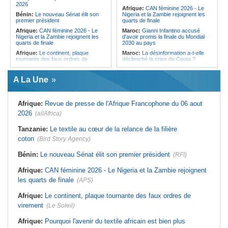
FARDC poursuivi pour le viol
l'Égypte - Exploiter la région par tous
2026
Afrique:
CAN féminine 2026 - Le
présumé d'une mineure de 14 ans à
les moyens, entraver la coopération
Bénin:
Le nouveau Sénat élit son
Nigeria et la Zambie rejoignent les
Kasongo-Lunda Kwango
équitable par tous les moyens
premier président
quarts de finale
Afrique:
CAN féminine 2026 - Le
Maroc:
Gianni Infantino accusé
Nigeria et la Zambie rejoignent les
d'avoir promis la finale du Mondial
quarts de finale
2030 au pays
Afrique:
Le continent, plaque
Maroc:
La désinformation a-t-elle
tournante des faux ordres de
déclenché la crise de Ceuta ?
virement
Afrique:
L'essor historique de
Guinée:
Le général Amara Camara
l'Éthiopie met à mal la campagne
A La Une
assume les fonctions présidentielles
d'hostilité menée par Le Caire
Ghana:
John Dramani en Jamaïque
Algérie:
France - L'affaire Mehdi
pour des questions liées à
Laribi relance la coopération
Afrique:
Revue de presse de l'Afrique Francophone du 06 aout
l'esclavage
policière contre le narcotrafic
2026
(allAfrica)
Sénégal:
Banque mondiale - 340
Afrique:
L'Angola participe à la 21e
milliards de FCFA pour soutenir les
réunion du Partenariat Afrique-
priorités du pays
Monde arabe au Caire
Tanzanie:
Le textile au cœur de la relance de la filière
Mali:
Achat d'un avion présidentiel -
Afrique de l'Est:
Le vrai visage de
coton
(Bird Story Agency)
La Cour suprême confirme la
l'Égypte - Exploiter la région par tous
condamnation de l'ex-ministre de
les moyens, entraver la coopération
Bénin:
Le nouveau Sénat élit son premier président
(RFI)
l'Économie
équitable par tous les moyens
Guinée:
Le pays demande à la
Maroc:
Coup d'envoi de la première
Afrique:
CAN féminine 2026 - Le Nigeria et la Zambie rejoignent
France la restitution du crâne de
édition du Saïdia Music Festival
Bokar Biro et de trois de ses
les quarts de finale
(APS)
proches
Afrique:
Le continent, plaque tournante des faux ordres de
virement
(Le Soleil)
Afrique:
Pourquoi l'avenir du textile africain est bien plus