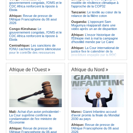
Afrique:
Un groupe parlementaire
gouvernement congolais, l'OMS et le
modèle de résilience climatique à
Afrique:
Le Forum de
se penche sur le rôle des femmes
CDC Africa renforcent la riposte à
l'approche de la COP32
l'entrepreneuriat de Sept Afrique se
dans l'interaction avec les
Ebola
veut une plateforme de mobilisation
communautés
Tanzanie:
Le textile au cœur de la
des investissements
Afrique:
Revue de presse de
relance de la filière coton
l'Afrique Francophone du 06 aout
Ouganda:
L'opposant Sam
2026
Mugumya réapparaît dans une
Congo-Kinshasa:
Le
vidéo après un an de disparition
gouvernement congolais, l'OMS et le
Afrique:
L'essor historique de
CDC Africa renforcent la riposte à
l'Éthiopie met à mal la campagne
Ebola
d'hostilité menée par Le Caire
Centrafrique:
Les sanctions de
Afrique:
La Cour international de
l'ONU cachent la guerre silencieuse
justice fixe le calendrier de la
pour le contrôle des ressources
procédure engagée par la RDC
Congo-Kinshasa:
Un bateau sous
contre le Rwanda
surveillance sanitaire à Bende-
Soudan:
Le pays échange avec le
Bende
président de l'UA sur l'évolution de la
Afrique de l'Ouest
Afrique du Nord
Afrique:
La Cour international de
situation et la visite du Conseil de
justice fixe le calendrier de la
paix à Khartoum
procédure engagée par la RDC
Afrique de l'Est:
Le pari du régime
contre le Rwanda
érythréen - Pousser le Tigray vers
Afrique:
Visite du Président de la
une zone tampon dans le cadre
République et de la Première Dame
d'une nouvelle guerre par
à Yamoussoukro
procuration
Afrique:
L'Angola participe à la 21e
Ethiopie:
Le Premier ministre Abiy
réunion du Partenariat Afrique-
inaugure le nouveau terminal de
Monde arabe au Caire
l'aéroport international de Bahir Dar
Mali:
Achat d'un avion présidentiel -
Maroc:
Gianni Infantino accusé
Congo-Kinshasa:
RN°1 - Les
Afrique:
La Croix-Rouge
La Cour suprême confirme la
d'avoir promis la finale du Mondial
travaux entre Mbuji-Mayi et Nguba
éthiopienne appelle à une
condamnation de l'ex-ministre de
2030 au pays
devraient s'achever fin 2027, selon
mobilisation accrue des ressources
l'Économie
Afrique:
Revue de presse de
l'ACGT
locales en Afrique
Afrique:
Revue de presse de
l'Afrique Francophone du 06 aout
Congo-Kinshasa:
Un militaire
Afrique de l'Est:
Le vrai visage de
l'Afrique Francophone du 06 aout
2026