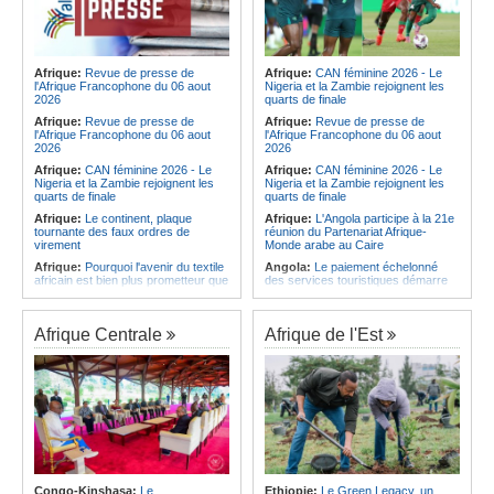
Afrique:
Revue de presse de
Afrique:
CAN féminine 2026 - Le
l'Afrique Francophone du 06 aout
Nigeria et la Zambie rejoignent les
2026
quarts de finale
Afrique:
Revue de presse de
Afrique:
Revue de presse de
l'Afrique Francophone du 06 aout
l'Afrique Francophone du 06 aout
2026
2026
Afrique:
CAN féminine 2026 - Le
Afrique:
CAN féminine 2026 - Le
Nigeria et la Zambie rejoignent les
Nigeria et la Zambie rejoignent les
quarts de finale
quarts de finale
Afrique:
Le continent, plaque
Afrique:
L'Angola participe à la 21e
tournante des faux ordres de
réunion du Partenariat Afrique-
virement
Monde arabe au Caire
Afrique:
Pourquoi l'avenir du textile
Angola:
Le paiement échelonné
africain est bien plus prometteur que
des services touristiques démarre
ne le laissent penser les chiffres
ce jeudi
Afrique:
Les Africains en première
Angola:
Jiu-jitsu - Le pays
ligne face à la crise de la biodiversité
décroche une troisième médaille à
Afrique Centrale
Afrique de l'Est
Abou Dabi
Afrique:
L'essor historique de
l'Éthiopie met à mal la campagne
Afrique:
Ju-Jitsu - La délégation
d'hostilité menée par Le Caire
angolaise reçue par l'ambassadeur
d'Angola aux Émirats arabes unis
Afrique:
La Cour international de
justice fixe le calendrier de la
Angola:
Une expédition automobile
procédure engagée par la RDC
favorise le tourisme à Humpata
contre le Rwanda
Angola:
La WAS-AC souhaite
Afrique:
Visite du Président de la
collaborer avec le pays pour
République et de la Première Dame
stimuler l'aquaculture
à Yamoussoukro
Congo-Kinshasa:
Le
Ethiopie:
Le Green Legacy, un