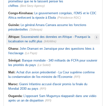
prometteur que ne le laissent penser les
chiffres
(Bird Story Agency)
Congo-Kinshasa:
Le gouvernement congolais, l'OMS et le CDC
Africa renforcent la riposte à Ebola
(Présidence RDC)
Guinée:
Le général Amara Camara assume les fonctions
présidentielles
(Sidwaya)
Afrique:
Souveraineté des données en Afrique - Pourquoi la
localisation ne suffit plus
(InfoWire)
Ghana:
John Dramani en Jamaïque pour des questions liées à
l'esclavage
(Le Pays)
Sénégal:
Banque mondiale - 340 milliards de FCFA pour soutenir
les priorités du pays
(Le Soleil)
Mali:
Achat d'un avion présidentiel - La Cour suprême confirme
la condamnation de l'ex-ministre de l'Économie
(RFI)
Maroc:
Gianni Infantino accusé d'avoir promis la finale du
Mondial 2030 au pays
(RFI)
Ouganda:
L'opposant Sam Mugumya réapparaît dans une vidéo
après un an de disparition
(RFI)