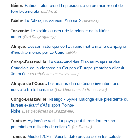
Bénin:
Patrice Talon prend la présidence du premier Sénat de
l'ère bicamérale
(allAfrica)
Bénin:
Le Sénat, un couteau Suisse ?
(allAfrica)
Tanzanie:
Le textile au cœur de la relance de la filière
coton
(Bird Story Agency)
Afrique:
L'essor historique de l'Éthiopie met à mal la campagne
d'hostilité menée par Le Caire
(ENA)
Congo-Brazzaville:
Le week-end des Diables rouges et des
Congolais de la diaspora en Coupes d'Europe (matches aller du
3e tour)
(Les Dépêches de Brazzaville)
Afrique de l'Ouest:
Les mafias du numérique inventent une
nouvelle traite humaine
(Les Dépêches de Brazzaville)
Congo-Brazzaville:
Nzango - Sylvie Malonga élue présidente du
bureau exécutif d'Afis sport Pointe-
Noire
(Les Dépêches de Brazzaville)
Tunisie:
Hydrogène vert - La pays peut-il transformer son
potentiel en milliards de dollars ?
(La Presse)
Tunisie:
Mouled 2026 - Voici la date prévue selon les calculs