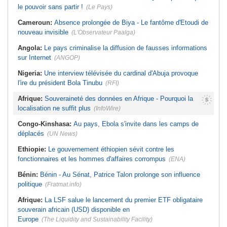
le pouvoir sans partir !
(Le Pays)
Cameroun:
Absence prolongée de Biya - Le fantôme d'Etoudi de
nouveau invisible
(L'Observateur Paalga)
Angola:
Le pays criminalise la diffusion de fausses informations
sur Internet
(ANGOP)
Nigeria:
Une interview télévisée du cardinal d'Abuja provoque
l'ire du président Bola Tinubu
(RFI)
Afrique:
Souveraineté des données en Afrique - Pourquoi la
localisation ne suffit plus
(InfoWire)
Congo-Kinshasa:
Au pays, Ebola s'invite dans les camps de
déplacés
(UN News)
Ethiopie:
Le gouvernement éthiopien sévit contre les
fonctionnaires et les hommes d'affaires corrompus
(ENA)
Bénin:
Bénin - Au Sénat, Patrice Talon prolonge son influence
politique
(Fratmat.info)
Afrique:
La LSF salue le lancement du premier ETF obligataire
souverain africain (USD) disponible en
Europe
(The Liquidity and Sustainability Facility)