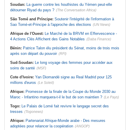
Soudan:
La guerre contre les houthistes du Yémen peut-elle
détourner Riyad du pays ?
(The Conversation Africa)
São Tomé and Príncipe:
Soutenir l'intégrité de l'information à
Sao Tomé-et-Principe à l'approche des élections
(UN News)
Afrique de l'Ouest:
Le Marché de la BRVM en Effervescence -
4 Actions Clés Affichent des Gains Notables
(Daba Finance)
Bénin:
Patrice Talon élu président du Sénat, moins de trois mois
après son départ du pouvoir
(RFI)
Sud-Soudan:
Le long voyage des femmes pour accéder aux
soins de santé
(MSF)
Cote d'Ivoire:
Yan Diomandé signe au Real Madrid pour 125
millions d'euros
(Le Soleil)
Afrique:
Promesse de la finale de la Coupe du Monde 2030 au
Maroc - Infantino marquera-t-il le but de son maintien ?
(Le Pays)
Togo:
Le Palais de Lomé fait revivre le langage secret des
tresses
(Togonews)
Afrique:
Partenariat Afrique-Monde arabe - Des mesures
adoptées pour relancer la coopération
(ANGOP)