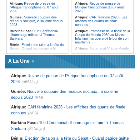
d'audition
Afrique:
Revue de presse de
Afrique:
Revue de presse de
Angola:
Ju-jitsu - L'Angola
l'Afrique francophone du 07 août
l'Afrique francophone du 07 août
décroche une quatrième médaille au
2026
2026
Championnat du monde
Guinée:
Nouvelle coupure des
Afrique:
CAN féminine 2026 - Les
réseaux sociaux, la sixième depuis
affiches des quarts de finale
2023
connues
Burkina Faso:
10e Cérémonial
Afrique:
Promesse de la finale de la
d'hommage militaire à Thomas
Coupe du Monde 2030 au Maroc -
Sankara
Infantino marquera-t-il le but de son
maintien ?
Bénin:
Election de talon a la tête du
Sénat - Quand patrice quitte le
Afrique:
Partenariat Afrique-Monde
pouvoir sans partir !
arabe - Des mesures adoptées pour
relancer la coopération
Cameroun:
Absence prolongée de
A La Une
Biya - Le fantôme d'Etoudi de
Afrique:
L'essor historique de
nouveau invisible
l'Éthiopie met à mal la campagne
d'hostilité menée par Le Caire
Nigeria:
Une interview télévisée du
Afrique:
Revue de presse de l'Afrique francophone du 07 août
cardinal d'Abuja provoque l'ire du
Tunisie:
Mouled 2026 - Voici la date
président Bola Tinubu
prévue selon les calculs
2026
(allAfrica)
astronomiques
Bénin:
Bénin - Au Sénat, Patrice
Talon prolonge son influence
Tunisie:
Hydrogène vert - La pays
Guinée:
Nouvelle coupure des réseaux sociaux, la sixième
politique
peut-il transformer son potentiel en
depuis 2023
(RFI)
milliards de dollars ?
São Tomé and Príncipe:
Soutenir
l'intégrité de l'information à Sao
Tunisie:
Géoparc du Dahar -
Afrique:
CAN féminine 2026 - Les affiches des quarts de finale
Tomé-et-Principe à l'approche des
Comment transformer le label
élections
UNESCO en moteur de
connues
(APS)
développement ?
Afrique de l'Ouest:
Le Marché de
la BRVM en Effervescence - 4
Tunisie:
Le charançon rouge
Burkina Faso:
10e Cérémonial d'hommage militaire à Thomas
Actions Clés Affichent des Gains
attaque les palmiers de Sousse -
Sankara
Notables
(Sidwaya)
L'alerte est donnée
Bénin:
Election de talon a la tête du Sénat - Quand patrice quitte