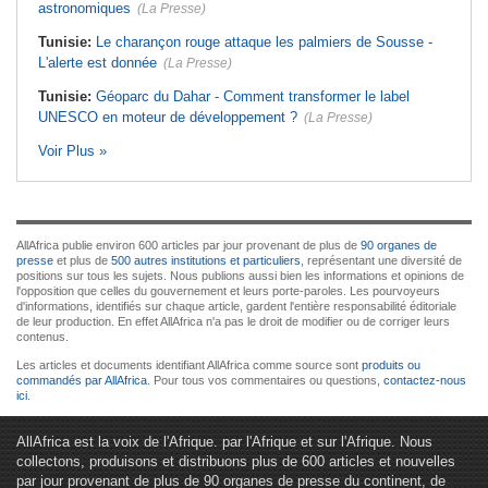
astronomiques
(La Presse)
Tunisie:
Le charançon rouge attaque les palmiers de Sousse -
L'alerte est donnée
(La Presse)
Tunisie:
Géoparc du Dahar - Comment transformer le label
UNESCO en moteur de développement ?
(La Presse)
Voir Plus »
AllAfrica publie environ 600 articles par jour provenant de plus de
90 organes de
presse
et plus de
500 autres institutions et particuliers
, représentant une diversité de
positions sur tous les sujets. Nous publions aussi bien les informations et opinions de
l'opposition que celles du gouvernement et leurs porte-paroles. Les pourvoyeurs
d'informations, identifiés sur chaque article, gardent l'entière responsabilité éditoriale
de leur production. En effet AllAfrica n'a pas le droit de modifier ou de corriger leurs
contenus.
Les articles et documents identifiant AllAfrica comme source sont
produits ou
commandés par AllAfrica
. Pour tous vos commentaires ou questions,
contactez-nous
ici
.
AllAfrica est la voix de l'Afrique. par l'Afrique et sur l'Afrique. Nous
collectons, produisons et distribuons plus de 600 articles et nouvelles
par jour provenant de plus de 90 organes de presse du continent, de