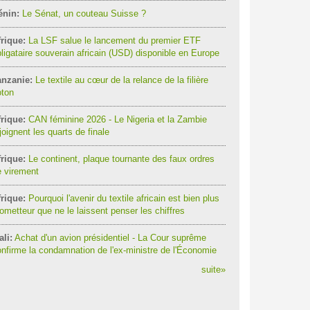
énin:
Le Sénat, un couteau Suisse ?
rique:
La LSF salue le lancement du premier ETF
ligataire souverain africain (USD) disponible en Europe
anzanie:
Le textile au cœur de la relance de la filière
oton
rique:
CAN féminine 2026 - Le Nigeria et la Zambie
joignent les quarts de finale
rique:
Le continent, plaque tournante des faux ordres
 virement
rique:
Pourquoi l'avenir du textile africain est bien plus
ometteur que ne le laissent penser les chiffres
li:
Achat d'un avion présidentiel - La Cour suprême
nfirme la condamnation de l'ex-ministre de l'Économie
suite
»