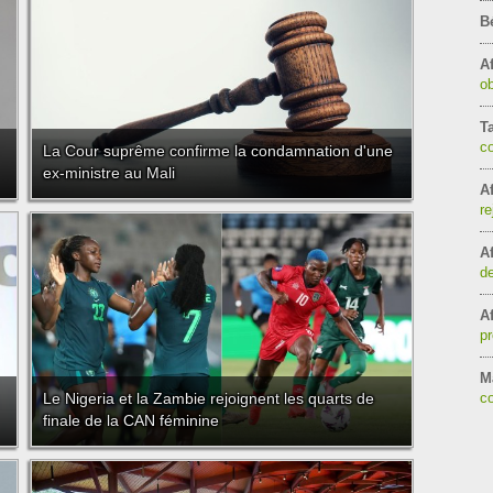
B
Af
ob
T
c
La Cour suprême confirme la condamnation d'une
ex-ministre au Mali
Af
re
Af
de
Af
pr
Ma
Le Nigeria et la Zambie rejoignent les quarts de
co
finale de la CAN féminine