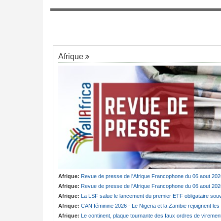
mis avec la FEC
Sénégal:
Couplage des élections locales
rs congolais
7
législatives - Le mur du droit
Afrique
Afrique:
Revue de presse de l'Afrique Francophone du 06 aout 202
Afrique:
Revue de presse de l'Afrique Francophone du 06 aout 202
Afrique:
La LSF salue le lancement du premier ETF obligataire souverain africain (USD) disponible en Europ
Afrique:
CAN féminine 2026 - Le Nigeria et la Zambie rejoignent les quarts de finale
Afrique:
Le continent, plaque tournante des faux ordres de viremen