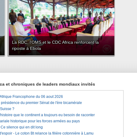
La RDC, l'OMS et le CDC Africa renforcent la
riposte à Ebola
rica et chroniques de leaders mondiaux invités
'Afrique Francophone du 06 aout 2026
a présidence du premier Sénat de l'ère bicamérale
 Suisse ?
histoire que le continent a toujours eu besoin de raconter
lariale historique pour les forces armées au pays
e silence qui en dit long
'espoir - Le coton Bt relance la filière cotonnière à Lamu