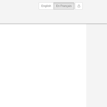
(current)
Mon Compte
English
En Français