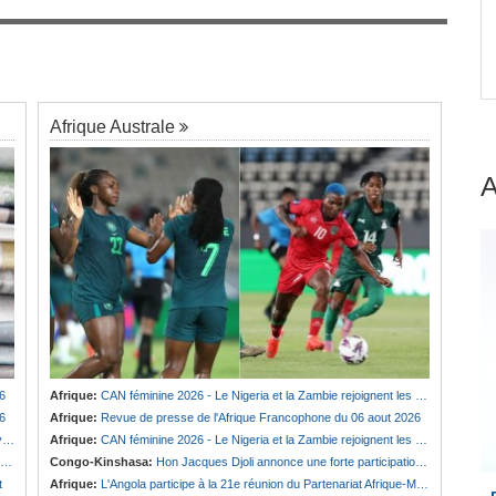
Guinée:
Polémique autour des vacances du
7
président Doumbouya en Grèce - Opposition et
 et
citoyens divisés
Afrique Australe
6
Afrique:
CAN féminine 2026 - Le Nigeria et la Zambie rejoignent les quarts de finale
6
Afrique:
Revue de presse de l'Afrique Francophone du 06 aout 2026
e
Afrique:
CAN féminine 2026 - Le Nigeria et la Zambie rejoignent les quarts de finale
Congo-Kinshasa:
Hon Jacques Djoli annonce une forte participation du pays à la Conférence des présidents de parlements à Midrand
t
Afrique:
L'Angola participe à la 21e réunion du Partenariat Afrique-Monde arabe au Caire