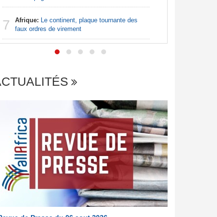
Nigeria:
7
de lever 5
Afrique:
Le continent, plaque tournante des
7
introduct
faux ordres de virement
ACTUALITÉS