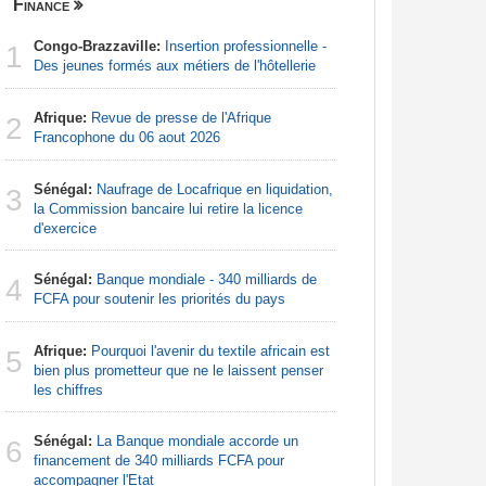
Finance
Nigeria
Congo-Brazzaville:
Insertion professionnelle -
Afrique:
1
1
Des jeunes formés aux métiers de l'hôtellerie
Francoph
Afrique:
Revue de presse de l'Afrique
Afrique:
2
2
Francophone du 06 aout 2026
Zambie rej
Sénégal:
Naufrage de Locafrique en liquidation,
Afrique:
3
3
la Commission bancaire lui retire la licence
francopho
d'exercice
Nigeria:
4
Sénégal:
Banque mondiale - 340 milliards de
augmentat
4
FCFA pour soutenir les priorités du pays
Nigeria:
5
Afrique:
Pourquoi l'avenir du textile africain est
tensions 
5
bien plus prometteur que ne le laissent penser
déclarati
les chiffres
Nigeria:
6
Sénégal:
La Banque mondiale accorde un
pour les 
6
financement de 340 milliards FCFA pour
accompagner l'Etat