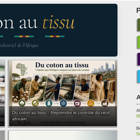
on au
tissu
ndustriel de l'Afrique
A
Af
Du coton au tissu - Reprendre le contrôle du récit
0
africain
B
Sé