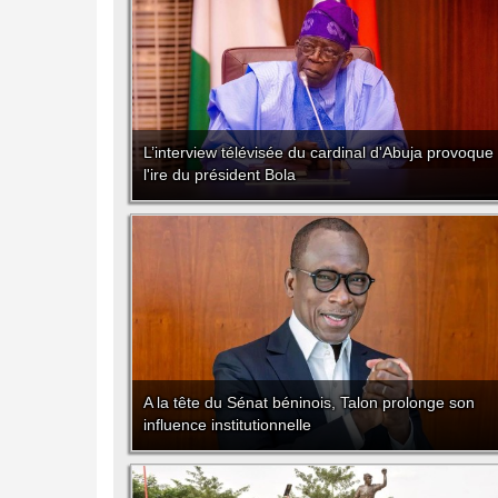
L’interview télévisée du cardinal d'Abuja provoque
l'ire du président Bola
A la tête du Sénat béninois, Talon prolonge son
influence institutionnelle