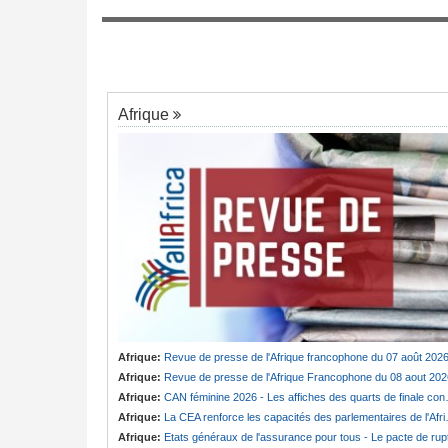
7
ministre pris au piège
p d'Etat, Sani
ue
Afrique
Afrique:
Revue de presse de l'Afrique francophone du 07 août 202
Afrique:
Revue de presse de l'Afrique Francophone du 08 aout 202
Afrique:
CAN féminine 2026 - Les affiches des quarts de finale connues
Afrique:
La CEA renforce les capacités des parlementaires de l'Afrique de l'Est
Afrique:
Etats généraux de l'assurance pour tous - Le pacte de ruptur