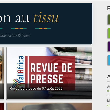
on au
tissu
ndustriel de l'Afrique
A
Af
Revue de presse du 07 août 2026
0
M
co