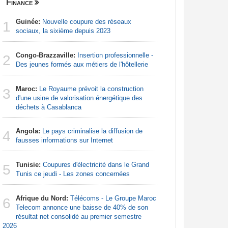
Finance
Nigeria
Guinée:
Nouvelle coupure des réseaux
Nigeria:
1
1
sociaux, la sixième depuis 2023
d'Abuja p
Congo-Brazzaville:
Insertion professionnelle -
Afrique:
2
2
Des jeunes formés aux métiers de l'hôtellerie
francopho
Maroc:
Le Royaume prévoit la construction
Nigeria:
3
3
d'une usine de valorisation énergétique des
naît de la
déchets à Casablanca
à travers 
Angola:
Le pays criminalise la diffusion de
Afrique:
4
4
fausses informations sur Internet
Zambie rej
Tunisie:
Coupures d'électricité dans le Grand
Afrique:
5
5
Tunis ce jeudi - Les zones concernées
visent un 
Marocain
Afrique du Nord:
Télécoms - Le Groupe Maroc
6
Afrique:
Telecom annonce une baisse de 40% de son
6
Francoph
résultat net consolidé au premier semestre
2026