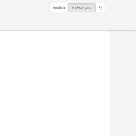
(current)
Mon Compte
English
En Français