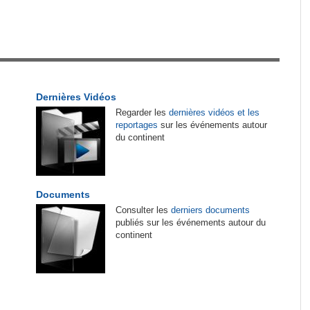
tirés du site
es
Afrique:
CAN féminine 2026 - Les affiches des
1
quarts de finale connues
 de
Guinée:
Polémique autour des vacances du
2
président Doumbouya en Grèce - Opposition et
Dernières Vidéos
citoyens divisés
Regarder les
dernières vidéos et les
reportages
sur les événements autour
Tunisie:
Mondiaux d'athlétisme U20 - Mohamed
3
du continent
Ali El Hamdi décroche sa place en finale du
3000m steeple
de
Madagascar:
Bemasoandro Itaosy - Un arrêté
4
Documents
encadre les famorana et les famadihana
Consulter les
derniers documents
engage
publiés sur les événements autour du
continent
Cote d'Ivoire:
Match de gala de l'Indépendance
5
- Le Gouvernement s'impose face à la FIF dans
rgit
une ambiance de fête
Guinée:
Le général Amara Camara assume les
6
e
fonctions présidentielles