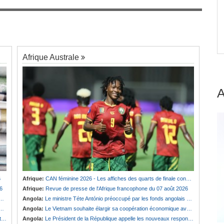
Cameroun:
Effoudou accuse Fouda de «
7
Général bandit »
Afrique Australe
6
Afrique:
CAN féminine 2026 - Les affiches des quarts de finale connues
6
Afrique:
Revue de presse de l'Afrique francophone du 07 août 2026
Angola:
Le ministre Téte António préoccupé par les fonds angolais bloqués en Suisse
Angola:
Le Vietnam souhaite élargir sa coopération économique avec le pays
e
Angola:
Le Président de la République appelle les nouveaux responsables à renforcer l'action de l'Exécutif