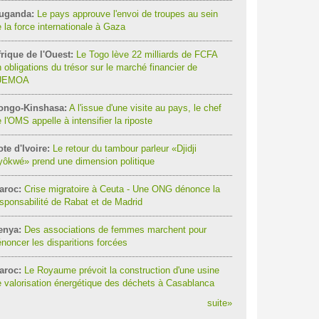
uganda:
Le pays approuve l'envoi de troupes au sein
 la force internationale à Gaza
rique de l'Ouest:
Le Togo lève 22 milliards de FCFA
 obligations du trésor sur le marché financier de
'UEMOA
ongo-Kinshasa:
A l'issue d'une visite au pays, le chef
 l'OMS appelle à intensifier la riposte
te d'Ivoire:
Le retour du tambour parleur «Djidji
ôkwé» prend une dimension politique
aroc:
Crise migratoire à Ceuta - Une ONG dénonce la
sponsabilité de Rabat et de Madrid
enya:
Des associations de femmes marchent pour
noncer les disparitions forcées
aroc:
Le Royaume prévoit la construction d'une usine
 valorisation énergétique des déchets à Casablanca
suite
»