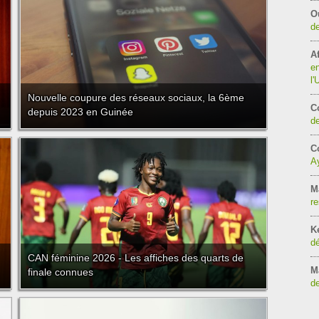
O
de
Af
en
l
Nouvelle coupure des réseaux sociaux, la 6ème
C
depuis 2023 en Guinée
de
Co
Ay
M
re
K
dé
CAN féminine 2026 - Les affiches des quarts de
M
finale connues
de