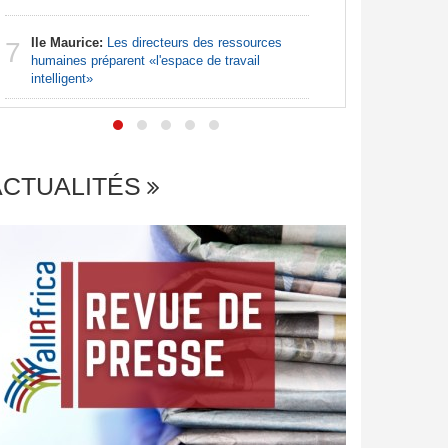
Afrique:
7
Ile Maurice:
Les directeurs des ressources
file en q
7
humaines préparent «l'espace de travail
intelligent»
ACTUALITÉS