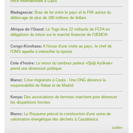
force internationale à Gaza
Madagascar:
Bras de fer entre le pays et le FMI autour du
déblocage de plus de 180 millions de dollars
Afrique de l'Ouest:
Le Togo lève 22 milliards de FCFA en
obligations du trésor sur le marché financier de l'UEMOA
Congo-Kinshasa:
A l'issue d'une visite au pays, le chef de
l'OMS appelle à intensifier la riposte
Cote d'Ivoire:
Le retour du tambour parleur «Djidji Ayôkwé»
prend une dimension politique
Maroc:
Crise migratoire à Ceuta - Une ONG dénonce la
responsabilité de Rabat et de Madrid
Kenya:
Des associations de femmes marchent pour dénoncer
les disparitions forcées
Maroc:
Le Royaume prévoit la construction d'une usine de
valorisation énergétique des déchets à Casablanca
suite
»