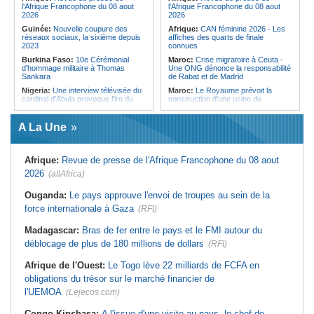
l'Afrique Francophone du 08 aout
l'Afrique Francophone du 08 aout
2026
2026
Guinée:
Nouvelle coupure des
Afrique:
CAN féminine 2026 - Les
réseaux sociaux, la sixième depuis
affiches des quarts de finale
2023
connues
Burkina Faso:
10e Cérémonial
Maroc:
Crise migratoire à Ceuta -
d'hommage militaire à Thomas
Une ONG dénonce la responsabilité
Sankara
de Rabat et de Madrid
Nigeria:
Une interview télévisée du
Maroc:
Le Royaume prévoit la
cardinal d'Abuja provoque l'ire du
construction d'une usine de
président Bola Tinubu
valorisation énergétique des
déchets à Casablanca
Afrique de l'Ouest:
Le Togo lève
A La Une
22 milliards de FCFA en obligations
Libye:
Des travailleurs migrants
du trésor sur le marché financier de
victimes d'extorsions par des
l'UEMOA
agents de sécurité, selon des
associations
Afrique:
Revue de presse de l'Afrique Francophone du 08 aout
Cote d'Ivoire:
Le retour du tambour
parleur «Djidji Ayôkwé» prend une
Afrique:
CAN féminine 2026 - Les
2026
(allAfrica)
dimension politique
huit nations qualifiés pour les quarts
de finale
Guinée:
Le président dissipe les
Ouganda:
Le pays approuve l'envoi de troupes au sein de la
doutes concernant son état de
Afrique:
Revue de presse de
force internationale à Gaza
santé dans un message publié sur X
(RFI)
l'Afrique francophone du 07 août
2026
Afrique:
Etats généraux de
Madagascar:
Bras de fer entre le pays et le FMI autour du
l'assurance pour tous - Le pacte de
Maroc:
Au-délà du communiqué -
rupture
Ce que révèle le discours du
déblocage de plus de 180 millions de dollars
(RFI)
ministère de l'Intérieur sur la crise
Sénégal:
Élections locales au pays
de Sebta
- Les retards du calendrier
Afrique de l'Ouest:
Le Togo lève 22 milliards de FCFA en
alimentent les soupçons d'un report
Afrique:
AfroBasket U18 (F) - Le
obligations du trésor sur le marché financier de
Sénégal craque au 3e quart-temps
et s'incline face à la Tunisie (44-43)
l'UEMOA
(Lejecos.com)
Congo-Kinshasa:
A l'issue d'une visite au pays, le chef de