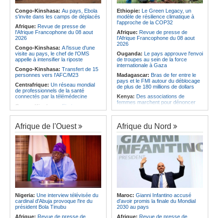
régimes juridiques les plus complets
Angola:
La nouvelle loi renforce la
du continent
protection des institutions contre les
Congo-Kinshasa:
Au pays, Ebola
Ethiopie:
Le Green Legacy, un
cyberattaques, selon Mário Oliveira
s'invite dans les camps de déplacés
modèle de résilience climatique à
Afrique:
AfroBasket U18 (F) - Le
l'approche de la COP32
Sénégal craque au 3e quart-temps
Angola:
Le pays criminalise la
Afrique:
Revue de presse de
et s'incline face à la Tunisie (44-43)
diffusion de fausses informations
l'Afrique Francophone du 08 aout
Afrique:
Revue de presse de
sur Internet
2026
l'Afrique Francophone du 08 aout
2026
Congo-Kinshasa:
A l'issue d'une
visite au pays, le chef de l'OMS
Ouganda:
Le pays approuve l'envoi
appelle à intensifier la riposte
de troupes au sein de la force
internationale à Gaza
Congo-Kinshasa:
Transfert de 15
personnes vers l'AFC/M23
Madagascar:
Bras de fer entre le
pays et le FMI autour du déblocage
Centrafrique:
Un réseau mondial
de plus de 180 millions de dollars
de professionnels de la santé
connectés par la télémédecine
Kenya:
Des associations de
femmes marchent pour dénoncer
Congo-Kinshasa:
Ebola au pays -
les disparitions forcées
Africa CDC mise sur les
communautés
Afrique:
La CEA renforce les
capacités des parlementaires de
Afrique de l'Ouest
Afrique du Nord
Afrique Centrale:
L'explosion de la
l'Afrique de l'Est
demande de viande de brousse
extermine la faune sauvage
Congo-Kinshasa:
Après l'accord
avec une branche des FDLR, les
Congo-Kinshasa:
Après l'accord
zones d'ombre persistent
avec une branche des FDLR, les
zones d'ombre persistent
Sud-Soudan:
Le pays à la croisée
des chemins, alerte l'ONU
Centrafrique:
Un gendarme détenu
par le groupe armé AAKG retrouve
Rwanda:
Rome et Kigali discutent
la liberté
d'une possible externalisation au
pays des procédures d'asile à
Rwanda:
Rome et Kigali discutent
destination de l'Italie
Nigeria:
Une interview télévisée du
Maroc:
Gianni Infantino accusé
d'une possible externalisation au
cardinal d'Abuja provoque l'ire du
d'avoir promis la finale du Mondial
pays des procédures d'asile à
Somalie:
Le camp de Galkayo
président Bola Tinubu
2030 au pays
destination de l'Italie
frappé par une violente attaque des
Forces du Puntland
Afrique:
Revue de presse de
Afrique:
Revue de presse de