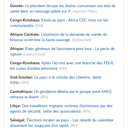
Guinée:
Le président dissipe les doutes concernant son état de
santé dans un message publié sur X
(Agenzia Fides)
Congo-Kinshasa:
Ebola au pays - Africa CDC mise sur les
communautés
(DW)
Afrique Centrale:
L'explosion de la demande de viande de
brousse extermine la faune sauvage
(SciDev.Net)
Afrique:
Etats généraux de l'assurance pour tous - Le pacte de
rupture
(Lejecos.com)
Congo-Kinshasa:
Après l'accord avec une branche des FDLR,
les zones d'ombre persistent
(RFI)
Sud-Soudan:
Le pays à la croisée des chemins, alerte
l'ONU
(RFI)
Centrafrique:
Un gendarme détenu par le groupe armé AAKG
retrouve la liberté
(RFI)
Libye:
Des travailleurs migrants victimes d'extorsions par des
agents de sécurité, selon des associations
(RFI)
Sénégal:
Élections locales au pays - Les retards du calendrier
alimentent les soupçons d'un report
(RFI)