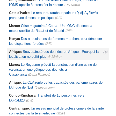
l'OMS appelle à intensifier la riposte
(UN News)
Cote d'Ivoire:
Le retour du tambour parleur «Djidji Ayôkwé»
prend une dimension politique
(RFI)
Maroc:
Crise migratoire à Ceuta - Une ONG dénonce la
responsabilité de Rabat et de Madrid
(RFI)
Kenya:
Des associations de femmes marchent pour dénoncer
les disparitions forcées
(RFI)
Afrique:
Souveraineté des données en Afrique - Pourquoi la
localisation ne suffit plus
(InfoWire)
Maroc:
Le Royaume prévoit la construction d'une usine de
valorisation énergétique des déchets à
Casablanca
(Daba Finance)
Afrique:
La CEA renforce les capacités des parlementaires de
l'Afrique de l'Est
(Lejecos.com)
Congo-Kinshasa:
Transfert de 15 personnes vers
l'AFC/M23
(DW)
Centrafrique:
Un réseau mondial de professionnels de la santé
connectés par la télémédecine
(MSF)