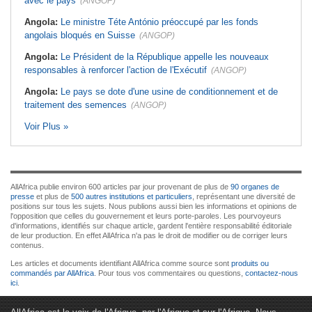
avec le pays
(ANGOP)
Angola:
Le ministre Téte António préoccupé par les fonds
angolais bloqués en Suisse
(ANGOP)
Angola:
Le Président de la République appelle les nouveaux
responsables à renforcer l'action de l'Exécutif
(ANGOP)
Angola:
Le pays se dote d'une usine de conditionnement et de
traitement des semences
(ANGOP)
Voir Plus »
AllAfrica publie environ 600 articles par jour provenant de plus de
90 organes de
presse
et plus de
500 autres institutions et particuliers
, représentant une diversité de
positions sur tous les sujets. Nous publions aussi bien les informations et opinions de
l'opposition que celles du gouvernement et leurs porte-paroles. Les pourvoyeurs
d'informations, identifiés sur chaque article, gardent l'entière responsabilité éditoriale
de leur production. En effet AllAfrica n'a pas le droit de modifier ou de corriger leurs
contenus.
Les articles et documents identifiant AllAfrica comme source sont
produits ou
commandés par AllAfrica
. Pour tous vos commentaires ou questions,
contactez-nous
ici
.