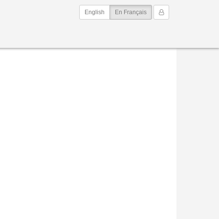
(current)
Mon Compte
English
En Français