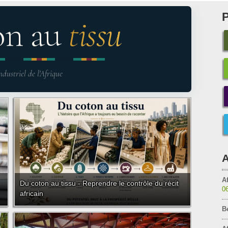
on au
tissu
ndustriel de l'Afrique
A
Af
Du coton au tissu - Reprendre le contrôle du récit
0
africain
B