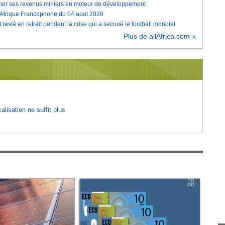
rmer ses revenus miniers en moteur de développement
'Afrique Francophone du 04 aout 2026
 resté en retrait pendant la crise qui a secoué le football mondial
Plus de allAfrica.com »
lisation ne suffit plus