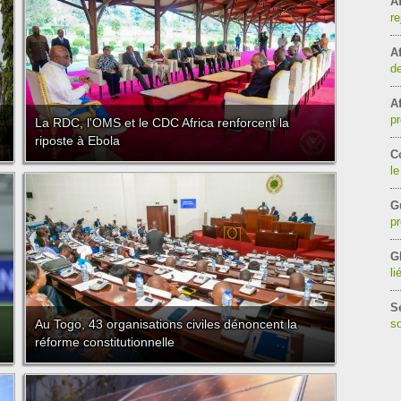
Af
re
Af
de
Af
pr
La RDC, l'OMS et le CDC Africa renforcent la
riposte à Ebola
C
le
G
pr
G
li
S
Au Togo, 43 organisations civiles dénoncent la
so
réforme constitutionnelle