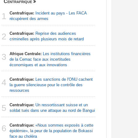
Centrafrique
Finance
Centrafrique:
Incident au pays - Les FACA
Congo-Br
1
1
récupèrent des armes
Des jeune
Centrafrique:
Reprise des audiences
Afrique d
2
2
criminelles après plusieurs mois de retard
préparati
confondu
Afrique Centrale:
Les institutions financières
3
Gabon:
L
de la Cemac face aux incertitudes
3
du PIB apr
économiques et aux innovations
920 millio
Centrafrique:
Les sanctions de l'ONU cachent
4
Sénégal
la guerre silencieuse pour le contrôle des
4
la Commiss
ressources
d'exercic
Centrafrique:
Un ressortissant suisse et un
5
Afrique d
soldat tués dans une attaque au nord de Bangui
5
leçon. L'A
Centrafrique:
«Nous sommes exposés à cette
6
Madagas
épidémie», la peur de la population de Bokassi
6
provoque 
face au choléra