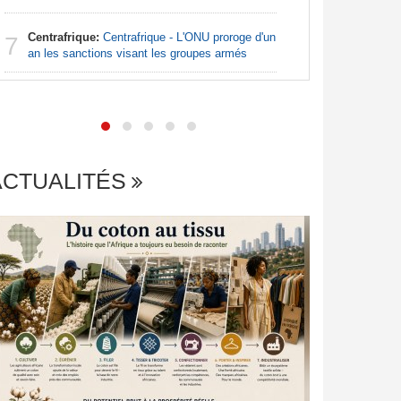
Centrafrique:
Centrafrique - L'ONU proroge d'un
Maroc:
É
7
7
an les sanctions visant les groupes armés
investiss
ACTUALITÉS