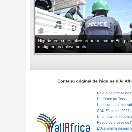
Nigeria: Vers une police propre à chaque État pou
endiguer les enlèvements
Contenu original de l'équipe d'AllAf
Revue de presse de l
Du Coton au Tissu - L'
Une revalorisation sa
CAN Féminine 2026 - C
Une nouvelle récolte d
Revue de presse de l
L'IA alimente désorma