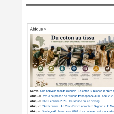
Afrique de l'Ouest:
Le Bénin nous donne
7
leçon. L'Afrique Francophone devrait l'éco
cès des trois
astef pour offense au
Afrique
Kenya:
Une nouvelle récolte d'espoir - Le coton Bt relance la filière cotonnière à Lam
Afrique:
Revue de presse de l'Afrique francophone du 05 août 202
Afrique:
CAN Féminine 2026 - Ce silence qui en dit long
Afrique:
CAN féminine - La Côte d'Ivoire affrontera l'Algérie et le Maroc fera face à l'Afrique du Sud en quarts
Afrique:
Sondage Afrobarometer 2026 - Le continent, entre ouverture commerciale et défiance migratoir