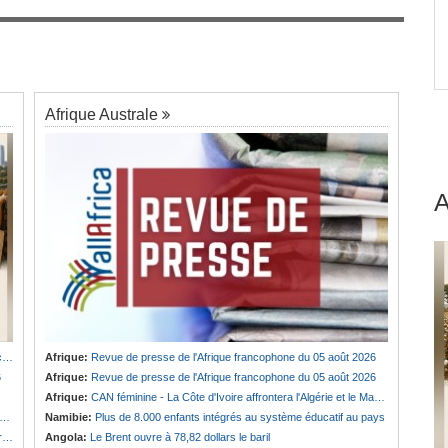
 une
Gabon:
La dette du pays devrait atteindre 94 %
7
uter.
du PIB après l'émission d'un euro-obligataire de
920 millions de dollars
Afrique Australe
u
Afrique:
Revue de presse de l'Afrique francophone du 05 août 2026
6
Afrique:
Revue de presse de l'Afrique francophone du 05 août 2026
Afrique:
CAN féminine - La Côte d'Ivoire affrontera l'Algérie et le Maroc fera face à l'Afrique du Sud en quarts
Namibie:
Plus de 8.000 enfants intégrés au système éducatif au pays
e
Angola:
Le Brent ouvre à 78,82 dollars le baril