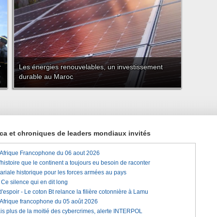
r
Les énergies renouvelables, un investissement
durable au Maroc
rica et chroniques de leaders mondiaux invités
'Afrique Francophone du 06 aout 2026
histoire que le continent a toujours eu besoin de raconter
lariale historique pour les forces armées au pays
e silence qui en dit long
'espoir - Le coton Bt relance la filière cotonnière à Lamu
'Afrique francophone du 05 août 2026
is plus de la moitié des cybercrimes, alerte INTERPOL