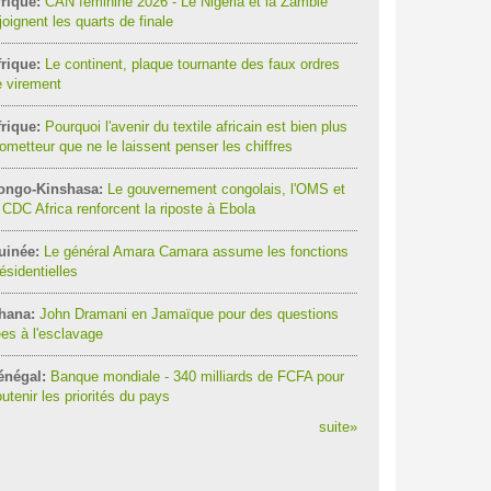
rique:
CAN féminine 2026 - Le Nigeria et la Zambie
joignent les quarts de finale
rique:
Le continent, plaque tournante des faux ordres
 virement
rique:
Pourquoi l'avenir du textile africain est bien plus
ometteur que ne le laissent penser les chiffres
ongo-Kinshasa:
Le gouvernement congolais, l'OMS et
 CDC Africa renforcent la riposte à Ebola
uinée:
Le général Amara Camara assume les fonctions
ésidentielles
hana:
John Dramani en Jamaïque pour des questions
ées à l'esclavage
énégal:
Banque mondiale - 340 milliards de FCFA pour
utenir les priorités du pays
suite
»