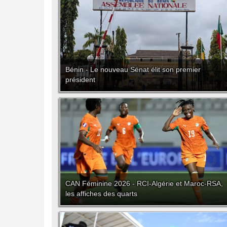
Bénin - Le nouveau Sénat élit son premier
président
CAN Féminine 2026 - RCI-Algérie et Maroc-RSA,
les affiches des quarts