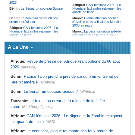
digitalisation au coeur des réformes
éthiopienne appelle à une
2026
Afrique:
CAN féminine 2026 - Le
!
mobilisation accrue des ressources
Bénin:
Le Sénat, un couteau Suisse
Nigeria et la Zambie rejoignent les
locales en Afrique
?
quarts de finale
Bénin:
Le nouveau Sénat élit son
Maroc:
Gianni Infantino accusé
premier président
d'avoir promis la finale du Mondial
2030 au pays
Afrique:
CAN féminine 2026 - Le
Nigeria et la Zambie rejoignent les
Maroc:
La désinformation a-t-elle
quarts de finale
déclenché la crise de Ceuta ?
Afrique:
Le continent, plaque
Afrique:
L'essor historique de
tournante des faux ordres de
l'Éthiopie met à mal la campagne
A La Une
virement
d'hostilité menée par Le Caire
Guinée:
Le général Amara Camara
Algérie:
France - L'affaire Mehdi
assume les fonctions présidentielles
Laribi relance la coopération
Afrique:
Revue de presse de l'Afrique Francophone du 06 aout
policière contre le narcotrafic
Ghana:
John Dramani en Jamaïque
2026
(allAfrica)
pour des questions liées à
Afrique:
L'Angola participe à la 21e
l'esclavage
réunion du Partenariat Afrique-
Monde arabe au Caire
Bénin:
Patrice Talon prend la présidence du premier Sénat de
Sénégal:
Banque mondiale - 340
milliards de FCFA pour soutenir les
Tunisie:
Au pays - 6 morts et 18
l'ère bicamérale
(allAfrica)
priorités du pays
blessés dans un grave accident de
la route
Mali:
Achat d'un avion présidentiel -
Bénin:
Le Sénat, un couteau Suisse ?
(allAfrica)
La Cour suprême confirme la
Tunisie:
Une maison entièrement
condamnation de l'ex-ministre de
calcinée à Moknine après le
Tanzanie:
Le textile au cœur de la relance de la filière
l'Économie
rétablissement du courant
coton
(Bird Story Agency)
Afrique:
CAN féminine 2026 - Le Nigeria et la Zambie rejoignent
les quarts de finale
(APS)
Afrique:
Le continent, plaque tournante des faux ordres de