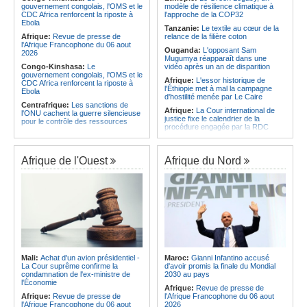
gouvernement congolais, l'OMS et le
modèle de résilience climatique à
Afrique:
Le Forum de
Angola:
La WAS-AC souhaite
CDC Africa renforcent la riposte à
l'approche de la COP32
l'entrepreneuriat de Sept Afrique se
collaborer avec le pays pour
Ebola
veut une plateforme de mobilisation
stimuler l'aquaculture
Tanzanie:
Le textile au cœur de la
des investissements
Afrique:
Revue de presse de
relance de la filière coton
l'Afrique Francophone du 06 aout
Ouganda:
L'opposant Sam
2026
Mugumya réapparaît dans une
Congo-Kinshasa:
Le
vidéo après un an de disparition
gouvernement congolais, l'OMS et le
Afrique:
L'essor historique de
CDC Africa renforcent la riposte à
l'Éthiopie met à mal la campagne
Ebola
d'hostilité menée par Le Caire
Centrafrique:
Les sanctions de
Afrique:
La Cour international de
l'ONU cachent la guerre silencieuse
justice fixe le calendrier de la
pour le contrôle des ressources
procédure engagée par la RDC
Congo-Kinshasa:
Un bateau sous
contre le Rwanda
surveillance sanitaire à Bende-
Soudan:
Le pays échange avec le
Bende
président de l'UA sur l'évolution de la
Afrique de l'Ouest
Afrique du Nord
Afrique:
La Cour international de
situation et la visite du Conseil de
justice fixe le calendrier de la
paix à Khartoum
procédure engagée par la RDC
Ethiopie:
Addis-Abeba - L'église
contre le Rwanda
d'Afrique lance officiellement son
Afrique:
Visite du Président de la
'cheminement' vers la grande
République et de la Première Dame
Assemblée de 2028
à Yamoussoukro
Afrique de l'Est:
Le pari du régime
Afrique:
L'Angola participe à la 21e
érythréen - Pousser le Tigray vers
réunion du Partenariat Afrique-
une zone tampon dans le cadre
Monde arabe au Caire
d'une nouvelle guerre par
Mali:
Achat d'un avion présidentiel -
Maroc:
Gianni Infantino accusé
procuration
Gabon:
Quand une tribune redonne
La Cour suprême confirme la
d'avoir promis la finale du Mondial
espoir - Le témoignage bouleversant
Ethiopie:
Le Premier ministre Abiy
condamnation de l'ex-ministre de
2030 au pays
du Dr Alphonse Louma Eyougha
inaugure le nouveau terminal de
l'Économie
Afrique:
Revue de presse de
l'aéroport international de Bahir Dar
Congo-Kinshasa:
Plan stratégique
Afrique:
Revue de presse de
l'Afrique Francophone du 06 aout
triennal 2026-2028 - L'IGF place la
Afrique:
La Croix-Rouge
l'Afrique Francophone du 06 aout
2026