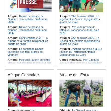
Afrique:
Revue de presse de
Afrique:
CAN féminine 2026 - Le
l'Afrique Francophone du 06 aout
Nigeria et la Zambie rejoignent les
2026
quarts de finale
Afrique:
Revue de presse de
Afrique:
Revue de presse de
l'Afrique Francophone du 06 aout
l'Afrique Francophone du 06 aout
2026
2026
Afrique:
CAN féminine 2026 - Le
Afrique:
CAN féminine 2026 - Le
Nigeria et la Zambie rejoignent les
Nigeria et la Zambie rejoignent les
quarts de finale
quarts de finale
Afrique:
Le continent, plaque
Afrique:
L'Angola participe à la 21e
tournante des faux ordres de
réunion du Partenariat Afrique-
virement
Monde arabe au Caire
Afrique:
Pourquoi l'avenir du textile
Congo-Kinshasa:
Hon Jacques
africain est bien plus prometteur que
Djoli annonce une forte participation
ne le laissent penser les chiffres
du pays à la Conférence des
présidents de parlements à Midrand
Afrique:
Les Africains en première
ligne face à la crise de la biodiversité
Angola:
Le paiement échelonné
Afrique Centrale
Afrique de l'Est
des services touristiques démarre
Afrique:
L'essor historique de
ce jeudi
l'Éthiopie met à mal la campagne
d'hostilité menée par Le Caire
Angola:
Jiu-jitsu - Le pays
décroche une troisième médaille à
Afrique:
La Cour international de
Abou Dabi
justice fixe le calendrier de la
procédure engagée par la RDC
Afrique:
Ju-Jitsu - La délégation
contre le Rwanda
angolaise reçue par l'ambassadeur
d'Angola aux Émirats arabes unis
Afrique:
Visite du Président de la
République et de la Première Dame
Angola:
Une expédition automobile
à Yamoussoukro
favorise le tourisme à Humpata
Congo-Kinshasa:
Le
Ethiopie:
Le Green Legacy, un