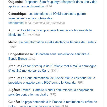
Ouganda:
L'opposant Sam Mugumya réapparaît dans une vidéo
après un an de disparition
(RFI)
Centrafrique:
Les sanctions de l'ONU cachent la guerre
silencieuse pour le contrôle des
ressources
(Les Dépêches de Brazzaville)
Afrique:
Les Africains en première ligne face à la crise de la
biodiversité
(UN News)
Maroc:
La désinformation a-t-elle déclenché la crise de Ceuta ?
(DW)
Congo-Kinshasa:
Un bateau sous surveillance sanitaire à
Bende-Bende
(DW)
Afrique:
L'essor historique de l'Éthiopie met à mal la campagne
d'hostilité menée par Le Caire
(ENA)
Afrique:
La Cour international de justice fixe le calendrier de la
procédure engagée par la RDC contre le Rwanda
(RFI)
Algérie:
France - L'affaire Mehdi Laribi relance la coopération
policière contre le narcotrafic
(RFI)
Guinée:
Le pays demande à la France la restitution du crâne de
Bokar Biro et de trois de ses proches
(RFI)