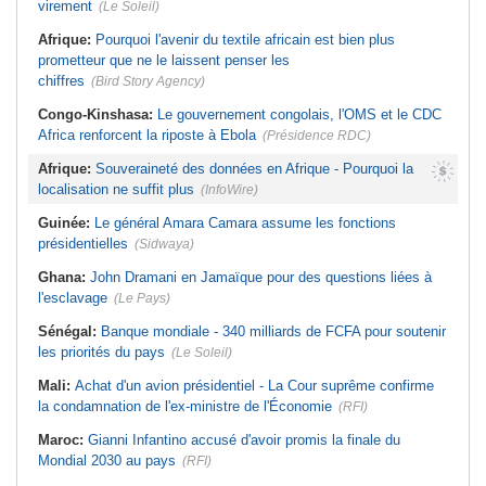
virement
(Le Soleil)
Afrique:
Pourquoi l'avenir du textile africain est bien plus
prometteur que ne le laissent penser les
chiffres
(Bird Story Agency)
Congo-Kinshasa:
Le gouvernement congolais, l'OMS et le CDC
Africa renforcent la riposte à Ebola
(Présidence RDC)
Afrique:
Souveraineté des données en Afrique - Pourquoi la
localisation ne suffit plus
(InfoWire)
Guinée:
Le général Amara Camara assume les fonctions
présidentielles
(Sidwaya)
Ghana:
John Dramani en Jamaïque pour des questions liées à
l'esclavage
(Le Pays)
Sénégal:
Banque mondiale - 340 milliards de FCFA pour soutenir
les priorités du pays
(Le Soleil)
Mali:
Achat d'un avion présidentiel - La Cour suprême confirme
la condamnation de l'ex-ministre de l'Économie
(RFI)
Maroc:
Gianni Infantino accusé d'avoir promis la finale du
Mondial 2030 au pays
(RFI)