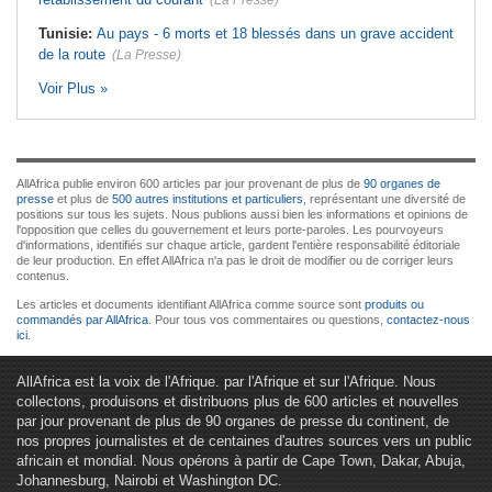
(La Presse)
Tunisie:
Au pays - 6 morts et 18 blessés dans un grave accident
de la route
(La Presse)
Voir Plus »
AllAfrica publie environ 600 articles par jour provenant de plus de
90 organes de
presse
et plus de
500 autres institutions et particuliers
, représentant une diversité de
positions sur tous les sujets. Nous publions aussi bien les informations et opinions de
l'opposition que celles du gouvernement et leurs porte-paroles. Les pourvoyeurs
d'informations, identifiés sur chaque article, gardent l'entière responsabilité éditoriale
de leur production. En effet AllAfrica n'a pas le droit de modifier ou de corriger leurs
contenus.
Les articles et documents identifiant AllAfrica comme source sont
produits ou
commandés par AllAfrica
. Pour tous vos commentaires ou questions,
contactez-nous
ici
.
AllAfrica est la voix de l'Afrique. par l'Afrique et sur l'Afrique. Nous
collectons, produisons et distribuons plus de 600 articles et nouvelles
par jour provenant de plus de 90 organes de presse du continent, de
nos propres journalistes et de centaines d'autres sources vers un public
africain et mondial. Nous opérons à partir de Cape Town, Dakar, Abuja,
Johannesburg, Nairobi et Washington DC.