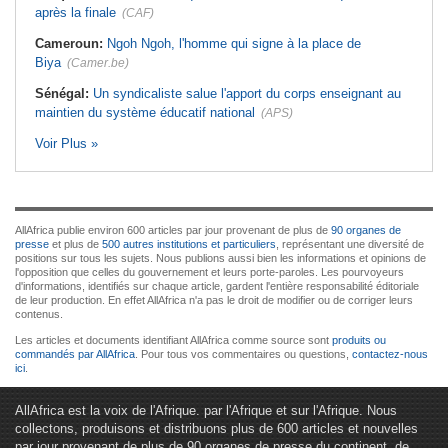
après la finale
(CAF)
Cameroun:
Ngoh Ngoh, l'homme qui signe à la place de
Biya
(Camer.be)
Sénégal:
Un syndicaliste salue l'apport du corps enseignant au
maintien du système éducatif national
(APS)
Voir Plus »
AllAfrica publie environ 600 articles par jour provenant de plus de
90 organes de
presse
et plus de
500 autres institutions et particuliers
, représentant une diversité de
positions sur tous les sujets. Nous publions aussi bien les informations et opinions de
l'opposition que celles du gouvernement et leurs porte-paroles. Les pourvoyeurs
d'informations, identifiés sur chaque article, gardent l'entière responsabilité éditoriale
de leur production. En effet AllAfrica n'a pas le droit de modifier ou de corriger leurs
contenus.
Les articles et documents identifiant AllAfrica comme source sont
produits ou
commandés par AllAfrica
. Pour tous vos commentaires ou questions,
contactez-nous
ici
.
AllAfrica est la voix de l'Afrique. par l'Afrique et sur l'Afrique. Nous
collectons, produisons et distribuons plus de 600 articles et nouvelles
par jour provenant de plus de 90 organes de presse du continent, de