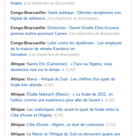
finales
(Les Dépêches de Brazzaville)
Congo-Brazzaville:
Santé publique - Ollombo réceptionne son
hôpital de référence
(Les Dépêches de Brazzaville)
Congo-Brazzaville:
Distinction - Darrel Ornelle Elion Assiana
promue maître-assistant Cames
(Les Dépêches de Brazzaville)
Congo-Brazzaville:
Lutte contre les épidémies - Les employés
de la maison de retraite Kambissi en
formation
(Les Dépêches de Brazzaville)
Afrique:
Naomi Eto (Cameroun) - « Face au Nigeria, nous
donnerons tout sur le terrain. »
(CAF)
Afrique:
Maroc - Afrique du Sud - Les chiffres d'un quart de
finale très attendu
(CAF)
Afrique:
Élodie Nakkach (Maroc) - « La finale de 2022, on
l'utilise comme une expérience pour aller de l'avant »
(CAF)
Afrique:
Les statistiques clés avant le quart de finale entre la
Côte d'Ivoire et l'Algérie
(CAF)
Afrique:
Côte d'Ivoire - Algérie, un duel de contrastes
(CAF)
Afrique:
Le Maroc et l'Afrique du Sud se retrouvent quatre ans