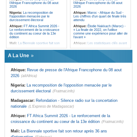
l'Afrique Francophone du 08 aout
l'Afrique Francophone du 08 aout
2026
2026
Nigeria:
La recomposition de
Afrique:
Maroc - Afrique du Sud -
l'opposition menacée par le
Les chiffres d'un quart de finale très
durcissement électoral
attendu
Afrique:
FT Africa Summit 2026 -
Afrique:
Élodie Nakkach (Maroc) -
Le renforcement de la croissance
« La finale de 2022, on l'utilise
du continent au coeur de la 13e
comme une expérience pour aller de
édition
l'avant »
Mali:
La Biennale sportive fait son
Afrique:
Les statistiques clés avant
retour après 36 ans d'interruption
le quart de finale entre la Côte
d'Ivoire et l'Algérie
Afrique de l'Ouest:
Marché
A La Une
financier régional - Un bon plant
Afrique:
Le Maroc et l'Afrique du
pour le secteur agricole
Sud se retrouvent quatre ans après
la finale
Sénégal:
FERA - La DG sortante
Afrique:
Revue de presse de l'Afrique Francophone du 08 aout
revendique un redressement
Afrique:
Côte d'Ivoire - Algérie, un
financier du fonds
duel de contrastes
2026
(allAfrica)
Sénégal:
Affaire d'actes contre
Afrique:
AfroBasket U18 - Le
nature - Le procureur du TGI de
Sénégal bat la Tunisie et prend le
Nigeria:
La recomposition de l'opposition menacée par le
Pikine-Guédiawaye interjette appel
quart
durcissement électoral
de l'ordonnance de non-lieu partiel et
(Fratmat.info)
Tunisie:
Enseignement supérieur -
de renvoi de plusieurs prévenus
Le pays lance son premier master
Madagascar:
Refondation - Silence radio sur la concertation
Sénégal:
FERA - Priorité à
interconnecté « One Health »
l'économie de la préservation,
nationale
(L'Express de Madagascar)
Tunisie:
La CCI de Tunis lance le
Cheikh Dieng décline sa vision
pôle « SPEEDUP » pour propulser
Sénégal:
Cheikh Dieng définit ses
les startups à l'international
Afrique:
FT Africa Summit 2026 - Le renforcement de la
axes prioritaires pour restructurer le
croissance du continent au coeur de la 13e édition
Fonds d'entretien routier autonome
(Fratmat.info)
Mali:
La Biennale sportive fait son retour après 36 ans
d'interruption