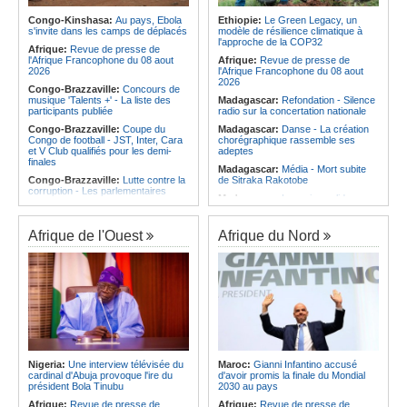
membre de la Commission de
d'Ivoire et l'Algérie
législation de l'ACNOA
Congo-Kinshasa:
Au pays, Ebola
Ethiopie:
Le Green Legacy, un
Afrique:
Le Maroc et l'Afrique du
s'invite dans les camps de déplacés
modèle de résilience climatique à
Angola:
Plus de 20 oeuvres
Sud se retrouvent quatre ans après
l'approche de la COP32
exposées pour l'anniversaire de
Afrique:
Revue de presse de
la finale
Kaniaki Cultural
l'Afrique Francophone du 08 aout
Afrique:
Revue de presse de
Afrique:
Côte d'Ivoire - Algérie, un
2026
l'Afrique Francophone du 08 aout
duel de contrastes
2026
Congo-Brazzaville:
Concours de
musique 'Talents +' - La liste des
Madagascar:
Refondation - Silence
participants publiée
radio sur la concertation nationale
Congo-Brazzaville:
Coupe du
Madagascar:
Danse - La création
Congo de football - JST, Inter, Cara
chorégraphique rassemble ses
et V Club qualifiés pour les demi-
adeptes
finales
Madagascar:
Média - Mort subite
Congo-Brazzaville:
Lutte contre la
de Sitraka Rakotobe
corruption - Les parlementaires
Madagascar:
Les reins solides
sensibilisés
Madagascar:
Vol à la tire - Un
Congo-Brazzaville:
Santé publique
groupe de six femmes se retrouve
- Ollombo réceptionne son hôpital de
Afrique de l'Ouest
Afrique du Nord
en prison
référence
Madagascar:
Athlétisme - 100
Congo-Brazzaville:
Lutte contre
mètres - Junior Tsiravay et Zo
les épidémies - Les employés de la
Rakotonary co-champions
maison de retraite Kambissi en
formation
Madagascar:
Hasina
Rakotondramiara, Président du
Congo-Brazzaville:
Distinction -
Rouge - « Aucun retour
Darrel Ornelle Elion Assiana promue
d'investissement pour les petits
maître-assistant Cames
clubs »
Afrique:
Naomi Eto (Cameroun) - «
Madagascar:
Agroalimentaire - Les
Face au Nigeria, nous donnerons
Nigeria:
Une interview télévisée du
Maroc:
Gianni Infantino accusé
boissons locales conquièrent le
tout sur le terrain. »
cardinal d'Abuja provoque l'ire du
d'avoir promis la finale du Mondial
marché
président Bola Tinubu
2030 au pays
Cameroun:
Ngoh Ngoh, l'homme
qui signe à la place de Biya
Afrique:
Revue de presse de
Afrique:
Revue de presse de