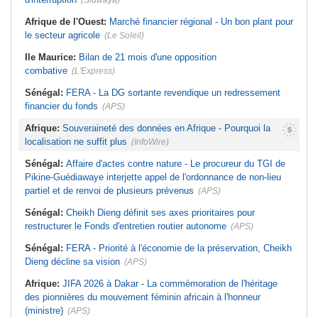
(Sidwaya)
Afrique de l'Ouest:
Marché financier régional - Un bon plant pour
le secteur agricole
(Le Soleil)
Ile Maurice:
Bilan de 21 mois d'une opposition
combative
(L'Express)
Sénégal:
FERA - La DG sortante revendique un redressement
financier du fonds
(APS)
Afrique:
Souveraineté des données en Afrique - Pourquoi la
localisation ne suffit plus
(InfoWire)
Sénégal:
Affaire d'actes contre nature - Le procureur du TGI de
Pikine-Guédiawaye interjette appel de l'ordonnance de non-lieu
partiel et de renvoi de plusieurs prévenus
(APS)
Sénégal:
Cheikh Dieng définit ses axes prioritaires pour
restructurer le Fonds d'entretien routier autonome
(APS)
Sénégal:
FERA - Priorité à l'économie de la préservation, Cheikh
Dieng décline sa vision
(APS)
Afrique:
JIFA 2026 à Dakar - La commémoration de l'héritage
des pionnières du mouvement féminin africain à l'honneur
(ministre)
(APS)