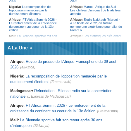
2026
2026
discret de Bel-Air face au vacarme
Nigeria:
La recomposition de
Afrique:
Maroc - Afrique du Sud -
de Port-Louis
l'opposition menacée par le
Les chiffres d'un quart de finale très
durcissement électoral
attendu
Afrique:
FT Africa Summit 2026 -
Afrique:
Élodie Nakkach (Maroc) -
Le renforcement de la croissance
« La finale de 2022, on l'utilise
du continent au coeur de la 13e
comme une expérience pour aller de
édition
l'avant »
Mali:
La Biennale sportive fait son
Afrique:
Les statistiques clés avant
retour après 36 ans d'interruption
le quart de finale entre la Côte
d'Ivoire et l'Algérie
Afrique de l'Ouest:
Marché
A La Une
financier régional - Un bon plant
Afrique:
Le Maroc et l'Afrique du
pour le secteur agricole
Sud se retrouvent quatre ans après
la finale
Afrique de l'Ouest:
Terrorisme,
Afrique:
Revue de presse de l'Afrique Francophone du 09 aout
armes légères - L'ONU tire la
Afrique:
Côte d'Ivoire - Algérie, un
sonnette d'alarme
duel de contrastes
2026
(allAfrica)
Sénégal:
FERA - La DG sortante
Afrique:
AfroBasket U18 - Le
revendique un redressement
Sénégal bat la Tunisie et prend le
Nigeria:
La recomposition de l'opposition menacée par le
financier du fonds
quart
durcissement électoral
(Fratmat.info)
Sénégal:
Affaire d'actes contre
Tunisie:
Enseignement supérieur -
nature - Le procureur du TGI de
Le pays lance son premier master
Madagascar:
Refondation - Silence radio sur la concertation
Pikine-Guédiawaye interjette appel
interconnecté « One Health »
de l'ordonnance de non-lieu partiel et
nationale
(L'Express de Madagascar)
Tunisie:
La CCI de Tunis lance le
de renvoi de plusieurs prévenus
pôle « SPEEDUP » pour propulser
Sénégal:
FERA - Priorité à
les startups à l'international
Afrique:
FT Africa Summit 2026 - Le renforcement de la
l'économie de la préservation,
croissance du continent au coeur de la 13e édition
Cheikh Dieng décline sa vision
(Fratmat.info)
Mali:
La Biennale sportive fait son retour après 36 ans
d'interruption
(Sidwaya)