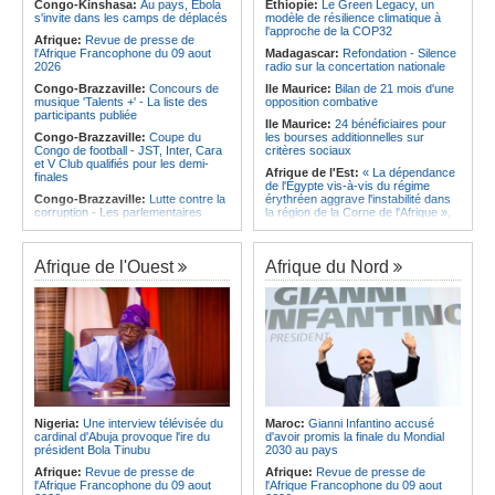
l'Amitié
Congo-Kinshasa:
Au pays, Ebola
Ethiopie:
Le Green Legacy, un
Afrique:
Le Maroc et l'Afrique du
s'invite dans les camps de déplacés
modèle de résilience climatique à
Angola:
Le MAT organise la
Sud se retrouvent quatre ans après
l'approche de la COP32
troisième édition de la Semaine du
Afrique:
Revue de presse de
la finale
développement local à Namibe
l'Afrique Francophone du 09 aout
Madagascar:
Refondation - Silence
Afrique:
Côte d'Ivoire - Algérie, un
2026
radio sur la concertation nationale
duel de contrastes
Congo-Brazzaville:
Concours de
Ile Maurice:
Bilan de 21 mois d'une
musique 'Talents +' - La liste des
opposition combative
participants publiée
Ile Maurice:
24 bénéficiaires pour
Congo-Brazzaville:
Coupe du
les bourses additionnelles sur
Congo de football - JST, Inter, Cara
critères sociaux
et V Club qualifiés pour les demi-
Afrique de l'Est:
« La dépendance
finales
de l'Égypte vis-à-vis du régime
Congo-Brazzaville:
Lutte contre la
érythréen aggrave l'instabilité dans
corruption - Les parlementaires
la région de la Corne de l'Afrique »,
sensibilisés
selon le RSADO
Congo-Brazzaville:
Santé publique
Ethiopie:
Le peuple oromo s'est
- Ollombo réceptionne son hôpital de
historiquement opposé à des
Afrique de l'Ouest
Afrique du Nord
référence
systèmes administratifs défaillants
Congo-Brazzaville:
Lutte contre
Ethiopie:
« Le renforcement des
les épidémies - Les employés de la
capacités de l'armée de l'air
maison de retraite Kambissi en
éthiopienne consolide la dissuasion
formation
nationale », déclare le commandant
en second
Congo-Brazzaville:
Distinction -
Darrel Ornelle Elion Assiana promue
Afrique de l'Est:
« Les dirigeants
maître-assistant Cames
érythréens font obstacle à la stabilité
et au développement de la région »,
Afrique:
Naomi Eto (Cameroun) - «
selon un professeur de l'université
Face au Nigeria, nous donnerons
Nigeria:
Une interview télévisée du
Maroc:
Gianni Infantino accusé
d'Uppsala
tout sur le terrain. »
cardinal d'Abuja provoque l'ire du
d'avoir promis la finale du Mondial
Ile Maurice:
Dharam Gokhool -
président Bola Tinubu
2030 au pays
Cameroun:
Ngoh Ngoh, l'homme
«Kan mo vinn prezidan mo pa okip
qui signe à la place de Biya
Afrique:
Revue de presse de
Afrique:
Revue de presse de
mo sekirite»
l'Afrique Francophone du 09 aout
l'Afrique Francophone du 09 aout
Ile Maurice:
Chetan Baboolall - Le