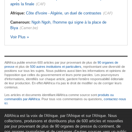
après la finale
(CAF)
Afrique:
Côte d'Ivoire - Algérie, un duel de contrastes
(CAF)
Cameroun:
Ngoh Ngoh, l'homme qui signe à la place de
Biya
(Camer.be)
Voir Plus »
AllAfrica publie environ 600 articles par jour provenant de plus de
90 organes de
presse
et plus de
500 autres institutions et particuliers
, représentant une diversité de
positions sur tous les sujets. Nous publions aussi bien les informations et opinions de
l'opposition que celles du gouvernement et leurs porte-paroles. Les pourvoyeurs
d'informations, identifiés sur chaque article, gardent l'entière responsabilité éditoriale
de leur production. En effet AllAfrica n'a pas le droit de modifier ou de corriger leurs
contenus.
Les articles et documents identifiant AllAfrica comme source sont
produits ou
commandés par AllAfrica
. Pour tous vos commentaires ou questions,
contactez-nous
ici
.
AllAfrica est la voix de l'Afrique. par l'Afrique et sur l'Afrique. Nous
collectons, produisons et distribuons plus de 600 articles et nouvelles
par jour provenant de plus de 90 organes de presse du continent, de
nos propres journalistes et de centaines d'autres sources vers un public