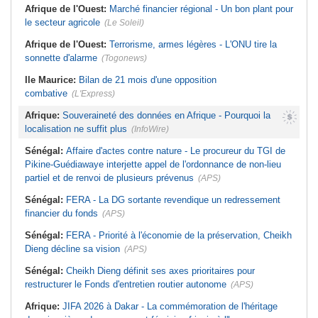
Afrique de l'Ouest:
Marché financier régional - Un bon plant pour
le secteur agricole
(Le Soleil)
Afrique de l'Ouest:
Terrorisme, armes légères - L'ONU tire la
sonnette d'alarme
(Togonews)
Ile Maurice:
Bilan de 21 mois d'une opposition
combative
(L'Express)
Afrique:
Souveraineté des données en Afrique - Pourquoi la
localisation ne suffit plus
(InfoWire)
Sénégal:
Affaire d'actes contre nature - Le procureur du TGI de
Pikine-Guédiawaye interjette appel de l'ordonnance de non-lieu
partiel et de renvoi de plusieurs prévenus
(APS)
Sénégal:
FERA - La DG sortante revendique un redressement
financier du fonds
(APS)
Sénégal:
FERA - Priorité à l'économie de la préservation, Cheikh
Dieng décline sa vision
(APS)
Sénégal:
Cheikh Dieng définit ses axes prioritaires pour
restructurer le Fonds d'entretien routier autonome
(APS)
Afrique:
JIFA 2026 à Dakar - La commémoration de l'héritage