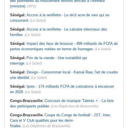
des pionnières du mouvement féminin africain à l'honneur
(ministre)
(APS)
Sénégal:
Accros à la reniflette - Le récit acre de vies qui se
consument
(Le Soleil)
Sénégal:
Accros à la reniflette - Le calvaire silencieux des
familles
(Le Soleil)
Sénégal:
Impact des feux de brousse - 499 milliards de FCFA de
pertes économiques notées en terme de fourrages
(Le Soleil)
Sénégal:
Prix de la viande - Une instabilité qui
interroge
(Le Soleil)
Sénégal:
Design - Consommer local - Kamal Raw, l'art de coudre
une identité
(Le Soleil)
Sénégal:
Ipres - 174 milliards FCFA de cotisations à encaisser
en 2026
(Le Soleil)
Congo-Brazzaville:
Concours de musique 'Talents +' - La liste
des participants publiée
(Les Dépêches de Brazzaville)
Congo-Brazzaville:
Coupe du Congo de football - JST, Inter,
Cara et V Club qualifiés pour les demi-
finales
(Les Dépêches de Brazzaville)