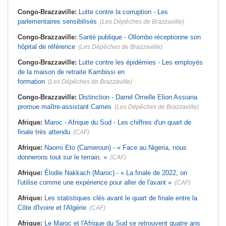
Congo-Brazzaville:
Lutte contre la corruption - Les
parlementaires sensibilisés
(Les Dépêches de Brazzaville)
Congo-Brazzaville:
Santé publique - Ollombo réceptionne son
hôpital de référence
(Les Dépêches de Brazzaville)
Congo-Brazzaville:
Lutte contre les épidémies - Les employés
de la maison de retraite Kambissi en
formation
(Les Dépêches de Brazzaville)
Congo-Brazzaville:
Distinction - Darrel Ornelle Elion Assiana
promue maître-assistant Cames
(Les Dépêches de Brazzaville)
Afrique:
Maroc - Afrique du Sud - Les chiffres d'un quart de
finale très attendu
(CAF)
Afrique:
Naomi Eto (Cameroun) - « Face au Nigeria, nous
donnerons tout sur le terrain. »
(CAF)
Afrique:
Élodie Nakkach (Maroc) - « La finale de 2022, on
l'utilise comme une expérience pour aller de l'avant »
(CAF)
Afrique:
Les statistiques clés avant le quart de finale entre la
Côte d'Ivoire et l'Algérie
(CAF)
Afrique:
Le Maroc et l'Afrique du Sud se retrouvent quatre ans