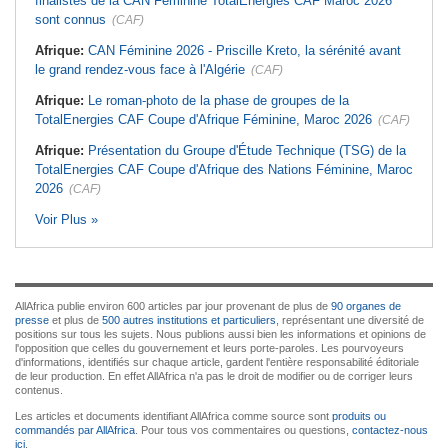
finalistes de la CAN Féminine TotalEnergies CAF Maroc 2026
sont connus
(CAF)
Afrique:
CAN Féminine 2026 - Priscille Kreto, la sérénité avant
le grand rendez-vous face à l'Algérie
(CAF)
Afrique:
Le roman-photo de la phase de groupes de la
TotalEnergies CAF Coupe d'Afrique Féminine, Maroc 2026
(CAF)
Afrique:
Présentation du Groupe d'Étude Technique (TSG) de la
TotalEnergies CAF Coupe d'Afrique des Nations Féminine, Maroc
2026
(CAF)
Voir Plus »
AllAfrica publie environ 600 articles par jour provenant de plus de
90 organes de
presse
et plus de
500 autres institutions et particuliers
, représentant une diversité de
positions sur tous les sujets. Nous publions aussi bien les informations et opinions de
l'opposition que celles du gouvernement et leurs porte-paroles. Les pourvoyeurs
d'informations, identifiés sur chaque article, gardent l'entière responsabilité éditoriale
de leur production. En effet AllAfrica n'a pas le droit de modifier ou de corriger leurs
contenus.
Les articles et documents identifiant AllAfrica comme source sont
produits ou
commandés par AllAfrica
. Pour tous vos commentaires ou questions,
contactez-nous
ici
.