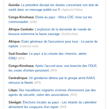
Guinée:
Le président dissipe les doutes concernant son état de
santé dans un message publié sur X
(Agenzia Fides)
Congo-Kinshasa:
Ebola au pays - Africa CDC mise sur les
communautés
(DW)
Afrique Centrale:
L'explosion de la demande de viande de
brousse extermine la faune sauvage
(SciDev.Net)
Afrique:
Etats généraux de l'assurance pour tous - Le pacte de
rupture
(Lejecos.com)
Sud-Soudan:
Le pays à la croisée des chemins, alerte
l'ONU
(RFI)
Congo-Kinshasa:
Après l'accord avec une branche des FDLR,
les zones d'ombre persistent
(RFI)
Centrafrique:
Un gendarme détenu par le groupe armé AAKG
retrouve la liberté
(RFI)
Libye:
Des travailleurs migrants victimes d'extorsions par des
agents de sécurité, selon des associations
(RFI)
Sénégal:
Élections locales au pays - Les retards du calendrier
alimentent les soupçons d'un report
(RFI)