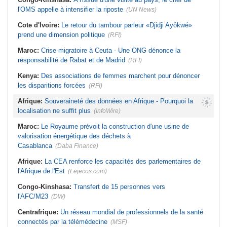
l'OMS appelle à intensifier la riposte
(UN News)
Cote d'Ivoire:
Le retour du tambour parleur «Djidji Ayôkwé»
prend une dimension politique
(RFI)
Maroc:
Crise migratoire à Ceuta - Une ONG dénonce la
responsabilité de Rabat et de Madrid
(RFI)
Kenya:
Des associations de femmes marchent pour dénoncer
les disparitions forcées
(RFI)
Afrique:
Souveraineté des données en Afrique - Pourquoi la
localisation ne suffit plus
(InfoWire)
Maroc:
Le Royaume prévoit la construction d'une usine de
valorisation énergétique des déchets à
Casablanca
(Daba Finance)
Afrique:
La CEA renforce les capacités des parlementaires de
l'Afrique de l'Est
(Lejecos.com)
Congo-Kinshasa:
Transfert de 15 personnes vers
l'AFC/M23
(DW)
Centrafrique:
Un réseau mondial de professionnels de la santé
connectés par la télémédecine
(MSF)