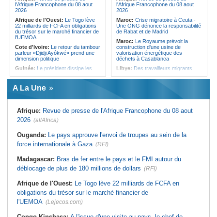
l'Afrique Francophone du 08 aout
l'Afrique Francophone du 08 aout
2026
2026
Afrique de l'Ouest:
Le Togo lève
Maroc:
Crise migratoire à Ceuta -
22 milliards de FCFA en obligations
Une ONG dénonce la responsabilité
du trésor sur le marché financier de
de Rabat et de Madrid
l'UEMOA
Maroc:
Le Royaume prévoit la
Cote d'Ivoire:
Le retour du tambour
construction d'une usine de
parleur «Djidji Ayôkwé» prend une
valorisation énergétique des
dimension politique
déchets à Casablanca
Guinée:
Le président dissipe les
Libye:
Des travailleurs migrants
doutes concernant son état de
victimes d'extorsions par des
santé dans un message publié sur X
agents de sécurité, selon des
associations
A La Une
Afrique:
Etats généraux de
l'assurance pour tous - Le pacte de
Afrique:
CAN féminine 2026 - Les
rupture
huit nations qualifiés pour les quarts
de finale
Afrique:
Revue de presse de l'Afrique Francophone du 08 aout
Sénégal:
Élections locales au pays
- Les retards du calendrier
Afrique:
Revue de presse de
2026
(allAfrica)
alimentent les soupçons d'un report
l'Afrique francophone du 07 août
2026
Mali:
10 ressortissants chinois ont
Ouganda:
Le pays approuve l'envoi de troupes au sein de la
été arrêtés pour l'ouverture d'un
Maroc:
Au-délà du communiqué -
force internationale à Gaza
casino clandestin
(RFI)
Ce que révèle le discours du
ministère de l'Intérieur sur la crise
Afrique:
Revue de presse de
de Sebta
Madagascar:
Bras de fer entre le pays et le FMI autour du
l'Afrique francophone du 07 août
2026
Afrique:
AfroBasket U18 (F) - Le
déblocage de plus de 180 millions de dollars
(RFI)
Sénégal craque au 3e quart-temps
Burkina Faso:
Lutte contre la
et s'incline face à la Tunisie (44-43)
mortalité maternelle - La SOGOB
Afrique de l'Ouest:
Le Togo lève 22 milliards de FCFA en
forme les sages-femmes à la
Tunisie:
Basket - Eliminatoires
obligations du trésor sur le marché financier de
prévention de l'hémorragie du post-
mondial Qatar 2027 - Second tour -
partum
La quatrième fenêtre à Radès !
l'UEMOA
(Lejecos.com)
Congo-Kinshasa:
A l'issue d'une visite au pays, le chef de