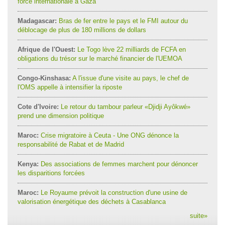
force internationale à Gaza
Madagascar:
Bras de fer entre le pays et le FMI autour du
déblocage de plus de 180 millions de dollars
Afrique de l'Ouest:
Le Togo lève 22 milliards de FCFA en
obligations du trésor sur le marché financier de l'UEMOA
Congo-Kinshasa:
A l'issue d'une visite au pays, le chef de
l'OMS appelle à intensifier la riposte
Cote d'Ivoire:
Le retour du tambour parleur «Djidji Ayôkwé»
prend une dimension politique
Maroc:
Crise migratoire à Ceuta - Une ONG dénonce la
responsabilité de Rabat et de Madrid
Kenya:
Des associations de femmes marchent pour dénoncer
les disparitions forcées
Maroc:
Le Royaume prévoit la construction d'une usine de
valorisation énergétique des déchets à Casablanca
suite
»