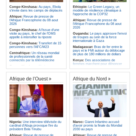
Sénégal craque au 3e quart-temps
Angola:
La nouvelle loi renforce la
et s'incline face à la Tunisie (44-43)
protection des institutions contre les
Congo-Kinshasa:
Au pays, Ebola
Ethiopie:
Le Green Legacy, un
cyberattaques, selon Mário Oliveira
s'invite dans les camps de déplacés
modèle de résilience climatique à
Afrique du Nord:
Santé - La
l'approche de la COP32
Tunisie troisième pays arabe et 49e
Angola:
Le pays criminalise la
Afrique:
Revue de presse de
au monde
diffusion de fausses informations
l'Afrique Francophone du 08 aout
Afrique:
Revue de presse de
sur Internet
2026
l'Afrique Francophone du 08 aout
2026
Congo-Kinshasa:
A l'issue d'une
visite au pays, le chef de l'OMS
Ouganda:
Le pays approuve l'envoi
appelle à intensifier la riposte
de troupes au sein de la force
internationale à Gaza
Congo-Kinshasa:
Transfert de 15
personnes vers l'AFC/M23
Madagascar:
Bras de fer entre le
pays et le FMI autour du déblocage
Centrafrique:
Un réseau mondial
de plus de 180 millions de dollars
de professionnels de la santé
connectés par la télémédecine
Kenya:
Des associations de
femmes marchent pour dénoncer
Congo-Kinshasa:
Ebola au pays -
les disparitions forcées
Africa CDC mise sur les
communautés
Afrique:
La CEA renforce les
capacités des parlementaires de
Afrique de l'Ouest
Afrique du Nord
Afrique Centrale:
L'explosion de la
l'Afrique de l'Est
demande de viande de brousse
extermine la faune sauvage
Congo-Kinshasa:
Après l'accord
avec une branche des FDLR, les
Congo-Kinshasa:
Après l'accord
zones d'ombre persistent
avec une branche des FDLR, les
zones d'ombre persistent
Sud-Soudan:
Le pays à la croisée
des chemins, alerte l'ONU
Centrafrique:
Un gendarme détenu
par le groupe armé AAKG retrouve
Rwanda:
Rome et Kigali discutent
la liberté
d'une possible externalisation au
pays des procédures d'asile à
Rwanda:
Rome et Kigali discutent
destination de l'Italie
Nigeria:
Une interview télévisée du
Maroc:
Gianni Infantino accusé
d'une possible externalisation au
cardinal d'Abuja provoque l'ire du
d'avoir promis la finale du Mondial
pays des procédures d'asile à
Somalie:
Le camp de Galkayo
président Bola Tinubu
2030 au pays
destination de l'Italie
frappé par une violente attaque des
Forces du Puntland
Afrique:
Revue de presse de
Afrique:
Revue de presse de