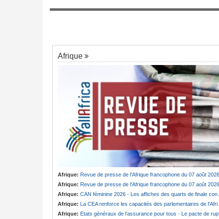
Cameroun:
Absence prolongée de Biya -
7
Une centaine de
fantôme d'Etoudi de nouveau invisible
strés en 2025
Afrique
Afrique:
Revue de presse de l'Afrique francophone du 07 août 202
Afrique:
Revue de presse de l'Afrique francophone du 07 août 202
Afrique:
CAN féminine 2026 - Les affiches des quarts de finale connues
Afrique:
La CEA renforce les capacités des parlementaires de l'Afrique de l'Est
Afrique:
Etats généraux de l'assurance pour tous - Le pacte de ruptur