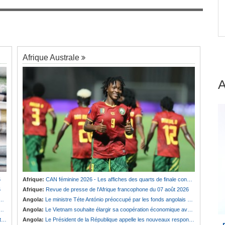
 Le
Afrique:
Revue de presse de l'Afrique
7
francophone du 07 août 2026
Afrique Australe
6
Afrique:
CAN féminine 2026 - Les affiches des quarts de finale connues
6
Afrique:
Revue de presse de l'Afrique francophone du 07 août 2026
Angola:
Le ministre Téte António préoccupé par les fonds angolais bloqués en Suisse
Angola:
Le Vietnam souhaite élargir sa coopération économique avec le pays
e
Angola:
Le Président de la République appelle les nouveaux responsables à renforcer l'action de l'Exécutif