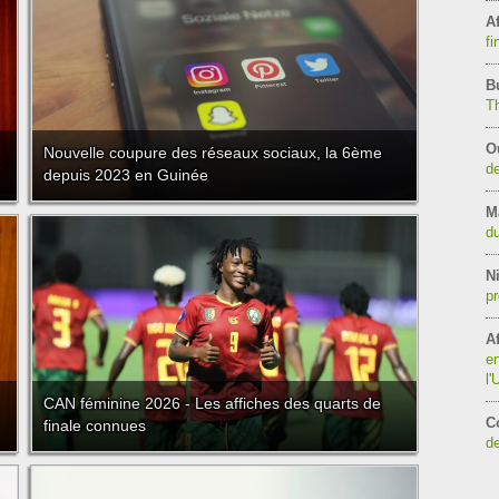
Af
fi
B
T
O
Nouvelle coupure des réseaux sociaux, la 6ème
de
depuis 2023 en Guinée
M
du
Ni
pr
Af
en
l
CAN féminine 2026 - Les affiches des quarts de
C
finale connues
de