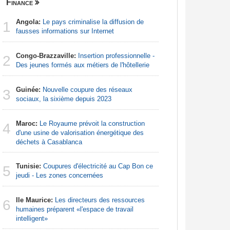
Finance
Centrafri
Angola:
Le pays criminalise la diffusion de
Centrafr
1
1
fausses informations sur Internet
professio
téléméde
Congo-Brazzaville:
Insertion professionnelle -
2
Centrafr
Des jeunes formés aux métiers de l'hôtellerie
2
groupe ar
Guinée:
Nouvelle coupure des réseaux
3
Centrafr
sociaux, la sixième depuis 2023
3
la guerre 
ressourc
Maroc:
Le Royaume prévoit la construction
4
d'une usine de valorisation énergétique des
Centrafr
déchets à Casablanca
4
récupèren
Tunisie:
Coupures d'électricité au Cap Bon ce
5
Centrafr
jeudi - Les zones concernées
5
la tuberc
Ile Maurice:
Les directeurs des ressources
6
Centrafr
humaines préparent «l'espace de travail
6
déplacés 
intelligent»
imprévisi