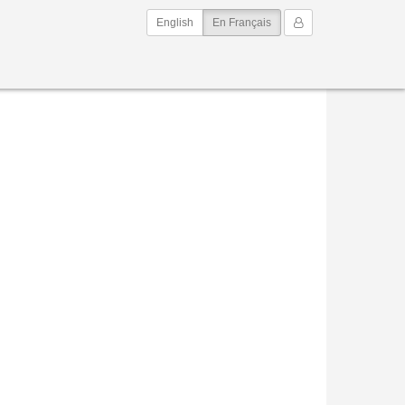
(current)
Mon Compte
English
En Français