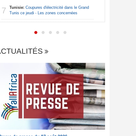
Tunisie:
Coupures d'électricité dans le Grand
7
Centrafr
Tunis ce jeudi - Les zones concernées
7
an les sa
ACTUALITÉS