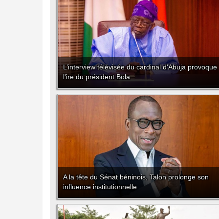
L’interview télévisée du cardinal d'Abuja provoque
l'ire du président Bola
A la tête du Sénat béninois, Talon prolonge son
influence institutionnelle