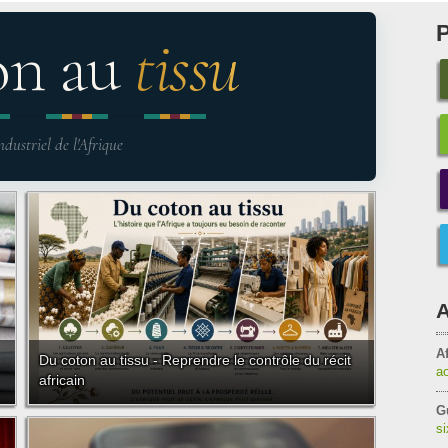
on au
tissu
ndustriel de l'Afrique
A
Af
Du coton au tissu - Reprendre le contrôle du récit
a
africain
G
s