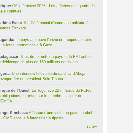
rique:
CAN féminine 2026 - Les affiches des quarts de
nale connues
urkina Faso:
10e Cérémonial d'hommage militaire à
homas Sankara
uganda:
Le pays approuve l'envoi de troupes au sein
 la force internationale à Gaza
adagascar:
Bras de fer entre le pays et le FMI autour
 déblocage de plus de 180 millions de dollars
geria:
Une interview télévisée du cardinal d'Abuja
ovoque l'ire du président Bola Tinubu
rique de l'Ouest:
Le Togo lève 22 milliards de FCFA
 obligations du trésor sur le marché financier de
'UEMOA
ongo-Kinshasa:
A l'issue d'une visite au pays, le chef
 l'OMS appelle à intensifier la riposte
suite
»