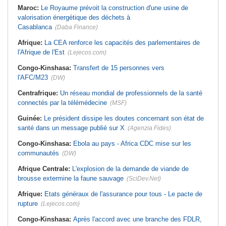
Maroc:
Le Royaume prévoit la construction d'une usine de
valorisation énergétique des déchets à
Casablanca
(Daba Finance)
Afrique:
La CEA renforce les capacités des parlementaires de
l'Afrique de l'Est
(Lejecos.com)
Congo-Kinshasa:
Transfert de 15 personnes vers
l'AFC/M23
(DW)
Centrafrique:
Un réseau mondial de professionnels de la santé
connectés par la télémédecine
(MSF)
Guinée:
Le président dissipe les doutes concernant son état de
santé dans un message publié sur X
(Agenzia Fides)
Congo-Kinshasa:
Ebola au pays - Africa CDC mise sur les
communautés
(DW)
Afrique Centrale:
L'explosion de la demande de viande de
brousse extermine la faune sauvage
(SciDev.Net)
Afrique:
Etats généraux de l'assurance pour tous - Le pacte de
rupture
(Lejecos.com)
Congo-Kinshasa:
Après l'accord avec une branche des FDLR,