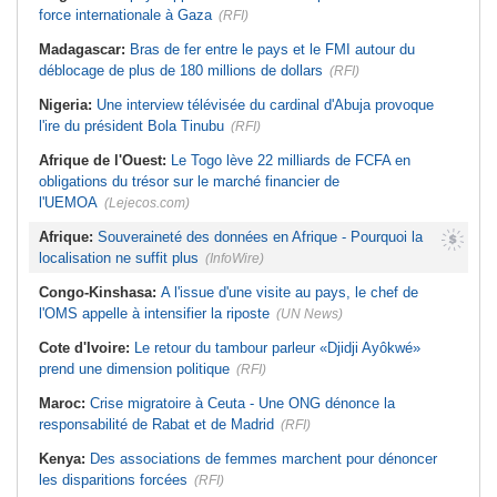
force internationale à Gaza
(RFI)
Madagascar:
Bras de fer entre le pays et le FMI autour du
déblocage de plus de 180 millions de dollars
(RFI)
Nigeria:
Une interview télévisée du cardinal d'Abuja provoque
l'ire du président Bola Tinubu
(RFI)
Afrique de l'Ouest:
Le Togo lève 22 milliards de FCFA en
obligations du trésor sur le marché financier de
l'UEMOA
(Lejecos.com)
Afrique:
Souveraineté des données en Afrique - Pourquoi la
localisation ne suffit plus
(InfoWire)
Congo-Kinshasa:
A l'issue d'une visite au pays, le chef de
l'OMS appelle à intensifier la riposte
(UN News)
Cote d'Ivoire:
Le retour du tambour parleur «Djidji Ayôkwé»
prend une dimension politique
(RFI)
Maroc:
Crise migratoire à Ceuta - Une ONG dénonce la
responsabilité de Rabat et de Madrid
(RFI)
Kenya:
Des associations de femmes marchent pour dénoncer
les disparitions forcées
(RFI)