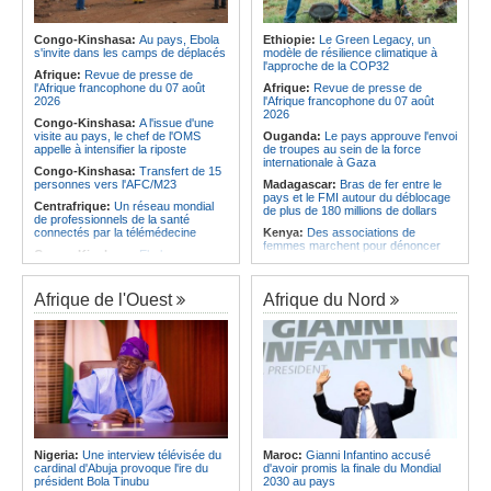
l'économie
Afrique:
AfroBasket U18 (F) - Le
Sénégal craque au 3e quart-temps
Angola:
La nouvelle loi renforce la
et s'incline face à la Tunisie (44-43)
protection des institutions contre les
Congo-Kinshasa:
Au pays, Ebola
Ethiopie:
Le Green Legacy, un
cyberattaques, selon Mário Oliveira
s'invite dans les camps de déplacés
modèle de résilience climatique à
Afrique du Nord:
Santé - La
l'approche de la COP32
Tunisie troisième pays arabe et 49e
Angola:
Le pays criminalise la
Afrique:
Revue de presse de
au monde
diffusion de fausses informations
l'Afrique francophone du 07 août
Afrique:
Revue de presse de
sur Internet
2026
l'Afrique francophone du 07 août
2026
Congo-Kinshasa:
A l'issue d'une
visite au pays, le chef de l'OMS
Ouganda:
Le pays approuve l'envoi
appelle à intensifier la riposte
de troupes au sein de la force
internationale à Gaza
Congo-Kinshasa:
Transfert de 15
personnes vers l'AFC/M23
Madagascar:
Bras de fer entre le
pays et le FMI autour du déblocage
Centrafrique:
Un réseau mondial
de plus de 180 millions de dollars
de professionnels de la santé
connectés par la télémédecine
Kenya:
Des associations de
femmes marchent pour dénoncer
Congo-Kinshasa:
Ebola au pays -
les disparitions forcées
Africa CDC mise sur les
communautés
Afrique:
La CEA renforce les
capacités des parlementaires de
Afrique de l'Ouest
Afrique du Nord
Afrique Centrale:
L'explosion de la
l'Afrique de l'Est
demande de viande de brousse
extermine la faune sauvage
Congo-Kinshasa:
Après l'accord
avec une branche des FDLR, les
Congo-Kinshasa:
Après l'accord
zones d'ombre persistent
avec une branche des FDLR, les
zones d'ombre persistent
Sud-Soudan:
Le pays à la croisée
des chemins, alerte l'ONU
Centrafrique:
Un gendarme détenu
par le groupe armé AAKG retrouve
Rwanda:
Rome et Kigali discutent
la liberté
d'une possible externalisation au
pays des procédures d'asile à
Rwanda:
Rome et Kigali discutent
destination de l'Italie
Nigeria:
Une interview télévisée du
Maroc:
Gianni Infantino accusé
d'une possible externalisation au
cardinal d'Abuja provoque l'ire du
d'avoir promis la finale du Mondial
pays des procédures d'asile à
Somalie:
Le camp de Galkayo
président Bola Tinubu
2030 au pays
destination de l'Italie
frappé par une violente attaque des