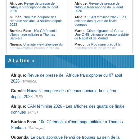
Forces du Puntland
Afrique:
Revue de presse de
Afrique:
Revue de presse de
l'Afrique francophone du 07 août
l'Afrique francophone du 07 août
2026
2026
Guinée:
Nouvelle coupure des
Afrique:
CAN féminine 2026 - Les
réseaux sociaux, la sixième depuis
affiches des quarts de finale
2023
connues
Burkina Faso:
10e Cérémonial
Maroc:
Crise migratoire à Ceuta -
d'hommage militaire à Thomas
Une ONG dénonce la responsabilité
Sankara
de Rabat et de Madrid
Nigeria:
Une interview télévisée du
Maroc:
Le Royaume prévoit la
cardinal d'Abuja provoque l'ire du
construction d'une usine de
président Bola Tinubu
valorisation énergétique des
déchets à Casablanca
Afrique de l'Ouest:
Le Togo lève
A La Une
22 milliards de FCFA en obligations
Libye:
Des travailleurs migrants
du trésor sur le marché financier de
victimes d'extorsions par des
l'UEMOA
agents de sécurité, selon des
associations
Afrique:
Revue de presse de l'Afrique francophone du 07 août
Cote d'Ivoire:
Le retour du tambour
parleur «Djidji Ayôkwé» prend une
Afrique:
CAN féminine 2026 - Les
2026
(allAfrica)
dimension politique
huit nations qualifiés pour les quarts
de finale
Guinée:
Le président dissipe les
Guinée:
Nouvelle coupure des réseaux sociaux, la sixième
doutes concernant son état de
Maroc:
Au-délà du communiqué -
depuis 2023
santé dans un message publié sur X
(RFI)
Ce que révèle le discours du
ministère de l'Intérieur sur la crise
Afrique:
Etats généraux de
de Sebta
Afrique:
CAN féminine 2026 - Les affiches des quarts de finale
l'assurance pour tous - Le pacte de
rupture
Afrique:
AfroBasket U18 (F) - Le
connues
(APS)
Sénégal craque au 3e quart-temps
Sénégal:
Élections locales au pays
et s'incline face à la Tunisie (44-43)
- Les retards du calendrier
Burkina Faso:
10e Cérémonial d'hommage militaire à Thomas
alimentent les soupçons d'un report
Tunisie:
Basket - Eliminatoires
Sankara
(Sidwaya)
mondial Qatar 2027 - Second tour -
La quatrième fenêtre à Radès !
Ouganda:
Le pays approuve l'envoi de troupes au sein de la