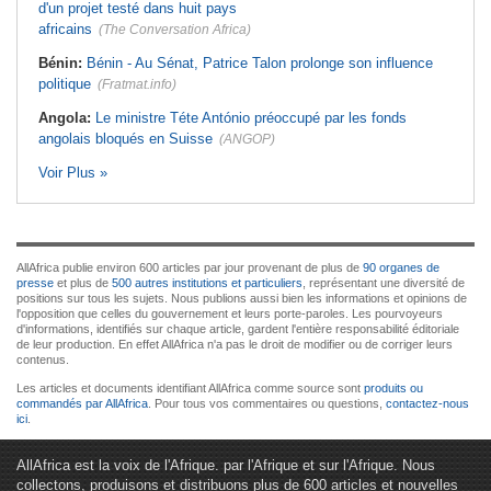
d'un projet testé dans huit pays
africains
(The Conversation Africa)
Bénin:
Bénin - Au Sénat, Patrice Talon prolonge son influence
politique
(Fratmat.info)
Angola:
Le ministre Téte António préoccupé par les fonds
angolais bloqués en Suisse
(ANGOP)
Voir Plus »
AllAfrica publie environ 600 articles par jour provenant de plus de
90 organes de
presse
et plus de
500 autres institutions et particuliers
, représentant une diversité de
positions sur tous les sujets. Nous publions aussi bien les informations et opinions de
l'opposition que celles du gouvernement et leurs porte-paroles. Les pourvoyeurs
d'informations, identifiés sur chaque article, gardent l'entière responsabilité éditoriale
de leur production. En effet AllAfrica n'a pas le droit de modifier ou de corriger leurs
contenus.
Les articles et documents identifiant AllAfrica comme source sont
produits ou
commandés par AllAfrica
. Pour tous vos commentaires ou questions,
contactez-nous
ici
.
AllAfrica est la voix de l'Afrique. par l'Afrique et sur l'Afrique. Nous
collectons, produisons et distribuons plus de 600 articles et nouvelles