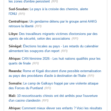
les zones d'ombre persistent
(RFI)
Sud-Soudan:
Le pays à la croisée des chemins, alerte
l'ONU
(RFI)
Centrafrique:
Un gendarme détenu par le groupe armé AAKG
retrouve la liberté
(RFI)
Libye:
Des travailleurs migrants victimes d'extorsions par des
agents de sécurité, selon des associations
(RFI)
Sénégal:
Élections locales au pays - Les retards du calendrier
alimentent les soupçons d'un report
(RFI)
Afrique:
CAN féminine 2026 - Les huit nations qualifiés pour les
quarts de finale
(RFI)
Rwanda:
Rome et Kigali discutent d'une possible externalisation
au pays des procédures d'asile à destination de l'Italie
(RFI)
Somalie:
Le camp de Galkayo frappé par une violente attaque
des Forces du Puntland
(RFI)
Mali:
10 ressortissants chinois ont été arrêtés pour l'ouverture
d'un casino clandestin
(RFI)
Afrique:
Comment mieux élever ses enfants ? Voici les résultats