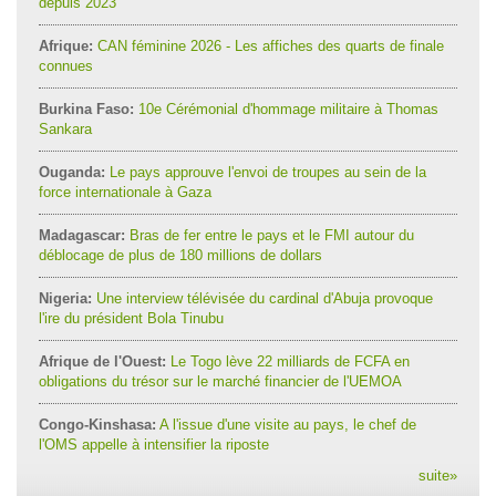
depuis 2023
Afrique:
CAN féminine 2026 - Les affiches des quarts de finale
connues
Burkina Faso:
10e Cérémonial d'hommage militaire à Thomas
Sankara
Ouganda:
Le pays approuve l'envoi de troupes au sein de la
force internationale à Gaza
Madagascar:
Bras de fer entre le pays et le FMI autour du
déblocage de plus de 180 millions de dollars
Nigeria:
Une interview télévisée du cardinal d'Abuja provoque
l'ire du président Bola Tinubu
Afrique de l'Ouest:
Le Togo lève 22 milliards de FCFA en
obligations du trésor sur le marché financier de l'UEMOA
Congo-Kinshasa:
A l'issue d'une visite au pays, le chef de
l'OMS appelle à intensifier la riposte
suite
»