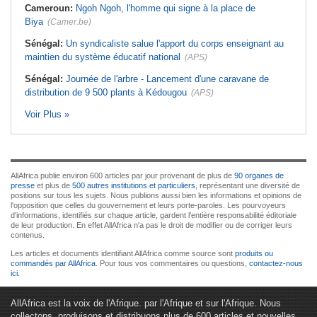
Cameroun:
Ngoh Ngoh, l'homme qui signe à la place de
Biya
(Camer.be)
Sénégal:
Un syndicaliste salue l'apport du corps enseignant au
maintien du système éducatif national
(APS)
Sénégal:
Journée de l'arbre - Lancement d'une caravane de
distribution de 9 500 plants à Kédougou
(APS)
Voir Plus »
AllAfrica publie environ 600 articles par jour provenant de plus de
90 organes de
presse
et plus de
500 autres institutions et particuliers
, représentant une diversité de
positions sur tous les sujets. Nous publions aussi bien les informations et opinions de
l'opposition que celles du gouvernement et leurs porte-paroles. Les pourvoyeurs
d'informations, identifiés sur chaque article, gardent l'entière responsabilité éditoriale
de leur production. En effet AllAfrica n'a pas le droit de modifier ou de corriger leurs
contenus.
Les articles et documents identifiant AllAfrica comme source sont
produits ou
commandés par AllAfrica
. Pour tous vos commentaires ou questions,
contactez-nous
ici
.
AllAfrica est la voix de l'Afrique. par l'Afrique et sur l'Afrique. Nous
collectons, produisons et distribuons plus de 600 articles et nouvelles