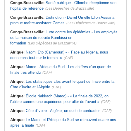
Congo-Brazzaville:
Santé publique - Ollombo réceptionne son
hôpital de référence
(Les Dépêches de Brazzaville)
Congo-Brazzaville:
Distinction - Darrel Ornelle Elion Assiana
promue maître-assistant Cames
(Les Dépêches de Brazzaville)
Congo-Brazzaville:
Lutte contre les épidémies - Les employés
de la maison de retraite Kambissi en
formation
(Les Dépêches de Brazzaville)
Afrique:
Naomi Eto (Cameroun) - « Face au Nigeria, nous
donnerons tout sur le terrain. »
(CAF)
Afrique:
Maroc - Afrique du Sud - Les chiffres d'un quart de
finale très attendu
(CAF)
Afrique:
Les statistiques clés avant le quart de finale entre la
Côte d'Ivoire et l'Algérie
(CAF)
Afrique:
Élodie Nakkach (Maroc) - « La finale de 2022, on
l'utilise comme une expérience pour aller de l'avant »
(CAF)
Afrique:
Côte d'Ivoire - Algérie, un duel de contrastes
(CAF)
Afrique:
Le Maroc et l'Afrique du Sud se retrouvent quatre ans
après la finale
(CAF)