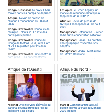
Afrique:
Les statistiques clés avant
Angola:
Le pays totalise six
le quart de finale entre la Côte
médailles au Championnat du
d'Ivoire et l'Algérie
monde de ju-jitsu
Congo-Kinshasa:
Au pays, Ebola
Ethiopie:
Le Green Legacy, un
Afrique:
Le Maroc et l'Afrique du
s'invite dans les camps de déplacés
modèle de résilience climatique à
Angola:
Le pays criminalise la
Sud se retrouvent quatre ans après
l'approche de la COP32
diffusion de fausses informations
Afrique:
Revue de presse de
la finale
sur Internet
l'Afrique Francophone du 08 aout
Afrique:
Revue de presse de
Afrique:
Côte d'Ivoire - Algérie, un
2026
l'Afrique Francophone du 08 aout
duel de contrastes
2026
Congo-Brazzaville:
Concours de
musique 'Talents +' - La liste des
Madagascar:
Refondation - Silence
participants publiée
radio sur la concertation nationale
Congo-Brazzaville:
Coupe du
Madagascar:
Danse - La création
Congo de football - JST, Inter, Cara
chorégraphique rassemble ses
et V Club qualifiés pour les demi-
adeptes
finales
Madagascar:
Média - Mort subite
Congo-Brazzaville:
Lutte contre la
de Sitraka Rakotobe
corruption - Les parlementaires
Madagascar:
Les reins solides
sensibilisés
Madagascar:
Vol à la tire - Un
Congo-Brazzaville:
Santé publique
groupe de six femmes se retrouve
- Ollombo réceptionne son hôpital de
Afrique de l'Ouest
Afrique du Nord
en prison
référence
Madagascar:
Athlétisme - 100
Congo-Brazzaville:
Lutte contre
mètres - Junior Tsiravay et Zo
les épidémies - Les employés de la
Rakotonary co-champions
maison de retraite Kambissi en
formation
Madagascar:
Hasina
Rakotondramiara, Président du
Congo-Brazzaville:
Distinction -
Rouge - « Aucun retour
Darrel Ornelle Elion Assiana promue
d'investissement pour les petits
maître-assistant Cames
clubs »
Afrique:
Naomi Eto (Cameroun) - «
Madagascar:
Agroalimentaire - Les
Face au Nigeria, nous donnerons
Nigeria:
Une interview télévisée du
Maroc:
Gianni Infantino accusé
boissons locales conquièrent le
tout sur le terrain. »
cardinal d'Abuja provoque l'ire du
d'avoir promis la finale du Mondial
marché
président Bola Tinubu
2030 au pays
Cameroun:
Ngoh Ngoh, l'homme