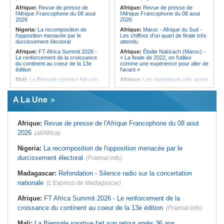
qui signe à la place de Biya
Afrique:
Revue de presse de
Afrique:
Revue de presse de
l'Afrique Francophone du 08 aout
l'Afrique Francophone du 08 aout
2026
2026
Nigeria:
La recomposition de
Afrique:
Maroc - Afrique du Sud -
l'opposition menacée par le
Les chiffres d'un quart de finale très
durcissement électoral
attendu
Afrique:
FT Africa Summit 2026 -
Afrique:
Élodie Nakkach (Maroc) -
Le renforcement de la croissance
« La finale de 2022, on l'utilise
du continent au coeur de la 13e
comme une expérience pour aller de
édition
l'avant »
Mali:
La Biennale sportive fait son
Afrique:
Les statistiques clés avant
retour après 36 ans d'interruption
le quart de finale entre la Côte
d'Ivoire et l'Algérie
Afrique de l'Ouest:
Marché
A La Une
financier régional - Un bon plant
Afrique:
Le Maroc et l'Afrique du
pour le secteur agricole
Sud se retrouvent quatre ans après
la finale
Sénégal:
FERA - La DG sortante
Afrique:
Revue de presse de l'Afrique Francophone du 08 aout
revendique un redressement
Afrique:
Côte d'Ivoire - Algérie, un
financier du fonds
duel de contrastes
2026
(allAfrica)
Sénégal:
Affaire d'actes contre
Afrique:
AfroBasket U18 - Le
nature - Le procureur du TGI de
Sénégal bat la Tunisie et prend le
Nigeria:
La recomposition de l'opposition menacée par le
Pikine-Guédiawaye interjette appel
quart
durcissement électoral
de l'ordonnance de non-lieu partiel et
(Fratmat.info)
Tunisie:
Enseignement supérieur -
de renvoi de plusieurs prévenus
Le pays lance son premier master
Madagascar:
Refondation - Silence radio sur la concertation
Sénégal:
FERA - Priorité à
interconnecté « One Health »
l'économie de la préservation,
nationale
(L'Express de Madagascar)
Tunisie:
La CCI de Tunis lance le
Cheikh Dieng décline sa vision
pôle « SPEEDUP » pour propulser
Sénégal:
Cheikh Dieng définit ses
les startups à l'international
Afrique:
FT Africa Summit 2026 - Le renforcement de la
axes prioritaires pour restructurer le
croissance du continent au coeur de la 13e édition
Fonds d'entretien routier autonome
(Fratmat.info)
Mali:
La Biennale sportive fait son retour après 36 ans