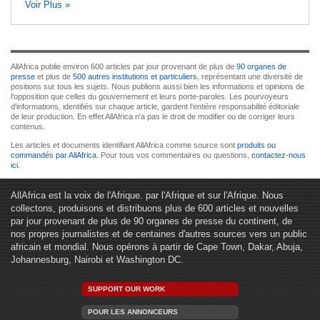
Voir Plus »
AllAfrica publie environ 600 articles par jour provenant de plus de
90 organes de
presse
et plus de
500 autres institutions et particuliers
, représentant une diversité de
positions sur tous les sujets. Nous publions aussi bien les informations et opinions de
l'opposition que celles du gouvernement et leurs porte-paroles. Les pourvoyeurs
d'informations, identifiés sur chaque article, gardent l'entière responsabilité éditoriale
de leur production. En effet AllAfrica n'a pas le droit de modifier ou de corriger leurs
contenus.
Les articles et documents identifiant AllAfrica comme source sont
produits ou
commandés par AllAfrica
. Pour tous vos commentaires ou questions,
contactez-nous
ici
.
AllAfrica est la voix de l'Afrique. par l'Afrique et sur l'Afrique. Nous
collectons, produisons et distribuons plus de 600 articles et nouvelles
par jour provenant de plus de 90 organes de presse du continent, de
nos propres journalistes et de centaines d'autres sources vers un public
africain et mondial. Nous opérons à partir de Cape Town, Dakar, Abuja,
Johannesburg, Nairobi et Washington DC.
SUPPORT OUR WORK
POUR LES ANNONCEURS