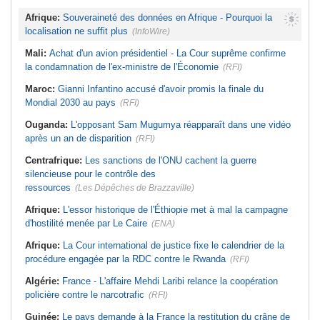
Afrique:
Souveraineté des données en Afrique - Pourquoi la
localisation ne suffit plus
(InfoWire)
Mali:
Achat d'un avion présidentiel - La Cour suprême confirme
la condamnation de l'ex-ministre de l'Économie
(RFI)
Maroc:
Gianni Infantino accusé d'avoir promis la finale du
Mondial 2030 au pays
(RFI)
Ouganda:
L'opposant Sam Mugumya réapparaît dans une vidéo
après un an de disparition
(RFI)
Centrafrique:
Les sanctions de l'ONU cachent la guerre
silencieuse pour le contrôle des
ressources
(Les Dépêches de Brazzaville)
Afrique:
L'essor historique de l'Éthiopie met à mal la campagne
d'hostilité menée par Le Caire
(ENA)
Afrique:
La Cour international de justice fixe le calendrier de la
procédure engagée par la RDC contre le Rwanda
(RFI)
Algérie:
France - L'affaire Mehdi Laribi relance la coopération
policière contre le narcotrafic
(RFI)
Guinée:
Le pays demande à la France la restitution du crâne de