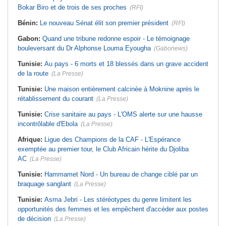
Bokar Biro et de trois de ses proches
(RFI)
Bénin:
Le nouveau Sénat élit son premier président
(RFI)
Gabon:
Quand une tribune redonne espoir - Le témoignage
bouleversant du Dr Alphonse Louma Eyougha
(Gabonews)
Tunisie:
Au pays - 6 morts et 18 blessés dans un grave accident
de la route
(La Presse)
Tunisie:
Une maison entièrement calcinée à Moknine après le
rétablissement du courant
(La Presse)
Tunisie:
Crise sanitaire au pays - L'OMS alerte sur une hausse
incontrôlable d'Ebola
(La Presse)
Afrique:
Ligue des Champions de la CAF - L'Espérance
exemptée au premier tour, le Club Africain hérite du Djoliba
AC
(La Presse)
Tunisie:
Hammamet Nord - Un bureau de change ciblé par un
braquage sanglant
(La Presse)
Tunisie:
Asma Jebri - Les stéréotypes du genre limitent les
opportunités des femmes et les empêchent d'accéder aux postes
de décision
(La Presse)