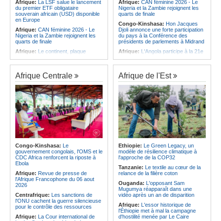
Afrique:
La LSF salue le lancement
Afrique:
CAN féminine 2026 - Le
du premier ETF obligataire
Nigeria et la Zambie rejoignent les
souverain africain (USD) disponible
quarts de finale
en Europe
Congo-Kinshasa:
Hon Jacques
Afrique:
CAN féminine 2026 - Le
Djoli annonce une forte participation
Nigeria et la Zambie rejoignent les
du pays à la Conférence des
quarts de finale
présidents de parlements à Midrand
Afrique:
Le continent, plaque
Afrique:
L'Angola participe à la 21e
tournante des faux ordres de
réunion du Partenariat Afrique-
virement
Monde arabe au Caire
Afrique:
Pourquoi l'avenir du textile
Afrique:
CAN féminine - La Côte
Afrique Centrale
Afrique de l'Est
africain est bien plus prometteur que
d'Ivoire affrontera l'Algérie et le
ne le laissent penser les chiffres
Maroc fera face à l'Afrique du Sud
en quarts
Afrique:
L'essor historique de
l'Éthiopie met à mal la campagne
Afrique:
Revue de presse de
d'hostilité menée par Le Caire
l'Afrique francophone du 05 août
2026
Afrique:
La Cour international de
justice fixe le calendrier de la
Afrique:
L'Angola et l'UA préparent
procédure engagée par la RDC
le sommet sur la prévention et la
contre le Rwanda
résolution des conflits
Afrique:
Ligue des Champions de la
Angola:
Le paiement échelonné
Congo-Kinshasa:
Le
Ethiopie:
Le Green Legacy, un
CAF - L'Espérance exemptée au
des services touristiques démarre
gouvernement congolais, l'OMS et le
modèle de résilience climatique à
premier tour, le Club Africain hérite
ce jeudi
CDC Africa renforcent la riposte à
l'approche de la COP32
du Djoliba AC
Ebola
Angola:
Jiu-jitsu - Le pays
Tanzanie:
Le textile au cœur de la
Afrique:
Un consortium européen
décroche une troisième médaille à
Afrique:
Revue de presse de
relance de la filière coton
développe un modèle de production
Abou Dabi
l'Afrique Francophone du 06 aout
Ouganda:
L'opposant Sam
novateur pour les ingrédients
2026
Mugumya réapparaît dans une
pharmaceutiques actifs, une
Centrafrique:
Les sanctions de
vidéo après un an de disparition
opportunité pour le pays
l'ONU cachent la guerre silencieuse
Afrique:
L'essor historique de
pour le contrôle des ressources
l'Éthiopie met à mal la campagne
Afrique:
La Cour international de
d'hostilité menée par Le Caire