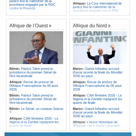
justice fixe le calendrier de la
Afrique:
La Cour international de
procédure engagée par la RDC
justice fixe le calendrier de la
contre le Rwanda
procédure engagée par la RDC
Gabon:
Quand une tribune redonne
contre le Rwanda
espoir - Le témoignage bouleversant
Ethiopie:
Addis-Abeba - L'église
du Dr Alphonse Louma Eyougha
d'Afrique lance officiellement son
Afrique de l'Ouest
Afrique du Nord
Congo-Kinshasa:
Plan stratégique
'cheminement' vers la grande
triennal 2026-2028 - L'IGF place la
Assemblée de 2028
digitalisation au coeur des réformes
Afrique de l'Est:
Le pari du régime
!
érythréen - Pousser le Tigray vers
Congo-Kinshasa:
RDC - Félix
une zone tampon dans le cadre
Tshisekedi place le CEFOCK au
d'une nouvelle guerre par
coeur de bataille de l'appropriation
procuration
du Génocost !
Ethiopie:
Le Premier ministre Abiy
Congo-Kinshasa:
Matadi - Le
inaugure le nouveau terminal de
Kongo Central lance la campagne
l'aéroport international de Bahir Dar
Bénin:
Patrice Talon prend la
Maroc:
Gianni Infantino accusé
de sensibilisation au deuxième
Afrique:
La Croix-Rouge
présidence du premier Sénat de
d'avoir promis la finale du Mondial
Recensement général de la
éthiopienne appelle à une
l'ère bicamérale
2030 au pays
population et de l'habitat
mobilisation accrue des ressources
Afrique:
Revue de presse de
Afrique:
Revue de presse de
Congo-Kinshasa:
Le VPM Shabani
locales en Afrique
l'Afrique Francophone du 06 aout
l'Afrique Francophone du 06 aout
remet aux organisations politiques la
Afrique de l'Est:
Le vrai visage de
2026
2026
directive ministérielle de l'année
l'Égypte - Exploiter la région par tous
politique 2026
Bénin:
Patrice Talon prend la
Afrique:
CAN féminine 2026 - Le
les moyens, entraver la coopération
présidence du premier Sénat de
Nigeria et la Zambie rejoignent les
Congo-Kinshasa:
Gratien de
équitable par tous les moyens
l'ère bicamérale
quarts de finale
Saint-Nicolas Iracan - « Je ne
soutiendrai jamais un dialogue
Bénin:
Le Sénat, un couteau Suisse
Maroc:
Gianni Infantino accusé
destiné au partage du pouvoir ou à
?
d'avoir promis la finale du Mondial
la légitimation des groupes armés »
2030 au pays
Afrique:
CAN féminine 2026 - Le
Nigeria et la Zambie rejoignent les
Afrique:
L'essor historique de
quarts de finale
l'Éthiopie met à mal la campagne
d'hostilité menée par Le Caire
Afrique:
Le continent, plaque
tournante des faux ordres de
Algérie:
France - L'affaire Mehdi