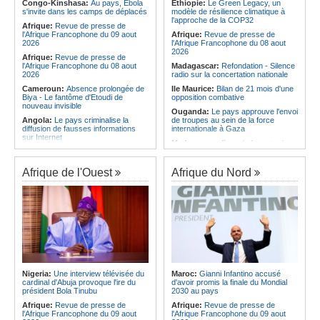
Afrique:
Élodie Nakkach (Maroc) -
national
Congo-Kinshasa:
Au pays, Ebola
Ethiopie:
Le Green Legacy, un
« La finale de 2022, on l'utilise
s'invite dans les camps de déplacés
modèle de résilience climatique à
Angola:
Le Wiliete échoue en demi-
comme une expérience pour aller de
l'approche de la COP32
finales du championnat national
Afrique:
Revue de presse de
l'avant »
féminin
l'Afrique Francophone du 09 aout
Afrique:
Revue de presse de
Afrique:
Les statistiques clés avant
2026
l'Afrique Francophone du 08 aout
le quart de finale entre la Côte
2026
Afrique:
Revue de presse de
d'Ivoire et l'Algérie
l'Afrique Francophone du 08 aout
Madagascar:
Refondation - Silence
2026
radio sur la concertation nationale
Cameroun:
Absence prolongée de
Ile Maurice:
Bilan de 21 mois d'une
Biya - Le fantôme d'Etoudi de
opposition combative
nouveau invisible
Ouganda:
Le pays approuve l'envoi
Angola:
Le pays criminalise la
de troupes au sein de la force
diffusion de fausses informations
internationale à Gaza
sur Internet
Madagascar:
Bras de fer entre le
Congo-Brazzaville:
Concours de
pays et le FMI autour du déblocage
musique 'Talents +' - La liste des
de plus de 180 millions de dollars
participants publiée
Afrique de l'Ouest
Afrique du Nord
Ile Maurice:
24 bénéficiaires pour
Congo-Brazzaville:
Coupe du
les bourses additionnelles sur
Congo de football - JST, Inter, Cara
critères sociaux
et V Club qualifiés pour les demi-
Afrique de l'Est:
« La dépendance
finales
de l'Égypte vis-à-vis du régime
Congo-Brazzaville:
Lutte contre la
érythréen aggrave l'instabilité dans
corruption - Les parlementaires
la région de la Corne de l'Afrique »,
sensibilisés
selon le RSADO
Congo-Brazzaville:
Santé publique
Ethiopie:
Le peuple oromo s'est
- Ollombo réceptionne son hôpital de
historiquement opposé à des
référence
systèmes administratifs défaillants
Nigeria:
Une interview télévisée du
Maroc:
Gianni Infantino accusé
cardinal d'Abuja provoque l'ire du
d'avoir promis la finale du Mondial
Congo-Brazzaville:
Lutte contre
Ethiopie:
« Le renforcement des
président Bola Tinubu
2030 au pays
les épidémies - Les employés de la
capacités de l'armée de l'air
maison de retraite Kambissi en
éthiopienne consolide la dissuasion
Afrique:
Revue de presse de
Afrique:
Revue de presse de
formation
nationale », déclare le commandant
l'Afrique Francophone du 09 aout
l'Afrique Francophone du 09 aout
en second