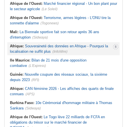
Afrique de l'Ouest:
Marché financier régional - Un bon plant pour
le secteur agricole
(Le Soleil)
Afrique de l'Ouest:
Terrorisme, armes légères - L'ONU tire la
sonnette d'alarme
(Togonews)
Mali:
La Biennale sportive fait son retour après 36 ans
d'interruption
(Sidwaya)
Afrique:
Souveraineté des données en Afrique - Pourquoi la
localisation ne suffit plus
(InfoWire)
Ile Maurice:
Bilan de 21 mois d'une opposition
combative
(L'Express)
Guinée:
Nouvelle coupure des réseaux sociaux, la sixième
depuis 2023
(RFI)
Afrique:
CAN féminine 2026 - Les affiches des quarts de finale
connues
(APS)
Burkina Faso:
10e Cérémonial d'hommage militaire à Thomas
Sankara
(Sidwaya)
Afrique de l'Ouest:
Le Togo lève 22 milliards de FCFA en
obligations du trésor sur le marché financier de