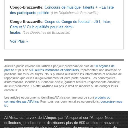
Congo-Brazzaville:
Concours de musique 'Talents +' - La liste
des participants publiée
(Les Dépêches de Brazzaville)
Congo-Brazzaville:
Coupe du Congo de football - JST, Inter,
Cara et V Club qualifiés pour les demi-
finales
(Les Dépêches de Brazzaville)
Voir Plus »
AllAfrica publie environ 600 articles par jour provenant de plus de
90 organes de
presse
et plus de
500 autres institutions et particuliers
, représentant une diversité de
positions sur tous les sujets. Nous publions aussi bien les informations et opinions de
l'opposition que celles du gouvernement et leurs porte-paroles. Les pourvoyeurs
d'informations, identifiés sur chaque article, gardent l'entière responsabilité éditoriale
de leur production. En effet AllAfrica n'a pas le droit de modifier ou de corriger leurs
contenus.
Les articles et documents identifiant AllAfrica comme source sont
produits ou
commandés par AllAfrica
. Pour tous vos commentaires ou questions,
contactez-nous
ici
.
AllAfrica est la voix de l'Afrique. par l'Afrique et sur l'Afrique. Nous
collectons, produisons et distribuons plus de 600 articles et nouvelles
par jour provenant de plus de 90 organes de presse du continent, de