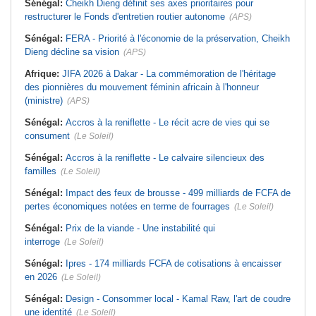
Sénégal:
Cheikh Dieng définit ses axes prioritaires pour
restructurer le Fonds d'entretien routier autonome
(APS)
Sénégal:
FERA - Priorité à l'économie de la préservation, Cheikh
Dieng décline sa vision
(APS)
Afrique:
JIFA 2026 à Dakar - La commémoration de l'héritage
des pionnières du mouvement féminin africain à l'honneur
(ministre)
(APS)
Sénégal:
Accros à la reniflette - Le récit acre de vies qui se
consument
(Le Soleil)
Sénégal:
Accros à la reniflette - Le calvaire silencieux des
familles
(Le Soleil)
Sénégal:
Impact des feux de brousse - 499 milliards de FCFA de
pertes économiques notées en terme de fourrages
(Le Soleil)
Sénégal:
Prix de la viande - Une instabilité qui
interroge
(Le Soleil)
Sénégal:
Ipres - 174 milliards FCFA de cotisations à encaisser
en 2026
(Le Soleil)
Sénégal:
Design - Consommer local - Kamal Raw, l'art de coudre
une identité
(Le Soleil)