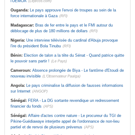
l'UEMOA
(Lejecos.com)
Ouganda:
Le pays approuve l'envoi de troupes au sein de la
force internationale à Gaza
(RFI)
Madagascar:
Bras de fer entre le pays et le FMI autour du
déblocage de plus de 180 millions de dollars
(RFI)
Nigeria:
Une interview télévisée du cardinal d'Abuja provoque
l'ire du président Bola Tinubu
(RFI)
Bénin:
Election de talon a la tête du Sénat - Quand patrice quitte
le pouvoir sans partir !
(Le Pays)
Cameroun:
Absence prolongée de Biya - Le fantôme d'Etoudi de
nouveau invisible
(L'Observateur Paalga)
Angola:
Le pays criminalise la diffusion de fausses informations
sur Internet
(ANGOP)
Sénégal:
FERA - La DG sortante revendique un redressement
financier du fonds
(APS)
Sénégal:
Affaire d'actes contre nature - Le procureur du TGI de
Pikine-Guédiawaye interjette appel de l'ordonnance de non-lieu
partiel et de renvoi de plusieurs prévenus
(APS)