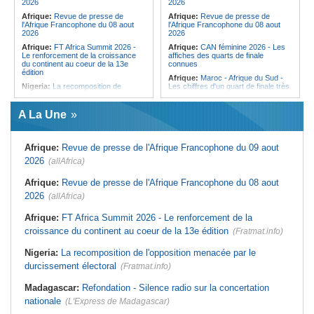
2026
2026
Afrique:
Revue de presse de
Afrique:
Revue de presse de
l'Afrique Francophone du 08 aout
l'Afrique Francophone du 08 aout
2026
2026
Afrique:
FT Africa Summit 2026 -
Afrique:
CAN féminine 2026 - Les
Le renforcement de la croissance
affiches des quarts de finale
du continent au coeur de la 13e
connues
édition
Afrique:
Maroc - Afrique du Sud -
Nigeria:
La recomposition de
Les chiffres d'un quart de finale très
l'opposition menacée par le
attendu
durcissement électoral
Afrique:
Élodie Nakkach (Maroc) -
A La Une
Afrique de l'Ouest:
Marché
« La finale de 2022, on l'utilise
financier régional - Un bon plant
comme une expérience pour aller de
pour le secteur agricole
l'avant »
Afrique:
Revue de presse de l'Afrique Francophone du 09 aout
Afrique de l'Ouest:
Terrorisme,
Afrique:
Les statistiques clés avant
armes légères - L'ONU tire la
le quart de finale entre la Côte
2026
(allAfrica)
sonnette d'alarme
d'Ivoire et l'Algérie
Mali:
La Biennale sportive fait son
Afrique:
Le Maroc et l'Afrique du
Afrique:
Revue de presse de l'Afrique Francophone du 08 aout
retour après 36 ans d'interruption
Sud se retrouvent quatre ans après
2026
(allAfrica)
la finale
Guinée:
Nouvelle coupure des
réseaux sociaux, la sixième depuis
Afrique:
Côte d'Ivoire - Algérie, un
Afrique:
FT Africa Summit 2026 - Le renforcement de la
2023
duel de contrastes
croissance du continent au coeur de la 13e édition
(Fratmat.info)
Burkina Faso:
10e Cérémonial
Afrique:
AfroBasket U18 - Le
d'hommage militaire à Thomas
Sénégal bat la Tunisie et prend le
Sankara
quart
Nigeria:
La recomposition de l'opposition menacée par le
durcissement électoral
(Fratmat.info)
Madagascar:
Refondation - Silence radio sur la concertation
nationale
(L'Express de Madagascar)