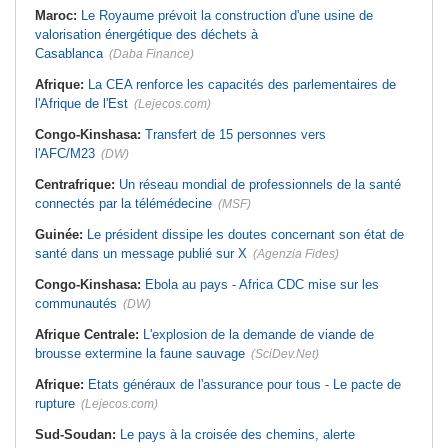
Maroc:
Le Royaume prévoit la construction d'une usine de
valorisation énergétique des déchets à
Casablanca
(Daba Finance)
Afrique:
La CEA renforce les capacités des parlementaires de
l'Afrique de l'Est
(Lejecos.com)
Congo-Kinshasa:
Transfert de 15 personnes vers
l'AFC/M23
(DW)
Centrafrique:
Un réseau mondial de professionnels de la santé
connectés par la télémédecine
(MSF)
Guinée:
Le président dissipe les doutes concernant son état de
santé dans un message publié sur X
(Agenzia Fides)
Congo-Kinshasa:
Ebola au pays - Africa CDC mise sur les
communautés
(DW)
Afrique Centrale:
L'explosion de la demande de viande de
brousse extermine la faune sauvage
(SciDev.Net)
Afrique:
Etats généraux de l'assurance pour tous - Le pacte de
rupture
(Lejecos.com)
Sud-Soudan:
Le pays à la croisée des chemins, alerte