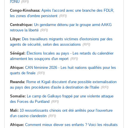
l'ONU
(RFI)
Congo-Kinshasa:
Après l'accord avec une branche des FDLR,
les zones d'ombre persistent
(RFI)
Centrafrique:
Un gendarme détenu par le groupe armé AAKG
retrouve la liberté
(RFI)
Libye:
Des travailleurs migrants victimes d'extorsions par des
agents de sécurité, selon des associations
(RFI)
Sénégal:
Élections locales au pays - Les retards du calendrier
alimentent les soupçons d'un report
(RFI)
Afrique:
CAN féminine 2026 - Les huit nations qualifiés pour les
quarts de finale
(RFI)
Rwanda:
Rome et Kigali discutent d'une possible externalisation
au pays des procédures d'asile à destination de l'Italie
(RFI)
Somalie:
Le camp de Galkayo frappé par une violente attaque
des Forces du Puntland
(RFI)
Mali:
10 ressortissants chinois ont été arrêtés pour l'ouverture
d'un casino clandestin
(RFI)
Afrique:
Comment mieux élever ses enfants ? Voici les résultats