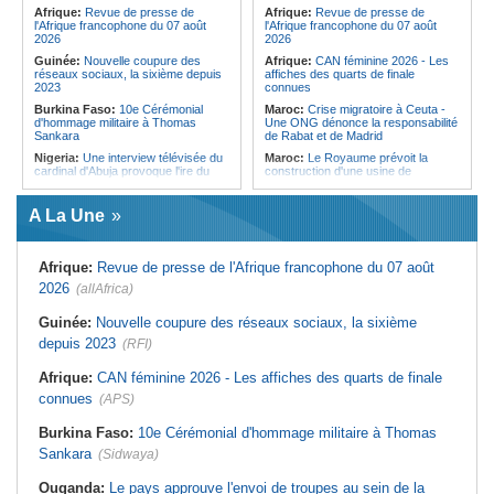
Forces du Puntland
Afrique:
Revue de presse de
Afrique:
Revue de presse de
l'Afrique francophone du 07 août
l'Afrique francophone du 07 août
2026
2026
Guinée:
Nouvelle coupure des
Afrique:
CAN féminine 2026 - Les
réseaux sociaux, la sixième depuis
affiches des quarts de finale
2023
connues
Burkina Faso:
10e Cérémonial
Maroc:
Crise migratoire à Ceuta -
d'hommage militaire à Thomas
Une ONG dénonce la responsabilité
Sankara
de Rabat et de Madrid
Nigeria:
Une interview télévisée du
Maroc:
Le Royaume prévoit la
cardinal d'Abuja provoque l'ire du
construction d'une usine de
président Bola Tinubu
valorisation énergétique des
déchets à Casablanca
Afrique de l'Ouest:
Le Togo lève
A La Une
22 milliards de FCFA en obligations
Libye:
Des travailleurs migrants
du trésor sur le marché financier de
victimes d'extorsions par des
l'UEMOA
agents de sécurité, selon des
associations
Afrique:
Revue de presse de l'Afrique francophone du 07 août
Cote d'Ivoire:
Le retour du tambour
parleur «Djidji Ayôkwé» prend une
Afrique:
CAN féminine 2026 - Les
2026
(allAfrica)
dimension politique
huit nations qualifiés pour les quarts
de finale
Guinée:
Le président dissipe les
Guinée:
Nouvelle coupure des réseaux sociaux, la sixième
doutes concernant son état de
Maroc:
Au-délà du communiqué -
depuis 2023
santé dans un message publié sur X
(RFI)
Ce que révèle le discours du
ministère de l'Intérieur sur la crise
Afrique:
Etats généraux de
de Sebta
Afrique:
CAN féminine 2026 - Les affiches des quarts de finale
l'assurance pour tous - Le pacte de
rupture
Afrique:
AfroBasket U18 (F) - Le
connues
(APS)
Sénégal craque au 3e quart-temps
Sénégal:
Élections locales au pays
et s'incline face à la Tunisie (44-43)
- Les retards du calendrier
Burkina Faso:
10e Cérémonial d'hommage militaire à Thomas
alimentent les soupçons d'un report
Tunisie:
Basket - Eliminatoires
Sankara
(Sidwaya)
mondial Qatar 2027 - Second tour -
La quatrième fenêtre à Radès !
Ouganda:
Le pays approuve l'envoi de troupes au sein de la