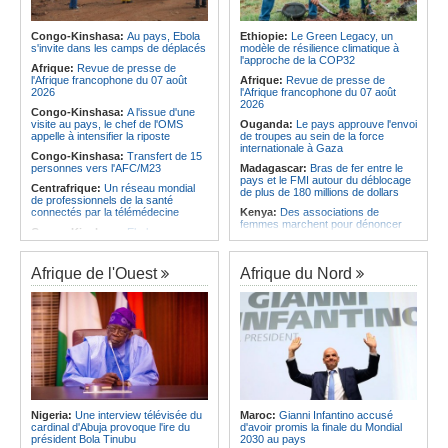
l'économie
Afrique:
AfroBasket U18 (F) - Le
Sénégal craque au 3e quart-temps
Angola:
La nouvelle loi renforce la
et s'incline face à la Tunisie (44-43)
protection des institutions contre les
Congo-Kinshasa:
Au pays, Ebola
Ethiopie:
Le Green Legacy, un
cyberattaques, selon Mário Oliveira
s'invite dans les camps de déplacés
modèle de résilience climatique à
Afrique du Nord:
Santé - La
l'approche de la COP32
Tunisie troisième pays arabe et 49e
Angola:
Le pays criminalise la
Afrique:
Revue de presse de
au monde
diffusion de fausses informations
l'Afrique francophone du 07 août
Afrique:
Revue de presse de
sur Internet
2026
l'Afrique francophone du 07 août
2026
Congo-Kinshasa:
A l'issue d'une
visite au pays, le chef de l'OMS
Ouganda:
Le pays approuve l'envoi
appelle à intensifier la riposte
de troupes au sein de la force
internationale à Gaza
Congo-Kinshasa:
Transfert de 15
personnes vers l'AFC/M23
Madagascar:
Bras de fer entre le
pays et le FMI autour du déblocage
Centrafrique:
Un réseau mondial
de plus de 180 millions de dollars
de professionnels de la santé
connectés par la télémédecine
Kenya:
Des associations de
femmes marchent pour dénoncer
Congo-Kinshasa:
Ebola au pays -
les disparitions forcées
Africa CDC mise sur les
communautés
Afrique:
La CEA renforce les
capacités des parlementaires de
Afrique de l'Ouest
Afrique du Nord
Afrique Centrale:
L'explosion de la
l'Afrique de l'Est
demande de viande de brousse
extermine la faune sauvage
Congo-Kinshasa:
Après l'accord
avec une branche des FDLR, les
Congo-Kinshasa:
Après l'accord
zones d'ombre persistent
avec une branche des FDLR, les
zones d'ombre persistent
Sud-Soudan:
Le pays à la croisée
des chemins, alerte l'ONU
Centrafrique:
Un gendarme détenu
par le groupe armé AAKG retrouve
Rwanda:
Rome et Kigali discutent
la liberté
d'une possible externalisation au
pays des procédures d'asile à
Rwanda:
Rome et Kigali discutent
destination de l'Italie
Nigeria:
Une interview télévisée du
Maroc:
Gianni Infantino accusé
d'une possible externalisation au
cardinal d'Abuja provoque l'ire du
d'avoir promis la finale du Mondial
pays des procédures d'asile à
Somalie:
Le camp de Galkayo
président Bola Tinubu
2030 au pays
destination de l'Italie
frappé par une violente attaque des