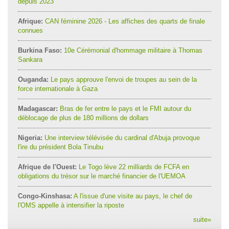
depuis 2023
Afrique:
CAN féminine 2026 - Les affiches des quarts de finale
connues
Burkina Faso:
10e Cérémonial d'hommage militaire à Thomas
Sankara
Ouganda:
Le pays approuve l'envoi de troupes au sein de la
force internationale à Gaza
Madagascar:
Bras de fer entre le pays et le FMI autour du
déblocage de plus de 180 millions de dollars
Nigeria:
Une interview télévisée du cardinal d'Abuja provoque
l'ire du président Bola Tinubu
Afrique de l'Ouest:
Le Togo lève 22 milliards de FCFA en
obligations du trésor sur le marché financier de l'UEMOA
Congo-Kinshasa:
A l'issue d'une visite au pays, le chef de
l'OMS appelle à intensifier la riposte
suite
»