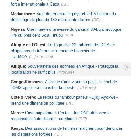
force internationale à Gaza
(RFI)
Madagascar:
Bras de fer entre le pays et le FMI autour du
déblocage de plus de 180 millions de dollars
(RFI)
Nigeria:
Une interview télévisée du cardinal d'Abuja provoque
l'ire du président Bola Tinubu
(RFI)
Afrique de l'Ouest:
Le Togo lève 22 milliards de FCFA en
obligations du trésor sur le marché financier de
l'UEMOA
(Lejecos.com)
Afrique:
Souveraineté des données en Afrique - Pourquoi la
localisation ne suffit plus
(InfoWire)
Congo-Kinshasa:
A l'issue d'une visite au pays, le chef de
l'OMS appelle à intensifier la riposte
(UN News)
Cote d'Ivoire:
Le retour du tambour parleur «Djidji Ayôkwé»
prend une dimension politique
(RFI)
Maroc:
Crise migratoire à Ceuta - Une ONG dénonce la
responsabilité de Rabat et de Madrid
(RFI)
Kenya:
Des associations de femmes marchent pour dénoncer
les disparitions forcées
(RFI)