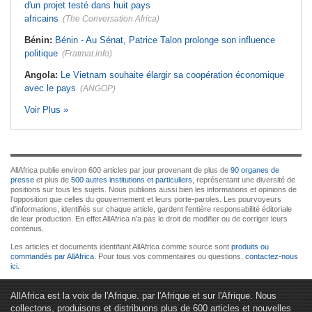
d'un projet testé dans huit pays
africains
(The Conversation Africa)
Bénin:
Bénin - Au Sénat, Patrice Talon prolonge son influence
politique
(Fratmat.info)
Angola:
Le Vietnam souhaite élargir sa coopération économique
avec le pays
(ANGOP)
Voir Plus »
AllAfrica publie environ 600 articles par jour provenant de plus de
90 organes de
presse
et plus de
500 autres institutions et particuliers
, représentant une diversité de
positions sur tous les sujets. Nous publions aussi bien les informations et opinions de
l'opposition que celles du gouvernement et leurs porte-paroles. Les pourvoyeurs
d'informations, identifiés sur chaque article, gardent l'entière responsabilité éditoriale
de leur production. En effet AllAfrica n'a pas le droit de modifier ou de corriger leurs
contenus.
Les articles et documents identifiant AllAfrica comme source sont
produits ou
commandés par AllAfrica
. Pour tous vos commentaires ou questions,
contactez-nous
ici
.
AllAfrica est la voix de l'Afrique. par l'Afrique et sur l'Afrique. Nous
collectons, produisons et distribuons plus de 600 articles et nouvelles