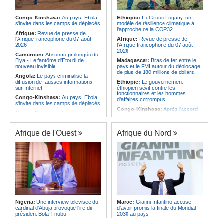
Infantino marquera-t-il le but de son
corrige le Kabuscorp en match de
maintien ?
préparation
Afrique:
Partenariat Afrique-Monde
Congo-Kinshasa:
Au pays, Ebola
Ethiopie:
Le Green Legacy, un
Angola:
Des experts prélèvent des
arabe - Des mesures adoptées pour
s'invite dans les camps de déplacés
modèle de résilience climatique à
échantillons pour identifier les
relancer la coopération
l'approche de la COP32
victimes de l'accident de Cuanza-
Afrique:
Revue de presse de
Afrique:
Enjeux sur l'eau potable en
Sul
l'Afrique francophone du 07 août
Afrique:
Revue de presse de
Afrique - Le Prof Jacques Djoli
2026
l'Afrique francophone du 07 août
préconise un changement de vision
2026
Cameroun:
Absence prolongée de
Biya - Le fantôme d'Etoudi de
Madagascar:
Bras de fer entre le
nouveau invisible
pays et le FMI autour du déblocage
de plus de 180 millions de dollars
Angola:
Le pays criminalise la
diffusion de fausses informations
Ethiopie:
Le gouvernement
sur Internet
éthiopien sévit contre les
fonctionnaires et les hommes
Congo-Kinshasa:
Au pays, Ebola
d'affaires corrompus
s'invite dans les camps de déplacés
Congo-Kinshasa:
Après l'accord
Congo-Kinshasa:
Ebola au pays -
avec une branche des FDLR, les
Africa CDC mise sur les
zones d'ombre persistent
communautés
Sud-Soudan:
Le pays à la croisée
Afrique de l'Ouest
Afrique du Nord
Afrique Centrale:
L'explosion de la
des chemins, alerte l'ONU
demande de viande de brousse
extermine la faune sauvage
Rwanda:
Rome et Kigali discutent
d'une possible externalisation au
Congo-Kinshasa:
Après l'accord
pays des procédures d'asile à
avec une branche des FDLR, les
destination de l'Italie
zones d'ombre persistent
Somalie:
Le camp de Galkayo
Centrafrique:
Un gendarme détenu
frappé par une violente attaque des
par le groupe armé AAKG retrouve
Forces du Puntland
la liberté
Soudan:
La guerre contre les
Rwanda:
Rome et Kigali discutent
houthistes du Yémen peut-elle
Nigeria:
Une interview télévisée du
Maroc:
Gianni Infantino accusé
d'une possible externalisation au
détourner Riyad du pays ?
cardinal d'Abuja provoque l'ire du
d'avoir promis la finale du Mondial
pays des procédures d'asile à
président Bola Tinubu
2030 au pays
destination de l'Italie
Sud-Soudan:
Le long voyage des