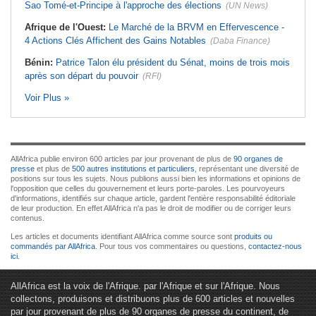
Sao Tomé-et-Principe à l'approche des élections
(UN News)
Afrique de l'Ouest:
Le Marché de la BRVM en Effervescence -
4 Actions Clés Affichent des Gains Notables
(Daba Finance)
Bénin:
Patrice Talon élu président du Sénat, moins de trois mois
après son départ du pouvoir
(RFI)
Voir Plus »
AllAfrica publie environ 600 articles par jour provenant de plus de
90 organes de
presse
et plus de
500 autres institutions et particuliers
, représentant une diversité de
positions sur tous les sujets. Nous publions aussi bien les informations et opinions de
l'opposition que celles du gouvernement et leurs porte-paroles. Les pourvoyeurs
d'informations, identifiés sur chaque article, gardent l'entière responsabilité éditoriale
de leur production. En effet AllAfrica n'a pas le droit de modifier ou de corriger leurs
contenus.
Les articles et documents identifiant AllAfrica comme source sont
produits ou
commandés par AllAfrica
. Pour tous vos commentaires ou questions,
contactez-nous
ici
.
AllAfrica est la voix de l'Afrique. par l'Afrique et sur l'Afrique. Nous
collectons, produisons et distribuons plus de 600 articles et nouvelles
par jour provenant de plus de 90 organes de presse du continent, de