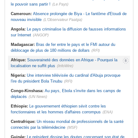
le pouvoir sans partir !
(Le Pays)
Cameroun:
Absence prolongée de Biya - Le fantôme d'Etoudi de
nouveau invisible
(L'Observateur Paalga)
Angola:
Le pays criminalise la diffusion de fausses informations
sur Internet
(ANGOP)
Madagascar:
Bras de fer entre le pays et le FMI autour du
déblocage de plus de 180 millions de dollars
(RFI)
Afrique:
Souveraineté des données en Afrique - Pourquoi la
localisation ne suffit plus
(InfoWire)
Nigeria:
Une interview télévisée du cardinal d'Abuja provoque
l'ire du président Bola Tinubu
(RFI)
Congo-Kinshasa:
Au pays, Ebola s'invite dans les camps de
déplacés
(UN News)
Ethiopie:
Le gouvernement éthiopien sévit contre les
fonctionnaires et les hommes d'affaires corrompus
(ENA)
Centrafrique:
Un réseau mondial de professionnels de la santé
connectés par la télémédecine
(MSF)
Guinée:
Le président dissipe les doutes concernant son état de