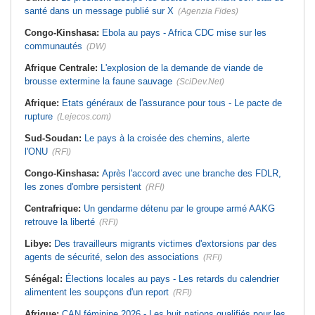
santé dans un message publié sur X
(Agenzia Fides)
Congo-Kinshasa:
Ebola au pays - Africa CDC mise sur les
communautés
(DW)
Afrique Centrale:
L'explosion de la demande de viande de
brousse extermine la faune sauvage
(SciDev.Net)
Afrique:
Etats généraux de l'assurance pour tous - Le pacte de
rupture
(Lejecos.com)
Sud-Soudan:
Le pays à la croisée des chemins, alerte
l'ONU
(RFI)
Congo-Kinshasa:
Après l'accord avec une branche des FDLR,
les zones d'ombre persistent
(RFI)
Centrafrique:
Un gendarme détenu par le groupe armé AAKG
retrouve la liberté
(RFI)
Libye:
Des travailleurs migrants victimes d'extorsions par des
agents de sécurité, selon des associations
(RFI)
Sénégal:
Élections locales au pays - Les retards du calendrier
alimentent les soupçons d'un report
(RFI)
Afrique:
CAN féminine 2026 - Les huit nations qualifiés pour les