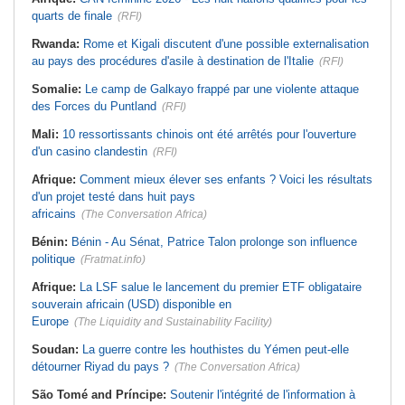
quarts de finale
(RFI)
Rwanda:
Rome et Kigali discutent d'une possible externalisation
au pays des procédures d'asile à destination de l'Italie
(RFI)
Somalie:
Le camp de Galkayo frappé par une violente attaque
des Forces du Puntland
(RFI)
Mali:
10 ressortissants chinois ont été arrêtés pour l'ouverture
d'un casino clandestin
(RFI)
Afrique:
Comment mieux élever ses enfants ? Voici les résultats
d'un projet testé dans huit pays
africains
(The Conversation Africa)
Bénin:
Bénin - Au Sénat, Patrice Talon prolonge son influence
politique
(Fratmat.info)
Afrique:
La LSF salue le lancement du premier ETF obligataire
souverain africain (USD) disponible en
Europe
(The Liquidity and Sustainability Facility)
Soudan:
La guerre contre les houthistes du Yémen peut-elle
détourner Riyad du pays ?
(The Conversation Africa)
São Tomé and Príncipe:
Soutenir l'intégrité de l'information à