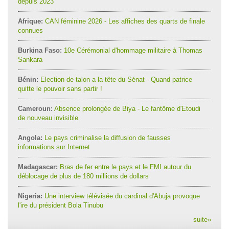
depuis 2023
Afrique:
CAN féminine 2026 - Les affiches des quarts de finale
connues
Burkina Faso:
10e Cérémonial d'hommage militaire à Thomas
Sankara
Bénin:
Election de talon a la tête du Sénat - Quand patrice
quitte le pouvoir sans partir !
Cameroun:
Absence prolongée de Biya - Le fantôme d'Etoudi
de nouveau invisible
Angola:
Le pays criminalise la diffusion de fausses
informations sur Internet
Madagascar:
Bras de fer entre le pays et le FMI autour du
déblocage de plus de 180 millions de dollars
Nigeria:
Une interview télévisée du cardinal d'Abuja provoque
l'ire du président Bola Tinubu
suite
»