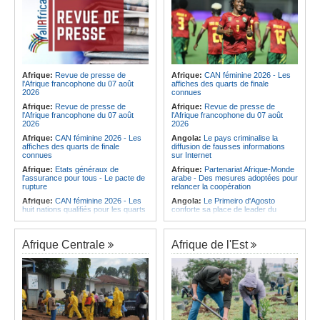
Afrique:
Revue de presse de
Afrique:
CAN féminine 2026 - Les
l'Afrique francophone du 07 août
affiches des quarts de finale
2026
connues
Afrique:
Revue de presse de
Afrique:
Revue de presse de
l'Afrique francophone du 07 août
l'Afrique francophone du 07 août
2026
2026
Afrique:
CAN féminine 2026 - Les
Angola:
Le pays criminalise la
affiches des quarts de finale
diffusion de fausses informations
connues
sur Internet
Afrique:
Etats généraux de
Afrique:
Partenariat Afrique-Monde
l'assurance pour tous - Le pacte de
arabe - Des mesures adoptées pour
rupture
relancer la coopération
Afrique:
CAN féminine 2026 - Les
Angola:
Le Primeiro d'Agosto
huit nations qualifiés pour les quarts
conforte sa place de leader du
de finale
Championnat national féminin
Afrique:
Comment mieux élever
Angola:
Le ministre des
ses enfants ? Voici les résultats d'un
Ressources minérales reconnaît
Afrique Centrale
Afrique de l'Est
projet testé dans huit pays africains
une pénurie de carburants au pays
Afrique:
La LSF salue le lancement
Angola:
Boxe - Elder Liduema se
du premier ETF obligataire
qualifie pour les quarts de finale
souverain africain (USD) disponible
Angola:
Handball - Le pays s'incline
en Europe
face à la Guinée dans les matches
Afrique:
Promesse de la finale de la
de classement
Coupe du Monde 2030 au Maroc -
Angola:
Football - L'Interclube