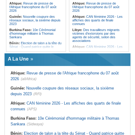
femmes pour accéder aux soins de
Afrique:
Revue de presse de
Afrique:
Revue de presse de
santé
l'Afrique francophone du 07 août
l'Afrique francophone du 07 août
2026
2026
Guinée:
Nouvelle coupure des
Afrique:
CAN féminine 2026 - Les
réseaux sociaux, la sixième depuis
affiches des quarts de finale
2023
connues
Burkina Faso:
10e Cérémonial
Libye:
Des travailleurs migrants
d'hommage militaire à Thomas
victimes d'extorsions par des
Sankara
agents de sécurité, selon des
associations
Bénin:
Election de talon a la tête du
Sénat - Quand patrice quitte le
Afrique:
CAN féminine 2026 - Les
pouvoir sans partir !
huit nations qualifiés pour les quarts
de finale
Cameroun:
Absence prolongée de
A La Une
Biya - Le fantôme d'Etoudi de
Afrique:
Promesse de la finale de la
nouveau invisible
Coupe du Monde 2030 au Maroc -
Infantino marquera-t-il le but de son
Nigeria:
Une interview télévisée du
maintien ?
Afrique:
Revue de presse de l'Afrique francophone du 07 août
cardinal d'Abuja provoque l'ire du
président Bola Tinubu
Afrique:
Partenariat Afrique-Monde
2026
(allAfrica)
arabe - Des mesures adoptées pour
Guinée:
Le président dissipe les
relancer la coopération
doutes concernant son état de
Guinée:
Nouvelle coupure des réseaux sociaux, la sixième
santé dans un message publié sur X
Tunisie:
Colisée d'El Jem - Concert
depuis 2023
(RFI)
de musique de films sous le signe
Afrique:
Etats généraux de
de Cinecittà et Hollywood
l'assurance pour tous - Le pacte de
Afrique:
CAN féminine 2026 - Les affiches des quarts de finale
rupture
Madagascar:
Afrobasket - U18 -
Les Ankoay veulent confirmer face
connues
(APS)
Sénégal:
Élections locales au pays
au Maroc
- Les retards du calendrier
alimentent les soupçons d'un report
Afrique du Nord:
Télécoms - Le
Burkina Faso:
10e Cérémonial d'hommage militaire à Thomas
Groupe Maroc Telecom annonce
Sankara
(Sidwaya)
une baisse de 40% de son résultat
net consolidé au premier semestre
2026
Bénin:
Election de talon a la tête du Sénat - Quand patrice quitte