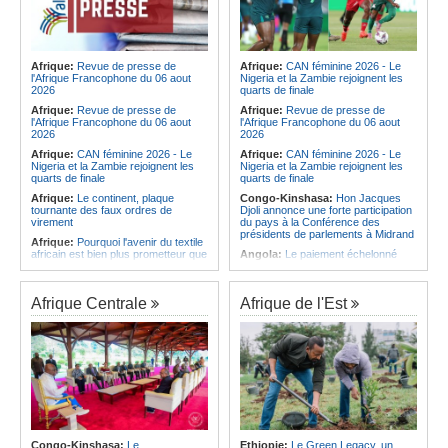
Afrique:
Revue de presse de
Afrique:
CAN féminine 2026 - Le
l'Afrique Francophone du 06 aout
Nigeria et la Zambie rejoignent les
2026
quarts de finale
Afrique:
Revue de presse de
Afrique:
Revue de presse de
l'Afrique Francophone du 06 aout
l'Afrique Francophone du 06 aout
2026
2026
Afrique:
CAN féminine 2026 - Le
Afrique:
CAN féminine 2026 - Le
Nigeria et la Zambie rejoignent les
Nigeria et la Zambie rejoignent les
quarts de finale
quarts de finale
Afrique:
Le continent, plaque
Congo-Kinshasa:
Hon Jacques
tournante des faux ordres de
Djoli annonce une forte participation
virement
du pays à la Conférence des
présidents de parlements à Midrand
Afrique:
Pourquoi l'avenir du textile
africain est bien plus prometteur que
Angola:
Le paiement échelonné
ne le laissent penser les chiffres
des services touristiques démarre
ce jeudi
Afrique:
L'essor historique de
l'Éthiopie met à mal la campagne
Angola:
Jiu-jitsu - Le pays
Afrique Centrale
Afrique de l'Est
d'hostilité menée par Le Caire
décroche une troisième médaille à
Abou Dabi
Afrique:
La Cour international de
justice fixe le calendrier de la
Afrique:
Ju-Jitsu - La délégation
procédure engagée par la RDC
angolaise reçue par l'ambassadeur
contre le Rwanda
d'Angola aux Émirats arabes unis
Afrique:
Ligue des Champions de la
Angola:
Une expédition automobile
CAF - L'Espérance exemptée au
favorise le tourisme à Humpata
premier tour, le Club Africain hérite
Angola:
La WAS-AC souhaite
du Djoliba AC
collaborer avec le pays pour
Afrique:
Un consortium européen
stimuler l'aquaculture
Congo-Kinshasa:
Le
Ethiopie:
Le Green Legacy, un