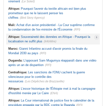
virement
(Le Soleil)
Afrique:
Pourquoi l'avenir du textile africain est bien plus
prometteur que ne le laissent penser les
chiffres
(Bird Story Agency)
Mali:
Achat d'un avion présidentiel - La Cour suprême confirme
la condamnation de l'ex-ministre de l'Économie
(RFI)
Afrique:
Souveraineté des données en Afrique - Pourquoi la
localisation ne suffit plus
(InfoWire)
Maroc:
Gianni Infantino accusé d'avoir promis la finale du
Mondial 2030 au pays
(RFI)
Ouganda:
L'opposant Sam Mugumya réapparaît dans une vidéo
après un an de disparition
(RFI)
Centrafrique:
Les sanctions de l'ONU cachent la guerre
silencieuse pour le contrôle des
ressources
(Les Dépêches de Brazzaville)
Afrique:
L'essor historique de l'Éthiopie met à mal la campagne
d'hostilité menée par Le Caire
(ENA)
Afrique:
La Cour international de justice fixe le calendrier de la
procédure engagée par la RDC contre le Rwanda
(RFI)