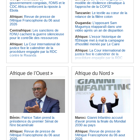
développe un modèle de production
gouvernement congolais, l'OMS et le
modèle de résilience climatique à
Afrique:
Un groupe parlementaire
novateur pour les ingrédients
CDC Africa renforcent la riposte à
l'approche de la COP32
se penche sur le rôle des femmes
pharmaceutiques actifs, une
Ebola
dans l'interaction avec les
Tanzanie:
Le textile au cœur de la
opportunité pour le pays
communautés
Afrique:
Revue de presse de
relance de la filière coton
Afrique:
Épidémie d'Ebola - Le
l'Afrique Francophone du 06 aout
Ouganda:
L'opposant Sam
gouvernement renforce la riposte
2026
Mugumya réapparaît dans une
avec l'appui de l'OMS et d'Africa
Centrafrique:
Les sanctions de
vidéo après un an de disparition
CDC
l'ONU cachent la guerre silencieuse
Afrique:
L'essor historique de
pour le contrôle des ressources
l'Éthiopie met à mal la campagne
Afrique:
La Cour international de
d'hostilité menée par Le Caire
justice fixe le calendrier de la
Afrique:
La Cour international de
procédure engagée par la RDC
justice fixe le calendrier de la
contre le Rwanda
procédure engagée par la RDC
Gabon:
Quand une tribune redonne
contre le Rwanda
espoir - Le témoignage bouleversant
Ethiopie:
Addis-Abeba - L'église
du Dr Alphonse Louma Eyougha
d'Afrique lance officiellement son
Afrique de l'Ouest
Afrique du Nord
Congo-Kinshasa:
Plan stratégique
'cheminement' vers la grande
triennal 2026-2028 - L'IGF place la
Assemblée de 2028
digitalisation au coeur des réformes
Afrique de l'Est:
Le pari du régime
!
érythréen - Pousser le Tigray vers
Congo-Kinshasa:
RDC - Félix
une zone tampon dans le cadre
Tshisekedi place le CEFOCK au
d'une nouvelle guerre par
coeur de bataille de l'appropriation
procuration
du Génocost !
Ethiopie:
Le Premier ministre Abiy
Congo-Kinshasa:
Matadi - Le
inaugure le nouveau terminal de
Kongo Central lance la campagne
l'aéroport international de Bahir Dar
Bénin:
Patrice Talon prend la
Maroc:
Gianni Infantino accusé
de sensibilisation au deuxième
Afrique:
La Croix-Rouge
présidence du premier Sénat de
d'avoir promis la finale du Mondial
Recensement général de la
éthiopienne appelle à une
l'ère bicamérale
2030 au pays
population et de l'habitat
mobilisation accrue des ressources
Afrique:
Revue de presse de
Afrique:
Revue de presse de
Congo-Kinshasa:
Le VPM Shabani
locales en Afrique
l'Afrique Francophone du 06 aout
l'Afrique Francophone du 06 aout
remet aux organisations politiques la
Afrique de l'Est:
Le vrai visage de
2026
2026
directive ministérielle de l'année