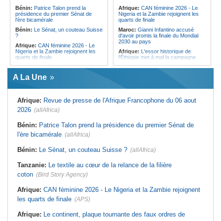
l'Égypte - Exploiter la région par tous
politique 2026
Bénin:
Patrice Talon prend la
Afrique:
CAN féminine 2026 - Le
les moyens, entraver la coopération
présidence du premier Sénat de
Nigeria et la Zambie rejoignent les
Congo-Kinshasa:
Gratien de
équitable par tous les moyens
l'ère bicamérale
quarts de finale
Saint-Nicolas Iracan - « Je ne
soutiendrai jamais un dialogue
Bénin:
Le Sénat, un couteau Suisse
Maroc:
Gianni Infantino accusé
destiné au partage du pouvoir ou à
?
d'avoir promis la finale du Mondial
la légitimation des groupes armés »
2030 au pays
Afrique:
CAN féminine 2026 - Le
Nigeria et la Zambie rejoignent les
Afrique:
L'essor historique de
quarts de finale
l'Éthiopie met à mal la campagne
d'hostilité menée par Le Caire
Afrique:
Le continent, plaque
tournante des faux ordres de
Algérie:
France - L'affaire Mehdi
A La Une
virement
Laribi relance la coopération
policière contre le narcotrafic
Mali:
Achat d'un avion présidentiel -
La Cour suprême confirme la
Tunisie:
Au pays - 6 morts et 18
Afrique:
Revue de presse de l'Afrique Francophone du 06 aout
condamnation de l'ex-ministre de
blessés dans un grave accident de
l'Économie
la route
2026
(allAfrica)
Guinée:
Le pays demande à la
Tunisie:
Une maison entièrement
France la restitution du crâne de
calcinée à Moknine après le
Bénin:
Patrice Talon prend la présidence du premier Sénat de
Bokar Biro et de trois de ses
rétablissement du courant
l'ère bicamérale
proches
(allAfrica)
Afrique:
Ligue des Champions de la
Bénin:
Le nouveau Sénat élit son
CAF - L'Espérance exemptée au
Bénin:
Le Sénat, un couteau Suisse ?
(allAfrica)
premier président
premier tour, le Club Africain hérite
du Djoliba AC
Cote d'Ivoire:
Protection de
Tanzanie:
Le textile au cœur de la relance de la filière
l'environnement - La Roots Wild
Tunisie:
Crise sanitaire au pays -
Foundation distinguée au Grand Prix
L'OMS alerte sur une hausse
coton
(Bird Story Agency)
Nelson Mandela
incontrôlable d'Ebola
Afrique:
CAN féminine 2026 - Le Nigeria et la Zambie rejoignent
les quarts de finale
(APS)
Afrique:
Le continent, plaque tournante des faux ordres de