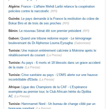
Algérie:
France - L'affaire Mehdi Laribi relance la coopération
policière contre le narcotrafic
(RFI)
Guinée:
Le pays demande à la France la restitution du crâne de
Bokar Biro et de trois de ses proches
(RFI)
Bénin:
Le nouveau Sénat élit son premier président
(RFI)
Gabon:
Quand une tribune redonne espoir - Le témoignage
bouleversant du Dr Alphonse Louma Eyougha
(Gabonews)
Tunisie:
Une maison entièrement calcinée à Moknine après le
rétablissement du courant
(La Presse)
Tunisie:
Au pays - 6 morts et 18 blessés dans un grave accident
de la route
(La Presse)
Tunisie:
Crise sanitaire au pays - L'OMS alerte sur une hausse
incontrôlable d'Ebola
(La Presse)
Afrique:
Ligue des Champions de la CAF - L'Espérance
exemptée au premier tour, le Club Africain hérite du Djoliba
AC
(La Presse)
Tunisie:
Hammamet Nord - Un bureau de change ciblé par un
braquage sanglant
(La Presse)