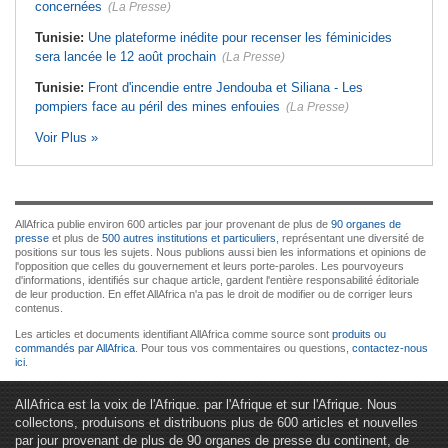
concernées
(La Presse)
Tunisie:
Une plateforme inédite pour recenser les féminicides
sera lancée le 12 août prochain
(La Presse)
Tunisie:
Front d'incendie entre Jendouba et Siliana - Les
pompiers face au péril des mines enfouies
(La Presse)
Voir Plus »
AllAfrica publie environ 600 articles par jour provenant de plus de
90 organes de
presse
et plus de
500 autres institutions et particuliers
, représentant une diversité de
positions sur tous les sujets. Nous publions aussi bien les informations et opinions de
l'opposition que celles du gouvernement et leurs porte-paroles. Les pourvoyeurs
d'informations, identifiés sur chaque article, gardent l'entière responsabilité éditoriale
de leur production. En effet AllAfrica n'a pas le droit de modifier ou de corriger leurs
contenus.
Les articles et documents identifiant AllAfrica comme source sont
produits ou
commandés par AllAfrica
. Pour tous vos commentaires ou questions,
contactez-nous
ici
.
AllAfrica est la voix de l'Afrique. par l'Afrique et sur l'Afrique. Nous
collectons, produisons et distribuons plus de 600 articles et nouvelles
par jour provenant de plus de 90 organes de presse du continent, de