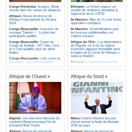
qualifie pour la finale de la Coupe de
d'Ivoire et l'Algérie
l'Amitié
Congo-Kinshasa:
Au pays, Ebola
Ethiopie:
Le Green Legacy, un
Afrique:
Le Maroc et l'Afrique du
s'invite dans les camps de déplacés
modèle de résilience climatique à
Angola:
Le MAT organise la
Sud se retrouvent quatre ans après
l'approche de la COP32
troisième édition de la Semaine du
Afrique:
Revue de presse de
la finale
développement local à Namibe
l'Afrique Francophone du 09 aout
Ile Maurice:
Bilan de 21 mois d'une
Afrique:
Côte d'Ivoire - Algérie, un
2026
opposition combative
duel de contrastes
Congo-Brazzaville:
Concours de
Ile Maurice:
24 bénéficiaires pour
musique 'Talents +' - La liste des
les bourses additionnelles sur
participants publiée
critères sociaux
Congo-Brazzaville:
Coupe du
Afrique de l'Est:
« La dépendance
Congo de football - JST, Inter, Cara
de l'Égypte vis-à-vis du régime
et V Club qualifiés pour les demi-
érythréen aggrave l'instabilité dans
finales
la région de la Corne de l'Afrique »,
selon le RSADO
Congo-Brazzaville:
Lutte contre la
corruption - Les parlementaires
Ethiopie:
Le peuple oromo s'est
sensibilisés
historiquement opposé à des
systèmes administratifs défaillants
Congo-Brazzaville:
Santé publique
- Ollombo réceptionne son hôpital de
Ethiopie:
« Le renforcement des
Afrique de l'Ouest
Afrique du Nord
référence
capacités de l'armée de l'air
éthiopienne consolide la dissuasion
Congo-Brazzaville:
Lutte contre
nationale », déclare le commandant
les épidémies - Les employés de la
en second
maison de retraite Kambissi en
formation
Afrique de l'Est:
« Les dirigeants
érythréens font obstacle à la stabilité
Congo-Brazzaville:
Distinction -
et au développement de la région »,
Darrel Ornelle Elion Assiana promue
selon un professeur de l'université
maître-assistant Cames
d'Uppsala
Afrique:
Naomi Eto (Cameroun) - «
Ile Maurice:
Dharam Gokhool -
Face au Nigeria, nous donnerons
Nigeria:
Une interview télévisée du
Maroc:
Gianni Infantino accusé
«Kan mo vinn prezidan mo pa okip
tout sur le terrain. »
cardinal d'Abuja provoque l'ire du
d'avoir promis la finale du Mondial
mo sekirite»
président Bola Tinubu
2030 au pays
Cameroun:
Ngoh Ngoh, l'homme
Ile Maurice:
Chetan Baboolall - Le
qui signe à la place de Biya
Afrique:
Revue de presse de
Afrique:
Revue de presse de
discret de Bel-Air face au vacarme