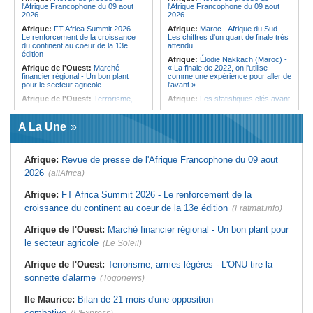
l'Afrique Francophone du 09 aout
l'Afrique Francophone du 09 aout
de Port-Louis
2026
2026
Ile Maurice:
Infections respiratoires
Afrique:
FT Africa Summit 2026 -
Afrique:
Maroc - Afrique du Sud -
- Moins de cas, mais les virus
Le renforcement de la croissance
Les chiffres d'un quart de finale très
circulent toujours
du continent au coeur de la 13e
attendu
édition
Afrique:
Élodie Nakkach (Maroc) -
Afrique de l'Ouest:
Marché
« La finale de 2022, on l'utilise
financier régional - Un bon plant
comme une expérience pour aller de
pour le secteur agricole
l'avant »
Afrique de l'Ouest:
Terrorisme,
Afrique:
Les statistiques clés avant
armes légères - L'ONU tire la
le quart de finale entre la Côte
sonnette d'alarme
d'Ivoire et l'Algérie
A La Une
Sénégal:
FERA - La DG sortante
Afrique:
Le Maroc et l'Afrique du
revendique un redressement
Sud se retrouvent quatre ans après
financier du fonds
la finale
Afrique:
Revue de presse de l'Afrique Francophone du 09 aout
Sénégal:
Affaire d'actes contre
Afrique:
Côte d'Ivoire - Algérie, un
nature - Le procureur du TGI de
duel de contrastes
2026
(allAfrica)
Pikine-Guédiawaye interjette appel
Afrique:
AfroBasket U18 - Le
de l'ordonnance de non-lieu partiel et
Sénégal bat la Tunisie et prend le
de renvoi de plusieurs prévenus
Afrique:
FT Africa Summit 2026 - Le renforcement de la
quart
croissance du continent au coeur de la 13e édition
Sénégal:
FERA - Priorité à
(Fratmat.info)
Tunisie:
Enseignement supérieur -
l'économie de la préservation,
Le pays lance son premier master
Cheikh Dieng décline sa vision
Afrique de l'Ouest:
Marché financier régional - Un bon plant pour
interconnecté « One Health »
Sénégal:
Cheikh Dieng définit ses
le secteur agricole
(Le Soleil)
Tunisie:
La CCI de Tunis lance le
axes prioritaires pour restructurer le
pôle « SPEEDUP » pour propulser
Fonds d'entretien routier autonome
les startups à l'international
Afrique de l'Ouest:
Terrorisme, armes légères - L'ONU tire la
Afrique:
JIFA 2026 à Dakar - La
sonnette d'alarme
commémoration de l'héritage des
(Togonews)
pionnières du mouvement féminin
africain à l'honneur (ministre)
Ile Maurice:
Bilan de 21 mois d'une opposition
combative