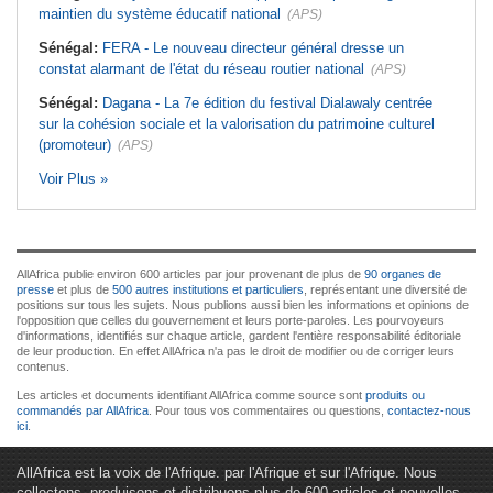
maintien du système éducatif national
(APS)
Sénégal:
FERA - Le nouveau directeur général dresse un
constat alarmant de l'état du réseau routier national
(APS)
Sénégal:
Dagana - La 7e édition du festival Dialawaly centrée
sur la cohésion sociale et la valorisation du patrimoine culturel
(promoteur)
(APS)
Voir Plus »
AllAfrica publie environ 600 articles par jour provenant de plus de
90 organes de
presse
et plus de
500 autres institutions et particuliers
, représentant une diversité de
positions sur tous les sujets. Nous publions aussi bien les informations et opinions de
l'opposition que celles du gouvernement et leurs porte-paroles. Les pourvoyeurs
d'informations, identifiés sur chaque article, gardent l'entière responsabilité éditoriale
de leur production. En effet AllAfrica n'a pas le droit de modifier ou de corriger leurs
contenus.
Les articles et documents identifiant AllAfrica comme source sont
produits ou
commandés par AllAfrica
. Pour tous vos commentaires ou questions,
contactez-nous
ici
.
AllAfrica est la voix de l'Afrique. par l'Afrique et sur l'Afrique. Nous
collectons, produisons et distribuons plus de 600 articles et nouvelles