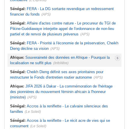
(L'Express)
Sénégal:
FERA - La DG sortante revendique un redressement
financier du fonds
(APS)
Sénégal:
Affaire d'actes contre nature - Le procureur du TGI de
Pikine-Guédiawaye interjette appel de l'ordonnance de non-lieu
partiel et de renvoi de plusieurs prévenus
(APS)
Sénégal:
FERA - Priorité à l'économie de la préservation, Cheikh
Dieng décline sa vision
(APS)
Afrique:
Souveraineté des données en Afrique - Pourquoi la
localisation ne suffit plus
(InfoWire)
Sénégal:
Cheikh Dieng définit ses axes prioritaires pour
restructurer le Fonds d'entretien routier autonome
(APS)
Afrique:
JIFA 2026 à Dakar - La commémoration de l'héritage
des pionnières du mouvement féminin africain à l'honneur
(ministre)
(APS)
Sénégal:
Accros à la reniflette - Le calvaire silencieux des
familles
(Le Soleil)
Sénégal:
Accros à la reniflette - Le récit acre de vies qui se
consument
(Le Soleil)