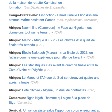
de la maison de retraite Kambissi en
formation
(Les Dépêches de Brazzaville)
Congo-Brazzaville:
Distinction - Darrel Ornelle Elion Assiana
promue maître-assistant Cames
(Les Dépêches de Brazzaville)
Afrique:
Naomi Eto (Cameroun) - « Face au Nigeria, nous
donnerons tout sur le terrain. »
(CAF)
Afrique:
Maroc - Afrique du Sud - Les chiffres d'un quart de
finale très attendu
(CAF)
Afrique:
Élodie Nakkach (Maroc) - « La finale de 2022, on
l'utilise comme une expérience pour aller de l'avant »
(CAF)
Afrique:
Les statistiques clés avant le quart de finale entre la
Côte d'Ivoire et l'Algérie
(CAF)
Afrique:
Le Maroc et l'Afrique du Sud se retrouvent quatre ans
après la finale
(CAF)
Afrique:
Côte d'Ivoire - Algérie, un duel de contrastes
(CAF)
Cameroun:
Ngoh Ngoh, l'homme qui signe à la place de
Biya
(Camer.be)
Sénégal:
Un syndicaliste salue l'apport du corps enseignant au