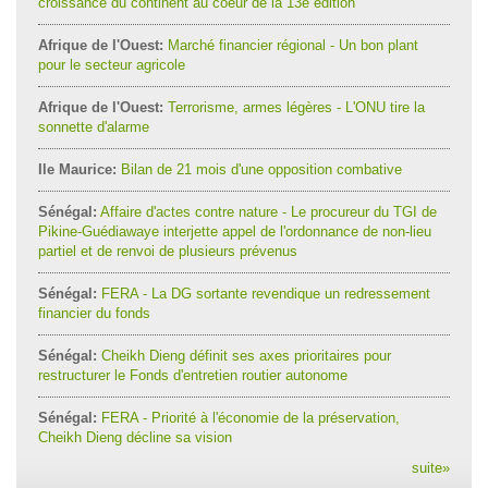
croissance du continent au coeur de la 13e édition
Afrique de l'Ouest:
Marché financier régional - Un bon plant
pour le secteur agricole
Afrique de l'Ouest:
Terrorisme, armes légères - L'ONU tire la
sonnette d'alarme
Ile Maurice:
Bilan de 21 mois d'une opposition combative
Sénégal:
Affaire d'actes contre nature - Le procureur du TGI de
Pikine-Guédiawaye interjette appel de l'ordonnance de non-lieu
partiel et de renvoi de plusieurs prévenus
Sénégal:
FERA - La DG sortante revendique un redressement
financier du fonds
Sénégal:
Cheikh Dieng définit ses axes prioritaires pour
restructurer le Fonds d'entretien routier autonome
Sénégal:
FERA - Priorité à l'économie de la préservation,
Cheikh Dieng décline sa vision
suite
»