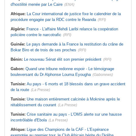
d'hostilité menée par Le Caire
(ENA)
Afrique:
La Cour international de justice fixe le calendrier de la
procédure engagée par la RDC contre le Rwanda
(RFI)
Algérie:
France - L'affaire Mehdi Laribi relance la coopération
policière contre le narcotrafic
(RFI)
Guinée:
Le pays demande à la France la restitution du crâne de
Bokar Biro et de trois de ses proches
(RFI)
Bénin:
Le nouveau Sénat élit son premier président
(RFI)
Gabon:
Quand une tribune redonne espoir - Le témoignage
bouleversant du Dr Alphonse Louma Eyougha
(Gabonews)
Tunisie:
Au pays - 6 morts et 18 blessés dans un grave accident
de la route
(La Presse)
Tunisie:
Une maison entièrement calcinée à Moknine après le
rétablissement du courant
(La Presse)
Tunisie:
Crise sanitaire au pays - L'OMS alerte sur une hausse
incontrôlable d'Ebola
(La Presse)
Afrique:
Ligue des Champions de la CAF - L'Espérance
exemptée au premier tour, le Club Africain hérite du Djoliba