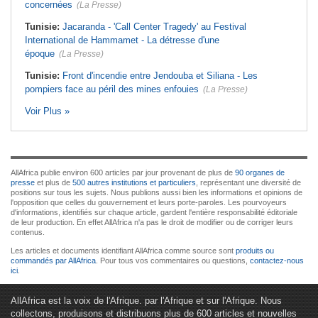
concernées
(La Presse)
Tunisie:
Jacaranda - 'Call Center Tragedy' au Festival
International de Hammamet - La détresse d'une
époque
(La Presse)
Tunisie:
Front d'incendie entre Jendouba et Siliana - Les
pompiers face au péril des mines enfouies
(La Presse)
Voir Plus »
AllAfrica publie environ 600 articles par jour provenant de plus de
90 organes de
presse
et plus de
500 autres institutions et particuliers
, représentant une diversité de
positions sur tous les sujets. Nous publions aussi bien les informations et opinions de
l'opposition que celles du gouvernement et leurs porte-paroles. Les pourvoyeurs
d'informations, identifiés sur chaque article, gardent l'entière responsabilité éditoriale
de leur production. En effet AllAfrica n'a pas le droit de modifier ou de corriger leurs
contenus.
Les articles et documents identifiant AllAfrica comme source sont
produits ou
commandés par AllAfrica
. Pour tous vos commentaires ou questions,
contactez-nous
ici
.
AllAfrica est la voix de l'Afrique. par l'Afrique et sur l'Afrique. Nous
collectons, produisons et distribuons plus de 600 articles et nouvelles