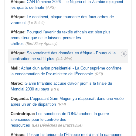
Afrique:
CAN féminine 2026 - Le Nigeria et la Zambie rejoignent
les quarts de finale
(APS)
Afrique:
Le continent, plaque tournante des faux ordres de
virement
(Le Soleil)
Afrique:
Pourquoi l'avenir du textile africain est bien plus
prometteur que ne le laissent penser les
chiffres
(Bird Story Agency)
Afrique:
Souveraineté des données en Afrique - Pourquoi la
localisation ne suffit plus
(InfoWire)
Mali:
Achat d'un avion présidentiel - La Cour suprême confirme
la condamnation de l'ex-ministre de l'Économie
(RFI)
Maroc:
Gianni Infantino accusé d'avoir promis la finale du
Mondial 2030 au pays
(RFI)
Ouganda:
L'opposant Sam Mugumya réapparaît dans une vidéo
après un an de disparition
(RFI)
Centrafrique:
Les sanctions de l'ONU cachent la guerre
silencieuse pour le contrôle des
ressources
(Les Dépêches de Brazzaville)
Afrique:
L'essor historique de l'Éthiopie met à mal la campagne