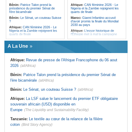
l'Égypte - Exploiter la région par tous
politique 2026
Bénin:
Patrice Talon prend la
Afrique:
CAN féminine 2026 - Le
les moyens, entraver la coopération
présidence du premier Sénat de
Nigeria et la Zambie rejoignent les
Congo-Kinshasa:
Gratien de
équitable par tous les moyens
l'ère bicamérale
quarts de finale
Saint-Nicolas Iracan - « Je ne
soutiendrai jamais un dialogue
Bénin:
Le Sénat, un couteau Suisse
Maroc:
Gianni Infantino accusé
destiné au partage du pouvoir ou à
?
d'avoir promis la finale du Mondial
la légitimation des groupes armés »
2030 au pays
Afrique:
CAN féminine 2026 - Le
Nigeria et la Zambie rejoignent les
Afrique:
L'essor historique de
quarts de finale
l'Éthiopie met à mal la campagne
d'hostilité menée par Le Caire
Afrique:
Le continent, plaque
tournante des faux ordres de
Algérie:
France - L'affaire Mehdi
A La Une
virement
Laribi relance la coopération
policière contre le narcotrafic
Mali:
Achat d'un avion présidentiel -
La Cour suprême confirme la
Tunisie:
Au pays - 6 morts et 18
Afrique:
Revue de presse de l'Afrique Francophone du 06 aout
condamnation de l'ex-ministre de
blessés dans un grave accident de
l'Économie
la route
2026
(allAfrica)
Guinée:
Le pays demande à la
Tunisie:
Une maison entièrement
France la restitution du crâne de
calcinée à Moknine après le
Bénin:
Patrice Talon prend la présidence du premier Sénat de
Bokar Biro et de trois de ses
rétablissement du courant
l'ère bicamérale
proches
(allAfrica)
Afrique:
Ligue des Champions de la
Bénin:
Le nouveau Sénat élit son
CAF - L'Espérance exemptée au
Bénin:
Le Sénat, un couteau Suisse ?
(allAfrica)
premier président
premier tour, le Club Africain hérite
du Djoliba AC
Cote d'Ivoire:
Protection de
Afrique:
La LSF salue le lancement du premier ETF obligataire
l'environnement - La Roots Wild
Tunisie:
Crise sanitaire au pays -
Foundation distinguée au Grand Prix
L'OMS alerte sur une hausse
souverain africain (USD) disponible en
Nelson Mandela
incontrôlable d'Ebola
Europe
(The Liquidity and Sustainability Facility)
Tanzanie:
Le textile au cœur de la relance de la filière
coton
(Bird Story Agency)