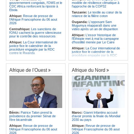
CAF - L'Espérance exemptée au
des services touristiques démarre
gouvernement congolais, l'OMS et le
modèle de résilience climatique à
premier tour, le Club Africain hérite
ce jeudi
CDC Africa renforcent la riposte à
l'approche de la COP32
du Djoliba AC
Ebola
Angola:
Jiu-jitsu - Le pays
Tanzanie:
Le textile au cœur de la
Afrique:
Un consortium européen
décroche une troisième médaille à
Afrique:
Revue de presse de
relance de la filière coton
développe un modèle de production
Abou Dabi
l'Afrique Francophone du 06 aout
Ouganda:
L'opposant Sam
novateur pour les ingrédients
2026
Mugumya réapparaît dans une
pharmaceutiques actifs, une
Centrafrique:
Les sanctions de
vidéo après un an de disparition
opportunité pour le pays
l'ONU cachent la guerre silencieuse
Afrique:
L'essor historique de
pour le contrôle des ressources
l'Éthiopie met à mal la campagne
Afrique:
La Cour international de
d'hostilité menée par Le Caire
justice fixe le calendrier de la
Afrique:
La Cour international de
procédure engagée par la RDC
justice fixe le calendrier de la
contre le Rwanda
procédure engagée par la RDC
Gabon:
Quand une tribune redonne
contre le Rwanda
espoir - Le témoignage bouleversant
Ethiopie:
Addis-Abeba - L'église
du Dr Alphonse Louma Eyougha
d'Afrique lance officiellement son
Afrique de l'Ouest
Afrique du Nord
Congo-Kinshasa:
Plan stratégique
'cheminement' vers la grande
triennal 2026-2028 - L'IGF place la
Assemblée de 2028
digitalisation au coeur des réformes
Afrique de l'Est:
Le pari du régime
!
érythréen - Pousser le Tigray vers
Congo-Kinshasa:
RDC - Félix
une zone tampon dans le cadre
Tshisekedi place le CEFOCK au
d'une nouvelle guerre par
coeur de bataille de l'appropriation
procuration
du Génocost !
Ethiopie:
Le Premier ministre Abiy
Congo-Kinshasa:
Matadi - Le
inaugure le nouveau terminal de
Kongo Central lance la campagne
l'aéroport international de Bahir Dar
Bénin:
Patrice Talon prend la
Maroc:
Gianni Infantino accusé
de sensibilisation au deuxième
Afrique:
La Croix-Rouge
présidence du premier Sénat de
d'avoir promis la finale du Mondial
Recensement général de la
éthiopienne appelle à une
l'ère bicamérale
2030 au pays
population et de l'habitat
mobilisation accrue des ressources
Afrique:
Revue de presse de
Afrique:
Revue de presse de
Congo-Kinshasa:
Le VPM Shabani
locales en Afrique
l'Afrique Francophone du 06 aout
l'Afrique Francophone du 06 aout
remet aux organisations politiques la
Afrique de l'Est:
Le vrai visage de
2026
2026
directive ministérielle de l'année