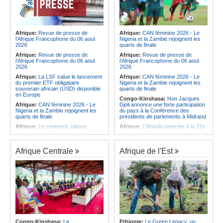
Afrique:
Revue de presse de
Afrique:
CAN féminine 2026 - Le
l'Afrique Francophone du 06 aout
Nigeria et la Zambie rejoignent les
2026
quarts de finale
Afrique:
Revue de presse de
Afrique:
Revue de presse de
l'Afrique Francophone du 06 aout
l'Afrique Francophone du 06 aout
2026
2026
Afrique:
La LSF salue le lancement
Afrique:
CAN féminine 2026 - Le
du premier ETF obligataire
Nigeria et la Zambie rejoignent les
souverain africain (USD) disponible
quarts de finale
en Europe
Congo-Kinshasa:
Hon Jacques
Afrique:
CAN féminine 2026 - Le
Djoli annonce une forte participation
Nigeria et la Zambie rejoignent les
du pays à la Conférence des
quarts de finale
présidents de parlements à Midrand
Afrique:
Le continent, plaque
Afrique:
L'Angola participe à la 21e
tournante des faux ordres de
réunion du Partenariat Afrique-
virement
Monde arabe au Caire
Afrique:
Pourquoi l'avenir du textile
Afrique:
CAN féminine - La Côte
Afrique Centrale
Afrique de l'Est
africain est bien plus prometteur que
d'Ivoire affrontera l'Algérie et le
ne le laissent penser les chiffres
Maroc fera face à l'Afrique du Sud
en quarts
Afrique:
L'essor historique de
l'Éthiopie met à mal la campagne
Afrique:
Revue de presse de
d'hostilité menée par Le Caire
l'Afrique francophone du 05 août
2026
Afrique:
La Cour international de
justice fixe le calendrier de la
Afrique:
L'Angola et l'UA préparent
procédure engagée par la RDC
le sommet sur la prévention et la
contre le Rwanda
résolution des conflits
Afrique:
Ligue des Champions de la
Angola:
Le paiement échelonné
Congo-Kinshasa:
Le
Ethiopie:
Le Green Legacy, un