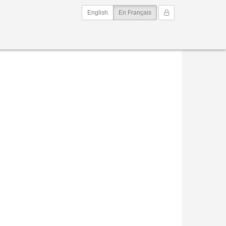
(current)
Mon Compte
English
En Français