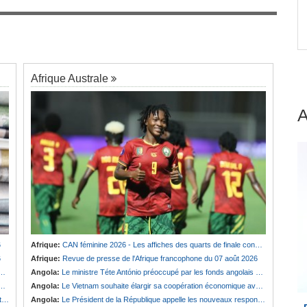
 Le
Afrique:
Revue de presse de l'Afrique
7
francophone du 07 août 2026
Afrique Australe
6
Afrique:
CAN féminine 2026 - Les affiches des quarts de finale connues
6
Afrique:
Revue de presse de l'Afrique francophone du 07 août 2026
Angola:
Le ministre Téte António préoccupé par les fonds angolais bloqués en Suisse
Angola:
Le Vietnam souhaite élargir sa coopération économique avec le pays
e
Angola:
Le Président de la République appelle les nouveaux responsables à renforcer l'action de l'Exécutif