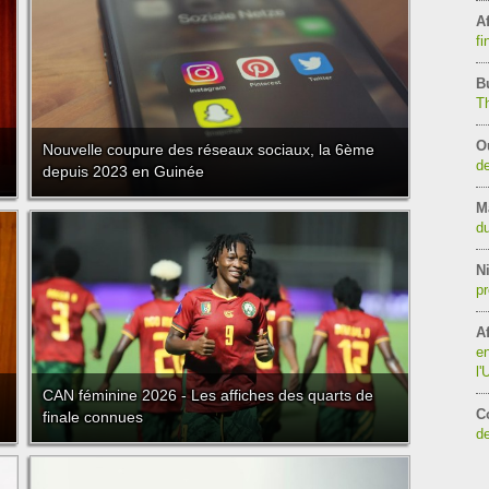
Af
fi
B
T
O
Nouvelle coupure des réseaux sociaux, la 6ème
de
depuis 2023 en Guinée
M
du
Ni
pr
Af
en
l
CAN féminine 2026 - Les affiches des quarts de
C
finale connues
de