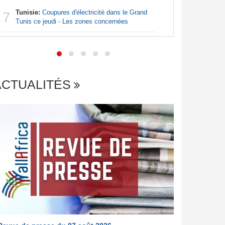
Tunisie:
Coupures d'électricité dans le Grand
7
Centrafr
Tunis ce jeudi - Les zones concernées
7
an les sa
ACTUALITÉS