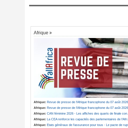
Cameroun:
Absence prolongée de Biya -
7
Une centaine de
fantôme d'Etoudi de nouveau invisible
strés en 2025
Afrique
Afrique:
Revue de presse de l'Afrique francophone du 07 août 202
Afrique:
Revue de presse de l'Afrique francophone du 07 août 202
Afrique:
CAN féminine 2026 - Les affiches des quarts de finale connues
Afrique:
La CEA renforce les capacités des parlementaires de l'Afrique de l'Est
Afrique:
Etats généraux de l'assurance pour tous - Le pacte de ruptur