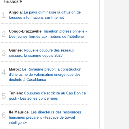
Finance
Centrafri
Angola:
Le pays criminalise la diffusion de
Centrafr
1
1
fausses informations sur Internet
professio
téléméde
Congo-Brazzaville:
Insertion professionnelle -
2
Centrafr
Des jeunes formés aux métiers de l'hôtellerie
2
groupe ar
Guinée:
Nouvelle coupure des réseaux
3
Centrafr
sociaux, la sixième depuis 2023
3
la guerre 
ressourc
Maroc:
Le Royaume prévoit la construction
4
d'une usine de valorisation énergétique des
Centrafr
déchets à Casablanca
4
récupèren
Tunisie:
Coupures d'électricité au Cap Bon ce
5
Centrafr
jeudi - Les zones concernées
5
la tuberc
Ile Maurice:
Les directeurs des ressources
6
Centrafr
humaines préparent «l'espace de travail
6
déplacés 
intelligent»
imprévisi