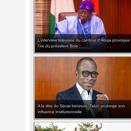
L’interview télévisée du cardinal d'Abuja provoque
l'ire du président Bola
A la tête du Sénat béninois, Talon prolonge son
influence institutionnelle