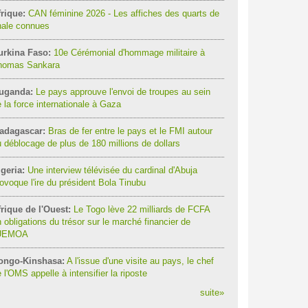
rique:
CAN féminine 2026 - Les affiches des quarts de
nale connues
urkina Faso:
10e Cérémonial d'hommage militaire à
homas Sankara
uganda:
Le pays approuve l'envoi de troupes au sein
 la force internationale à Gaza
adagascar:
Bras de fer entre le pays et le FMI autour
 déblocage de plus de 180 millions de dollars
geria:
Une interview télévisée du cardinal d'Abuja
ovoque l'ire du président Bola Tinubu
rique de l'Ouest:
Le Togo lève 22 milliards de FCFA
 obligations du trésor sur le marché financier de
'UEMOA
ongo-Kinshasa:
A l'issue d'une visite au pays, le chef
 l'OMS appelle à intensifier la riposte
suite
»