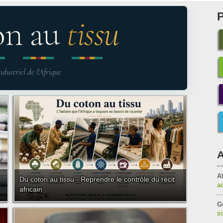
on au
tissu
ndustriel de l'Afrique
A
Af
Du coton au tissu - Reprendre le contrôle du récit
a
africain
G
s