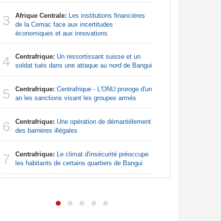
Sénégal
3
Afrique Centrale:
Les institutions financières
la Commiss
3
de la Cemac face aux incertitudes
d'exercic
économiques et aux innovations
Sénégal
4
Centrafrique:
Un ressortissant suisse et un
FCFA pour
4
soldat tués dans une attaque au nord de Bangui
Afrique:
5
Centrafrique:
Centrafrique - L'ONU proroge d'un
bien plus
5
an les sanctions visant les groupes armés
les chiffr
Centrafrique:
Une opération de démantèlement
Sénégal
6
6
des barrières illégales
financeme
accompagn
Centrafrique:
Le climat d'insécurité préoccupe
7
Mali:
Acha
les habitants de certains quartiers de Bangui
7
suprême c
ministre 