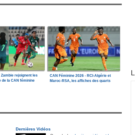
L
a Zambie rejoignent les
CAN Féminine 2026 - RCI-Algérie et
le de la CAN féminine
Maroc-RSA, les affiches des quarts
tirés du site
e les
Madagascar:
Bemasoandro Itaosy - Un arrêté
1
encadre les famorana et les famadihana
r
Guinée:
Le général Amara Camara assume les
2
fonctions présidentielles
Dernières Vidéos