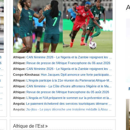
6
Afrique:
CAN féminine 2026 - Le Nigeria et la Zambie rejoignent les quarts de finale
6
Afrique:
Revue de presse de l'Afrique Francophone du 06 aout 2026
e
Afrique:
CAN féminine 2026 - Le Nigeria et la Zambie rejoignent les quarts de finale
Congo-Kinshasa:
Hon Jacques Djoli annonce une forte participation du pays à la Conférence des présidents de parlements à Midrand
t
Afrique:
L'Angola participe à la 21e réunion du Partenariat Afrique-Monde arabe au Caire
Afrique:
CAN féminine - La Côte d'Ivoire affrontera l'Algérie et le Maroc fera face à l'Afrique du Sud en quarts
Afrique:
Revue de presse de l'Afrique francophone du 05 août 2026
Afrique:
L'Angola et l'UA préparent le sommet sur la prévention et la résolution des conflits
Angola:
Le paiement échelonné des services touristiques démarre ce jeudi
Angola:
Jiu-jitsu - Le pays décroche une troisième médaille à Abou Dabi
Afrique de l'Est