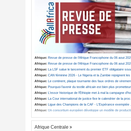
Afrique:
Revue de presse de l'Afrique Francophone du 06 aout 202
Afrique:
Revue de presse de l'Afrique Francophone du 06 aout 202
Afrique:
La LSF salue le lancement du premier ETF obligataire souverain africain (USD) disponible en Europ
Afrique:
CAN féminine 2026 - Le Nigeria et la Zambie rejoignent les quarts de finale
Afrique:
Le continent, plaque tournante des faux ordres de viremen
Afrique:
Pourquoi l'avenir du textile africain est bien plus prometteur que ne le laissent penser les chiffres
Afrique:
L'essor historique de l'Éthiopie met à mal la campagne d'hostilité menée par Le Caire
Afrique:
La Cour international de justice fixe le calendrier de la procédure engagée par la RDC contre le Rwanda
Afrique:
Ligue des Champions de la CAF - L'Espérance exemptée au premier tour, le Club Africain hérite du Djoliba AC
Afrique:
Un consortium européen développe un modèle de production novateur pour les ingrédients pharmaceutiques actifs, une opportunité pour le pays
Afrique Centrale