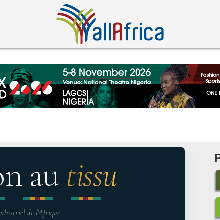
on au
tissu
ndustriel de l'Afrique