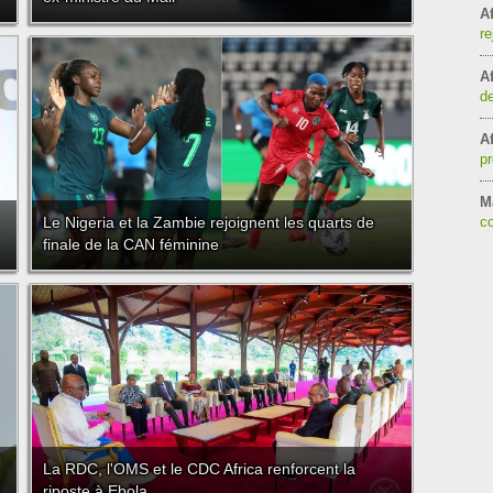
Af
re
Af
de
Af
pr
Ma
Le Nigeria et la Zambie rejoignent les quarts de
co
finale de la CAN féminine
La RDC, l'OMS et le CDC Africa renforcent la
riposte à Ebola