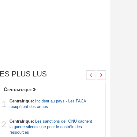
ES PLUS LUS
Centrafrique
Finance
Centrafrique:
Incident au pays - Les FACA
Congo-Br
1
1
récupèrent des armes
Des jeune
Centrafrique:
Les sanctions de l'ONU cachent
Afrique:
2
2
la guerre silencieuse pour le contrôle des
Francoph
ressources