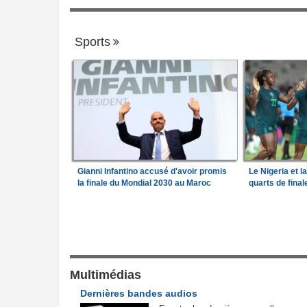
Sports
Gianni Infantino accusé d'avoir promis
Le Nigeria et l
la finale du Mondial 2030 au Maroc
quarts de fina
Gouvernance
de l'Afrique
Guinée:
Le général Amara Camara assum
1
026
fonctions présidentielles
frique en liquidation,
Bénin:
Le nouveau Sénat élit son premie
Multimédias
2
retire la licence
président
Dernières bandes audios