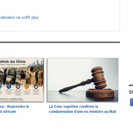
lisation ne suffit plus
S
ssu - Reprendre le
La Cour suprême confirme la
it africain
condamnation d'une ex-ministre au Mali