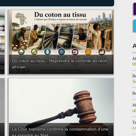
A
Af
Du coton au tissu - Reprendre le contrôle du récit
0
africain
B
Sé
B
Af
ob
T
c
La Cour suprême confirme la condamnation d'une
ex-ministre au Mali