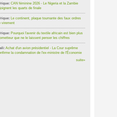
rique:
CAN féminine 2026 - Le Nigeria et la Zambie
joignent les quarts de finale
rique:
Le continent, plaque tournante des faux ordres
 virement
rique:
Pourquoi l'avenir du textile africain est bien plus
ometteur que ne le laissent penser les chiffres
li:
Achat d'un avion présidentiel - La Cour suprême
nfirme la condamnation de l'ex-ministre de l'Économie
suite
»