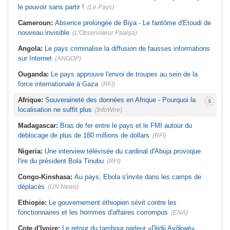
le pouvoir sans partir !
(Le Pays)
Cameroun:
Absence prolongée de Biya - Le fantôme d'Etoudi de
nouveau invisible
(L'Observateur Paalga)
Angola:
Le pays criminalise la diffusion de fausses informations
sur Internet
(ANGOP)
Ouganda:
Le pays approuve l'envoi de troupes au sein de la
force internationale à Gaza
(RFI)
Afrique:
Souveraineté des données en Afrique - Pourquoi la
localisation ne suffit plus
(InfoWire)
Madagascar:
Bras de fer entre le pays et le FMI autour du
déblocage de plus de 180 millions de dollars
(RFI)
Nigeria:
Une interview télévisée du cardinal d'Abuja provoque
l'ire du président Bola Tinubu
(RFI)
Congo-Kinshasa:
Au pays, Ebola s'invite dans les camps de
déplacés
(UN News)
Ethiopie:
Le gouvernement éthiopien sévit contre les
fonctionnaires et les hommes d'affaires corrompus
(ENA)
Cote d'Ivoire:
Le retour du tambour parleur «Djidji Ayôkwé»