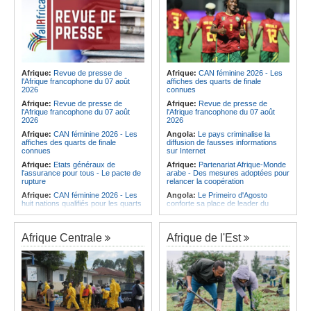
Afrique:
Revue de presse de
Afrique:
CAN féminine 2026 - Les
l'Afrique francophone du 07 août
affiches des quarts de finale
2026
connues
Afrique:
Revue de presse de
Afrique:
Revue de presse de
l'Afrique francophone du 07 août
l'Afrique francophone du 07 août
2026
2026
Afrique:
CAN féminine 2026 - Les
Angola:
Le pays criminalise la
affiches des quarts de finale
diffusion de fausses informations
connues
sur Internet
Afrique:
Etats généraux de
Afrique:
Partenariat Afrique-Monde
l'assurance pour tous - Le pacte de
arabe - Des mesures adoptées pour
rupture
relancer la coopération
Afrique:
CAN féminine 2026 - Les
Angola:
Le Primeiro d'Agosto
huit nations qualifiés pour les quarts
conforte sa place de leader du
de finale
Championnat national féminin
Afrique:
Comment mieux élever
Angola:
Le ministre des
ses enfants ? Voici les résultats d'un
Ressources minérales reconnaît
Afrique Centrale
Afrique de l'Est
projet testé dans huit pays africains
une pénurie de carburants au pays
Afrique:
La LSF salue le lancement
Angola:
Boxe - Elder Liduema se
du premier ETF obligataire
qualifie pour les quarts de finale
souverain africain (USD) disponible
Angola:
Handball - Le pays s'incline
en Europe
face à la Guinée dans les matches
Afrique:
Promesse de la finale de la
de classement
Coupe du Monde 2030 au Maroc -
Angola:
Football - L'Interclube