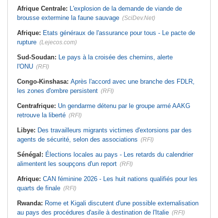
Afrique Centrale:
L'explosion de la demande de viande de
brousse extermine la faune sauvage
(SciDev.Net)
Afrique:
Etats généraux de l'assurance pour tous - Le pacte de
rupture
(Lejecos.com)
Sud-Soudan:
Le pays à la croisée des chemins, alerte
l'ONU
(RFI)
Congo-Kinshasa:
Après l'accord avec une branche des FDLR,
les zones d'ombre persistent
(RFI)
Centrafrique:
Un gendarme détenu par le groupe armé AAKG
retrouve la liberté
(RFI)
Libye:
Des travailleurs migrants victimes d'extorsions par des
agents de sécurité, selon des associations
(RFI)
Sénégal:
Élections locales au pays - Les retards du calendrier
alimentent les soupçons d'un report
(RFI)
Afrique:
CAN féminine 2026 - Les huit nations qualifiés pour les
quarts de finale
(RFI)
Rwanda:
Rome et Kigali discutent d'une possible externalisation
au pays des procédures d'asile à destination de l'Italie
(RFI)