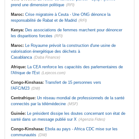
prend une dimension politique
(RFI)
Maroc:
Crise migratoire à Ceuta - Une ONG dénonce la
responsabilité de Rabat et de Madrid
(RFI)
Kenya:
Des associations de femmes marchent pour dénoncer
les disparitions forcées
(RFI)
Maroc:
Le Royaume prévoit la construction d'une usine de
valorisation énergétique des déchets à
Casablanca
(Daba Finance)
Afrique:
La CEA renforce les capacités des parlementaires de
l'Afrique de l'Est
(Lejecos.com)
Congo-Kinshasa:
Transfert de 15 personnes vers
l'AFC/M23
(DW)
Centrafrique:
Un réseau mondial de professionnels de la santé
connectés par la télémédecine
(MSF)
Guinée:
Le président dissipe les doutes concernant son état de
santé dans un message publié sur X
(Agenzia Fides)
Congo-Kinshasa:
Ebola au pays - Africa CDC mise sur les
communautés
(DW)