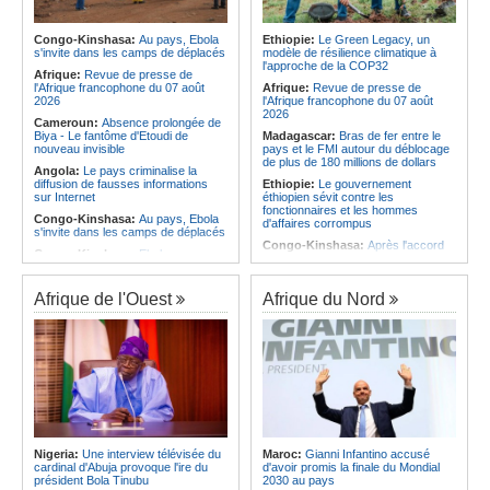
Infantino marquera-t-il le but de son
corrige le Kabuscorp en match de
maintien ?
préparation
Afrique:
Partenariat Afrique-Monde
Congo-Kinshasa:
Au pays, Ebola
Ethiopie:
Le Green Legacy, un
Angola:
Des experts prélèvent des
arabe - Des mesures adoptées pour
s'invite dans les camps de déplacés
modèle de résilience climatique à
échantillons pour identifier les
relancer la coopération
l'approche de la COP32
victimes de l'accident de Cuanza-
Afrique:
Revue de presse de
Afrique:
Enjeux sur l'eau potable en
Sul
l'Afrique francophone du 07 août
Afrique:
Revue de presse de
Afrique - Le Prof Jacques Djoli
2026
l'Afrique francophone du 07 août
préconise un changement de vision
2026
Cameroun:
Absence prolongée de
Biya - Le fantôme d'Etoudi de
Madagascar:
Bras de fer entre le
nouveau invisible
pays et le FMI autour du déblocage
de plus de 180 millions de dollars
Angola:
Le pays criminalise la
diffusion de fausses informations
Ethiopie:
Le gouvernement
sur Internet
éthiopien sévit contre les
fonctionnaires et les hommes
Congo-Kinshasa:
Au pays, Ebola
d'affaires corrompus
s'invite dans les camps de déplacés
Congo-Kinshasa:
Après l'accord
Congo-Kinshasa:
Ebola au pays -
avec une branche des FDLR, les
Africa CDC mise sur les
zones d'ombre persistent
communautés
Sud-Soudan:
Le pays à la croisée
Afrique de l'Ouest
Afrique du Nord
Afrique Centrale:
L'explosion de la
des chemins, alerte l'ONU
demande de viande de brousse
extermine la faune sauvage
Rwanda:
Rome et Kigali discutent
d'une possible externalisation au
Congo-Kinshasa:
Après l'accord
pays des procédures d'asile à
avec une branche des FDLR, les
destination de l'Italie
zones d'ombre persistent
Somalie:
Le camp de Galkayo
Centrafrique:
Un gendarme détenu
frappé par une violente attaque des
par le groupe armé AAKG retrouve
Forces du Puntland
la liberté
Soudan:
La guerre contre les
Rwanda:
Rome et Kigali discutent
houthistes du Yémen peut-elle
Nigeria:
Une interview télévisée du
Maroc:
Gianni Infantino accusé
d'une possible externalisation au
détourner Riyad du pays ?
cardinal d'Abuja provoque l'ire du
d'avoir promis la finale du Mondial
pays des procédures d'asile à
président Bola Tinubu
2030 au pays
destination de l'Italie
Sud-Soudan:
Le long voyage des