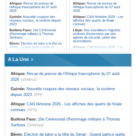
femmes pour accéder aux soins de
Afrique:
Revue de presse de
Afrique:
Revue de presse de
santé
l'Afrique francophone du 07 août
l'Afrique francophone du 07 août
2026
2026
Guinée:
Nouvelle coupure des
Afrique:
CAN féminine 2026 - Les
réseaux sociaux, la sixième depuis
affiches des quarts de finale
2023
connues
Burkina Faso:
10e Cérémonial
Libye:
Des travailleurs migrants
d'hommage militaire à Thomas
victimes d'extorsions par des
Sankara
agents de sécurité, selon des
associations
Bénin:
Election de talon a la tête du
Sénat - Quand patrice quitte le
Afrique:
CAN féminine 2026 - Les
pouvoir sans partir !
huit nations qualifiés pour les quarts
de finale
Cameroun:
Absence prolongée de
A La Une
Biya - Le fantôme d'Etoudi de
Afrique:
Promesse de la finale de la
nouveau invisible
Coupe du Monde 2030 au Maroc -
Infantino marquera-t-il le but de son
Nigeria:
Une interview télévisée du
maintien ?
Afrique:
Revue de presse de l'Afrique francophone du 07 août
cardinal d'Abuja provoque l'ire du
président Bola Tinubu
Afrique:
Partenariat Afrique-Monde
2026
(allAfrica)
arabe - Des mesures adoptées pour
Guinée:
Le président dissipe les
relancer la coopération
doutes concernant son état de
Guinée:
Nouvelle coupure des réseaux sociaux, la sixième
santé dans un message publié sur X
Tunisie:
Colisée d'El Jem - Concert
depuis 2023
(RFI)
de musique de films sous le signe
Afrique:
Etats généraux de
de Cinecittà et Hollywood
l'assurance pour tous - Le pacte de
Afrique:
CAN féminine 2026 - Les affiches des quarts de finale
rupture
Madagascar:
Afrobasket - U18 -
Les Ankoay veulent confirmer face
connues
(APS)
Sénégal:
Élections locales au pays
au Maroc
- Les retards du calendrier
alimentent les soupçons d'un report
Afrique du Nord:
Télécoms - Le
Burkina Faso:
10e Cérémonial d'hommage militaire à Thomas
Groupe Maroc Telecom annonce
Sankara
(Sidwaya)
une baisse de 40% de son résultat
net consolidé au premier semestre
2026
Bénin:
Election de talon a la tête du Sénat - Quand patrice quitte