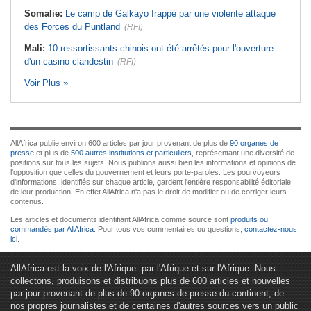
Somalie:
Le camp de Galkayo frappé par une violente attaque
des Forces du Puntland
(RFI)
Mali:
10 ressortissants chinois ont été arrêtés pour l'ouverture
d'un casino clandestin
(RFI)
Voir Plus »
AllAfrica publie environ 600 articles par jour provenant de plus de
90 organes de
presse
et plus de
500 autres institutions et particuliers
, représentant une diversité de
positions sur tous les sujets. Nous publions aussi bien les informations et opinions de
l'opposition que celles du gouvernement et leurs porte-paroles. Les pourvoyeurs
d'informations, identifiés sur chaque article, gardent l'entière responsabilité éditoriale
de leur production. En effet AllAfrica n'a pas le droit de modifier ou de corriger leurs
contenus.
Les articles et documents identifiant AllAfrica comme source sont
produits ou
commandés par AllAfrica
. Pour tous vos commentaires ou questions,
contactez-nous
ici
.
AllAfrica est la voix de l'Afrique. par l'Afrique et sur l'Afrique. Nous
collectons, produisons et distribuons plus de 600 articles et nouvelles
par jour provenant de plus de 90 organes de presse du continent, de
nos propres journalistes et de centaines d'autres sources vers un public