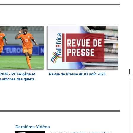
L
026 - RCI-Algérie et
Revue de Presse du 03 août 2026
 affiches des quarts
tirés du site
e les
Madagascar:
Bemasoandro Itaosy - Un arrêté
1
encadre les famorana et les famadihana
 du
Congo-Brazzaville:
Insertion professionnelle -
2
on et
Des jeunes formés aux métiers de l'hôtellerie
Dernières Vidéos