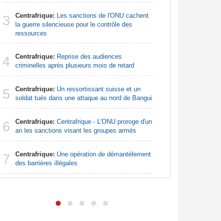
Centrafrique:
Les sanctions de l'ONU cachent
Sénégal
3
3
la guerre silencieuse pour le contrôle des
la Commiss
ressources
d'exercic
Centrafrique:
Reprise des audiences
Afrique:
4
4
criminelles après plusieurs mois de retard
Francoph
Centrafrique:
Un ressortissant suisse et un
Madagas
5
5
soldat tués dans une attaque au nord de Bangui
provoque 
Centrafrique:
Centrafrique - L'ONU proroge d'un
Afrique:
6
6
an les sanctions visant les groupes armés
bien plus
les chiffr
Centrafrique:
Une opération de démantèlement
7
Afrique d
des barrières illégales
7
leçon. L'A