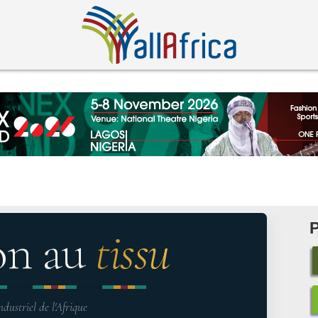
on au
tissu
ndustriel de l'Afrique