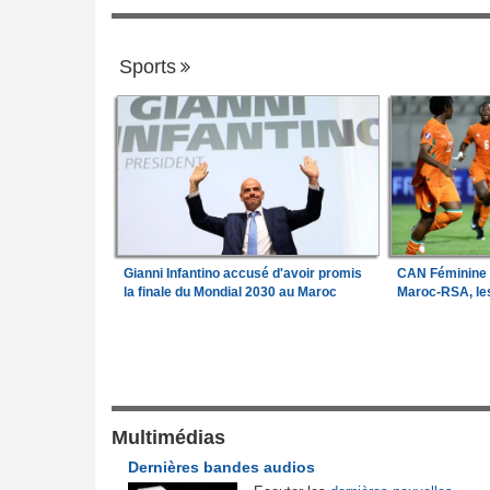
Sports
Gianni Infantino accusé d'avoir promis
CAN Féminine 2
la finale du Mondial 2030 au Maroc
Maroc-RSA, les
Gouvernance
frique en liquidation,
Guinée:
Le général Amara Camara assum
1
retire la licence
fonctions présidentielles
Guinée:
Polémique autour des vacances
Multimédias
2
de l'Afrique
président Doumbouya en Grèce - Oppositi
Dernières bandes audios
026
citoyens divisés