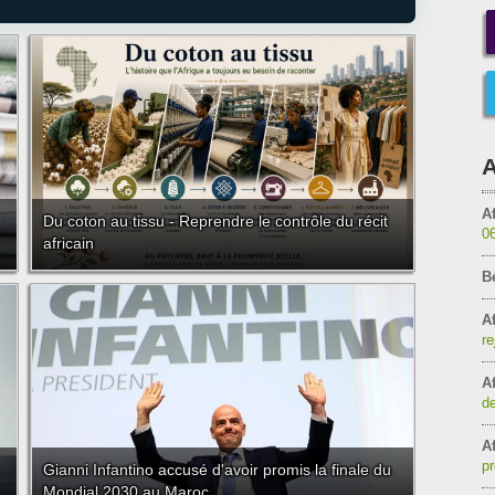
A
Af
Du coton au tissu - Reprendre le contrôle du récit
0
africain
B
Af
re
Af
de
Af
pr
Gianni Infantino accusé d'avoir promis la finale du
Mondial 2030 au Maroc