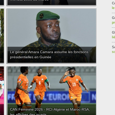
C
le
G
pr
G
li
S
Le général Amara Camara assume les fonctions
so
présidentielles en Guinée
CAN Féminine 2026 - RCI-Algérie et Maroc-RSA,
les affiches des quarts