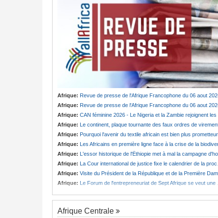
Afrique:
Revue de presse de l'Afrique Francophone du 06 aout 202
Afrique:
Revue de presse de l'Afrique Francophone du 06 aout 202
Afrique:
CAN féminine 2026 - Le Nigeria et la Zambie rejoignent les quarts de finale
Afrique:
Le continent, plaque tournante des faux ordres de viremen
Afrique:
Pourquoi l'avenir du textile africain est bien plus prometteur que ne le laissent penser les chiffres
Afrique:
Les Africains en première ligne face à la crise de la biodiversit
Afrique:
L'essor historique de l'Éthiopie met à mal la campagne d'hostilité menée par Le Caire
Afrique:
La Cour international de justice fixe le calendrier de la procédure engagée par la RDC contre le Rwanda
Afrique:
Visite du Président de la République et de la Première Dame à Yamoussoukro
Afrique:
Le Forum de l'entrepreneuriat de Sept Afrique se veut une plateforme de mobilisation des investissements
Afrique Centrale