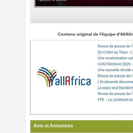
Contenu original de l'équipe d'AllAf
Revue de presse de l
Du Coton au Tissu - L'
Une revalorisation sa
CAN Féminine 2026 - C
Une nouvelle récolte d
Revue de presse de l
L'IA alimente désorma
Le pays veut transfo
Revue de presse de l
FFE – Le continent est
Avis et Annonces