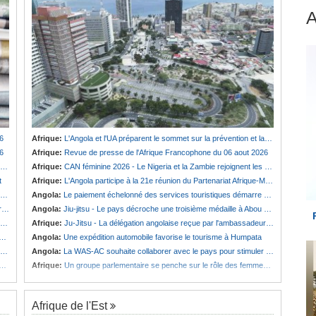
6
Afrique:
L'Angola et l'UA préparent le sommet sur la prévention et la résolution des conflits
6
Afrique:
Revue de presse de l'Afrique Francophone du 06 aout 2026
Afrique:
CAN féminine 2026 - Le Nigeria et la Zambie rejoignent les quarts de finale
t
Afrique:
L'Angola participe à la 21e réunion du Partenariat Afrique-Monde arabe au Caire
Angola:
Le paiement échelonné des services touristiques démarre ce jeudi
é
Angola:
Jiu-jitsu - Le pays décroche une troisième médaille à Abou Dabi
Afrique:
Ju-Jitsu - La délégation angolaise reçue par l'ambassadeur d'Angola aux Émirats arabes unis
Angola:
Une expédition automobile favorise le tourisme à Humpata
Angola:
La WAS-AC souhaite collaborer avec le pays pour stimuler l'aquaculture
Afrique:
Un groupe parlementaire se penche sur le rôle des femmes dans l'interaction avec les communautés
Afrique de l'Est