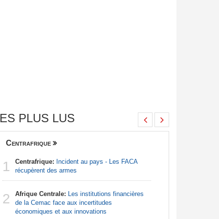
ES PLUS LUS
Centrafrique
Finance
Centrafrique:
Incident au pays - Les FACA
Congo-Br
1
1
récupèrent des armes
Des jeune
Afrique Centrale:
Les institutions financières
Afrique d
2
2
de la Cemac face aux incertitudes
préparati
économiques et aux innovations
confondu