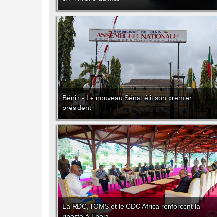
Bénin - Le nouveau Sénat élit son premier
président
La RDC, l'OMS et le CDC Africa renforcent la
riposte à Ebola