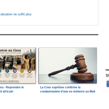
lisation ne suffit plus
S
ssu - Reprendre le
La Cour suprême confirme la
it africain
condamnation d'une ex-ministre au Mali