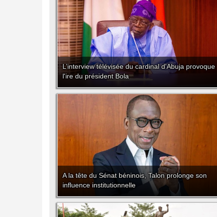
L’interview télévisée du cardinal d'Abuja provoque
l'ire du président Bola
A la tête du Sénat béninois, Talon prolonge son
influence institutionnelle