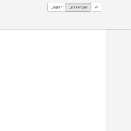
(current)
Mon Compte
English
En Français