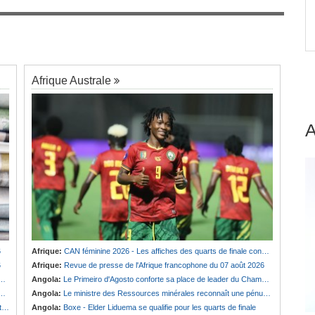
nal
Afrique:
Revue de presse de l'Afrique
7
Tinubu
francophone du 07 août 2026
Afrique Australe
6
Afrique:
CAN féminine 2026 - Les affiches des quarts de finale connues
6
Afrique:
Revue de presse de l'Afrique francophone du 07 août 2026
Angola:
Le Primeiro d'Agosto conforte sa place de leader du Championnat national féminin
Angola:
Le ministre des Ressources minérales reconnaît une pénurie de carburants au pays
e
Angola:
Boxe - Elder Liduema se qualifie pour les quarts de finale