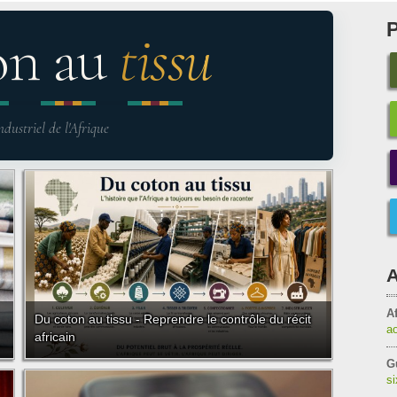
on au
tissu
ndustriel de l'Afrique
A
Af
Du coton au tissu - Reprendre le contrôle du récit
a
africain
G
s