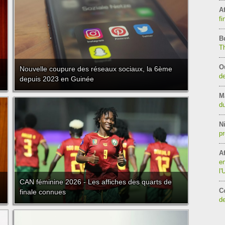
Af
fi
B
T
O
Nouvelle coupure des réseaux sociaux, la 6ème
de
depuis 2023 en Guinée
M
du
Ni
pr
Af
en
l
CAN féminine 2026 - Les affiches des quarts de
C
finale connues
de