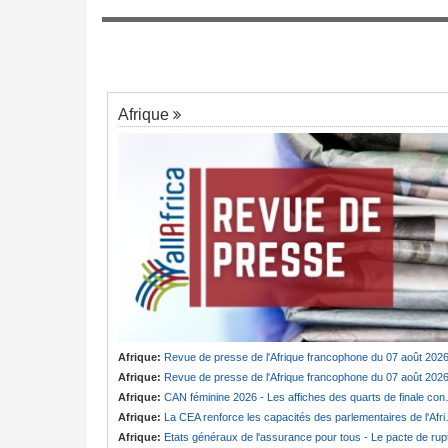
eu
Nigeria:
Une interview télévisée du cardi
7
d'Abuja provoque l'ire du président Bola 
 - 340 milliards de
orités du pays
Afrique
Afrique:
Revue de presse de l'Afrique francophone du 07 août 202
Afrique:
Revue de presse de l'Afrique francophone du 07 août 202
Afrique:
CAN féminine 2026 - Les affiches des quarts de finale connues
Afrique:
La CEA renforce les capacités des parlementaires de l'Afrique de l'Est
Afrique:
Etats généraux de l'assurance pour tous - Le pacte de ruptur