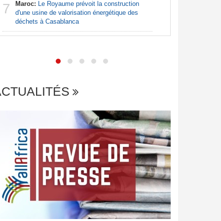
Maroc:
Le Royaume prévoit la construction
7
d'une usine de valorisation énergétique des
Centrafr
déchets à Casablanca
7
frontière
potentiell
ACTUALITÉS