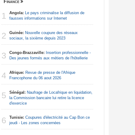
Finance
Centrafri
Angola:
Le pays criminalise la diffusion de
Centrafr
1
1
fausses informations sur Internet
professio
téléméde
Guinée:
Nouvelle coupure des réseaux
2
Centrafr
sociaux, la sixième depuis 2023
2
groupe ar
Congo-Brazzaville:
Insertion professionnelle -
3
Centrafr
Des jeunes formés aux métiers de l'hôtellerie
3
récupèren
Afrique:
Revue de presse de l'Afrique
4
Centrafr
Francophone du 06 aout 2026
4
la guerre 
ressourc
Sénégal:
Naufrage de Locafrique en liquidation,
5
la Commission bancaire lui retire la licence
Centrafr
d'exercice
5
pour perm
gagner leu
Tunisie:
Coupures d'électricité au Cap Bon ce
6
jeudi - Les zones concernées
Centrafr
6
aux rebell