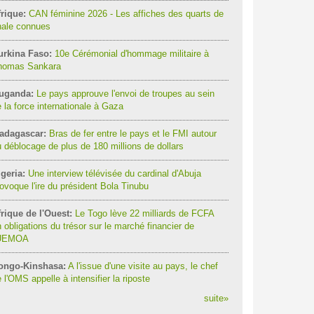
rique:
CAN féminine 2026 - Les affiches des quarts de
nale connues
urkina Faso:
10e Cérémonial d'hommage militaire à
homas Sankara
uganda:
Le pays approuve l'envoi de troupes au sein
 la force internationale à Gaza
adagascar:
Bras de fer entre le pays et le FMI autour
 déblocage de plus de 180 millions de dollars
geria:
Une interview télévisée du cardinal d'Abuja
ovoque l'ire du président Bola Tinubu
rique de l'Ouest:
Le Togo lève 22 milliards de FCFA
 obligations du trésor sur le marché financier de
'UEMOA
ongo-Kinshasa:
A l'issue d'une visite au pays, le chef
 l'OMS appelle à intensifier la riposte
suite
»