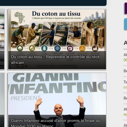
A
Af
Du coton au tissu - Reprendre le contrôle du récit
0
africain
B
T
c
B
Af
re
Gianni Infantino accusé d'avoir promis la finale du
Af
Mondial 2030 au Maroc