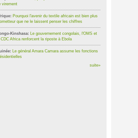
 virement
rique:
Pourquoi l'avenir du textile africain est bien plus
ometteur que ne le laissent penser les chiffres
ongo-Kinshasa:
Le gouvernement congolais, l'OMS et
 CDC Africa renforcent la riposte à Ebola
uinée:
Le général Amara Camara assume les fonctions
ésidentielles
suite
»