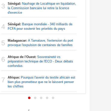
Sénégal:
Naufrage de Locafrique en liquidation,
Afrique:
3
3
la Commission bancaire lui retire la licence
francopho
d'exercice
Nigeria:
4
Sénégal:
Banque mondiale - 340 milliards de
pour les 
4
FCFA pour soutenir les priorités du pays
Nigeria:
5
Madagascar:
A Tamatave, l'extension du port
pour endi
5
provoque l'expulsion de centaines de familles
Nigeria:
6
Afrique de l'Ouest:
Souveraineté vs
augmentat
6
préparation technique de l'ECO - Deux débats
confondus
Nigeria:
7
- Une lueu
Afrique:
Pourquoi l'avenir du textile africain est
7
communau
bien plus prometteur que ne le laissent penser
les chiffres