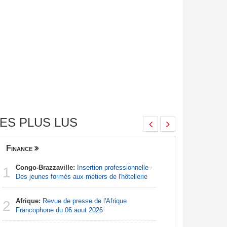
ES PLUS LUS
Finance
Nigeria
Congo-Brazzaville:
Insertion professionnelle -
Afrique:
1
1
Des jeunes formés aux métiers de l'hôtellerie
Francoph
Afrique:
Revue de presse de l'Afrique
Afrique:
2
2
Francophone du 06 aout 2026
Zambie rej