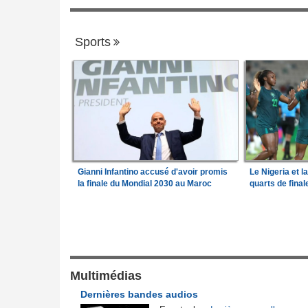
Sports
Gianni Infantino accusé d'avoir promis
Le Nigeria et l
la finale du Mondial 2030 au Maroc
quarts de fina
Justice et Lois
a Camara assume les
Cameroun:
Affaire effoudou - Les accus
1
qui ébranlent le cameroun
lit son premier
Mali:
Achat d'un avion présidentiel - La C
Multimédias
2
suprême confirme la condamnation de l'e
Dernières bandes audios
ministre de l'Économie