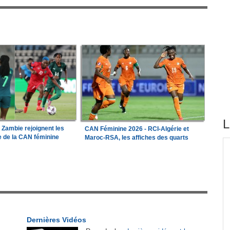
L
a Zambie rejoignent les
CAN Féminine 2026 - RCI-Algérie et
le de la CAN féminine
Maroc-RSA, les affiches des quarts
tirés du site
ations
Madagascar:
Bemasoandro Itaosy - Un arrêté
1
encadre les famorana et les famadihana
our
Congo-Brazzaville:
Insertion professionnelle -
2
x-
Des jeunes formés aux métiers de l'hôtellerie
Dernières Vidéos