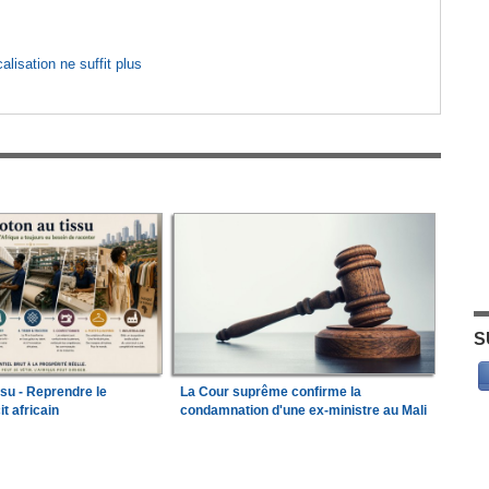
lisation ne suffit plus
S
ssu - Reprendre le
La Cour suprême confirme la
it africain
condamnation d'une ex-ministre au Mali