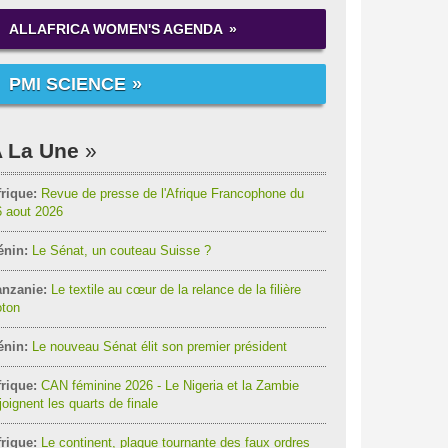
ALLAFRICA WOMEN'S AGENDA
PMI SCIENCE
 La Une
rique:
Revue de presse de l'Afrique Francophone du
6 aout 2026
énin:
Le Sénat, un couteau Suisse ?
anzanie:
Le textile au cœur de la relance de la filière
oton
énin:
Le nouveau Sénat élit son premier président
rique:
CAN féminine 2026 - Le Nigeria et la Zambie
joignent les quarts de finale
rique:
Le continent, plaque tournante des faux ordres