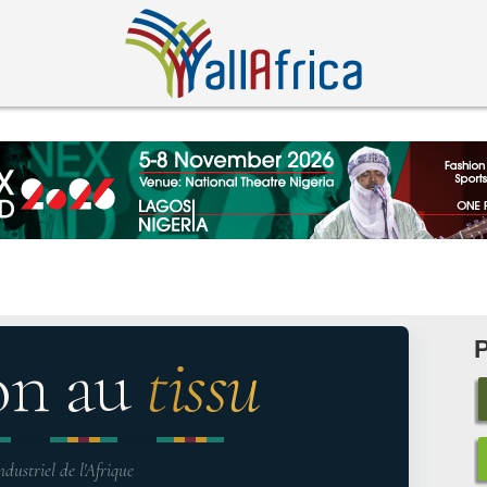
on au
tissu
ndustriel de l'Afrique