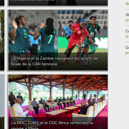
de
Af
pr
C
le
G
pr
Le Nigeria et la Zambie rejoignent les quarts de
finale de la CAN féminine
La RDC, l'OMS et le CDC Africa renforcent la
riposte à Ebola