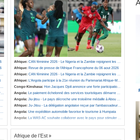
6
Afrique:
CAN féminine 2026 - Le Nigeria et la Zambie rejoignent les quarts de finale
6
Afrique:
Revue de presse de l'Afrique Francophone du 06 aout 2026
Afrique:
CAN féminine 2026 - Le Nigeria et la Zambie rejoignent les quarts de finale
t
Afrique:
L'Angola participe à la 21e réunion du Partenariat Afrique-Monde arabe au Caire
Congo-Kinshasa:
Hon Jacques Djoli annonce une forte participation du pays à la Conférence des présidents de parlements à Midrand
é
Angola:
Le paiement échelonné des services touristiques démarre ce jeudi
Angola:
Jiu-jitsu - Le pays décroche une troisième médaille à Abou Dabi
Afrique:
Ju-Jitsu - La délégation angolaise reçue par l'ambassadeur d'Angola aux Émirats arabes unis
Angola:
Une expédition automobile favorise le tourisme à Humpata
Angola:
La WAS-AC souhaite collaborer avec le pays pour stimuler l'aquaculture
Afrique de l'Est