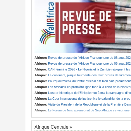
Afrique:
Revue de presse de l'Afrique Francophone du 06 aout 202
Afrique:
Revue de presse de l'Afrique Francophone du 06 aout 202
Afrique:
CAN féminine 2026 - Le Nigeria et la Zambie rejoignent les quarts de finale
Afrique:
Le continent, plaque tournante des faux ordres de viremen
Afrique:
Pourquoi l'avenir du textile africain est bien plus prometteur que ne le laissent penser les chiffres
Afrique:
Les Africains en première ligne face à la crise de la biodiversit
Afrique:
L'essor historique de l'Éthiopie met à mal la campagne d'hostilité menée par Le Caire
Afrique:
La Cour international de justice fixe le calendrier de la procédure engagée par la RDC contre le Rwanda
Afrique:
Visite du Président de la République et de la Première Dame à Yamoussoukro
Afrique:
Le Forum de l'entrepreneuriat de Sept Afrique se veut une plateforme de mobilisation des investissements
Afrique Centrale