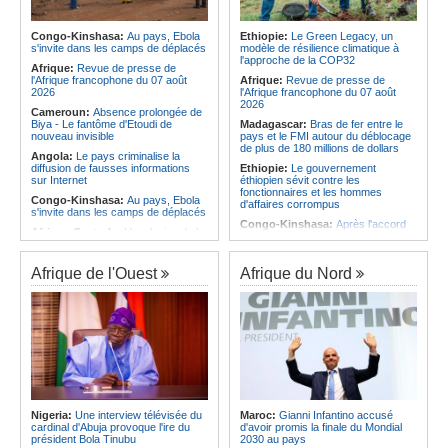
Infantino marquera-t-il le but de son
responsables à Cuando appelés à
maintien ?
faire preuve de plus de dynamisme
Afrique:
Partenariat Afrique-Monde
Congo-Kinshasa:
Au pays, Ebola
Ethiopie:
Le Green Legacy, un
Angola:
L'économie angolaise a
arabe - Des mesures adoptées pour
s'invite dans les camps de déplacés
modèle de résilience climatique à
surmonté une longue phase de
relancer la coopération
l'approche de la COP32
contraction, selon le ministre
Afrique:
Revue de presse de
Afrique:
S&P confirme que le cadre
Massano
l'Afrique francophone du 07 août
Afrique:
Revue de presse de
de financement durable de Shelter
2026
l'Afrique francophone du 07 août
Afrique est conforme aux normes
2026
Cameroun:
Absence prolongée de
internationales
Biya - Le fantôme d'Etoudi de
Madagascar:
Bras de fer entre le
nouveau invisible
pays et le FMI autour du déblocage
de plus de 180 millions de dollars
Angola:
Le pays criminalise la
diffusion de fausses informations
Ethiopie:
Le gouvernement
sur Internet
éthiopien sévit contre les
fonctionnaires et les hommes
Congo-Kinshasa:
Au pays, Ebola
d'affaires corrompus
s'invite dans les camps de déplacés
Congo-Kinshasa:
Après l'accord
Afrique Centrale:
L'explosion de la
avec une branche des FDLR, les
demande de viande de brousse
zones d'ombre persistent
extermine la faune sauvage
Sud-Soudan:
Le pays à la croisée
Afrique de l'Ouest
Afrique du Nord
Congo-Kinshasa:
Après l'accord
des chemins, alerte l'ONU
avec une branche des FDLR, les
zones d'ombre persistent
Rwanda:
Rome et Kigali discutent
d'une possible externalisation au
Centrafrique:
Un gendarme détenu
pays des procédures d'asile à
par le groupe armé AAKG retrouve
destination de l'Italie
la liberté
Somalie:
Le camp de Galkayo
Rwanda:
Rome et Kigali discutent
frappé par une violente attaque des
d'une possible externalisation au
Forces du Puntland
pays des procédures d'asile à
destination de l'Italie
Soudan:
La guerre contre les
houthistes du Yémen peut-elle
Nigeria:
Une interview télévisée du
Maroc:
Gianni Infantino accusé
São Tomé and Príncipe:
Soutenir
détourner Riyad du pays ?
cardinal d'Abuja provoque l'ire du
d'avoir promis la finale du Mondial
l'intégrité de l'information à Sao
président Bola Tinubu
2030 au pays
Tomé-et-Principe à l'approche des
Sud-Soudan:
Le long voyage des