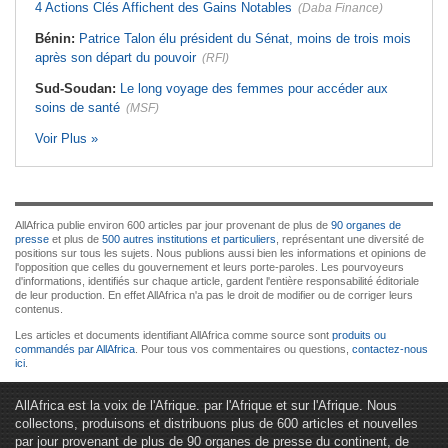
4 Actions Clés Affichent des Gains Notables
(Daba Finance)
Bénin:
Patrice Talon élu président du Sénat, moins de trois mois
après son départ du pouvoir
(RFI)
Sud-Soudan:
Le long voyage des femmes pour accéder aux
soins de santé
(MSF)
Voir Plus »
AllAfrica publie environ 600 articles par jour provenant de plus de
90 organes de
presse
et plus de
500 autres institutions et particuliers
, représentant une diversité de
positions sur tous les sujets. Nous publions aussi bien les informations et opinions de
l'opposition que celles du gouvernement et leurs porte-paroles. Les pourvoyeurs
d'informations, identifiés sur chaque article, gardent l'entière responsabilité éditoriale
de leur production. En effet AllAfrica n'a pas le droit de modifier ou de corriger leurs
contenus.
Les articles et documents identifiant AllAfrica comme source sont
produits ou
commandés par AllAfrica
. Pour tous vos commentaires ou questions,
contactez-nous
ici
.
AllAfrica est la voix de l'Afrique. par l'Afrique et sur l'Afrique. Nous
collectons, produisons et distribuons plus de 600 articles et nouvelles
par jour provenant de plus de 90 organes de presse du continent, de