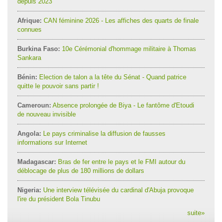
depuis 2023
Afrique:
CAN féminine 2026 - Les affiches des quarts de finale
connues
Burkina Faso:
10e Cérémonial d'hommage militaire à Thomas
Sankara
Bénin:
Election de talon a la tête du Sénat - Quand patrice
quitte le pouvoir sans partir !
Cameroun:
Absence prolongée de Biya - Le fantôme d'Etoudi
de nouveau invisible
Angola:
Le pays criminalise la diffusion de fausses
informations sur Internet
Madagascar:
Bras de fer entre le pays et le FMI autour du
déblocage de plus de 180 millions de dollars
Nigeria:
Une interview télévisée du cardinal d'Abuja provoque
l'ire du président Bola Tinubu
suite
»