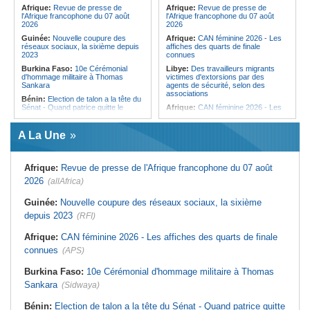
élections
femmes pour accéder aux soins de
Afrique:
Revue de presse de
Afrique:
Revue de presse de
santé
l'Afrique francophone du 07 août
l'Afrique francophone du 07 août
2026
2026
Guinée:
Nouvelle coupure des
Afrique:
CAN féminine 2026 - Les
réseaux sociaux, la sixième depuis
affiches des quarts de finale
2023
connues
Burkina Faso:
10e Cérémonial
Libye:
Des travailleurs migrants
d'hommage militaire à Thomas
victimes d'extorsions par des
Sankara
agents de sécurité, selon des
associations
Bénin:
Election de talon a la tête du
Sénat - Quand patrice quitte le
Afrique:
CAN féminine 2026 - Les
pouvoir sans partir !
huit nations qualifiés pour les quarts
de finale
Cameroun:
Absence prolongée de
A La Une
Biya - Le fantôme d'Etoudi de
Afrique:
Promesse de la finale de la
nouveau invisible
Coupe du Monde 2030 au Maroc -
Infantino marquera-t-il le but de son
Nigeria:
Une interview télévisée du
maintien ?
Afrique:
Revue de presse de l'Afrique francophone du 07 août
cardinal d'Abuja provoque l'ire du
président Bola Tinubu
Afrique:
Partenariat Afrique-Monde
2026
(allAfrica)
arabe - Des mesures adoptées pour
Afrique:
Etats généraux de
relancer la coopération
l'assurance pour tous - Le pacte de
Guinée:
Nouvelle coupure des réseaux sociaux, la sixième
rupture
Afrique du Nord:
Télécoms - Le
depuis 2023
(RFI)
Groupe Maroc Telecom annonce
Sénégal:
Élections locales au pays
une baisse de 40% de son résultat
- Les retards du calendrier
net consolidé au premier semestre
Afrique:
CAN féminine 2026 - Les affiches des quarts de finale
alimentent les soupçons d'un report
2026
connues
(APS)
Mali:
10 ressortissants chinois ont
Tunisie:
Mouled 2026 - Voici la date
été arrêtés pour l'ouverture d'un
prévue selon les calculs
casino clandestin
Burkina Faso:
10e Cérémonial d'hommage militaire à Thomas
astronomiques
Sankara
(Sidwaya)
Tunisie:
Hydrogène vert - La pays
peut-il transformer son potentiel en
milliards de dollars ?
Bénin:
Election de talon a la tête du Sénat - Quand patrice quitte