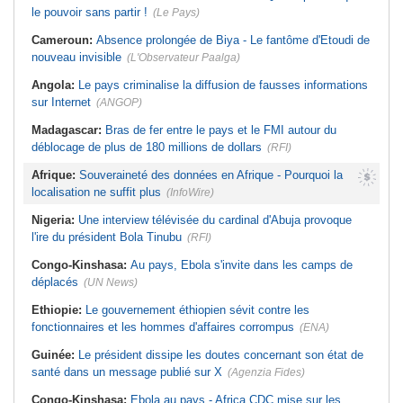
le pouvoir sans partir !
(Le Pays)
Cameroun:
Absence prolongée de Biya - Le fantôme d'Etoudi de
nouveau invisible
(L'Observateur Paalga)
Angola:
Le pays criminalise la diffusion de fausses informations
sur Internet
(ANGOP)
Madagascar:
Bras de fer entre le pays et le FMI autour du
déblocage de plus de 180 millions de dollars
(RFI)
Afrique:
Souveraineté des données en Afrique - Pourquoi la
localisation ne suffit plus
(InfoWire)
Nigeria:
Une interview télévisée du cardinal d'Abuja provoque
l'ire du président Bola Tinubu
(RFI)
Congo-Kinshasa:
Au pays, Ebola s'invite dans les camps de
déplacés
(UN News)
Ethiopie:
Le gouvernement éthiopien sévit contre les
fonctionnaires et les hommes d'affaires corrompus
(ENA)
Guinée:
Le président dissipe les doutes concernant son état de
santé dans un message publié sur X
(Agenzia Fides)
Congo-Kinshasa:
Ebola au pays - Africa CDC mise sur les