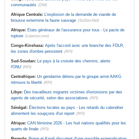
communautés
(DW)
Afrique Centrale:
L'explosion de la demande de viande de
brousse extermine la faune sauvage
(SciDev.Net)
Afrique:
Etats généraux de l'assurance pour tous - Le pacte de
rupture
(Lejecos.com)
Congo-Kinshasa:
Après l'accord avec une branche des FDLR,
les zones d'ombre persistent
(RFI)
Sud-Soudan:
Le pays à la croisée des chemins, alerte
l'ONU
(RFI)
Centrafrique:
Un gendarme détenu par le groupe armé AAKG
retrouve la liberté
(RFI)
Libye:
Des travailleurs migrants victimes d'extorsions par des
agents de sécurité, selon des associations
(RFI)
Sénégal:
Élections locales au pays - Les retards du calendrier
alimentent les soupçons d'un report
(RFI)
Afrique:
CAN féminine 2026 - Les huit nations qualifiés pour les
quarts de finale
(RFI)
Rwanda:
Rome et Kigali discutent d'une possible externalisation