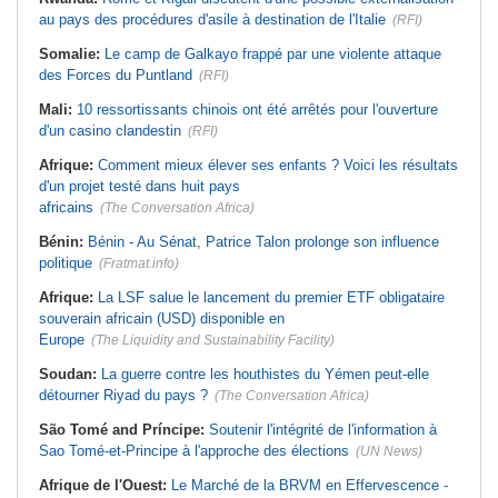
au pays des procédures d'asile à destination de l'Italie
(RFI)
Somalie:
Le camp de Galkayo frappé par une violente attaque
des Forces du Puntland
(RFI)
Mali:
10 ressortissants chinois ont été arrêtés pour l'ouverture
d'un casino clandestin
(RFI)
Afrique:
Comment mieux élever ses enfants ? Voici les résultats
d'un projet testé dans huit pays
africains
(The Conversation Africa)
Bénin:
Bénin - Au Sénat, Patrice Talon prolonge son influence
politique
(Fratmat.info)
Afrique:
La LSF salue le lancement du premier ETF obligataire
souverain africain (USD) disponible en
Europe
(The Liquidity and Sustainability Facility)
Soudan:
La guerre contre les houthistes du Yémen peut-elle
détourner Riyad du pays ?
(The Conversation Africa)
São Tomé and Príncipe:
Soutenir l'intégrité de l'information à
Sao Tomé-et-Principe à l'approche des élections
(UN News)
Afrique de l'Ouest:
Le Marché de la BRVM en Effervescence -