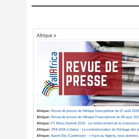
premier d'une
Cameroun:
Ngobo olive, le nom qui ressu
lus
7
dans l'affaire badjeck
Afrique
Afrique:
Revue de presse de l'Afrique francophone du 07 août 202
Afrique:
Revue de presse de l'Afrique Francophone du 08 aout 202
Afrique:
FT Africa Summit 2026 - Le renforcement de la croissance du continent au coeur de la 13e éditio
Afrique:
JIFA 2026 à Dakar - La commémoration de l'héritage des pionnières du mouvement féminin africain à l'honneur (ministre
Afrique:
Naomi Eto (Cameroun) - « Face au Nigeria, nous donnerons tout sur le terrain. »