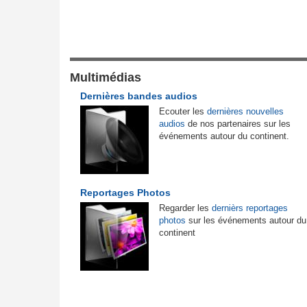
Justice et Lois
r des vacances du
Sénégal:
La Police nationale alerte les
1
rèce - Opposition et
automobilistes sur une 'vaste campagne
d'escroquerie' par SMS
Multimédias
homme qui signe à la
Cameroun:
Olive Ngobo Elok confirme l
2
Dernières bandes audios
accusations d'Effoudou
Ecouter les
dernières nouvelles
audios
de nos partenaires sur les
ala de l'Indépendance
Tunisie:
Nouvelles règles européennes su
3
événements autour du continent.
se face à la FIF dans
emballages - Les exportateurs tunisiens 
produits de la pêche sous pression
p d'Etat, Sani
Madagascar:
Délit financier - Le Samifin
4
Reportages Photos
ue
renforce la prévention du blanchiment de
Regarder les
dernièrs reportages
capitaux
photos
sur les événements autour du
continent
ngée de Biya - Le
Cameroun:
Cabale ou vérité ? Badjeck 
au invisible
5
des poursuites en France et au pays
a Camara assume les
Cameroun:
Olive Ngobo accuse Badjeck
6
détournement de fonds