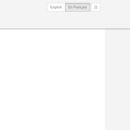
(current)
Mon Compte
English
En Français