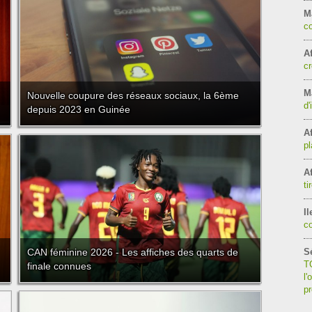
M
co
Af
cr
Ma
Nouvelle coupure des réseaux sociaux, la 6ème
d'
depuis 2023 en Guinée
Af
pl
Af
ti
Il
c
CAN féminine 2026 - Les affiches des quarts de
S
TG
finale connues
l'
p