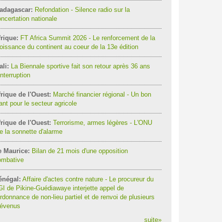
adagascar:
Refondation - Silence radio sur la
ncertation nationale
rique:
FT Africa Summit 2026 - Le renforcement de la
oissance du continent au coeur de la 13e édition
li:
La Biennale sportive fait son retour après 36 ans
interruption
rique de l'Ouest:
Marché financier régional - Un bon
ant pour le secteur agricole
rique de l'Ouest:
Terrorisme, armes légères - L'ONU
re la sonnette d'alarme
e Maurice:
Bilan de 21 mois d'une opposition
ombative
énégal:
Affaire d'actes contre nature - Le procureur du
I de Pikine-Guédiawaye interjette appel de
ordonnance de non-lieu partiel et de renvoi de plusieurs
révenus
suite
»