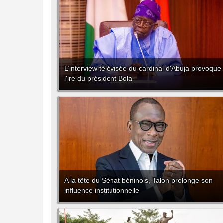
L’interview télévisée du cardinal d'Abuja provoque
l'ire du président Bola
A la tête du Sénat béninois, Talon prolonge son
influence institutionnelle