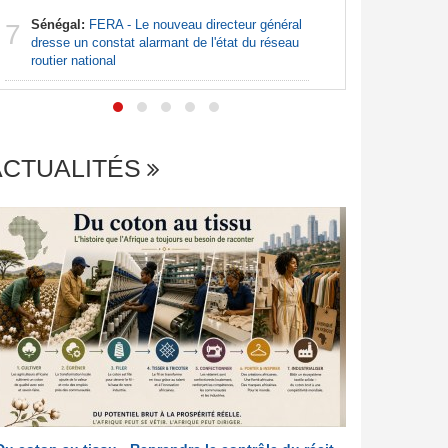
7
naît de la
Sénégal:
FERA - Le nouveau directeur général
7
à travers 
dresse un constat alarmant de l'état du réseau
routier national
ACTUALITÉS