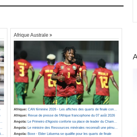
nal
Afrique:
Revue de presse de l'Afrique
7
Tinubu
francophone du 07 août 2026
Afrique Australe
6
Afrique:
CAN féminine 2026 - Les affiches des quarts de finale connues
6
Afrique:
Revue de presse de l'Afrique francophone du 07 août 2026
Angola:
Le Primeiro d'Agosto conforte sa place de leader du Championnat national féminin
Angola:
Le ministre des Ressources minérales reconnaît une pénurie de carburants au pays
e
Angola:
Boxe - Elder Liduema se qualifie pour les quarts de finale