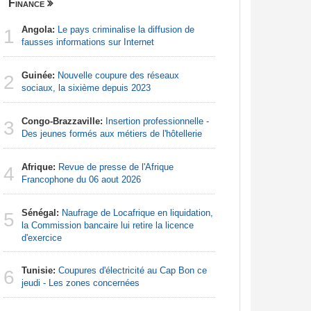
Finance
Centrafri
Angola:
Le pays criminalise la diffusion de
Centrafr
1
1
fausses informations sur Internet
professio
téléméde
Guinée:
Nouvelle coupure des réseaux
2
Centrafr
sociaux, la sixième depuis 2023
2
groupe ar
Congo-Brazzaville:
Insertion professionnelle -
3
Centrafr
Des jeunes formés aux métiers de l'hôtellerie
3
récupèren
Afrique:
Revue de presse de l'Afrique
4
Centrafr
Francophone du 06 aout 2026
4
la guerre 
ressourc
Sénégal:
Naufrage de Locafrique en liquidation,
5
la Commission bancaire lui retire la licence
Centrafr
d'exercice
5
pour perm
gagner leu
Tunisie:
Coupures d'électricité au Cap Bon ce
6
jeudi - Les zones concernées
Centrafr
6
aux rebell