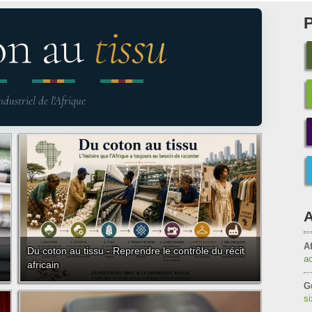
on au
tissu
ndustriel de l'Afrique
A
Af
Du coton au tissu - Reprendre le contrôle du récit
a
africain
G
s