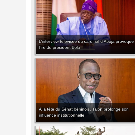
L’interview télévisée du cardinal d'Abuja provoque
l'ire du président Bola
A la tête du Sénat béninois, Talon prolonge son
influence institutionnelle