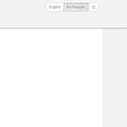
(current)
Mon Compte
English
En Français