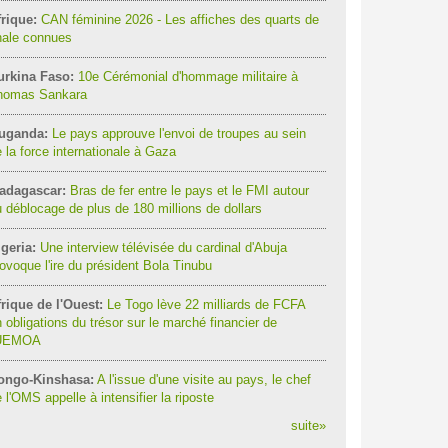
rique:
CAN féminine 2026 - Les affiches des quarts de
nale connues
urkina Faso:
10e Cérémonial d'hommage militaire à
homas Sankara
uganda:
Le pays approuve l'envoi de troupes au sein
 la force internationale à Gaza
adagascar:
Bras de fer entre le pays et le FMI autour
 déblocage de plus de 180 millions de dollars
geria:
Une interview télévisée du cardinal d'Abuja
ovoque l'ire du président Bola Tinubu
rique de l'Ouest:
Le Togo lève 22 milliards de FCFA
 obligations du trésor sur le marché financier de
'UEMOA
ongo-Kinshasa:
A l'issue d'une visite au pays, le chef
 l'OMS appelle à intensifier la riposte
suite
»