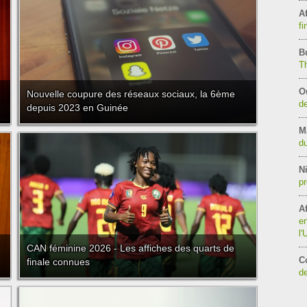
Af
fi
B
T
O
Nouvelle coupure des réseaux sociaux, la 6ème
de
depuis 2023 en Guinée
M
du
Ni
pr
Af
en
l
CAN féminine 2026 - Les affiches des quarts de
C
finale connues
de