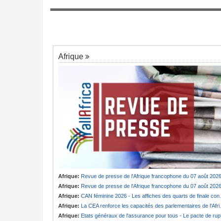
Nigeria:
Une interview télévisée du cardi
7
 - 340 milliards de
d'Abuja provoque l'ire du président Bola 
orités du pays
Afrique
Afrique:
Revue de presse de l'Afrique francophone du 07 août 202
Afrique:
Revue de presse de l'Afrique francophone du 07 août 202
Afrique:
CAN féminine 2026 - Les affiches des quarts de finale connues
Afrique:
La CEA renforce les capacités des parlementaires de l'Afrique de l'Est
Afrique:
Etats généraux de l'assurance pour tous - Le pacte de ruptur