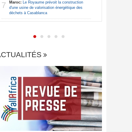
Maroc:
Le Royaume prévoit la construction
7
d'une usine de valorisation énergétique des
Centrafr
déchets à Casablanca
7
frontière
potentiell
ACTUALITÉS