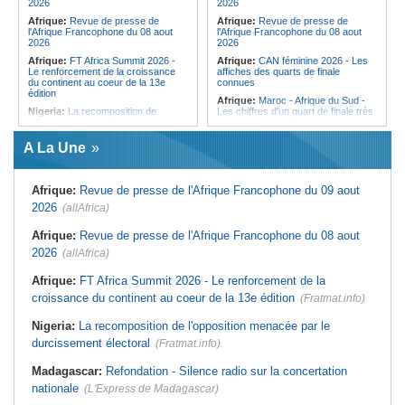
2026
2026
Afrique:
Revue de presse de
Afrique:
Revue de presse de
l'Afrique Francophone du 08 aout
l'Afrique Francophone du 08 aout
2026
2026
Afrique:
FT Africa Summit 2026 -
Afrique:
CAN féminine 2026 - Les
Le renforcement de la croissance
affiches des quarts de finale
du continent au coeur de la 13e
connues
édition
Afrique:
Maroc - Afrique du Sud -
Nigeria:
La recomposition de
Les chiffres d'un quart de finale très
l'opposition menacée par le
attendu
durcissement électoral
Afrique:
Élodie Nakkach (Maroc) -
A La Une
Afrique de l'Ouest:
Marché
« La finale de 2022, on l'utilise
financier régional - Un bon plant
comme une expérience pour aller de
pour le secteur agricole
l'avant »
Afrique:
Revue de presse de l'Afrique Francophone du 09 aout
Afrique de l'Ouest:
Terrorisme,
Afrique:
Les statistiques clés avant
armes légères - L'ONU tire la
le quart de finale entre la Côte
2026
(allAfrica)
sonnette d'alarme
d'Ivoire et l'Algérie
Mali:
La Biennale sportive fait son
Afrique:
Le Maroc et l'Afrique du
Afrique:
Revue de presse de l'Afrique Francophone du 08 aout
retour après 36 ans d'interruption
Sud se retrouvent quatre ans après
2026
(allAfrica)
la finale
Guinée:
Nouvelle coupure des
réseaux sociaux, la sixième depuis
Afrique:
Côte d'Ivoire - Algérie, un
Afrique:
FT Africa Summit 2026 - Le renforcement de la
2023
duel de contrastes
croissance du continent au coeur de la 13e édition
(Fratmat.info)
Burkina Faso:
10e Cérémonial
Afrique:
AfroBasket U18 - Le
d'hommage militaire à Thomas
Sénégal bat la Tunisie et prend le
Sankara
quart
Nigeria:
La recomposition de l'opposition menacée par le
durcissement électoral
(Fratmat.info)
Madagascar:
Refondation - Silence radio sur la concertation
nationale
(L'Express de Madagascar)