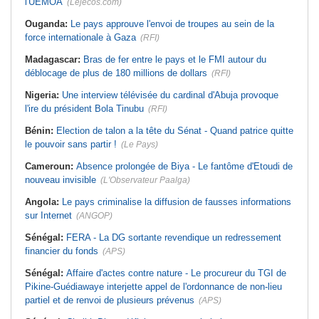
l'UEMOA
(Lejecos.com)
Ouganda:
Le pays approuve l'envoi de troupes au sein de la
force internationale à Gaza
(RFI)
Madagascar:
Bras de fer entre le pays et le FMI autour du
déblocage de plus de 180 millions de dollars
(RFI)
Nigeria:
Une interview télévisée du cardinal d'Abuja provoque
l'ire du président Bola Tinubu
(RFI)
Bénin:
Election de talon a la tête du Sénat - Quand patrice quitte
le pouvoir sans partir !
(Le Pays)
Cameroun:
Absence prolongée de Biya - Le fantôme d'Etoudi de
nouveau invisible
(L'Observateur Paalga)
Angola:
Le pays criminalise la diffusion de fausses informations
sur Internet
(ANGOP)
Sénégal:
FERA - La DG sortante revendique un redressement
financier du fonds
(APS)
Sénégal:
Affaire d'actes contre nature - Le procureur du TGI de
Pikine-Guédiawaye interjette appel de l'ordonnance de non-lieu
partiel et de renvoi de plusieurs prévenus
(APS)