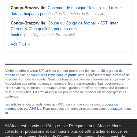
Congo-Brazzaville:
Concours de musique 'Talents +' - La liste
des participants publiée
(Les Dépêches de Brazzaville)
Congo-Brazzaville:
Coupe du Congo de football - JST, Inter,
Cara et V Club qualifiés pour les demi-
finales
(Les Dépêches de Brazzaville)
Voir Plus »
AllAfrica publie environ 600 articles par jour provenant de plus de
90 organes de
presse
et plus de
500 autres institutions et particuliers
, représentant une diversité de
positions sur tous les sujets. Nous publions aussi bien les informations et opinions de
l'opposition que celles du gouvernement et leurs porte-paroles. Les pourvoyeurs
d'informations, identifiés sur chaque article, gardent l'entière responsabilité éditoriale
de leur production. En effet AllAfrica n'a pas le droit de modifier ou de corriger leurs
contenus.
Les articles et documents identifiant AllAfrica comme source sont
produits ou
commandés par AllAfrica
. Pour tous vos commentaires ou questions,
contactez-nous
ici
.
AllAfrica est la voix de l'Afrique. par l'Afrique et sur l'Afrique. Nous
collectons, produisons et distribuons plus de 600 articles et nouvelles
par jour provenant de plus de 90 organes de presse du continent, de