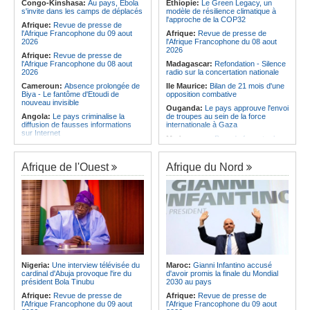
Afrique:
Élodie Nakkach (Maroc) -
national
Congo-Kinshasa:
Au pays, Ebola
Ethiopie:
Le Green Legacy, un
« La finale de 2022, on l'utilise
s'invite dans les camps de déplacés
modèle de résilience climatique à
Angola:
Le Wiliete échoue en demi-
comme une expérience pour aller de
l'approche de la COP32
finales du championnat national
Afrique:
Revue de presse de
l'avant »
féminin
l'Afrique Francophone du 09 aout
Afrique:
Revue de presse de
Afrique:
Les statistiques clés avant
2026
l'Afrique Francophone du 08 aout
le quart de finale entre la Côte
2026
Afrique:
Revue de presse de
d'Ivoire et l'Algérie
l'Afrique Francophone du 08 aout
Madagascar:
Refondation - Silence
2026
radio sur la concertation nationale
Cameroun:
Absence prolongée de
Ile Maurice:
Bilan de 21 mois d'une
Biya - Le fantôme d'Etoudi de
opposition combative
nouveau invisible
Ouganda:
Le pays approuve l'envoi
Angola:
Le pays criminalise la
de troupes au sein de la force
diffusion de fausses informations
internationale à Gaza
sur Internet
Madagascar:
Bras de fer entre le
Congo-Brazzaville:
Concours de
pays et le FMI autour du déblocage
musique 'Talents +' - La liste des
de plus de 180 millions de dollars
participants publiée
Afrique de l'Ouest
Afrique du Nord
Ile Maurice:
24 bénéficiaires pour
Congo-Brazzaville:
Coupe du
les bourses additionnelles sur
Congo de football - JST, Inter, Cara
critères sociaux
et V Club qualifiés pour les demi-
Afrique de l'Est:
« La dépendance
finales
de l'Égypte vis-à-vis du régime
Congo-Brazzaville:
Lutte contre la
érythréen aggrave l'instabilité dans
corruption - Les parlementaires
la région de la Corne de l'Afrique »,
sensibilisés
selon le RSADO
Congo-Brazzaville:
Santé publique
Ethiopie:
Le peuple oromo s'est
- Ollombo réceptionne son hôpital de
historiquement opposé à des
référence
systèmes administratifs défaillants
Nigeria:
Une interview télévisée du
Maroc:
Gianni Infantino accusé
cardinal d'Abuja provoque l'ire du
d'avoir promis la finale du Mondial
Congo-Brazzaville:
Lutte contre
Ethiopie:
« Le renforcement des
président Bola Tinubu
2030 au pays
les épidémies - Les employés de la
capacités de l'armée de l'air
maison de retraite Kambissi en
éthiopienne consolide la dissuasion
Afrique:
Revue de presse de
Afrique:
Revue de presse de
formation
nationale », déclare le commandant
l'Afrique Francophone du 09 aout
l'Afrique Francophone du 09 aout
en second