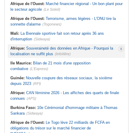
Afrique de l'Ouest:
Marché financier régional - Un bon plant pour
le secteur agricole
(Le Soleil)
Afrique de l'Ouest:
Terrorisme, armes légères - L'ONU tire la
sonnette d'alarme
(Togonews)
Mali:
La Biennale sportive fait son retour après 36 ans
d'interruption
(Sidwaya)
Afrique:
Souveraineté des données en Afrique - Pourquoi la
localisation ne suffit plus
(InfoWire)
Ile Maurice:
Bilan de 21 mois d'une opposition
combative
(L'Express)
Guinée:
Nouvelle coupure des réseaux sociaux, la sixième
depuis 2023
(RFI)
Afrique:
CAN féminine 2026 - Les affiches des quarts de finale
connues
(APS)
Burkina Faso:
10e Cérémonial d'hommage militaire à Thomas
Sankara
(Sidwaya)
Afrique de l'Ouest:
Le Togo lève 22 milliards de FCFA en
obligations du trésor sur le marché financier de