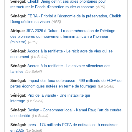
Sénégal:
Cheikh Dieng définit ses axes prioritaires pour
restructurer le Fonds d'entretien routier autonome
(APS)
Sénégal:
FERA - Priorité à l'économie de la préservation, Cheikh
Dieng décline sa vision
(APS)
Afrique:
JIFA 2026 à Dakar - La commémoration de l'héritage
des pionnières du mouvement féminin africain à l'honneur
(ministre)
(APS)
Sénégal:
Accros à la reniflette - Le récit acre de vies qui se
consument
(Le Soleil)
Sénégal:
Accros à la reniflette - Le calvaire silencieux des
familles
(Le Soleil)
Sénégal:
Impact des feux de brousse - 499 milliards de FCFA de
pertes économiques notées en terme de fourrages
(Le Soleil)
Sénégal:
Prix de la viande - Une instabilité qui
interroge
(Le Soleil)
Sénégal:
Design - Consommer local - Kamal Raw, l'art de coudre
une identité
(Le Soleil)
Sénégal:
Ipres - 174 milliards FCFA de cotisations à encaisser
en 2026
(Le Soleil)