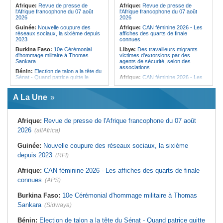
relancer la coopération
femmes pour accéder aux soins de
Afrique:
Revue de presse de
Afrique:
Revue de presse de
santé
l'Afrique francophone du 07 août
l'Afrique francophone du 07 août
2026
2026
Guinée:
Nouvelle coupure des
Afrique:
CAN féminine 2026 - Les
réseaux sociaux, la sixième depuis
affiches des quarts de finale
2023
connues
Burkina Faso:
10e Cérémonial
Libye:
Des travailleurs migrants
d'hommage militaire à Thomas
victimes d'extorsions par des
Sankara
agents de sécurité, selon des
associations
Bénin:
Election de talon a la tête du
Sénat - Quand patrice quitte le
Afrique:
CAN féminine 2026 - Les
pouvoir sans partir !
huit nations qualifiés pour les quarts
de finale
Cameroun:
Absence prolongée de
A La Une
Biya - Le fantôme d'Etoudi de
Afrique:
Promesse de la finale de la
nouveau invisible
Coupe du Monde 2030 au Maroc -
Infantino marquera-t-il le but de son
Nigeria:
Une interview télévisée du
maintien ?
Afrique:
Revue de presse de l'Afrique francophone du 07 août
cardinal d'Abuja provoque l'ire du
président Bola Tinubu
Afrique:
Partenariat Afrique-Monde
2026
(allAfrica)
arabe - Des mesures adoptées pour
Sénégal:
Élections locales au pays
relancer la coopération
- Les retards du calendrier
Guinée:
Nouvelle coupure des réseaux sociaux, la sixième
alimentent les soupçons d'un report
Tunisie:
Mouled 2026 - Voici la date
depuis 2023
(RFI)
prévue selon les calculs
Mali:
10 ressortissants chinois ont
astronomiques
été arrêtés pour l'ouverture d'un
Afrique:
CAN féminine 2026 - Les affiches des quarts de finale
casino clandestin
Tunisie:
Hydrogène vert - La pays
peut-il transformer son potentiel en
connues
(APS)
Bénin:
Bénin - Au Sénat, Patrice
milliards de dollars ?
Talon prolonge son influence
politique
Tunisie:
Géoparc du Dahar -
Burkina Faso:
10e Cérémonial d'hommage militaire à Thomas
Comment transformer le label
Sankara
(Sidwaya)
UNESCO en moteur de
développement ?
Bénin:
Election de talon a la tête du Sénat - Quand patrice quitte