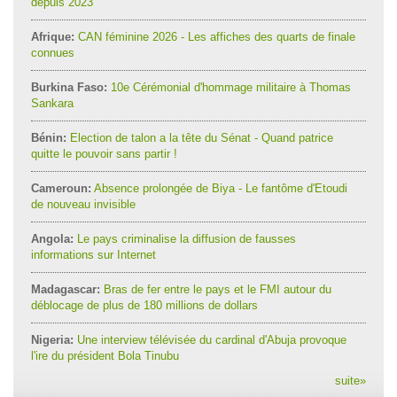
depuis 2023
Afrique:
CAN féminine 2026 - Les affiches des quarts de finale
connues
Burkina Faso:
10e Cérémonial d'hommage militaire à Thomas
Sankara
Bénin:
Election de talon a la tête du Sénat - Quand patrice
quitte le pouvoir sans partir !
Cameroun:
Absence prolongée de Biya - Le fantôme d'Etoudi
de nouveau invisible
Angola:
Le pays criminalise la diffusion de fausses
informations sur Internet
Madagascar:
Bras de fer entre le pays et le FMI autour du
déblocage de plus de 180 millions de dollars
Nigeria:
Une interview télévisée du cardinal d'Abuja provoque
l'ire du président Bola Tinubu
suite
»