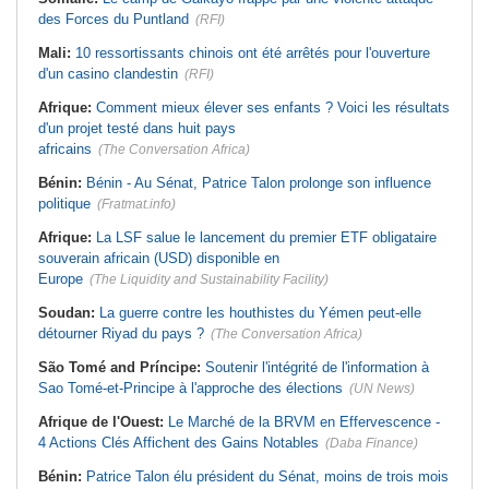
des Forces du Puntland
(RFI)
Mali:
10 ressortissants chinois ont été arrêtés pour l'ouverture
d'un casino clandestin
(RFI)
Afrique:
Comment mieux élever ses enfants ? Voici les résultats
d'un projet testé dans huit pays
africains
(The Conversation Africa)
Bénin:
Bénin - Au Sénat, Patrice Talon prolonge son influence
politique
(Fratmat.info)
Afrique:
La LSF salue le lancement du premier ETF obligataire
souverain africain (USD) disponible en
Europe
(The Liquidity and Sustainability Facility)
Soudan:
La guerre contre les houthistes du Yémen peut-elle
détourner Riyad du pays ?
(The Conversation Africa)
São Tomé and Príncipe:
Soutenir l'intégrité de l'information à
Sao Tomé-et-Principe à l'approche des élections
(UN News)
Afrique de l'Ouest:
Le Marché de la BRVM en Effervescence -
4 Actions Clés Affichent des Gains Notables
(Daba Finance)
Bénin:
Patrice Talon élu président du Sénat, moins de trois mois