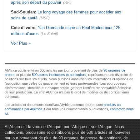
après son départ du pouvoir
(RFI)
Sud-Soudan:
Le long voyage des femmes pour accéder aux
soins de santé
(MSF)
Cote d'Ivoire:
Yan Diomandé signe au Real Madrid pour 125
millions d'euros
(Le Soleil)
Voir Plus »
AllAfrica publie environ 600 articles par jour provenant de plus de
90 organes de
presse
et plus de
500 autres institutions et particuliers
, représentant une diversité de
positions sur tous les sujets. Nous publions aussi bien les informations et opinions de
l'opposition que celles du gouvernement et leurs porte-paroles. Les pourvoyeurs
d'informations, identifiés sur chaque article, gardent l'entière responsabilité éditoriale
de leur production. En effet AllAfrica n'a pas le droit de modifier ou de corriger leurs
contenus.
Les articles et documents identifiant AllAfrica comme source sont
produits ou
commandés par AllAfrica
. Pour tous vos commentaires ou questions,
contactez-nous
ici
.
AllAfrica est la voix de l'Afrique. par l'Afrique et sur l'Afrique. Nous
collectons, produisons et distribuons plus de 600 articles et nouvelles
par jour provenant de plus de 90 organes de presse du continent, de