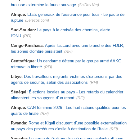
brousse extermine la faune sauvage
(SciDev.Net)
Afrique:
Etats généraux de l'assurance pour tous - Le pacte de
rupture
(Lejecos.com)
Sud-Soudan:
Le pays à la croisée des chemins, alerte
l'ONU
(RFI)
Congo-Kinshasa:
Après l'accord avec une branche des FDLR,
les zones d'ombre persistent
(RFI)
Centrafrique:
Un gendarme détenu par le groupe armé AAKG
retrouve la liberté
(RFI)
Libye:
Des travailleurs migrants victimes d'extorsions par des
agents de sécurité, selon des associations
(RFI)
Sénégal:
Élections locales au pays - Les retards du calendrier
alimentent les soupçons d'un report
(RFI)
Afrique:
CAN féminine 2026 - Les huit nations qualifiés pour les
quarts de finale
(RFI)
Rwanda:
Rome et Kigali discutent d'une possible externalisation
au pays des procédures d'asile à destination de l'Italie
(RFI)
Somalie:
Le camp de Galkayo frappé par une violente attaque