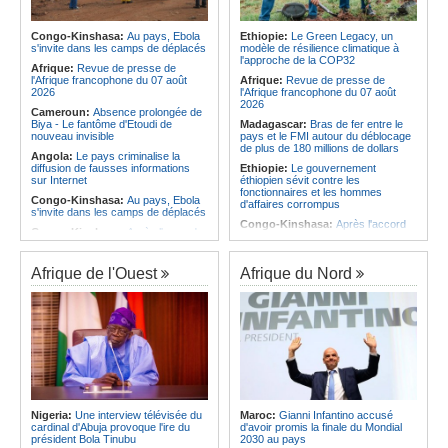
Infantino marquera-t-il le but de son
responsables à Cuando appelés à
maintien ?
faire preuve de plus de dynamisme
Afrique:
Partenariat Afrique-Monde
Congo-Kinshasa:
Au pays, Ebola
Ethiopie:
Le Green Legacy, un
Angola:
L'économie angolaise a
arabe - Des mesures adoptées pour
s'invite dans les camps de déplacés
modèle de résilience climatique à
surmonté une longue phase de
relancer la coopération
l'approche de la COP32
contraction, selon le ministre
Afrique:
Revue de presse de
Afrique:
S&P confirme que le cadre
Massano
l'Afrique francophone du 07 août
Afrique:
Revue de presse de
de financement durable de Shelter
2026
l'Afrique francophone du 07 août
Afrique est conforme aux normes
2026
Cameroun:
Absence prolongée de
internationales
Biya - Le fantôme d'Etoudi de
Madagascar:
Bras de fer entre le
nouveau invisible
pays et le FMI autour du déblocage
de plus de 180 millions de dollars
Angola:
Le pays criminalise la
diffusion de fausses informations
Ethiopie:
Le gouvernement
sur Internet
éthiopien sévit contre les
fonctionnaires et les hommes
Congo-Kinshasa:
Au pays, Ebola
d'affaires corrompus
s'invite dans les camps de déplacés
Congo-Kinshasa:
Après l'accord
Congo-Kinshasa:
Après l'accord
avec une branche des FDLR, les
avec une branche des FDLR, les
zones d'ombre persistent
zones d'ombre persistent
Sud-Soudan:
Le pays à la croisée
Afrique de l'Ouest
Afrique du Nord
Centrafrique:
Un gendarme détenu
des chemins, alerte l'ONU
par le groupe armé AAKG retrouve
la liberté
Rwanda:
Rome et Kigali discutent
d'une possible externalisation au
Rwanda:
Rome et Kigali discutent
pays des procédures d'asile à
d'une possible externalisation au
destination de l'Italie
pays des procédures d'asile à
destination de l'Italie
Somalie:
Le camp de Galkayo
frappé par une violente attaque des
São Tomé and Príncipe:
Soutenir
Forces du Puntland
l'intégrité de l'information à Sao
Tomé-et-Principe à l'approche des
Soudan:
La guerre contre les
élections
houthistes du Yémen peut-elle
Nigeria:
Une interview télévisée du
Maroc:
Gianni Infantino accusé
détourner Riyad du pays ?
cardinal d'Abuja provoque l'ire du
d'avoir promis la finale du Mondial
Afrique:
Partenariat Afrique-Monde
président Bola Tinubu
2030 au pays
arabe - Des mesures adoptées pour
Sud-Soudan:
Le long voyage des