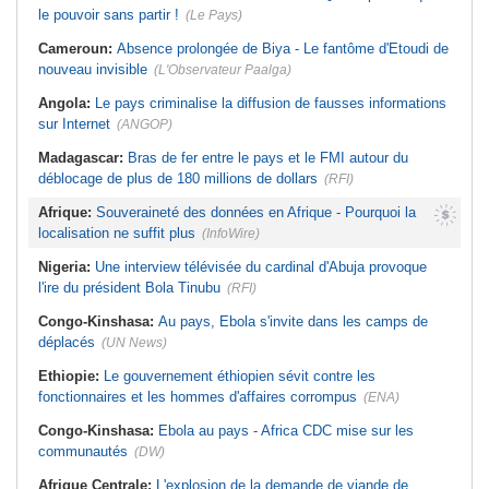
le pouvoir sans partir !
(Le Pays)
Cameroun:
Absence prolongée de Biya - Le fantôme d'Etoudi de
nouveau invisible
(L'Observateur Paalga)
Angola:
Le pays criminalise la diffusion de fausses informations
sur Internet
(ANGOP)
Madagascar:
Bras de fer entre le pays et le FMI autour du
déblocage de plus de 180 millions de dollars
(RFI)
Afrique:
Souveraineté des données en Afrique - Pourquoi la
localisation ne suffit plus
(InfoWire)
Nigeria:
Une interview télévisée du cardinal d'Abuja provoque
l'ire du président Bola Tinubu
(RFI)
Congo-Kinshasa:
Au pays, Ebola s'invite dans les camps de
déplacés
(UN News)
Ethiopie:
Le gouvernement éthiopien sévit contre les
fonctionnaires et les hommes d'affaires corrompus
(ENA)
Congo-Kinshasa:
Ebola au pays - Africa CDC mise sur les
communautés
(DW)
Afrique Centrale:
L'explosion de la demande de viande de