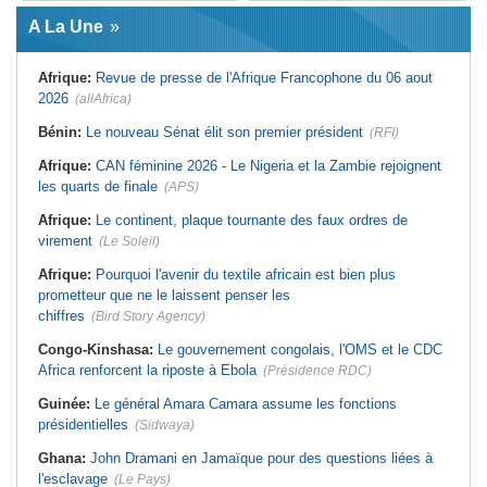
Afrique:
L'essor historique de
Guinée:
Le général Amara Camara
l'Éthiopie met à mal la campagne
A La Une
assume les fonctions présidentielles
d'hostilité menée par Le Caire
Ghana:
John Dramani en Jamaïque
Algérie:
France - L'affaire Mehdi
pour des questions liées à
Laribi relance la coopération
Afrique:
Revue de presse de l'Afrique Francophone du 06 aout
l'esclavage
policière contre le narcotrafic
2026
(allAfrica)
Sénégal:
Banque mondiale - 340
Afrique:
L'Angola participe à la 21e
milliards de FCFA pour soutenir les
réunion du Partenariat Afrique-
priorités du pays
Monde arabe au Caire
Bénin:
Le nouveau Sénat élit son premier président
(RFI)
Mali:
Achat d'un avion présidentiel -
Afrique:
Sondage Afrobarometer
La Cour suprême confirme la
2026 - Le continent, entre ouverture
Afrique:
CAN féminine 2026 - Le Nigeria et la Zambie rejoignent
condamnation de l'ex-ministre de
commerciale et défiance migratoire
les quarts de finale
(APS)
l'Économie
Afrique:
CAN Féminine 2026 - Ce
Guinée:
Le pays demande à la
silence qui en dit long
Afrique:
Le continent, plaque tournante des faux ordres de
France la restitution du crâne de
Bokar Biro et de trois de ses
virement
(Le Soleil)
proches
Afrique:
Pourquoi l'avenir du textile africain est bien plus
prometteur que ne le laissent penser les
chiffres
(Bird Story Agency)
Congo-Kinshasa:
Le gouvernement congolais, l'OMS et le CDC
Africa renforcent la riposte à Ebola
(Présidence RDC)
Guinée:
Le général Amara Camara assume les fonctions
présidentielles
(Sidwaya)
Ghana:
John Dramani en Jamaïque pour des questions liées à
l'esclavage
(Le Pays)