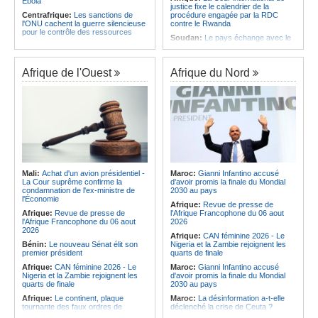
Ebola
justice fixe le calendrier de la
Centrafrique:
Les sanctions de
procédure engagée par la RDC
l'ONU cachent la guerre silencieuse
contre le Rwanda
pour le contrôle des ressources
Soudan:
Le pays échange avec le
Congo-Kinshasa:
Un bateau sous
président de l'UA sur l'évolution de la
surveillance sanitaire à Bende-
situation et la visite du Conseil de
Bende
paix à Khartoum
Afrique de l'Ouest
Afrique du Nord
Afrique:
La Cour international de
Afrique:
L'Éthiopie accueillera la
justice fixe le calendrier de la
76e session du Comité régional de
procédure engagée par la RDC
l'OMS pour le continent
contre le Rwanda
Kenya:
Une nouvelle récolte
Afrique:
Visite du Président de la
d'espoir - Le coton Bt relance la
République et de la Première Dame
filière cotonnière à Lamu
à Yamoussoukro
Ile Maurice:
Alpine Challenge - Une
Afrique:
L'Angola participe à la 21e
claque magistrale aux Racing
réunion du Partenariat Afrique-
Stewards
Monde arabe au Caire
Ile Maurice:
Pas de libération sous
Mali:
Achat d'un avion présidentiel -
Maroc:
Gianni Infantino accusé
Congo-Kinshasa:
Ebola - Contre le
caution pour Seewoo et Deoojee, la
La Cour suprême confirme la
d'avoir promis la finale du Mondial
variant Bundibugyo, plusieurs
FCC craint une interférence avec
condamnation de l'ex-ministre de
2030 au pays
essais lancés mais aucun traitement
les témoins
l'Économie
Afrique:
Revue de presse de
encore validé
Ile Maurice:
Kreol Morisien - Un
Afrique:
Revue de presse de
l'Afrique Francophone du 06 aout
Cameroun:
Plusieurs
débat sans voix dissidente
l'Afrique Francophone du 06 aout
2026
ressortissants expulsés des États-
2026
Afrique:
CAN féminine 2026 - Le
Unis redoutent un retour dans leur
Bénin:
Le nouveau Sénat élit son
Nigeria et la Zambie rejoignent les
pays
premier président
quarts de finale
Afrique:
CAN féminine 2026 - Le
Maroc:
Gianni Infantino accusé
Nigeria et la Zambie rejoignent les
d'avoir promis la finale du Mondial
quarts de finale
2030 au pays
Afrique:
Le continent, plaque
Maroc:
La désinformation a-t-elle
tournante des faux ordres de
déclenché la crise de Ceuta ?
virement