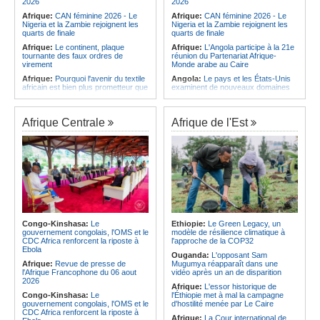
2026
2026
Afrique:
CAN féminine 2026 - Le
Afrique:
CAN féminine 2026 - Le
Nigeria et la Zambie rejoignent les
Nigeria et la Zambie rejoignent les
quarts de finale
quarts de finale
Afrique:
Le continent, plaque
Afrique:
L'Angola participe à la 21e
tournante des faux ordres de
réunion du Partenariat Afrique-
virement
Monde arabe au Caire
Afrique:
Pourquoi l'avenir du textile
Angola:
Le pays et les États-Unis
africain est bien plus prometteur que
examinent de nouveaux domaines
ne le laissent penser les chiffres
de coopération en matière de
défense
Afrique:
Les Africains en première
ligne face à la crise de la biodiversité
Angola:
Adão de Almeida prône des
Afrique Centrale
Afrique de l'Est
politiques de promotion de l'égalité
Afrique:
L'essor historique de
des genres
l'Éthiopie met à mal la campagne
d'hostilité menée par Le Caire
Angola:
La CIVICOP réitère son
appel aux familles des victimes pour
Afrique:
La Cour international de
des tests ADN
justice fixe le calendrier de la
procédure engagée par la RDC
Angola:
Le Président de la
contre le Rwanda
République nomme un nouveau
secrétaire d'État au MIREX
Afrique:
Visite du Président de la
République et de la Première Dame
Namibie:
Plus de 8.000 enfants
à Yamoussoukro
intégrés au système éducatif au
Congo-Kinshasa:
Le
Ethiopie:
Le Green Legacy, un
pays
gouvernement congolais, l'OMS et le
modèle de résilience climatique à
Afrique:
Le Forum de
CDC Africa renforcent la riposte à
l'approche de la COP32
l'entrepreneuriat de Sept Afrique se
Angola:
Le Brent ouvre à 78,82
Ebola
veut une plateforme de mobilisation
dollars le baril
Ouganda:
L'opposant Sam
des investissements
Afrique:
Revue de presse de
Mugumya réapparaît dans une
l'Afrique Francophone du 06 aout
vidéo après un an de disparition
2026
Afrique:
L'essor historique de
Congo-Kinshasa:
Le
l'Éthiopie met à mal la campagne
gouvernement congolais, l'OMS et le
d'hostilité menée par Le Caire
CDC Africa renforcent la riposte à
Afrique:
La Cour international de