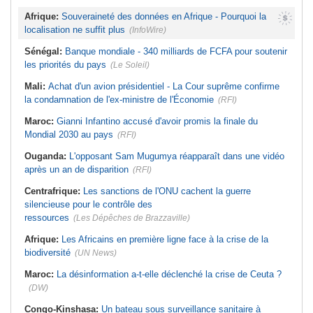
Afrique:
Souveraineté des données en Afrique - Pourquoi la
localisation ne suffit plus
(InfoWire)
Sénégal:
Banque mondiale - 340 milliards de FCFA pour soutenir
les priorités du pays
(Le Soleil)
Mali:
Achat d'un avion présidentiel - La Cour suprême confirme
la condamnation de l'ex-ministre de l'Économie
(RFI)
Maroc:
Gianni Infantino accusé d'avoir promis la finale du
Mondial 2030 au pays
(RFI)
Ouganda:
L'opposant Sam Mugumya réapparaît dans une vidéo
après un an de disparition
(RFI)
Centrafrique:
Les sanctions de l'ONU cachent la guerre
silencieuse pour le contrôle des
ressources
(Les Dépêches de Brazzaville)
Afrique:
Les Africains en première ligne face à la crise de la
biodiversité
(UN News)
Maroc:
La désinformation a-t-elle déclenché la crise de Ceuta ?
(DW)
Congo-Kinshasa:
Un bateau sous surveillance sanitaire à