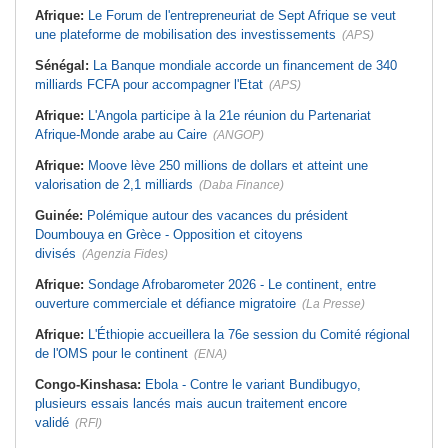
Afrique:
Le Forum de l'entrepreneuriat de Sept Afrique se veut
une plateforme de mobilisation des investissements
(APS)
Sénégal:
La Banque mondiale accorde un financement de 340
milliards FCFA pour accompagner l'Etat
(APS)
Afrique:
L'Angola participe à la 21e réunion du Partenariat
Afrique-Monde arabe au Caire
(ANGOP)
Afrique:
Moove lève 250 millions de dollars et atteint une
valorisation de 2,1 milliards
(Daba Finance)
Guinée:
Polémique autour des vacances du président
Doumbouya en Grèce - Opposition et citoyens
divisés
(Agenzia Fides)
Afrique:
Sondage Afrobarometer 2026 - Le continent, entre
ouverture commerciale et défiance migratoire
(La Presse)
Afrique:
L'Éthiopie accueillera la 76e session du Comité régional
de l'OMS pour le continent
(ENA)
Congo-Kinshasa:
Ebola - Contre le variant Bundibugyo,
plusieurs essais lancés mais aucun traitement encore
validé
(RFI)