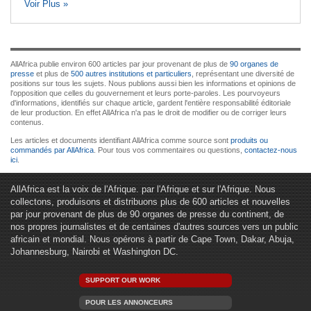
Voir Plus »
AllAfrica publie environ 600 articles par jour provenant de plus de
90 organes de
presse
et plus de
500 autres institutions et particuliers
, représentant une diversité de
positions sur tous les sujets. Nous publions aussi bien les informations et opinions de
l'opposition que celles du gouvernement et leurs porte-paroles. Les pourvoyeurs
d'informations, identifiés sur chaque article, gardent l'entière responsabilité éditoriale
de leur production. En effet AllAfrica n'a pas le droit de modifier ou de corriger leurs
contenus.
Les articles et documents identifiant AllAfrica comme source sont
produits ou
commandés par AllAfrica
. Pour tous vos commentaires ou questions,
contactez-nous
ici
.
AllAfrica est la voix de l'Afrique. par l'Afrique et sur l'Afrique. Nous
collectons, produisons et distribuons plus de 600 articles et nouvelles
par jour provenant de plus de 90 organes de presse du continent, de
nos propres journalistes et de centaines d'autres sources vers un public
africain et mondial. Nous opérons à partir de Cape Town, Dakar, Abuja,
Johannesburg, Nairobi et Washington DC.
SUPPORT OUR WORK
POUR LES ANNONCEURS