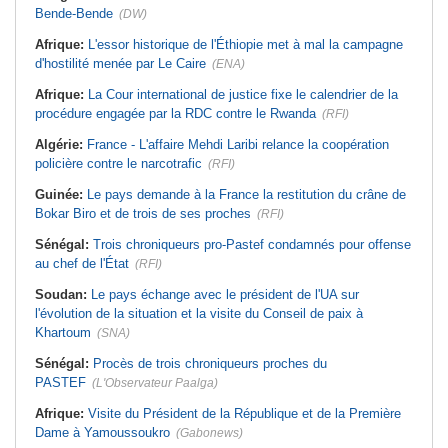
Bende-Bende
(DW)
Afrique:
L'essor historique de l'Éthiopie met à mal la campagne
d'hostilité menée par Le Caire
(ENA)
Afrique:
La Cour international de justice fixe le calendrier de la
procédure engagée par la RDC contre le Rwanda
(RFI)
Algérie:
France - L'affaire Mehdi Laribi relance la coopération
policière contre le narcotrafic
(RFI)
Guinée:
Le pays demande à la France la restitution du crâne de
Bokar Biro et de trois de ses proches
(RFI)
Sénégal:
Trois chroniqueurs pro-Pastef condamnés pour offense
au chef de l'État
(RFI)
Soudan:
Le pays échange avec le président de l'UA sur
l'évolution de la situation et la visite du Conseil de paix à
Khartoum
(SNA)
Sénégal:
Procès de trois chroniqueurs proches du
PASTEF
(L'Observateur Paalga)
Afrique:
Visite du Président de la République et de la Première
Dame à Yamoussoukro
(Gabonews)