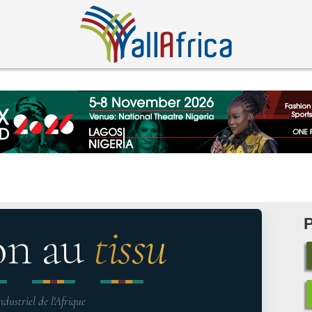
on au
tissu
ndustriel de l'Afrique