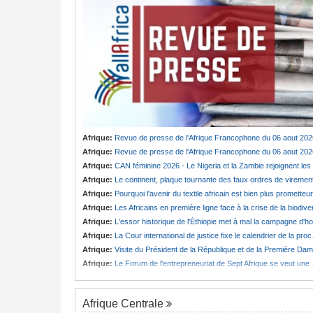
Afrique:
Revue de presse de l'Afrique Francophone du 06 aout 202
Afrique:
Revue de presse de l'Afrique Francophone du 06 aout 202
Afrique:
CAN féminine 2026 - Le Nigeria et la Zambie rejoignent les quarts de finale
Afrique:
Le continent, plaque tournante des faux ordres de viremen
Afrique:
Pourquoi l'avenir du textile africain est bien plus prometteur que ne le laissent penser les chiffres
Afrique:
Les Africains en première ligne face à la crise de la biodiversit
Afrique:
L'essor historique de l'Éthiopie met à mal la campagne d'hostilité menée par Le Caire
Afrique:
La Cour international de justice fixe le calendrier de la procédure engagée par la RDC contre le Rwanda
Afrique:
Visite du Président de la République et de la Première Dame à Yamoussoukro
Afrique:
Le Forum de l'entrepreneuriat de Sept Afrique se veut une plateforme de mobilisation des investissements
Afrique Centrale