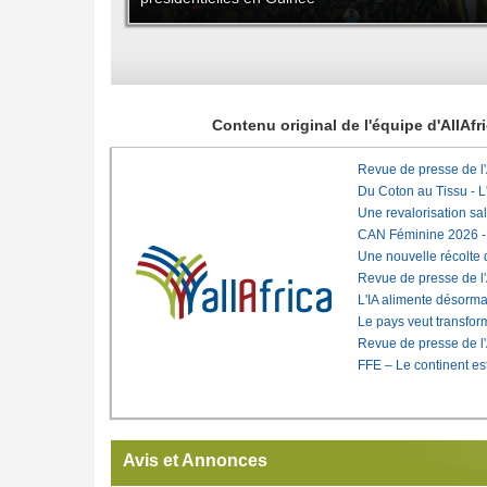
Contenu original de l'équipe d'AllAf
Revue de presse de l
Du Coton au Tissu - L'
Une revalorisation sa
CAN Féminine 2026 - C
Une nouvelle récolte d
Revue de presse de l
L'IA alimente désorma
Le pays veut transfo
Revue de presse de l
FFE – Le continent est
Avis et Annonces