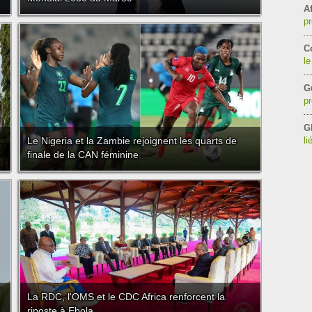
Af
pr
C
le
G
pr
G
Le Nigeria et la Zambie rejoignent les quarts de
li
finale de la CAN féminine
La RDC, l'OMS et le CDC Africa renforcent la
riposte à Ebola