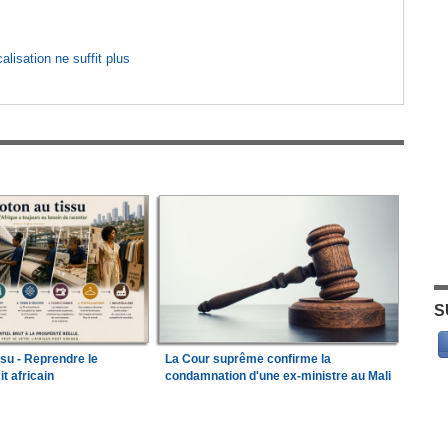
lisation ne suffit plus
S
ssu - Reprendre le
La Cour suprême confirme la
it africain
condamnation d'une ex-ministre au Mali