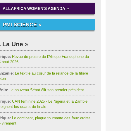
ALLAFRICA WOMEN'S AGENDA
PMI SCIENCE
 La Une
rique:
Revue de presse de l'Afrique Francophone du
6 aout 2026
anzanie:
Le textile au cœur de la relance de la filière
oton
énin:
Le nouveau Sénat élit son premier président
rique:
CAN féminine 2026 - Le Nigeria et la Zambie
joignent les quarts de finale
rique:
Le continent, plaque tournante des faux ordres
 virement