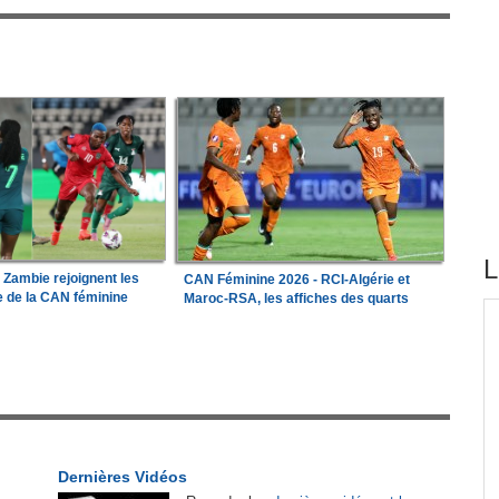
L
a Zambie rejoignent les
CAN Féminine 2026 - RCI-Algérie et
le de la CAN féminine
Maroc-RSA, les affiches des quarts
tirés du site
ations
Madagascar:
Bemasoandro Itaosy - Un arrêté
1
encadre les famorana et les famadihana
our
Congo-Brazzaville:
Insertion professionnelle -
2
x-
Des jeunes formés aux métiers de l'hôtellerie
Dernières Vidéos