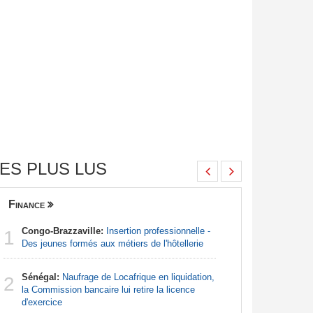
ES PLUS LUS
Finance
Nigeria
Congo-Brazzaville:
Insertion professionnelle -
Afrique:
1
1
Des jeunes formés aux métiers de l'hôtellerie
Francoph
Sénégal:
Naufrage de Locafrique en liquidation,
Afrique:
2
2
la Commission bancaire lui retire la licence
francopho
d'exercice