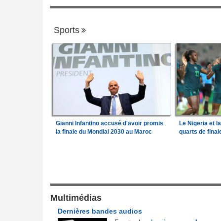
Sports
Gianni Infantino accusé d'avoir promis
Le Nigeria et l
la finale du Mondial 2030 au Maroc
quarts de fina
Justice et Lois
a Camara assume les
Cameroun:
Affaire effoudou - Les accus
1
qui ébranlent le cameroun
lit son premier
Mali:
Achat d'un avion présidentiel - La C
Multimédias
2
suprême confirme la condamnation de l'e
Dernières bandes audios
ministre de l'Économie