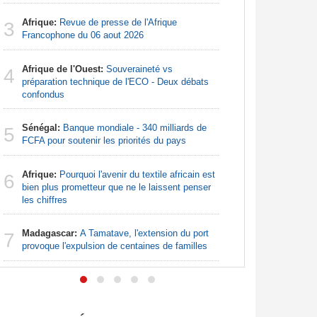
Afrique:
3
Afrique:
Revue de presse de l'Afrique
Zambie rej
3
Francophone du 06 aout 2026
Nigeria:
4
Afrique de l'Ouest:
Souveraineté vs
pour les 
4
préparation technique de l'ECO - Deux débats
confondus
Nigeria:
5
pour endi
Sénégal:
Banque mondiale - 340 milliards de
5
FCFA pour soutenir les priorités du pays
Nigeria:
6
augmentat
Afrique:
Pourquoi l'avenir du textile africain est
6
bien plus prometteur que ne le laissent penser
Nigeria:
7
les chiffres
- Une lueu
communau
Madagascar:
A Tamatave, l'extension du port
7
provoque l'expulsion de centaines de familles