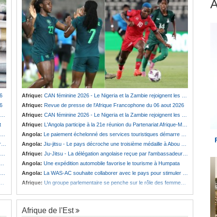
6
Afrique:
CAN féminine 2026 - Le Nigeria et la Zambie rejoignent les quarts de finale
6
Afrique:
Revue de presse de l'Afrique Francophone du 06 aout 2026
Afrique:
CAN féminine 2026 - Le Nigeria et la Zambie rejoignent les quarts de finale
t
Afrique:
L'Angola participe à la 21e réunion du Partenariat Afrique-Monde arabe au Caire
Angola:
Le paiement échelonné des services touristiques démarre ce jeudi
é
Angola:
Jiu-jitsu - Le pays décroche une troisième médaille à Abou Dabi
Afrique:
Ju-Jitsu - La délégation angolaise reçue par l'ambassadeur d'Angola aux Émirats arabes unis
Angola:
Une expédition automobile favorise le tourisme à Humpata
Angola:
La WAS-AC souhaite collaborer avec le pays pour stimuler l'aquaculture
Afrique:
Un groupe parlementaire se penche sur le rôle des femmes dans l'interaction avec les communautés
Afrique de l'Est