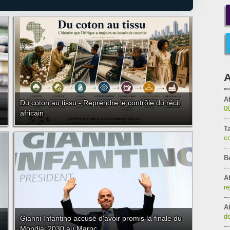
A
Af
Du coton au tissu - Reprendre le contrôle du récit
0
africain
T
c
B
Af
re
Af
de
Gianni Infantino accusé d'avoir promis la finale du
Mondial 2030 au Maroc