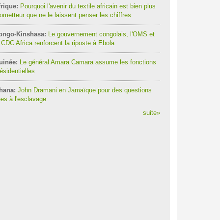
rique:
Pourquoi l'avenir du textile africain est bien plus
ometteur que ne le laissent penser les chiffres
ongo-Kinshasa:
Le gouvernement congolais, l'OMS et
 CDC Africa renforcent la riposte à Ebola
uinée:
Le général Amara Camara assume les fonctions
ésidentielles
hana:
John Dramani en Jamaïque pour des questions
ées à l'esclavage
suite
»