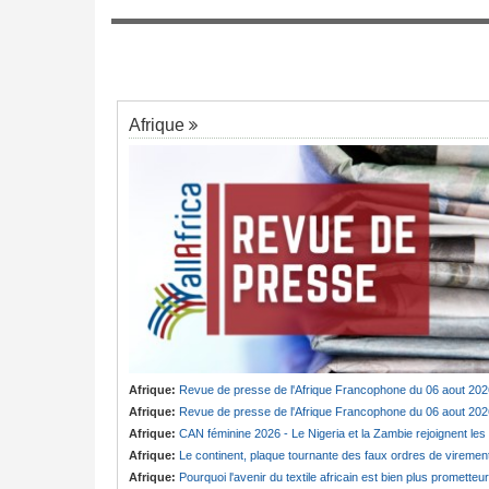
6 - Un colloque met
Guinée:
Le général Amara Camara assum
7
rselle de la pensée de
fonctions présidentielles
Afrique
Afrique:
Revue de presse de l'Afrique Francophone du 06 aout 202
Afrique:
Revue de presse de l'Afrique Francophone du 06 aout 202
Afrique:
CAN féminine 2026 - Le Nigeria et la Zambie rejoignent les quarts de finale
Afrique:
Le continent, plaque tournante des faux ordres de viremen
Afrique:
Pourquoi l'avenir du textile africain est bien plus prometteur que ne le laissent penser les chiffres