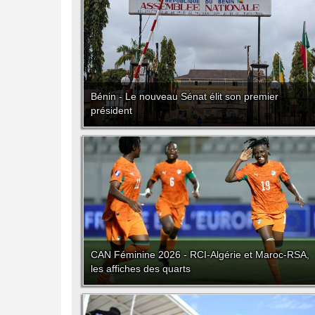
Bénin - Le nouveau Sénat élit son premier
président
CAN Féminine 2026 - RCI-Algérie et Maroc-RSA,
les affiches des quarts