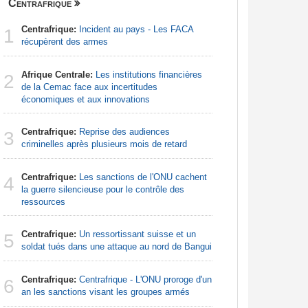
Centrafrique
Finance
Centrafrique:
Incident au pays - Les FACA
Congo-Br
1
1
récupèrent des armes
Des jeune
Afrique Centrale:
Les institutions financières
Afrique d
2
2
de la Cemac face aux incertitudes
préparati
économiques et aux innovations
confondu
Centrafrique:
Reprise des audiences
Gabon:
L
3
3
criminelles après plusieurs mois de retard
du PIB apr
920 millio
Centrafrique:
Les sanctions de l'ONU cachent
4
Sénégal
la guerre silencieuse pour le contrôle des
4
la Commiss
ressources
d'exercic
Centrafrique:
Un ressortissant suisse et un
5
Afrique:
soldat tués dans une attaque au nord de Bangui
5
Francoph
Centrafrique:
Centrafrique - L'ONU proroge d'un
6
Madagas
an les sanctions visant les groupes armés
6
provoque 