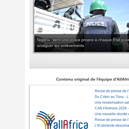
Nigeria: Vers une police propre à chaque État pou
endiguer les enlèvements
Contenu original de l'équipe d'AllAf
Revue de presse de l
Du Coton au Tissu - L'
Une revalorisation sa
CAN Féminine 2026 - C
Une nouvelle récolte d
Revue de presse de l
L'IA alimente désorma