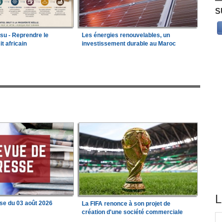
S
ssu - Reprendre le
Les énergies renouvelables, un
it africain
investissement durable au Maroc
L
se du 03 août 2026
La FIFA renonce à son projet de
création d'une société commerciale