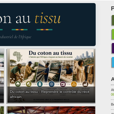
on au
tissu
ndustriel de l'Afrique
A
Af
Du coton au tissu - Reprendre le contrôle du récit
0
africain
B