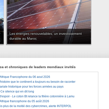
r
Les énergies renouvelables, un investissement
durable au Maroc
rica et chroniques de leaders mondiaux invités
'Afrique Francophone du 06 aout 2026
histoire que le continent a toujours eu besoin de raconter
lariale historique pour les forces armées au pays
e silence qui en dit long
'espoir - Le coton Bt relance la filière cotonnière à Lamu
'Afrique francophone du 05 août 2026
is plus de la moitié des cybercrimes, alerte INTERPOL