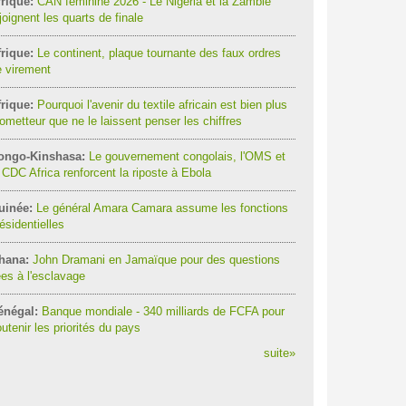
rique:
CAN féminine 2026 - Le Nigeria et la Zambie
joignent les quarts de finale
rique:
Le continent, plaque tournante des faux ordres
 virement
rique:
Pourquoi l'avenir du textile africain est bien plus
ometteur que ne le laissent penser les chiffres
ongo-Kinshasa:
Le gouvernement congolais, l'OMS et
 CDC Africa renforcent la riposte à Ebola
uinée:
Le général Amara Camara assume les fonctions
ésidentielles
hana:
John Dramani en Jamaïque pour des questions
ées à l'esclavage
énégal:
Banque mondiale - 340 milliards de FCFA pour
utenir les priorités du pays
suite
»