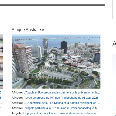
e les
Togo:
43 organisations de la société civile
7
dénoncent la réforme constitutionnelle
Afrique Australe
6
Afrique:
L'Angola et l'UA préparent le sommet sur la prévention et la résolution des conflits
6
Afrique:
Revue de presse de l'Afrique Francophone du 06 aout 2026
Afrique:
CAN féminine 2026 - Le Nigeria et la Zambie rejoignent les quarts de finale
t
Afrique:
L'Angola participe à la 21e réunion du Partenariat Afrique-Monde arabe au Caire
Angola:
Le pays et les États-Unis examinent de nouveaux domaines de coopération en matière de défense