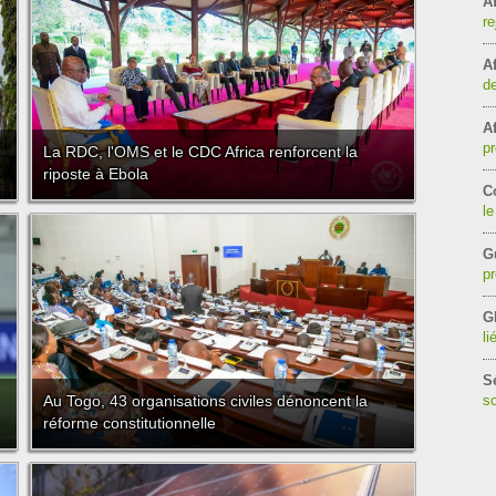
Af
re
Af
de
Af
pr
La RDC, l'OMS et le CDC Africa renforcent la
riposte à Ebola
C
le
G
pr
G
li
S
Au Togo, 43 organisations civiles dénoncent la
so
réforme constitutionnelle