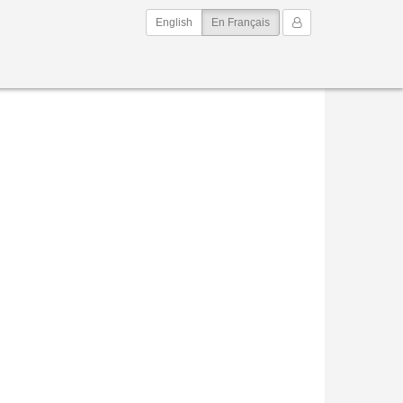
(current)
Mon Compte
English
En Français