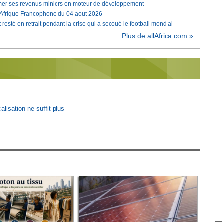
rmer ses revenus miniers en moteur de développement
'Afrique Francophone du 04 aout 2026
 resté en retrait pendant la crise qui a secoué le football mondial
Plus de allAfrica.com »
lisation ne suffit plus